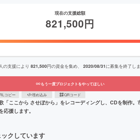
現在の支援総額
821,500
円
人の支援により
821,500
円の資金を集め、
2020/08/31
に募集を終了し
もう一度プロジェクトをやってほしい
RLコピー
埋め込み
QRコード
歌「ここから させぼから」をレコーディングし、CDを制作。
を応援します。
ェックしています