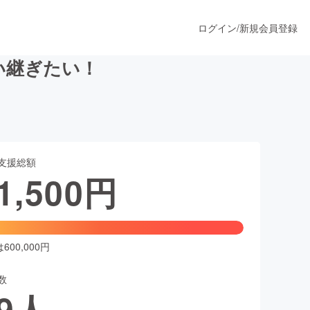
ログイン
/
新規会員登録
い継ぎたい！
うすぐ公開されます
支援総額
プロダクト
1,500
円
ファッション
スポーツ
00,000円
数
ア
ソーシャルグッド
9
人