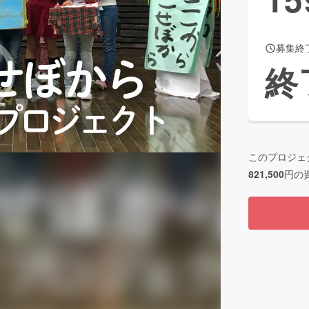
募集終
CAMPFIRE for Social Good
CAMPFIRE Creation
終
CAMPFIREふるさと納税
machi-ya
コミュニティ
このプロジェ
821,500
円の