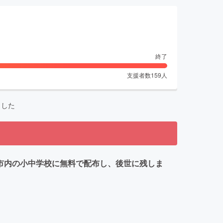
終了
支援者数
159
人
ました
市内の小中学校に無料で配布し、後世に残しま