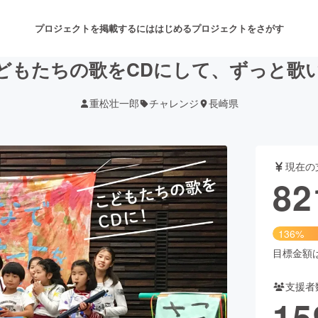
プロジェクトを掲載するには
はじめる
プロジェクトをさがす
どもたちの歌をCDにして、ずっと歌
重松壮一郎
チャレンジ
長崎県
注目のリターン
注目の新着プロジェクト
募集終了が近いプロジェクト
も
現在の
音楽
舞台・パフォーマンス
82
ゲーム・サービス開発
フード・飲食店
136%
書籍・雑誌出版
アニメ・漫画
目標金額は6
支援者
チャレンジ
ビューティー・ヘルスケ
15