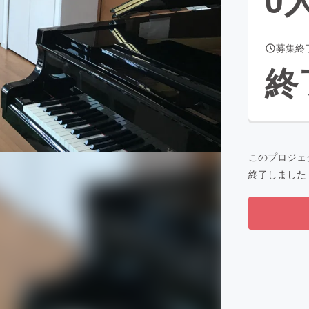
募集終
CAMPFIRE for Social Good
CAMPFIRE Creation
終
CAMPFIREふるさと納税
machi-ya
コミュニティ
このプロジェ
終了しました