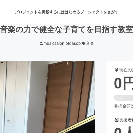
プロジェクトを掲載するには
はじめる
プロジェクトをさがす
音楽の力で健全な子育てを目指す教室
musicsalon otoasobi
音楽
注目のリターン
注目の新着プロジェクト
募集終了が近いプロジェクト
も
現在の
音楽
舞台・パフォーマンス
0
ゲーム・サービス開発
フード・飲食店
0%
書籍・雑誌出版
アニメ・漫画
目標金額は2
支援者
チャレンジ
ビューティー・ヘルスケ
0