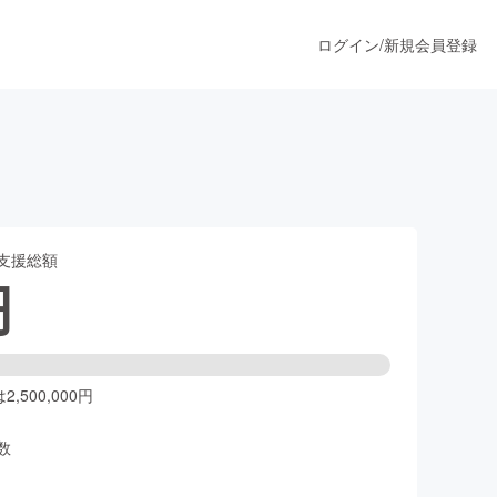
ログイン
/
新規会員登録
うすぐ公開されます
支援総額
プロダクト
円
ファッション
スポーツ
,500,000円
数
ア
ソーシャルグッド
人