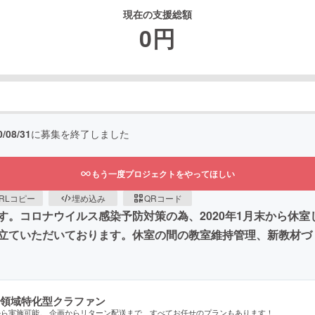
現在の支援総額
0
円
0/08/31
に募集を終了しました
もう一度プロジェクトをやってほしい
RLコピー
埋め込み
QRコード
す。コロナウイルス感染予防対策の為、2020年1月末から休
立ていただいております。休室の間の教室維持管理、新教材づ
領域特化型クラファン
から実施可能。 企画からリターン配送まで、すべてお任せのプランもあります！