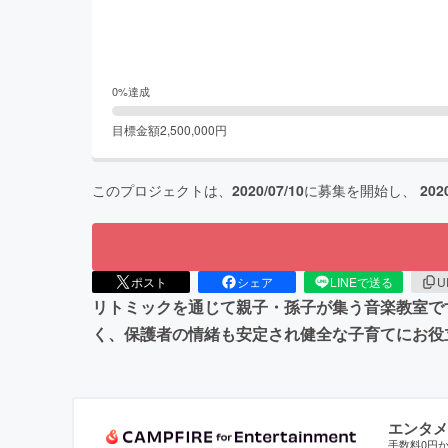
0
%達成
目標金額
2,500,000
円
このプロジェクトは、
2020/07/10
に募集を開始し、
202
ポスト
シェア
LINEで送る
U
リトミックを通じて親子・孫子が集う音楽教室で
く、保護者の情緒も安定され健全な子育てにお役
エンタメ
手数料0円