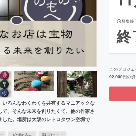
募集終
CAMPFIRE for Social Good
CAMPFIRE Creation
終
CAMPFIREふるさと納税
machi-ya
コミュニティ
このプロジェ
92,000
円の資
、いろんなわくわくを共有するマニアックな
して、そんな未来を創りたくて、他の作家さ
ました。場所は大阪のレトロタウン空堀で
ピー
埋め込み
QRコード