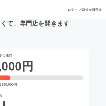
ログイン
/
新規会員登録
たくて、専門店を開きます
うすぐ公開されます
支援総額
プロダクト
,000
円
ファッション
スポーツ
50,000円
数
ア
ソーシャルグッド
人