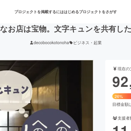
プロジェクトを掲載するには
はじめる
プロジェクトをさがす
なお店は宝物。文字キュンを共有し
decobocokotonoha
ビジネス・起業
注目のリターン
注目の新着プロジェクト
募集終了が近いプロジェクト
も
現在の
音楽
舞台・パフォーマンス
92
ゲーム・サービス開発
フード・飲食店
26%
書籍・雑誌出版
アニメ・漫画
目標金額は3
支援者
チャレンジ
ビューティー・ヘルスケ
11