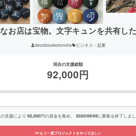
なお店は宝物。文字キュンを共有し
decobocokotonoha
ビジネス・起業
現在の支援総額
92,000
円
人の支援により
92,000
円の資金を集め、
2020/09/09
に募集を終了しまし
もう一度プロジェクトをやってほしい