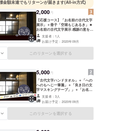
標金額未達でもリターンが届きます
(All-in方式)
2,000
円
【応援コース】「お名前の古代文字
展示」＋冊子「空堀もじあるき」 ■
お名前の古代文字展示 感謝の意を込
めて、お名前の一文字を古代文字に
支援者：1人
変換し、タペストリーにプリントし
お届け予定：2020年09月
て店内に展示させていただきます。
ご支援の際に、ご希望の文字（漢
字）を一文字、備考欄にご記入くだ
このリターンを選択する
る
さい。 ■空堀もじあるき 凸凹ことの
は舎が制作する冊子「空堀もじある
き」をお届けします。 空堀での店舗
5,000
オープンを記念して、レトロで面白
円
い空堀のまちで見かける「もじ」を
「古代文字ハンドタオル」＋「への
集めた小さな冊子。まちあるきのお
へのもへじ一筆箋」＋「良き日の文
供にもどうぞ。 8ページの非売品で
字マスキングテープ」」＋「お名前
す。 これから空堀のまちを探索しつ
の古代文字展示」＋冊子「空堀もじ
つ制作しますので、 画像はイメージ
支援者：3人
あるき」 ■オープン記念のオリジナ
です。 制作過程は、活動報告ページ
お届け予定：2020年09月
ル「型染め 古代文字ハンドタオ
とsnsで報告いたします。
ル」「へのへのもへじ一筆箋」「良
き日の文字マスキングテープ」1つ
このリターンを選択する
る
ずつをお届けします。 ハンドタオル
は、小学1年生で習う漢字のうち、
自然に関わる文字を古代文字にし