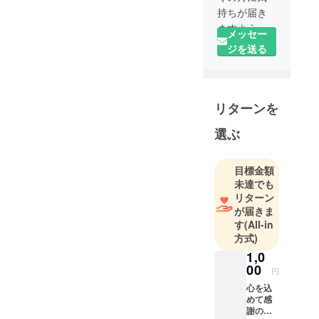
持ちが届き
ますよう
メッセー
に。
ジを送る
よろしくお
願いしま
す。
リターンを
選ぶ
目標金額
未達でも
リターン
が届きま
す
(All-in
方式)
1,0
00
円
心を込
めて感
謝の手