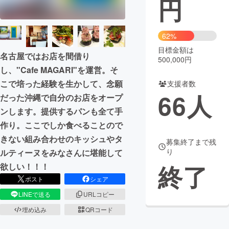
円
まちづくり・地域活性化
62%
目標金額は
CAMPFIRE for Social Good
CAMPFIRE Creation
名古屋ではお店を間借り
500,000円
CAMPFIREふるさと納税
machi-ya
コミュニティ
し、"Cafe MAGARI"を運営。そ
こで培った経験を生かして、念願
支援者数
66
人
だった沖縄で自分のお店をオープ
ンします。提供するパンも全て手
作り。ここでしか食べることので
きない組み合わせのキッシュやタ
募集終了まで残
り
ルティーヌをみなさんに堪能して
終了
欲しい！！！
ポスト
シェア
LINEで送る
URLコピー
埋め込み
QRコード