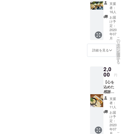
紙をお
支援
送りし
者：
ます。
16人
お届
け予
定：
2020
年07
こ
月
の
リ
タ
ー
ン
詳細を見る
を
選
択
す
る
2,0
00
円
【心を
込めた
感謝の
手紙】
支援
【ラン
者：
チ+ドリ
11人
ンク
お届
セット2
け予
枚】 ラ
定：
ンチに
2020
年07
はサラ
こ
月