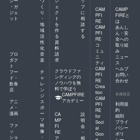
ジー
づ
ジ
ッ
・ガ
く
ェ
フ
CAM
CAMP
ジェ
り
ク
に
PFI
FIREと
ット
・
ト
相
RE
は
地
を
談
CAM
あんし
域
作
す
PFI
ん・安
活
る
る
RE
全への
性
資
コ
取り組
化
料
ミュ
み
プロ
音
請
ニ
ニュー
ダク
楽
求
ティ
ス
ト
CAM
ヘルプ
クラウドファ
フー
チ
PFI
お問い
ンディングの
ド・
ャ
RE
合わせ
ノウハウを無
飲食
レ
Crea
料で学ぼう
店
ン
tion
各種規定
CAMPFIRE
ジ
CAM
アカデミー
アニ
ス
利用規
PFI
メ・
ポ
約
RE
漫画
ー
CA
説
細則
for
ツ
MP
明
プライ
Soci
ファ
映
FI
会
バシー
al
ッ
像
RE
・
ポリ
Goo
ショ
・
ア
相
シー
d