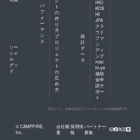
ク
HIO
パ
ト
KOS
フ
の
HI
ォ
作
JFA
ー
り
クラ
マ
方
ウド
ン
プ
統
ファ
ス
ロ
計
ン
ソー
ジ
デ
ディ
シャ
ェ
ー
ング
ル
ク
タ
mac
グッ
ト
hi-ya
ド
の
補助
広
金申
め
請サ
方
ポー
ト
「QRコード」は株式会社デンソーウェーブの登録商標です。
© CAMPFIRE,
会社概
採用情
パートナー
Inc.
要
報
募集