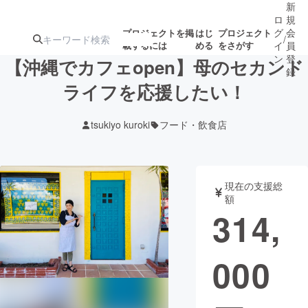
新
ロ
規
グ
会
プロジェクトを掲
はじ
プロジェクト
/
載するには
める
をさがす
イ
員
ン
登
【沖縄でカフェopen】母のセカンド
録
ライフを応援したい！
人気のプロ
注目のリ
注目の新着プロ
募集終了が近いプ
もうすぐ公開
tsukiyo kuroki
フード・飲食店
ジェクト
ターン
ジェクト
ロジェクト
されます
アート・写真
音楽
現在の支援総
額
314,
テクノロジー・ガジェット
ゲーム・サ
000
映像・映画
書籍・雑誌
ビジネス・起業
チャレンジ