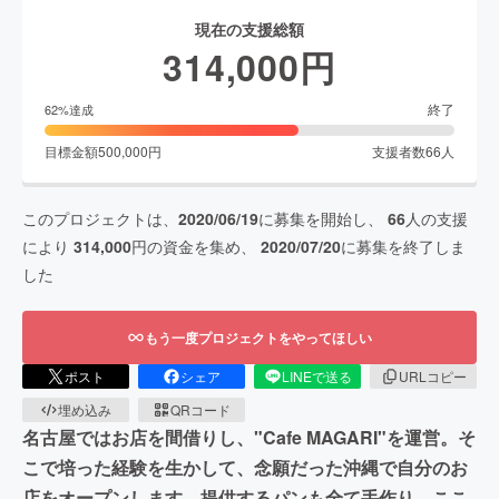
現在の支援総額
314,000
円
終了
62
%達成
目標金額
500,000
円
支援者数
66
人
このプロジェクトは、
2020/06/19
に募集を開始し、
66
人の支援
により
314,000
円の資金を集め、
2020/07/20
に募集を終了しま
した
もう一度プロジェクトをやってほしい
ポスト
シェア
LINEで送る
URLコピー
埋め込み
QRコード
名古屋ではお店を間借りし、"Cafe MAGARI"を運営。そ
こで培った経験を生かして、念願だった沖縄で自分のお
店をオープンします。提供するパンも全て手作り。ここ