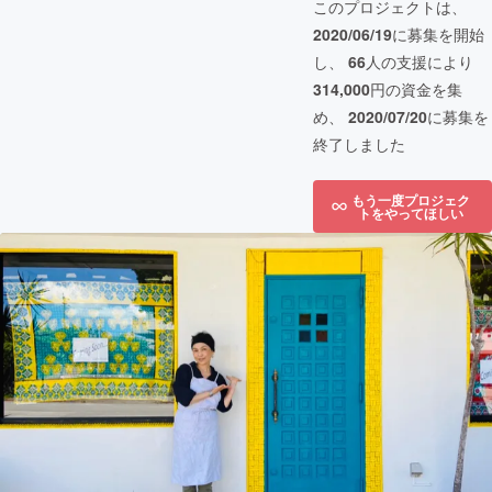
このプロジェクトは、
2020/06/19
に募集を開始
し、
66
人の支援により
314,000
円の資金を集
め、
2020/07/20
に募集を
終了しました
もう一度プロジェク
トをやってほしい