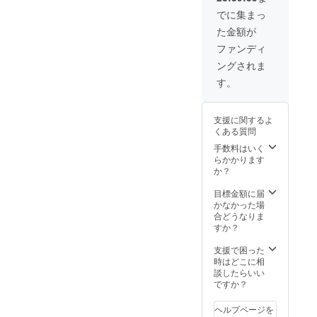
休日の
でに集まっ
水曜日
た金額が
※他の曜
日も要
ファンディ
相談 日
ングされま
程は個
別メー
す。
ルでご
予約お
願いし
支援に関するよ
ます。
くある質問
※有効期
限は
手数料はいく
2023年
らかかります
7月末ま
か？
で
目標金額に届
かなかった場
合どうなりま
すか？
支援で困った
時はどこに相
談したらいい
ですか？
ヘルプページを