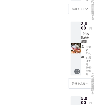
ダと
の
リ
スープ
タ
ー
が付き
ン
詳細を見る
を
ます。
選
択
※有効期
す
る
限は
3,0
2023年
7月末ま
00
円
で
【心を
込めた
感謝の
手紙】
支援
【ラン
者：
チ+ドリ
33人
ンク
お届
+ケーキ
け予
セット2
定：
枚】 ラ
2020
年07
ンチに
こ
月
はサラ
の
リ
ダと
タ
ー
スープ
ン
詳細を見る
を
が付き
選
択
ます。
す
る
※有効期
5,0
限は
2023年
00
円
7月末ま