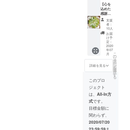
【心を
で
込めた
感謝の
手紙】
支援
【お菓
者：
子作り
10人
体験1回
お届
券】
け予
《季節
定：
のフ
2020
年07
ルーツ
こ
月
タルト
の
リ
作り》
タ
ー
1ホール
ン
詳細を見る
を
作り、
選
択
試食し
す
る
て持ち
このプロ
帰り 場
ジェクト
所はお
店で、
は、
All-In方
交通費
式
です。
滞在費
は自己
目標金額に
負担で
関わらず、
お願い
しま
2020/07/20
す。 基
23:59:59
ま
本は定