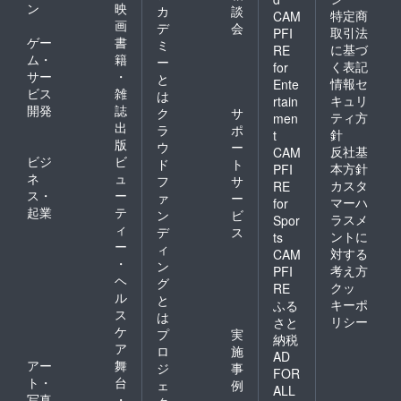
ン
映
カ
談
特定商
CAM
画
デ
会
取引法
PFI
ゲー
書
ミ
に基づ
RE
ム・
籍
ー
く表記
for
サー
・
と
情報セ
Ente
ビス
雑
は
キュリ
rtain
開発
誌
ク
サ
ティ方
men
出
ラ
ポ
針
t
版
ウ
ー
反社基
CAM
ビジ
ビ
ド
ト
本方針
PFI
ネ
ュ
フ
サ
カスタ
RE
ス・
ー
ァ
ー
マーハ
for
起業
テ
ン
ビ
ラスメ
Spor
ィ
デ
ス
ントに
ts
ー
ィ
対する
CAM
・
ン
考え方
PFI
ヘ
グ
クッ
RE
ル
と
キーポ
ふる
ス
は
リシー
さと
ケ
プ
実
納税
ア
ロ
施
AD
アー
舞
ジ
事
FOR
ト・
台
ェ
例
ALL
写真
・