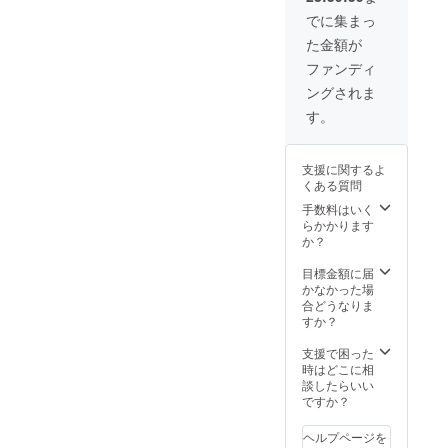
休日の
でに集まっ
水曜日
た金額が
※他の曜
日も要
ファンディ
相談 日
ングされま
程は個
別メー
す。
ルでご
予約お
願いし
支援に関するよ
ます。
くある質問
※有効期
限は
手数料はいく
2023年
らかかります
7月末ま
か？
で
目標金額に届
かなかった場
合どうなりま
すか？
支援で困った
時はどこに相
談したらいい
ですか？
ヘルプページを