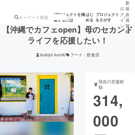
新
ロ
規
グ
会
プロジェクトを掲
はじ
プロジェクト
/
載するには
める
をさがす
イ
員
ン
登
【沖縄でカフェopen】母のセカンド
録
ライフを応援したい！
人気のプロ
注目のリ
注目の新着プロ
募集終了が近いプ
もうすぐ公開
tsukiyo kuroki
フード・飲食店
ジェクト
ターン
ジェクト
ロジェクト
されます
アート・写真
音楽
現在の支援総
額
314,
テクノロジー・ガジェット
ゲーム・サ
000
映像・映画
書籍・雑誌
ビジネス・起業
チャレンジ