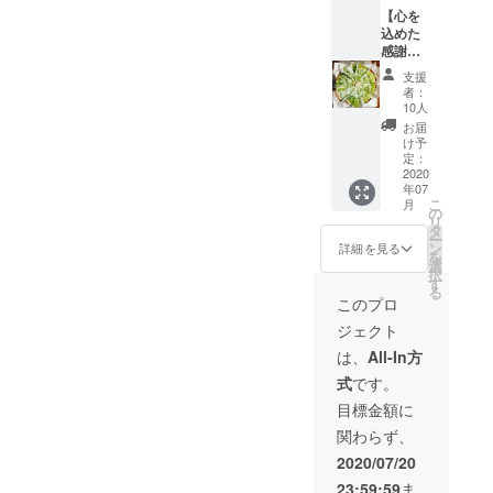
【心を
で
込めた
感謝の
手紙】
支援
【お菓
者：
子作り
10人
体験1回
お届
券】
け予
《季節
定：
のフ
2020
年07
ルーツ
こ
月
タルト
の
リ
作り》
タ
ー
1ホール
ン
詳細を見る
を
作り、
選
択
試食し
す
る
て持ち
このプロ
帰り 場
ジェクト
所はお
店で、
は、
All-In方
交通費
式
です。
滞在費
は自己
目標金額に
負担で
関わらず、
お願い
しま
2020/07/20
す。 基
23:59:59
ま
本は定