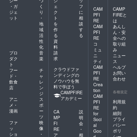
ジー
づ
ジ
ッ
・ガ
く
ェ
フ
CAM
CAMP
ジェ
り
ク
に
PFI
FIREと
ット
・
ト
相
RE
は
地
を
談
CAM
あんし
域
作
す
PFI
ん・安
活
る
る
RE
全への
性
資
コ
取り組
化
料
ミュ
み
プロ
音
請
ニ
ニュー
ダク
楽
求
ティ
ス
ト
CAM
ヘルプ
クラウドファ
フー
チ
PFI
お問い
ンディングの
ド・
ャ
RE
合わせ
ノウハウを無
飲食
レ
Crea
料で学ぼう
店
ン
tion
各種規定
CAMPFIRE
ジ
CAM
アカデミー
アニ
ス
利用規
PFI
メ・
ポ
約
RE
漫画
ー
CA
説
細則
for
ツ
MP
明
プライ
Soci
ファ
映
FI
会
バシー
al
ッ
像
RE
・
ポリ
Goo
ショ
・
ア
相
シー
d