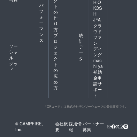
ク
HIO
パ
ト
KOS
フ
の
HI
ォ
作
JFA
ー
り
クラ
マ
方
ウド
ン
プ
統
ファ
ス
ロ
計
ン
ソー
ジ
デ
ディ
シャ
ェ
ー
ング
ル
ク
タ
mac
グッ
ト
hi-ya
ド
の
補助
広
金申
め
請サ
方
ポー
ト
「QRコード」は株式会社デンソーウェーブの登録商標です。
© CAMPFIRE,
会社概
採用情
パートナー
Inc.
要
報
募集