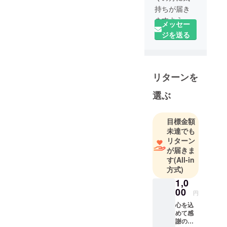
持ちが届き
ますよう
メッセー
に。
ジを送る
よろしくお
願いしま
す。
リターンを
選ぶ
目標金額
未達でも
リターン
が届きま
す
(All-in
方式)
1,0
00
円
心を込
めて感
謝の手