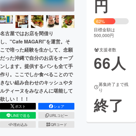
円
まちづくり・地域活性化
62%
目標金額は
CAMPFIRE for Social Good
CAMPFIRE Creation
名古屋ではお店を間借り
500,000円
CAMPFIREふるさと納税
machi-ya
コミュニティ
し、"Cafe MAGARI"を運営。そ
こで培った経験を生かして、念願
支援者数
66
人
だった沖縄で自分のお店をオープ
ンします。提供するパンも全て手
作り。ここでしか食べることので
きない組み合わせのキッシュやタ
募集終了まで残
り
ルティーヌをみなさんに堪能して
終了
欲しい！！！
ポスト
シェア
LINEで送る
URLコピー
埋め込み
QRコード