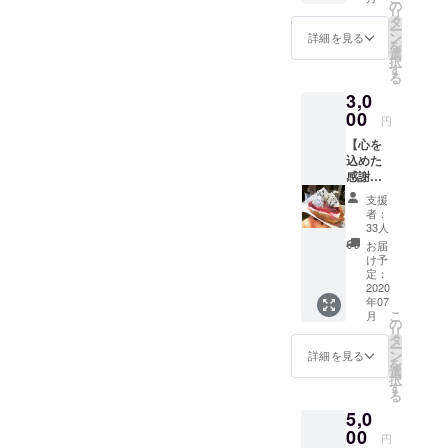
ダと
の
リ
スープ
タ
ー
が付き
ン
詳細を見る
を
ます。
選
択
※有効期
す
る
限は
3,0
2023年
7月末ま
00
円
で
【心を
込めた
感謝の
手紙】
支援
【ラン
者：
チ+ドリ
33人
ンク
お届
+ケーキ
け予
セット2
定：
枚】 ラ
2020
年07
ンチに
こ
月
はサラ
の
リ
ダと
タ
ー
スープ
ン
詳細を見る
を
が付き
選
択
ます。
す
る
※有効期
5,0
限は
2023年
00
円
7月末ま