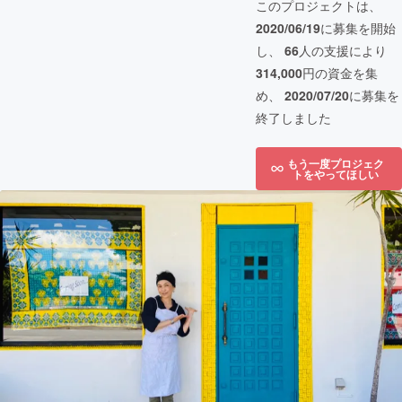
このプロジェクトは、
2020/06/19
に募集を開始
し、
66
人の支援により
314,000
円の資金を集
め、
2020/07/20
に募集を
終了しました
もう一度プロジェク
トをやってほしい