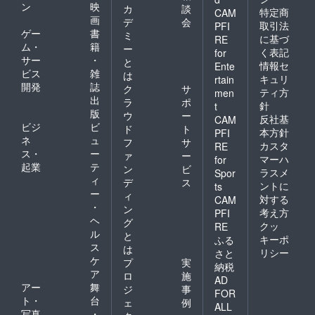
ン
映
カ
談
特定商
CAM
画
デ
会
取引法
PFI
ゲー
書
ミ
に基づ
RE
ム・
籍
ー
く表記
for
サー
・
と
情報セ
Ente
ビス
雑
は
キュリ
rtain
開発
誌
ク
サ
ティ方
men
出
ラ
ポ
針
t
版
ウ
ー
反社基
CAM
ビジ
ビ
ド
ト
本方針
PFI
ネ
ュ
フ
サ
カスタ
RE
ス・
ー
ァ
ー
マーハ
for
起業
テ
ン
ビ
ラスメ
Spor
ィ
デ
ス
ントに
ts
ー
ィ
対する
CAM
・
ン
考え方
PFI
ヘ
グ
クッ
RE
ル
と
キーポ
ふる
ス
は
リシー
さと
ケ
プ
実
納税
ア
ロ
施
AD
アー
舞
ジ
事
FOR
ト・
台
ェ
例
ALL
写真
・