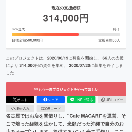
現在の支援総額
314,000
円
終了
62
%達成
目標金額
500,000
円
支援者数
66
人
このプロジェクトは、
2020/06/19
に募集を開始し、
66
人の支援
により
314,000
円の資金を集め、
2020/07/20
に募集を終了しま
した
もう一度プロジェクトをやってほしい
ポスト
シェア
LINEで送る
URLコピー
埋め込み
QRコード
名古屋ではお店を間借りし、"Cafe MAGARI"を運営。そ
こで培った経験を生かして、念願だった沖縄で自分のお
店をオープンします。提供するパンも全て手作り。ここ