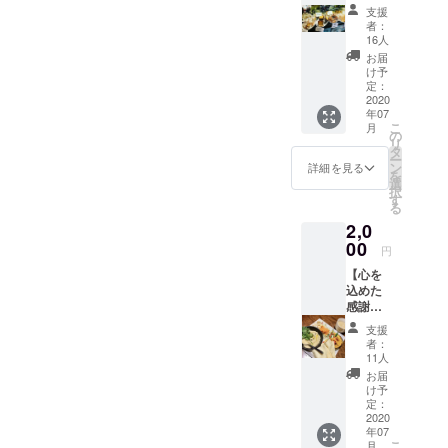
紙をお
支援
送りし
者：
ます。
16人
お届
け予
定：
2020
年07
こ
月
の
リ
タ
ー
ン
詳細を見る
を
選
択
す
る
2,0
00
円
【心を
込めた
感謝の
手紙】
支援
【ラン
者：
チ+ドリ
11人
ンク
お届
セット2
け予
枚】 ラ
定：
ンチに
2020
年07
はサラ
こ
月