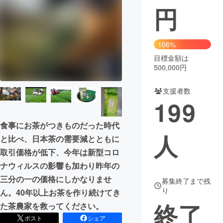
円
まちづくり・地域活性化
106%
CAMPFIRE for Social Good
CAMPFIRE Creation
目標金額は
CAMPFIREふるさと納税
machi-ya
コミュニティ
500,000円
支援者数
199
食事にお茶がつきものだった時代
人
と比べ、日本茶の需要減とともに
取引価格が低下、今年は新型コロ
ナウィルスの影響も加わり昨年の
三分の一の価格にしかなりませ
募集終了まで残
り
ん。40年以上お茶を作り続けてき
終了
た茶農家を救ってください。
ポスト
シェア