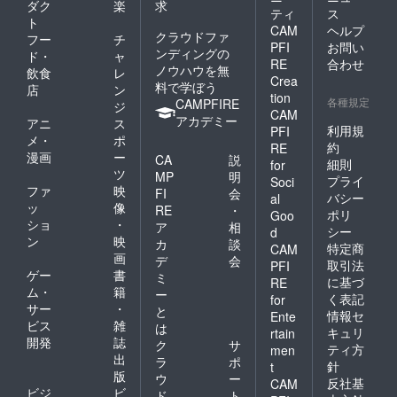
ダク
楽
求
ティ
ス
ト
CAM
ヘルプ
クラウドファ
フー
チ
PFI
お問い
ンディングの
ド・
ャ
RE
合わせ
ノウハウを無
飲食
レ
Crea
料で学ぼう
店
ン
tion
各種規定
CAMPFIRE
ジ
CAM
アカデミー
アニ
ス
利用規
PFI
メ・
ポ
約
RE
漫画
ー
CA
説
細則
for
ツ
MP
明
プライ
Soci
ファ
映
FI
会
バシー
al
ッ
像
RE
・
ポリ
Goo
ショ
・
ア
相
シー
d
ン
映
カ
談
特定商
CAM
画
デ
会
取引法
PFI
ゲー
書
ミ
に基づ
RE
ム・
籍
ー
く表記
for
サー
・
と
情報セ
Ente
ビス
雑
は
キュリ
rtain
開発
誌
ク
サ
ティ方
men
出
ラ
ポ
針
t
版
ウ
ー
反社基
CAM
ビジ
ビ
ド
ト