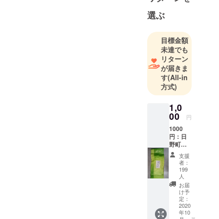
選ぶ
目標金額
未達でも
リターン
が届きま
す
(All-in
方式)
1,0
00
円
1000
円：日
野町特
産「北
支援
山茶」
者：
200ｇ
199
+お礼状
人
と美味
お届
しいお
け予
茶の入
定：
2020
れ方
年10
（送料