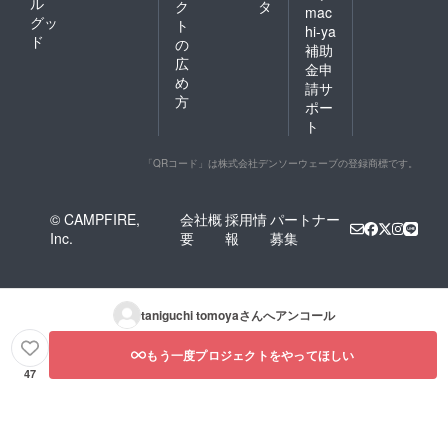
ル
ク
タ
mac
グッ
ト
hi-ya
ド
の
補助
広
金申
め
請サ
方
ポー
ト
「QRコード」は株式会社デンソーウェーブの登録商標です。
© CAMPFIRE,
会社概
採用情
パートナー
Inc.
要
報
募集
taniguchi tomoya
さんへアンコール
もう一度プロジェクトをやってほしい
47