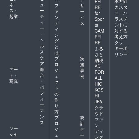
本方針
PFI
ネ
ュ
フ
サ
カスタ
RE
ス・
ー
ァ
ー
マーハ
for
起業
テ
ン
ビ
ラスメ
Spor
ィ
デ
ス
ントに
ts
ー
ィ
対する
CAM
・
ン
考え方
PFI
ヘ
グ
クッ
RE
ル
と
キーポ
ふる
ス
は
リシー
さと
ケ
プ
実
納税
ア
ロ
施
AD
アー
舞
ジ
事
FOR
ト・
台
ェ
例
ALL
写真
・
ク
HIO
パ
ト
KOS
フ
の
HI
ォ
作
JFA
ー
り
クラ
マ
方
ウド
ン
プ
統
ファ
ス
ロ
計
ン
ソー
ジ
デ
ディ
シャ
ェ
ー
ング