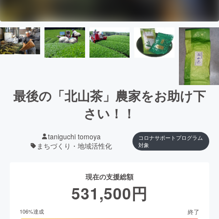
最後の「北山茶」農家をお助け下
さい！！
taniguchi tomoya
コロナサポートプログラム
まちづくり・地域活性化
対象
現在の支援総額
531,500
円
終了
106
%達成