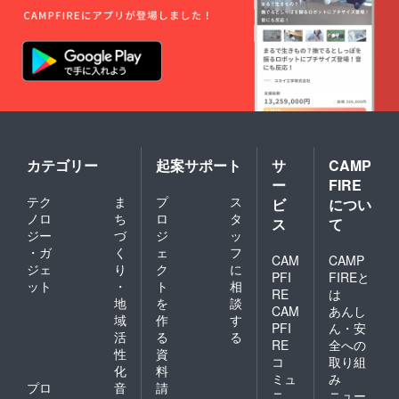
カテゴリー
起案サポート
サ
CAMP
ー
FIRE
テク
ま
プ
ス
ビ
につい
ノロ
ち
ロ
タ
ス
て
ジー
づ
ジ
ッ
・ガ
く
ェ
フ
CAM
CAMP
ジェ
り
ク
に
PFI
FIREと
ット
・
ト
相
RE
は
地
を
談
CAM
あんし
域
作
す
PFI
ん・安
活
る
る
RE
全への
性
資
コ
取り組
化
料
ミュ
み
プロ
音
請
ニ
ニュー