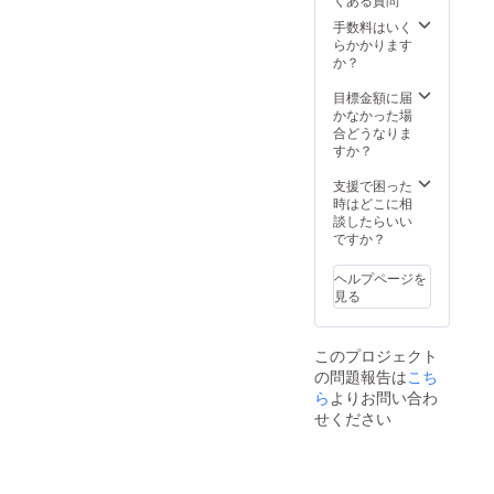
手数料はいく
らかかります
か？
目標金額に届
かなかった場
合どうなりま
すか？
支援で困った
時はどこに相
談したらいい
ですか？
ヘルプページを
見る
このプロジェクト
の問題報告は
こち
ら
よりお問い合わ
せください