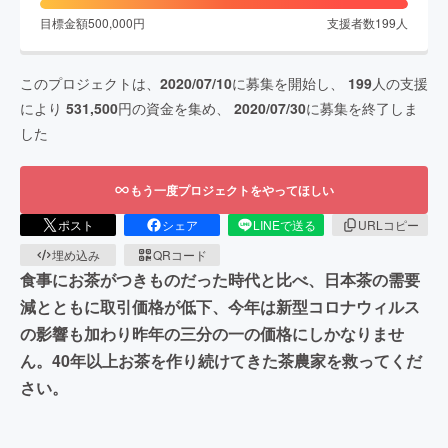
目標金額
500,000
円
支援者数
199
人
このプロジェクトは、
2020/07/10
に募集を開始し、
199
人の支援
により
531,500
円の資金を集め、
2020/07/30
に募集を終了しま
した
もう一度プロジェクトをやってほしい
ポスト
シェア
LINEで送る
URLコピー
埋め込み
QRコード
食事にお茶がつきものだった時代と比べ、日本茶の需要
減とともに取引価格が低下、今年は新型コロナウィルス
の影響も加わり昨年の三分の一の価格にしかなりませ
ん。40年以上お茶を作り続けてきた茶農家を救ってくだ
さい。