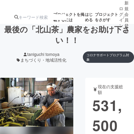
新
ロ
規
グ
会
プロジェクトを掲
はじ
プロジェクト
/
載するには
める
をさがす
イ
員
ン
登
最後の「北山茶」農家をお助け下さ
録
い！！
人気のプロ
注目のリ
注目の新着プロ
募集終了が近いプ
もうすぐ公開
taniguchi tomoya
コロナサポートプログラム対
ジェクト
ターン
ジェクト
ロジェクト
されます
まちづくり・地域活性化
象
アート・写真
音楽
現在の支援総
額
テクノロジー・ガジェット
ゲーム・サ
531,
映像・映画
書籍・雑誌
500
ビジネス・起業
チャレンジ