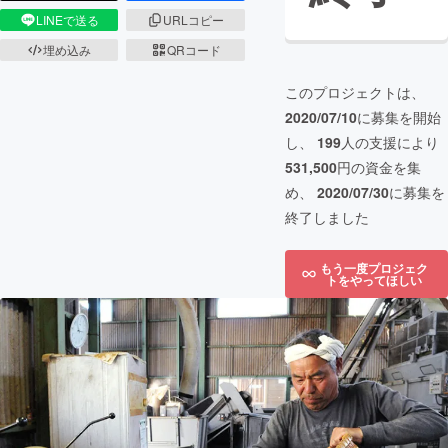
LINEで送る
URLコピー
埋め込み
QRコード
このプロジェクトは、
2020/07/10
に募集を開始
し、
199
人の支援により
531,500
円の資金を集
め、
2020/07/30
に募集を
終了しました
もう一度プロジェク
トをやってほしい