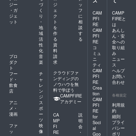
ス
て
ジー
づ
ジ
ッ
・ガ
く
ェ
フ
CAM
CAMP
ジェ
り
ク
に
PFI
FIREと
ット
・
ト
相
RE
は
地
を
談
CAM
あんし
域
作
す
PFI
ん・安
活
る
る
RE
全への
性
資
コ
取り組
化
料
ミュ
み
プロ
音
請
ニ
ニュー
ダク
楽
求
ティ
ス
ト
CAM
ヘルプ
クラウドファ
フー
チ
PFI
お問い
ンディングの
ド・
ャ
RE
合わせ
ノウハウを無
飲食
レ
Crea
料で学ぼう
店
ン
tion
各種規定
CAMPFIRE
ジ
CAM
アカデミー
アニ
ス
利用規
PFI
メ・
ポ
約
RE
漫画
ー
CA
説
細則
for
ツ
MP
明
プライ
Soci
ファ
映
FI
会
バシー
al
ッ
像
RE
・
ポリ
Goo