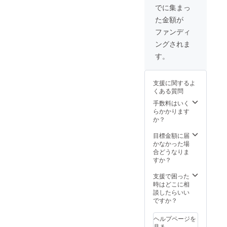
お聞か
・東マ
しま
でに集まっ
すこと
せいた
ンゴー
す。 ・
をご了
た金額が
だけれ
園のマ
ご支援
承くだ
ば幸い
ンゴー
へのお
ファンディ
さい。
です。
コン
礼の
ングされま
ご支援
フィ
メッ
へのお
チュー
セージ
す。
礼の
ル
を添え
メッ
（200g
て、お
セージ
）1個
送りさ
支援に関するよ
を添え
・ノア
せてい
くある質問
て、お
コー
ただき
送りさ
ヒーの
手数料はいく
ます。
せてい
ドリッ
らかかります
※蜜蝋や
ただき
プコー
か？
土にア
ます。
ヒー
レル
※ジャガ
バッグ4
目標金額に届
ギーの
イモで
袋 ・ノ
かなかった場
ある方
ん粉や
アコー
合どうなりま
はご使
蜜蝋、
ヒーの
すか？
用をお
顔料と
コー
控えく
なって
ヒーゼ
支援で困った
ださ
いる各
リー2個
時はどこに相
い。 ※
原料に
・知名
談したらいい
エコ
アレル
町のシ
ですか？
バッグ
ギーの
マ桑青
画像は
ある方
汁
イメー
ヘルプページを
はご使
（2g×1
ジで
見る