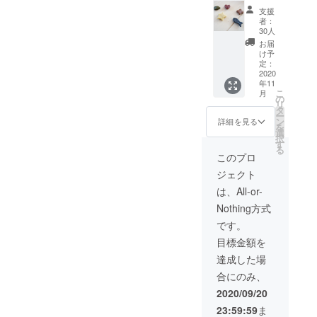
ど】サ
へのお
にてご
送りさ
はイ
支援
ンプル
礼の
発送く
せてい
者：
メージ
品◆ 本
メッ
ださ
30人
ただき
です。
プロ
セージ
い。
ます。
お届
実際と
ジェク
を添え
（発送
け予
※蜜蝋や
は若干
トで商
て、お
定：
料金は
顔料と
異なる
品化を
2020
送りさ
ご負担
なって
場合が
年11
目指し
せてい
をお願
いる各
ござい
こ
月
ていま
ただき
の
いいた
原料に
ますこ
リ
す！発
ます。
タ
しま
アレル
とをご
ー
売開始
内容 ・
ン
す） ・
詳細を見る
ギーの
了承く
を
前のサ
えらぶ
選
くじら
ある方
ださ
択
ンプル
色クレ
す
のオリ
はご使
い。
る
品をお
ヨン4色
ジナル
このプロ
用をお
届けさ
セット
エコ
控えく
ジェクト
せてい
（赤
バッグ
ださ
ただき
土、シ
にクレ
は、All-or-
い。 ※
ます。
マ桑、
ヨンで
エコ
Nothing方式
アン
コー
ぬりえ
バッグ
ケート
ヒー、
をした
です。
画像は
を同封
マン
後、ア
イメー
目標金額を
させて
ゴー）
イロン
ジで
いただ
・東マ
をかけ
達成した場
す。実
きます
ンゴー
ると蜜
際とは
合にのみ、
ので、
園のハ
蝋の成
若干異
使用感
チミツ
分が溶
2020/09/20
なる場
や感想
（200g
け、色
合がご
23:59:59
ま
などを
）1個
が定着
ざいま