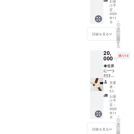
メが公開になりました！こ
と思います。やぎのシェー
ます。
お届
イズ＋
の8色の
ご支援
け予
れも「副産物」！！ぜひご
ンとウミガメの出会いの
ぬりえ
中か
定：
へのお
エコ
2020
ら、お
礼の
覧になってください^
シーンウミガメの背中に乗
年11
バッグ
好きな4
メッ
こ
月
のセッ
色をお
の
セージ
^https://m.youtube.com/watc
るシェーン！！（と、2頭を
リ
ト◆ ク
選びい
タ
を添え
ー
レヨン
h?v=5J72A0LIXEAえらぶ色
ただけ
ン
乗せた手？？）ザトウクジ
て、お
詳細を見る
を
は、赤
ます。
選
送りさ
択
クレヨンプロジェクト
ラも登場しちゃいますさて
土・シ
（※備考
す
せてい
る
マ桑・
欄にて
ただき
さて、どんな物語になって
20,
島みか
ご指定
ます。
残り10
ん・
000
くださ
※蜜蝋や
円
いるのか、気になりますよ
コー
い） く
顔料と
◆世界
ヒー・
じらの
ね？？全編は後日、
なって
に一つ
イカ
オリジ
いる各
だけの
facebook等で公開予定で
墨・ヤ
ナルＴ
原料に
「土ク
シの
シャツ
アレル
支援
す。お楽しみに^^えらぶ色
レヨン
実・琉
にクレ
ギーの
者：
セッ
球藍・
ヨンで
0人
ある方
クレヨンプロジェクト
ト」＋
ビーツ
ぬりえ
はご使
お届
ぬりえ
の8色か
をした
け予
用をお
エコ
ら、お
定：
後、ア
控えく
バッグ
2020
好きな4
イロン
ださ
年11
のセッ
色をお
をかけ
い。
こ
月
ト◆ あ
選びい
の
ると蜜
リ
なたの
ただけ
タ
蝋の成
ー
お好き
ます。
ン
分が溶
詳細を見る
を
な土（1
（※備考
選
け、色