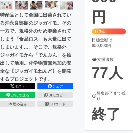
円
まちづくり・地域活性化
特産品として全国に出荷されてい
る沖永良部島のジャガイモ。その
CAMPFIRE for Social Good
CAMPFIRE Creation
一方で、規格外のため廃棄されて
113%
CAMPFIREふるさと納税
machi-ya
コミュニティ
しまう「食品ロス」も大量に出て
目標金額は
650,000円
しまいます…。そこで、規格外
ジャガイモから「でんぷん」を抽
支援者数
出して活用。化学物質無添加の安
77
人
全な【ジャガイモねんど】を開発
するプロジェクトです。
ポスト
シェア
募集終了まで残
LINEで送る
URLコピー
り
埋め込み
QRコード
終了