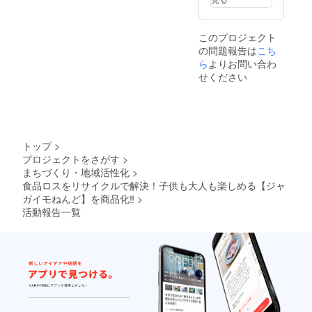
用をお
5包入）
す。実
控えく
1袋 ※ク
際とは
ださ
レヨン
若干異
このプロジェクト
い。
は、蜜
なる場
の問題報告は
こち
蝋や顔
合がご
ら
よりお問い合わ
料と
ざいま
なって
すこと
せください
いる各
をご了
原料に
承くだ
アレル
さい。
ギーの
ある方
はご使
トップ
>
用をお
プロジェクトをさがす
>
控えく
まちづくり・地域活性化
>
ださ
食品ロスをリサイクルで解決！子供も大人も楽しめる【ジャ
い。
ガイモねんど】を商品化‼
>
活動報告一覧