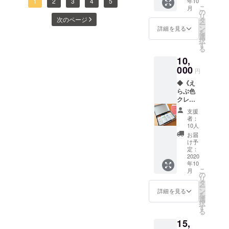
してそれを精製して《えら
うち、赤土、黒土、黄土、
制作に挑戦致しました！！
1
2
3
4
5
年10
サイズ
ちみつ
こ
月
のクレ
は、一
の
ぶ色クレヨン》や【ジャガ
シマ桑、貝殻を細かく粉砕
Youtubeでユニークな視点か
リ
ヨンが6
次のページ
度食べ
タ
ー
色（赤
たらや
イモねんど】ができるので
ン
したパウダーを水に溶かす
詳細を見る
ら 沖永良部の魅力を発信中
を
土・シ
みつき
選
択
す。マンゴーのハウス脇に
と「天然の絵の具」ができ
マ桑・
の「Abebe TV」さんとのコ
です。
す
る
島みか
ご支援
置かれたミツバチの巣箱蜂
ます。すべて無添加なの
ラボ企画ということで、え
10,
ん・イ
へのお
カ墨・
000
礼の
蜜を絞った後の蜂の巣精製
円
で、画用紙だけでなく顔や
らぶの多芸多才なクリエイ
琉球
メッ
◆《え
藍・
セージ
した蜜蝋島内で資源が循環
身体にもペイントを楽しむ
ターたちが力を貸してくれ
らぶ色
ビー
を添え
クレヨ
し、末端に私たちの商品が
ことができるのが最大の特
ツ）、
ました。ねんどを作る人
て、お
ン
缶の中
送りさ
支援
ある。この「副産物」の連
徴！子どもたちは鏡を覗き
（宮澤）、ねんどを造形す
classic
に入っ
せてい
者：
》4色カ
ていま
ただき
10人
鎖と、人のつながりがすご
込みながら自分の顔に色を
る人、背景を描く人、脚本
スタマ
す。そ
ます。
お届
イズ◆
れぞれ
※1歳未
け予
く好きです。だからこそ私
塗ったり、マニュキアのよ
を描き撮影をして編集する
赤土・
の色が
定：
満の乳
シマ
2020
たちは、そこからさらなる
うに爪にペイントしたり、
異なる
人、全体に気を配りパパっ
児には
年10
桑・島
図形に
与えな
こ
月
「副産物」を生み出せる商
思い思いに楽しんでいる様
とお昼ご飯を作ってくれる
みか
なって
の
いでく
リ
ん・
いて、
タ
ださ
品づくりをしたいと思うの
子でした。また、今回は外
ー
人。改めて、えらぶの層の
コー
色と形
ン
い。
詳細を見る
を
ヒー・
が楽し
選
です。私たちが考える「副
でのワークショップだった
厚さを感じつつ、みんなで
択
イカ
める商
す
る
墨・ヤ
産物」ってどんなもので
ので、幼稚園の壁や大きな
品で
集中して一つの作品を作り
15,
シの
す。 ご