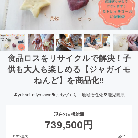
食品ロスをリサイクルで解決！子
供も大人も楽しめる【ジャガイモ
ねんど】を商品化‼
yukari_miyazawa
まちづくり・地域活性化
鹿児島県
現在の支援総額
739,500
円
終了
113
%達成