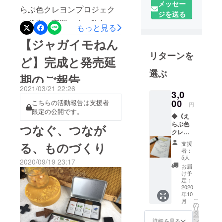
編集・ライ
メッセー
らぶ色クレヨンプロジェク
ターとして
ジを送る
ト代表の宮澤です。昨年7月
新聞等で島
もっと見る
の情報を発
にクラウドファンディング
【ジャガイモねん
信する傍
に挑戦させていただいてか
リターンを
ら、友人ら
ど】完成と発売延
ら、はや9カ月。 本日つい
と「えらぶ
選ぶ
期のご報告
についに、【ジャガイモね
色クレヨン
2021/03/21 22:26
プロジェク
んど】発売になりました！
3,0
ト」を立ち
00
こちらの活動報告は支援者
円
ここまでの道のりは決して
限定の公開です。
上げ、島の
◆《え
平坦ではありませんでした
自然を活か
らぶ色
つなぐ、つなが
クレヨ
が、プロジェクト支援者さ
したものづ
ン》単
支援
る、ものづくり
くりに挑戦
まや応援してくださる皆さ
色1本＋
者：
している。
ぬりえ
5人
ま、協力してくださる島の
2020/09/19 23:17
ポスト
オンライン
お届
カード
け予
方、一緒に悩み喜びを共有
ショップ
◆ 赤
定：
土・シ
2020
「しまやど
できる仲間の存在があった
年10
マ桑・
り」運営。
こ
月
から、前に進んで来られた
島みか
の
リ
ん・
タ
のだと感じています。力を
ー
コー
ン
詳細を見る