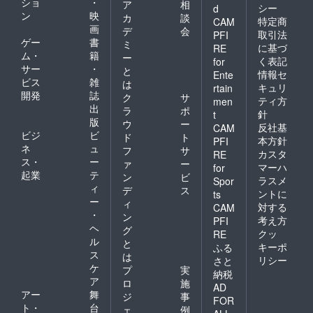
ショ
・
ア
相
シー
d
ン
映
カ
談
特定商
CAM
画
デ
会
取引法
PFI
ゲー
書
ミ
に基づ
RE
ム・
籍
ー
く表記
for
サー
・
と
情報セ
Ente
ビス
雑
は
キュリ
rtain
開発
誌
ク
サ
ティ方
men
出
ラ
ポ
針
t
版
ウ
ー
反社基
CAM
ビジ
ビ
ド
ト
本方針
PFI
ネ
ュ
フ
サ
カスタ
RE
ス・
ー
ァ
ー
マーハ
for
起業
テ
ン
ビ
ラスメ
Spor
ィ
デ
ス
ントに
ts
ー
ィ
対する
CAM
・
ン
考え方
PFI
ヘ
グ
クッ
RE
ル
と
キーポ
ふる
ス
は
リシー
さと
ケ
プ
実
納税
ア
ロ
施
AD
アー
舞
ジ
事
FOR
ト・
台
ェ
例