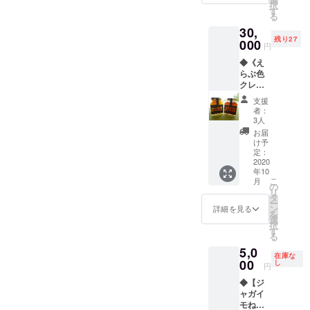
択
～3色）
欄にて
す
が定着
る
と沖永
ご指定
しま
30,
良部島
くださ
す。 ご
残り27
の赤土
000
い） く
支援へ
円
で、オ
じらの
のお礼
◆《え
リジナ
オリジ
のメッ
らぶ色
ルの
ナルエ
セージ
クレヨ
「土ク
コバッ
を添え
ン》と
レヨン
グにク
て、お
支援
島の恵
セッ
レヨン
送りさ
者：
みセッ
ト」
でぬり
3人
せてい
ト◆ え
（最大4
えをし
ただき
お届
らぶ色
本セッ
た後、
け予
ます。
クレヨ
ト）を
定：
アイロ
※蜜蝋や
ンと、
2020
お作り
ンをか
顔料と
年10
クレヨ
して発
けると
なって
こ
月
ンの原
送致し
の
蜜蝋の
いる各
リ
料と
ます。
タ
成分が
原料に
ー
なって
・缶
ン
溶け、
詳細を見る
アレル
を
いる"島
ケース
選
色が定
ギーの
択
の特産
に入れ
す
着しま
ある方
る
品"を詰
てお送
す。 ご
はご使
5,0
め合わ
りしま
支援へ
用をお
在庫な
せた贅
00
す。 ・
し
のお礼
控えく
円
沢な
ご使用
のメッ
ださ
◆【ジ
セット
になり
セージ
い。 ※
ャガイ
です。
たい土
を添え
Ｔシャ
モねん
ご支援
は郵送
て、お
ツ画像