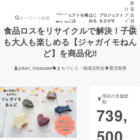
新
ロ
規
グ
会
プロジェクトを掲
はじ
プロジェクト
/
載するには
める
をさがす
イ
員
ン
登
食品ロスをリサイクルで解決！子供
録
も大人も楽しめる【ジャガイモねん
ど】を商品化‼
人気のプロ
注目のリ
注目の新着プロ
募集終了が近いプ
もうすぐ公開
ジェクト
ターン
ジェクト
ロジェクト
されます
yukari_miyazawa
まちづくり・地域活性化
鹿児島県
アート・写真
音楽
現在の支援総
テクノロジー・ガジェット
ゲーム・サ
額
739,
映像・映画
書籍・雑誌
500
ビジネス・起業
チャレンジ