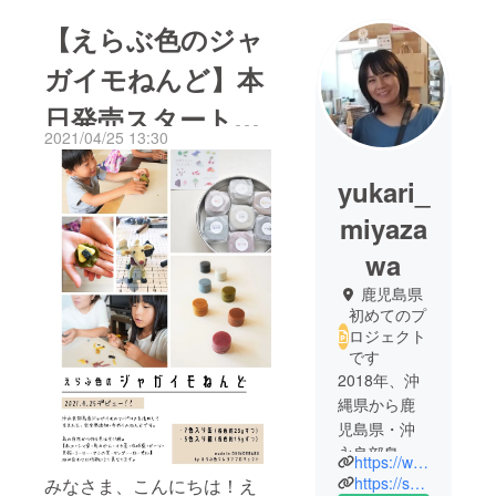
【えらぶ色のジャ
ガイモねんど】本
日発売スタートで
2021/04/25 13:30
す！
yukari_
miyaza
wa
鹿児島県
初めてのプ
ロジェクト
です
2018年、沖
縄県から鹿
児島県・沖
永良部島に
https://www.facebook.com/yukari.miyazawa.92/
移り住む。
https://shimayadori.com/
みなさま、こんにちは！え