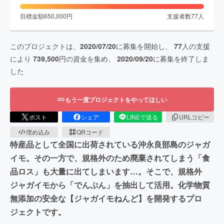
目標金額
650,000
円
支援者数
77
人
このプロジェクトは、
2020/07/20
に募集を開始し、
77
人の支援
により
739,500
円の資金を集め、
2020/09/20
に募集を終了しま
した
もう一度プロジェクトをやってほしい
ポスト
シェア
LINEで送る
URLコピー
埋め込み
QRコード
特産品として全国に出荷されている沖永良部島のジャガ
イモ。その一方で、規格外のため廃棄されてしまう「食
品ロス」も大量に出てしまいます…。そこで、規格外
ジャガイモから「でんぷん」を抽出して活用。化学物質
無添加の安全な【ジャガイモねんど】を開発するプロ
ジェクトです。