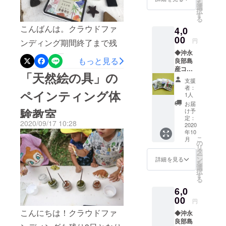
を
ヒー・
選
貸してくれた皆さまに発売
択
イカ
す
る
墨・ヤ
のご報告ができたことに、
こんばんは。クラウドファ
4,0
シの実
本当に安堵しております。
から、
00
円
ンディング期間終了まで残
お好き
販売はオンラインショップ
◆沖永
な色を1
すところ1日となりました。
もっと見る
良部島
色お選
「しまやどり」からスター
産コー
びいた
既に目標金額は達成してい
「天然絵の具」の
ヒー
だけま
トし、沖永良部島の店頭に
支援
ますが、こうしてレポート
ドリッ
す。 オ
者：
ペインティング体
プパッ
も随時納品していく予定で
リジナ
1人
を通して私たちの活動や考
ク 4杯
ルぬり
お届
す。
分◆
えポス
験教室
け予
えを知ってもらえる機会
「ノア
トカー
定：
https://shimayadori.thebase.i
2020/09/17 10:28
コー
2020
ドは、
を、最後まで大事にしたい
年10
ヒー」
島内の
n/プロジェクト支援者さま
こ
月
と思っています。先日、南
さんの
「障が
の
リ
自社農
には＜特別割引＞をご用意
い者就
タ
海日日新聞さんの取材を受
ー
園で採
労支援
ン
詳細を見る
を
していますので、後ほど
れた
施設さ
選
けたのですが、本日はその
択
コー
ねん」
す
メールにてご案内させてい
る
ヒー豆
で作ら
撮影がありました。取材の
6,0
を自家
れてい
ただきます。【ジャガイモ
テーマは「循環する農
焙煎・
00
る手す
円
ブレン
ねんど】の発売が私たちの
き和紙
業」。私たちの商品に欠か
こんにちは！クラウドファ
◆沖永
ドし
ででき
ゴールではありません。今
良部島
た、ス
ていま