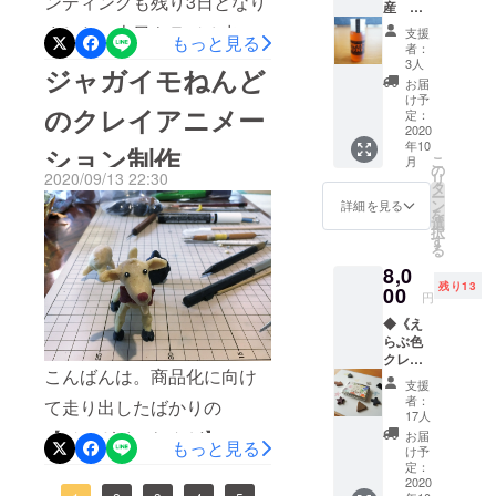
せない蜜蝋の提供元である
ンディングも残り3日となり
産 純
ペシャ
す。 ご
後も、沖永良部島の魅力を
粋はち
ルなド
支援へ
東マンゴー園さんと一緒
ました。本日もラジオ出演
支援
もっと見る
みつ
リップ
のお礼
者：
伝える活動を続けていきま
200g◆
に、写真を撮ってもらいま
や新聞社からの取材依頼が
コー
のメッ
3人
ジャガイモねんど
《え
ヒーが
すので、ご声援よろしくお
セージ
お届
した。オフショットです！
あり、私たちの活動につい
らぶ色
楽しめ
を添え
け予
のクレイアニメー
願いいたします。えらぶ色
クレヨ
ます。
定：
て、お
「マンゴー園なのに養
てお話しさせてもらう予定
ン》や
2020
《えら
送りさ
クレヨンプロジェクト
年10
【ジャ
ぶ色ク
ション制作
せてい
蜂？」と思う方もいるかも
です。このような機会をい
こ
月
ガイモ
レヨ
の
ただき
2020/09/13 22:30
リ
ねん
しれないのですが、ここに
ただけていることを本当に
ン》で
タ
ます。
ー
ど】の
は沖永
ン
※蜜蝋や
詳細を見る
を
「循環」の答えがありま
ありがたく思います！さて
原料と
良部島
選
顔料と
択
なる蜜
産コー
す
なって
す。おいしいおいしい、東
先日、和泊町の幼稚園から
る
蝋をご
ヒー豆
いる各
8,0
提供い
の抽出
原料に
さんのマンゴー東マンゴー
ご依頼いただき、「えらぶ
残り13
ただい
00
カスを
アレル
円
ている
園ではマンゴーを受粉させ
色の天然絵の具」を使った
再利用
ギーの
◆《え
「東マ
し、
ある方
るためにミツバチをハウス
ワークショップをさせてい
らぶ色
ンゴー
コー
はご使
クレヨ
園」さ
ヒー色
用をお
の中に入れています。その
ただきました。《えらぶ色
こんばんは。商品化に向け
ン
んの純
のクレ
控えく
支援
mini》
粋はち
ヨンを
ださ
者：
ミツバチたちが蜂蜜を作
クレヨン》は色の素となる
て走り出したばかりの
◆ 小さ
みつ。
作って
17人
い。
な子供
花の香
り、蜂蜜を絞った後の巣が
顔料と蜜蝋を合わせて作る
いま
【ジャガイモねんど】です
お届
もっと見る
でも持
りを感
す。
け予
蜜蝋として残るのです。そ
のですが、その「顔料」の
ちやす
が、昨日、クレイアニメの
じる濃
定：
いミニ
2020
厚なは