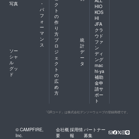
ALL
写真
・
ク
HIO
パ
ト
KOS
フ
の
HI
ォ
作
JFA
ー
り
クラ
マ
方
ウド
ン
プ
統
ファ
ス
ロ
計
ン
ソー
ジ
デ
ディ
シャ
ェ
ー
ング
ル
ク
タ
mac
グッ
ト
hi-ya
ド
の
補助
広
金申
め
請サ
方
ポー
ト
「QRコード」は株式会社デンソーウェーブの登録商標です。
© CAMPFIRE,
会社概
採用情
パートナー
Inc.
要
報
募集