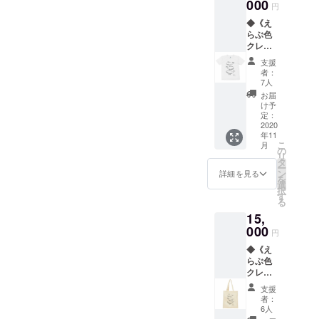
しょう？例えば、《えらぶ
ガジュマルの木にもペイン
上げる時間はまるで高校の
実・琉
000
支援へ
円
球藍・
のお礼
色クレヨン》を使って色付
トしていましたよ！（水で
文化祭のようで、 何とも心
◆《え
ビーツ
のメッ
らぶ色
の8色の
セージ
けされた新しい商品が生ま
すぐ流せるので色残りしま
地よくて。とても充実した
クレヨ
中か
を添え
ン
ら、お
れるかもしれない。島の子
せん）普段はできない場所
て、お
時間でした。ご協力いただ
支援
classic
好きな
送りさ
者：
どもたちが《えらぶ色クレ
にお絵描きするのって、落
》4色カ
いたみなさま、本当にあり
色を4色
せてい
7人
スタマ
お選び
ただき
お届
ヨン》で描いた絵の作品展
書きみたいでワクワクしま
がとうございました！ま
イズ＋
いただ
ます。
け予
ぬりえ
けま
定：
※蜜蝋や
をするのもいいかもしれな
すよね^ ^私たちも子どもた
た、今回いただいたねんど
Ｔシャ
2020
す。（※
顔料と
年11
ツの
備考欄
い。ただ消費されて終わる
ちに色を塗られたり、塗り
なって
の使用感などを、今後の商
こ
月
セット
にてご
の
いる各
リ
だけではない商品づくりを
返したり、木の幹や葉に顔
◆ クレ
品づくりに生かしていきた
希望の
タ
原料に
ー
ヨン
色をご
ン
アレル
詳細を見る
モットーに、アイデアを出
を
を描いたりして、一緒に
いと思います。クレイアニ
は、赤
指定く
選
ギーの
択
土・シ
ださ
す
ある方
しながら、アイデアをいた
なって遊ばせてもいまし
メのタイトルは『ひつじの
る
マ桑・
い） ク
はご使
15,
島みか
レヨン
だきながら、これからも楽
た〜！
用をお
ショーン』ならぬ、『やぎ
ん・
000
一本一
控えく
円
しく活動していきたいと
コー
のシェーン』（島にはやぎ
本、丁
ださ
◆《え
ヒー・
寧に巻
い。
思っています。そういえ
がいっぱいいるので笑）。
らぶ色
イカ
紙を巻
クレヨ
墨・ヤ
いて、
ば、先日投稿した【ジャガ
ただいま編集中ですが、一
ン
シの
缶に入
支援
classic
実・琉
れてお
イモねんど】のクレイアニ
者：
部のシーンをお見せしたい
》4色カ
球藍・
届けし
6人
スタマ
ビーツ