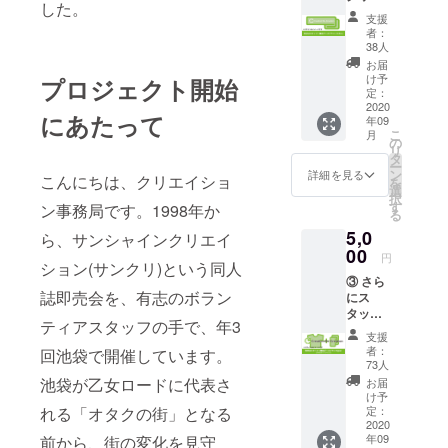
した。
作りま
のみに生き
送りし
支援
しょ
ます。
者：
るにあら
う！
ここだ
38人
ず。心の楽
「気分
けの裏
お届
はス
話がお
しさを求め
け予
プロジェクト開始
タッ
伝えで
定：
るのは大切
フ！限
2020
きれば
にあたって
年09
なことです
定グッ
と！ ご
こ
月
ズプラ
希望さ
の
し、過度の
リ
ン (タオ
れる方
タ
自粛は文化
ー
ル)」 ①
につい
ン
詳細を見る
こんにちは、クリエイショ
を
の内容
をインフラ
ては、
選
択
に加え
Autumn
す
ン事務局です。1998年か
ごと破壊し
る
て、初
の会場
てしまうだ
5,0
の夏開
内にご
ら、サンシャインクリエイ
催のサ
00
希望す
けです。普
円
ション(サンクリ)という同人
ンクリ
る名前
段お世話に
③ さら
2020
を掲示
誌即売会を、有志のボラン
にス
なっている
SUMME
させて
タッフT
Rでス
頂きま
印刷会社・
ティアスタッフの手で、年3
をプレ
タッフ
す。
支援
同人書店・
ゼン
に配布
サーク
者：
回池袋で開催しています。
ト！
する
会場といっ
ル名で
73人
「気分
「Creat
も良い
池袋が乙女ロードに代表さ
お届
た方々と共
はス
ion: Re-
です
け予
存共栄を図
タッ
Creatio
定：
れる「オタクの街」となる
し、何
フ！限
2020
n」のロ
か推し
り、この楽
年09
前から、街の変化を見守
定グッ
ゴ入り
を伝え