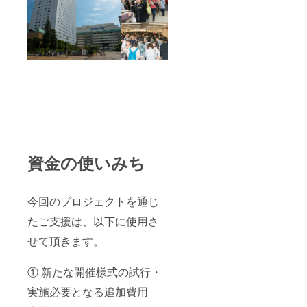
の杜) 花
の掲示
N) 呉マ
Autumn
花捲/草
を希望
サヒロ
：7月下
草饅
される
(クレス
旬に公
(TwinBo
方は
タ) 成瀬
開！ ・
x) 桝石
「備考
守(THE
サン
きのと
欄」に
FLYER
シャイ
(四桝屋)
掲示す
S) え
ンクリ
きのこ
るお名
れっと
エイ
むし(き
前をご
(うつら
ション
のこむ
記入く
うらら
2020
神) あめ
ださい
か)
シーズ
とゆき
karory(
ンタペ
(あめ
KARO
スト
のち
MIX) 井
リー
ゆき) 小
資金の使いみち
冬良(か
（12
林ちさ
えでの
種） 1
と
丘) あづ
月：五
(pockyf
み一樹
月うな
今回のプロジェクトを通じ
actory)
(ComeT
ぎ（五
※クラウ
hrough)
月惣菜
たご支援は、以下に使用さ
ドファ
りゅう
店） 2
ンディ
き夕海/
せて頂きます。
月：夜
ング限
すめら
猫
定 ※敬
ぎ琥珀
（NEO
称略
① 新たな開催様式の試行・
(どてち
CATCIT
ん王
Y） 3
実施必要となる追加費用
国/L.L.M
月：す
ILK) お
いみゃ