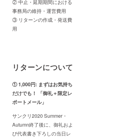
② 中止・延期期間における
りょう
（Chilly
(P:P) 笹
polka）
事務局の維持・運営費用
井さじ
4月：宮
(わたく
③ リターンの作成・発送費
坂なこ
び) すい
（CAN
用
みゃ
VAS+G
(Chilly
ARDEN
polka)
） 5
すいひ
月：ひ
(Oracle
さぎ
Eggs)
（ぷち
ななろ
めいぷ
ば華(祭
る） 6
リターンについて
社) やだ
月：ユ
ぽてと
キバス
(やだ
ター
ぽっと)
Z（わた
① 1,000円: まずはお気持ち
にの子
ぼう
(にのこ
だけでも！ 「御礼＋限定レ
し） 7
や) ぱん
月：シ
ポートメール」
(ぱんの
ロガネ
みみ) 逢
ヒナ
魔刻壱
（MILK
サンクリ2020 Summer・
(しもや
BAR）
け堂) な
8月：
Autumn終了後に、御礼およ
かじま
neropa
ゆか
so（ner
び代表書き下ろしの当日レ
(Digital
opaso