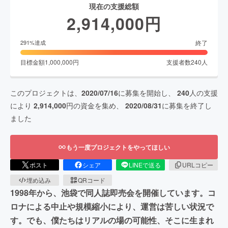
現在の支援総額
2,914,000
円
終了
291
%達成
目標金額
1,000,000
円
支援者数
240
人
このプロジェクトは、
2020/07/16
に募集を開始し、
240
人の支援
により
2,914,000
円の資金を集め、
2020/08/31
に募集を終了し
ました
もう一度プロジェクトをやってほしい
ポスト
シェア
LINEで送る
URLコピー
埋め込み
QRコード
1998年から、池袋で同人誌即売会を開催しています。コ
ロナによる中止や規模縮小により、運営は苦しい状況で
す。でも、僕たちはリアルの場の可能性、そこに生まれ