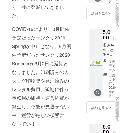
しさを次代
こ
月
ズプラ
ハンド
の
るもの
リ
り、共に発展してきまし
ン
につなげて
タオル
タ
でも構
ー
Hyper
をプレ
ン
いませ
詳細を見る
いくため
た。
を
(タオル
ゼント
選
ん。 た
択
に、クリエ
＋Tシャ
しま
す
だし、
る
ツ)」 ②
す。 今
イションは8
誰かを
COVID-19により、3月開催
5,0
の内容
回のタ
傷つけ
月2日に「開
に加え
00
グライ
予定だったサンクリ2020
たり、
円
催する」と
て、ロ
ンに
不快に
④ 来年
ゴ入りT
Springが中止となり、6月開
は、新
させた
いう選択に
のこと
シャツ
しい表
りする
たどり着き
催予定だったサンクリ2020
を言う
をプレ
現が生
ものの
と鬼が
ゼント
ました。
まれる
場合
支援
Summerが8月2日に延期と
笑う!?
しま
場所で
は、ご
者：
ここで「新
「2021
す。 サ
ある同
39人
相談さ
なりました。印刷済みのカ
しい様式」
Future
ンクリ
人誌即
せて頂
お届
Passプ
はあま
売会を
け予
の同人誌即
く場合
タログ印刷費や発注済みの
ラン」
りス
定：
「再構
があり
売会への手
①に加
2020
タッフ
レンタル費用、延期に伴う
築す
ます。
年09
えて、
がかりを捉
グッズ
る」意
【リ
こ
月
2021年
事務局の維持・運営経費が
を作っ
の
味と、
ターン
え、未来の
リ
の開催
たこと
タ
仲間が
内容】
ー
参加者にク
発生し、今後が見通せない
におい
がない
ン
集って
詳細を見る
◆御礼
を
て、当
のです
リエイショ
選
「楽し
＋限定
中、運営が厳しい状態に
択
日に一
が、今
す
む」意
レポー
ンを届けて
る
般参加
回は初
味を込
トメー
なっています。
いいきたい
5,0
の入場
の8月開
めまし
ル ※サ
証(カタ
00
催とい
た。ロ
と思いま
ンクリ
円