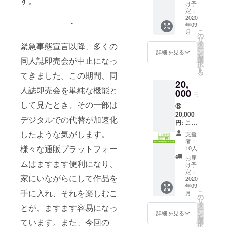
す。
Entry
チャ」
す。来
け予
【リ
狼煙を上げ
◆御礼
プラ
サンク
定：
年はサ
ターン
＋限定
ましょう！
ン」 ①
2020
リ賞・
ンクリ
内容】
レポー
・
年09
に加え
歴代カ
DOJIN IS
にたく
◆Creat
トメー
こ
月
て、
タログ
の
さん来
ion: Re-
ル ※サ
NEVER
リ
2021年
表紙イ
タ
るぞ！
緊急事態宣言以降、多くの
creatio
ンクリ
ー
DEAD!!
のサン
ラスト
ン
という
詳細を見る
n ロゴ
2020
を
クリの
缶バッ
同人誌即売会が中止になっ
選
方向け
入りＴ
Autumn
択
うち1回
チに
す
のプラ
シャツ(
で名前
る
てきました。この期間、同
に、
2020Au
ンで
S / M / L
の掲示
20,
サーク
tumnの
す。
/ XL )
を希望
人誌即売会を単純な機能と
ル(1ス
000
イラス
【リ
◆Creat
円
される
ペース)
トが追
ターン
ion: Re-
方は
して見たとき、その一部は
⑥
をご招
加と
内容】
creatio
「備考
20,000
待しま
なっ
◆2021
n ロゴ
デジタルでの代替が加速化
欄」に
円: これ
す！ 抽
た、全
Future
入りタ
掲示す
でアナ
選の場
38種類
したような気がします。
Pass ◆
オル
支援
るお名
タは参
合も優
の中か
御礼＋
者：
（W860
前をご
加確
先配置
様々な通販プラットフォー
ら6個を
10人
限定レ
×H340)
記入く
定！ ×
しま
お送り
ポート
お届
◆御礼
ださい
ムはますます便利になり、
２
す。当
しま
け予
メール
＋限定
「2021
落を気
定：
す！
※サンク
レポー
家にいながらにして作品を
Future
2020
にせ
（ラン
リ2020
トメー
年09
Entry
ず、〆
ダム・
Autumn
ル ※サ
手に入れ、それを楽しむこ
こ
月
プラン
切を目
の
同一絵
で名前
ンクリ
リ
Ｗ」 単
指して
タ
柄無
の掲示
とが、ますます容易になっ
2020
ー
純明
創作活
ン
し） ※
詳細を見る
を希望
Autumn
を
快、⑤
動に集
選
ています。また、今回の
複数ご
される
で名前
択