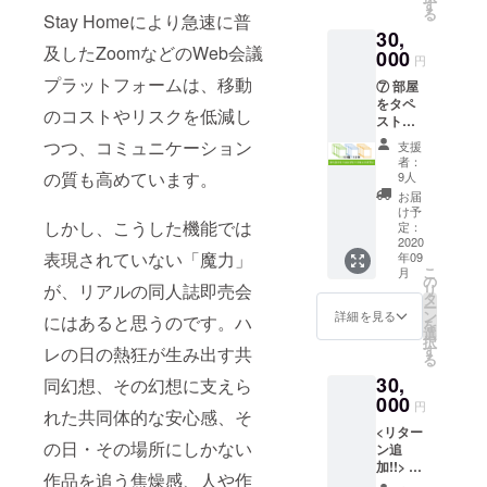
の2回分
中でき
す
支援い
方は
の掲示
る
です！
Stay Homeにより急速に普
るプラ
ただい
「備考
を希望
30,
ある程
ンとな
た場合
欄」に
される
及したZoomなどのWeb会議
度先ま
000
りま
でも絵
掲示す
円
方は
でスケ
す！
柄被り
るお名
「備考
プラットフォームは、移動
⑦ 部屋
ジュー
※2sp.申
はあり
前をご
欄」に
をタペ
ルを切
込での
ません
記入く
のコストやリスクを低減し
掲示す
スト
れるの
利用を
※6セッ
ださい
るお名
リーで
で、腰
希望さ
ト以上
つつ、コミュニケーション
支援
前をご
埋め尽
を据え
れる場
のご支
者：
記入く
くそ
て大作
の質も高めています。
合は別
9人
援は
ださい
う！
にも取
途差額
『コン
お届
「タペ
り組め
が発生
け予
プリー
スト
しかし、こうした機能では
ます
定：
します
トセッ
リーコ
2020
ね。あ
のでご
ト』を
表現されていない「魔力」
年09
ンプ
なたの
了承く
ご選択
こ
月
リート
そんな
の
ださい
くださ
が、リアルの同人誌即売会
リ
セット
作品が
タ
※メール
い 【リ
ー
プラ
読みた
ン
にてお
詳細を見る
ターン
にはあると思うのです。ハ
を
ン」 ①
いで
選
送りし
内容】
択
に加え
す！
す
ます
レの日の熱狂が生み出す共
◆クリ
る
て、サ
※2sp.申
【リ
エイ
30,
ンクリ
同幻想、その幻想に支えら
込での
ターン
ション
各回の
000
利用を
内容】
ヒスト
円
れた共同体的な安心感、そ
イメー
希望さ
◆2020
リーガ
<リター
ジイラ
れる場
Future
チャ 缶
の日・その場所にしかない
ン追
ストを
合は別
Entry
バッチ
加!!> ⑪
使った
途差額
◆御礼
6個 ※ラ
作品を追う焦燥感、人や作
サンク
タペス