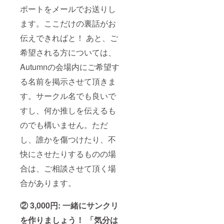
Lover)
） 9
ポートをメールでお送りし
柚子奈
月：雨
ます。ここだけの裏話がお
ひよ(し
暈郁太
とろん
（many
伝えできればと！ あと、ご
の杜) 花
manyra
花捲/草
in） 10
希望される方については、
草饅
月：ユ
(TwinBo
メのオ
Autumnの会場内にご希望す
x) 桝石
ワリ
きのと
（ＳＥ
る名前を掲示させて頂きま
(四桝屋)
ＱＭＥ
きのこ
す。サークル名でも良いで
Ｄ） 11
むし(き
月：鈴
すし、何か推しを伝えるも
のこむ
音れな
神) あめ
（Lonel
のでも構いません。ただ
とゆき
yChurc
(あめ
h） 12
し、誰かを傷つけたり、不
のち
月：ひ
ゆき) 小
づき夜
快にさせたりするものの場
林ちさ
宵（八
と
合は、ご相談させて頂く場
卦電影
(pockyf
城）
合があります。
actory)
※クラウ
ドファ
② 3,000円: 一緒にサンクリ
ンディ
ング限
を作りましょう！ 「気分は
定 ※敬