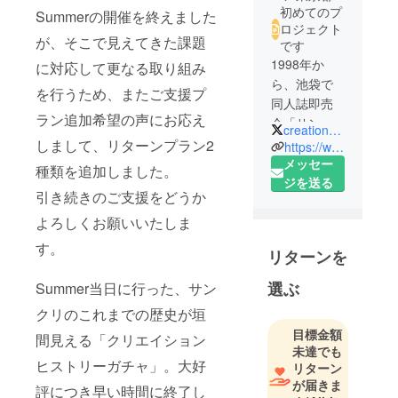
初めてのプ
Summerの開催を終えました
ロジェクト
が、そこで見えてきた課題
です
1998年か
に対応して更なる取り組み
ら、池袋で
を行うため、またご支援プ
同人誌即売
ラン追加希望の声にお応え
会「サン
creation_office
シャインク
しまして、リターンプラン2
https://www.creation.gr.jp/
リエイショ
メッセー
種類を追加しました。
ン」を開催
ジを送る
引き続きのご支援をどうか
していま
す。
よろしくお願いいたしま
ハレの日に
す。
リターンを
ファンが集
うことに
選ぶ
Summer当日に行った、サン
よって生ま
クリのこれまでの歴史が垣
れる共同幻
目標金額
想、人が多
間見える「クリエイション
未達でも
く集まるこ
ヒストリーガチャ」。大好
リターン
とにより生
が届きま
評につき早い時間に終了し
まれる熱