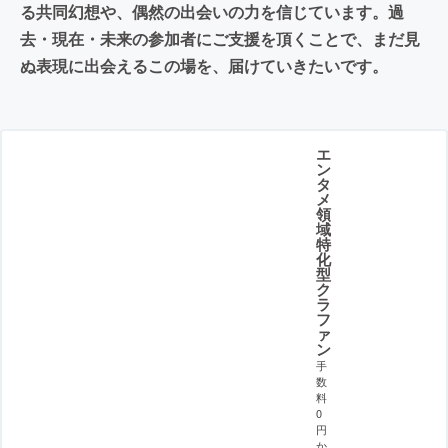
る共同幻想や、偶然の出会いの力を信じています。過
去・現在・未来の参加者にご支援を頂くことで、まだ見
ぬ表現に出会えるこの場を、届けていきたいです。
エ
ン
タ
メ
領
域
特
化
型
ク
ラ
フ
ァ
ン
手
数
料
0
円
か