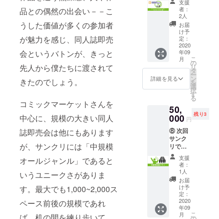
が発生
＋限定
ンダ
支援
リの歴
トリー3
します
レポー
者：
品との偶然の出会い－－こ
ム・同
史はア
本、そ
のでご
2人
トメー
一絵柄
ナタの
して3月
了承く
うした価値が多くの参加者
ル ※サ
お届
無し ◆
手の中
中止で
ださい
け予
ンクリ
御礼＋
に！
が魅力を感じ、同人誌即売
レアア
定：
※メール
2020
限定レ
「クリ
2020
イテム
でお送
Autumn
ポート
年09
会というバトンが、きっと
エイ
となっ
りしま
で名前
メール
こ
月
ション
たス
の
す 【リ
の掲示
※サンク
リ
先人から僕たちに渡されて
ヒスト
クール
タ
ターン
を希望
リ2020
ー
リーガ
カレン
ン
内容】
詳細を見る
される
Autumn
きたのでしょう。
を
チャ コ
ダーの
選
◆2020
方は
で名前
択
ンプ
イラス
す
Future
「備考
の掲示
る
リート
トを
Entry W
コミックマーケットさんを
欄」に
を希望
50,
プラン
使った
◆御礼
掲示す
される
残り3
極」 ①
000
タペス
中心に、規模の大きい同人
＋限定
るお名
円
方は
に加え
トリー
レポー
前をご
「備考
⑧ 次回
誌即売会は他にもあります
て、
12本、
トメー
記入く
欄」に
サンク
2020Su
計15本
ル ※サ
ださい
掲示す
が、サンクリには「中規模
リで、
mmer
セット
ンクリ
るお名
一般入
当日に
にして
2020
支援
前をご
オールジャンル」であると
場列の
大好評
お送り
Autumn
者：
記入く
先頭を
だった
しま
1人
で名前
いうユニークさがありま
ださい
一緒に
「クリ
す。 作
の掲示
お届
閉じる
誘導し
エイ
家さ
け予
す。最大でも1,000~2,000ス
を希望
＜缶
ましょ
ション
定：
ん・
される
バッチ
う！
2020
ヒスト
ペース前後の規模であれ
サーク
方は
詳細＞
年09
「列整
リーガ
ル名は
「備考
（38種
こ
月
ば、机の間を練り歩いて、
理体験
チャ」
の
リター