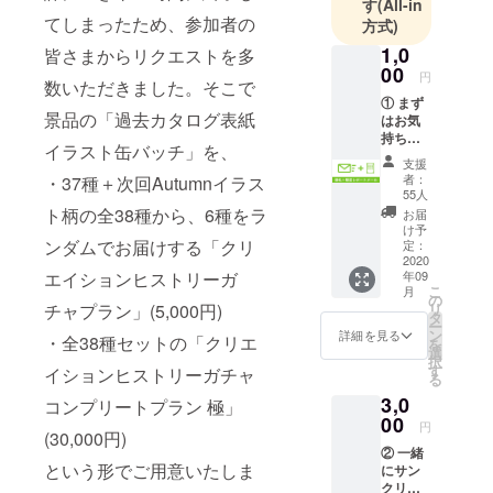
す
(All-in
てしまったため、参加者の
狂、その
方式)
時・その場
1,0
皆さまからリクエストを多
にしかない
00
円
数いただきました。そこで
という焦燥
① まず
景品の「過去カタログ表紙
感、そして
はお気
持ちだ
作家さんや
イラスト缶バッチ」を、
けで
支援
本との偶然
も！
者：
・37種＋次回Autumnイラス
「御礼
の出会い
55人
＋限定
ト柄の全38種から、6種をラ
お届
――ここに
レポー
け予
はさまざま
トメー
ンダムでお届けする「クリ
定：
ル」 サ
2020
な楽しさが
年09
エイションヒストリーガ
ンクリ
満ちていま
こ
月
2020
の
リ
チャプラン」(5,000円)
す。
Summe
タ
ー
r終了後
ン
詳細を見る
もちろん社
・全38種セットの「クリエ
を
に、御
選
会の中で開
択
礼およ
す
イションヒストリーガチャ
る
び代表
催している
3,0
書き下
コンプリートプラン 極」
以上、十分
ろしの
00
円
な対策は必
(30,000円)
当日レ
② 一緒
ポート
要ですが、
という形でご用意いたしま
にサン
をメー
人間はパン
クリを
ルでお