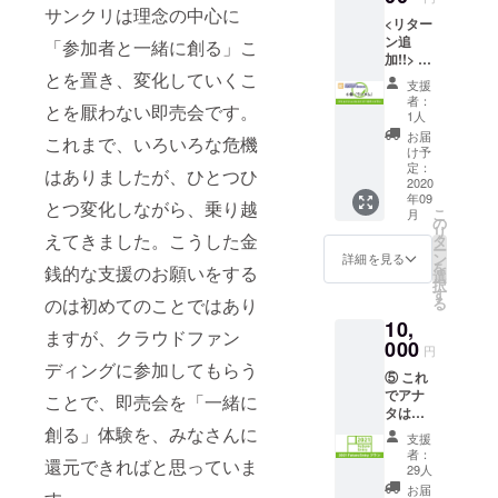
ログを
うこ
ゴも、
サンクリは理念の中心に
2020
す！
<リター
発行す
と、こ
新しい
Autumn
ン追
る場合
そういう中
「参加者と一緒に創る」こ
のタグ
表現が
で名前
加!!> ⑩
はカタ
ライン
芽吹く
の掲示
で掲げた
サンク
とを置き、変化していくこ
ログ)と
とロゴ
場で
を希望
支援
「Creation:
リの歴
引き換
に込め
あって
者：
される
とを厭わない即売会です。
史はア
えが可
た共有
1人
Re-
ほしい
方は
ナタの
能な
したい
とい
お届
「備考
これまで、いろいろな危機
Creation」に
手に！
「2021
という
け予
う、願
欄」に
「クリ
は、同人文
Future
定：
こと
いを込
はありましたが、ひとつひ
掲示す
エイ
2020
Pass」
で、②
めた植
化を「表現
るお名
年09
ション
をお送
のタオ
とつ変化しながら、乗り越
物的な
前をご
こ
月
の場を、再
ヒスト
りしま
の
ルとこ
デザイ
記入く
リ
リーガ
えてきました。こうした金
す。 ま
び参加者と
タ
のTシャ
ンに
ださい
ー
チャプ
だ先の
ン
ツを作
詳細を見る
なって
一緒に作り
を
銭的な支援のお願いをする
ラン」
話です
選
りまし
いま
択
上げる」
①に加
ので、
す
た。
す。
る
のは初めてのことではあり
えて、
何回開
クール
「参加者と
【リ
10,
2020Su
催する
に作っ
ターン
ますが、クラウドファン
ハレの日を
mmer
000
のかは
たの
内容】
円
当日に
祝い、みな
決まっ
で、普
ディングに参加してもらう
◆Creat
⑤ これ
大好評
ていな
段使い
ion: Re-
で楽しむ」
でアナ
だった
いので
ことで、即売会を「一緒に
できる
creatio
という想い
タは参
「クリ
すが、
はずで
n ロゴ
加確
創る」体験を、みなさんに
エイ
最大3回
を込めまし
す。サ
入りタ
支援
定！
ション
お使い
イズも
者：
オル
た。コロナ
還元できればと思っていま
「2021
ヒスト
いただ
29人
選べま
（W860
Future
への反撃の
リーガ
けま
す 。
お届
×H340)