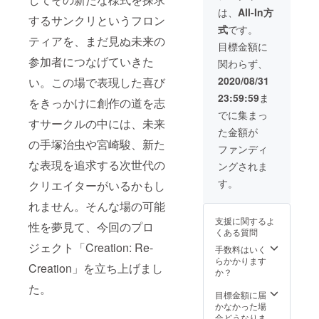
しっと
場後は
ンクリ
◆クリ
ション
は、
All-In方
(モエモ
するサンクリというフロン
一般参
エイ
エイ
が作成
エカ
式
です。
加者と
ション
ション
する全
フェ) み
ティアを、まだ見ぬ未来の
して、
2020
ヒスト
てのMV
目標金額に
けおう
サンク
Autumn
リーガ
タペス
参加者につなげていきた
(PINK
関わらず、
リをお
の閉会
チャ 缶
ト
CHUCH
楽しみ
宣言を
バッチ
リー・
2020/08/31
い。この場で表現した喜び
U)
下さ
して頂
38個
シーズ
Mitha(In
23:59:59
ま
い。
きま
（全種
をきっかけに創作の道を志
ンタペ
dicolite)
ぶっ
す。代
類） ◆
スト
でに集まっ
奈月こ
ちゃ
表から
すサークルの中には、未来
御礼＋
リー ※
こ(ココ
た金額が
け、早
ご紹介
限定レ
希望さ
ナッツ
の手塚治虫や宮崎駿、新た
く入場
します
ポート
れる方
ファンディ
ブレス)
できま
ので、
メール
は「備
しろ
な表現を追求する次世代の
ングされま
す 。(そ
閉会宣
※サンク
考欄」
(White
の代わ
言をお
リ2020
に掲載
す。
クリエイターがいるかもし
Paper)
り、早
願いし
Autumn
希望の
梱枝り
めに来
ます！
で名前
お名前
れません。そんな場の可能
こ(無人
て頂く
※ 万一
の掲示
をご入
少女) 七
支援に関するよ
必要は
イベン
性を夢見て、今回のプロ
を希望
力くだ
瀬葵
くある質問
あるの
トが中
される
さい
(SEVEN
ジェクト「Creation: Re-
です
止・延
方は
手数料はいく
【リ
TH
が……)
期に
「備考
らかかります
ターン
HEAVE
Creation」を立ち上げまし
当日の8
なった
欄」に
か？
内容】
N) 呉マ
時ごろ
場合、
掲示す
◆サン
た。
サヒロ
に会場
後日の
るお名
目標金額に届
シャイ
(クレス
に来場
開催に
前をご
かなかった場
ンクリ
タ) 成瀬
可能な
振替さ
記入く
合どうなりま
エイ