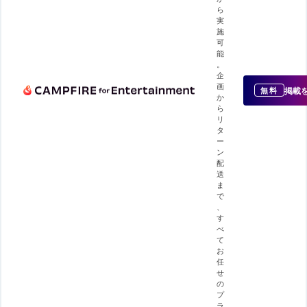
ら
実
施
可
能
。
企
画
掲載
無料
か
ら
リ
タ
ー
ン
配
送
ま
で
、
す
べ
て
お
任
せ
の
プ
ラ