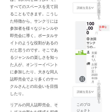
欄」に
類） 島
リ
プラ
サンク
タ
ンの
掲示す
田ひろ
ー
すべてのスペースを見て回
ン」
リ賞・
ン
ページ
詳細を見る
るお名
かず(れ
を
③④に
歴代カ
選
でご確
前をご
ることもできます。こうし
ぷん公
択
加え
タログ
す
認下さ
記入く
司) いず
る
て、9月
表紙イ
い。
ださい
た特徴から、サンクリには
みべる
100
27日開
ラスト
ざっと
(BELL'
催予定
,00
缶バッ
在庫な
参加者を様々なジャンルや
計算し
S
し
のサン
チをコ
0
ても3畳
円
BRAND
シャイ
即売会に導く、ポータルサ
ンプ
分以
) 葵 竜
ンクリ
⑨ 次回
リー
上、部
野介/す
イトのような役割があるの
エイ
サンク
ト！さ
屋でタ
ぎたに
ション
リの締
らに
ペスト
こうじ
だと思うのです。そこであ
2020
めをお
2020Au
リーに
支援
((C)茶々
Autumn
任せし
tumnの
囲まれ
者：
るジャンルの楽しさを知っ
組/初心
で、ス
ます。
イラス
て暮ら
1人
の会) 大
タッフ
気分は
トが追
せま
た人が、オンリーイベント
お届
槻弘子
と一緒
もう代
加され
す。
け予
(す茶ら
に一般
表!?
に参加したり、大きな同人
て全38
定：
Stay
か本舗)
入場列
「閉会
2020
種類が
Home
高雄右
年09
誌即売会でより多くのサー
先頭の
宣言プ
手に入
を楽し
京(ママ
こ
月
誘導を
ラン」
れられ
の
むため
グル徒)
リ
クルさんとの出会いを目指
手伝っ
③④に
る究極
タ
のマス
あずま
ー
て頂
加え
のプラ
ン
トプラ
詳細を見る
したり。
ゆき(い
を
き、そ
て、9月
ンで
選
ンで
もむや
択
のまま
27日開
す！
す
す！
本舗) 池
る
入場で
催予定
【リ
◆2020
このプロ
リアルの同人誌即売会、そ
上茜(A･
きま
のサン
ターン
年にク
M･R)
ジェクト
す。 入
シャイ
内容】
してその新たな様式を探求
リエイ