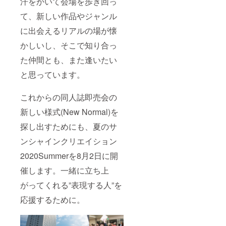
汗をかいて会場を歩き回っ
び) すい
シャツ(
体験
もむや
リー詳
みゃ
S / M / L
◆Creat
本舗) 池
て、新しい作品やジャンル
細＞
(Chilly
/ XL )
ion: Re-
上茜(A･
（全15
polka)
に出会えるリアルの場が懐
◆2021
creatio
M･R)
種） ・
すいひ
Future
n ロゴ
しっと
サン
(Oracle
かしいし、そこで知り合っ
Pass ◆
入りタ
(モエモ
シャイ
Eggs)
御礼＋
オル
エカ
ンクリ
た仲間とも、また逢いたい
ななろ
限定レ
（W860
フェ) み
エイ
ば華(祭
ポート
×H340)
けおう
ション
と思っています。
社) やだ
メール
◆Creat
(PINK
2020
ぽてと
※サンク
ion: Re-
CHUCH
Main
(やだ
リ2020
creatio
U)
これからの同人誌即売会の
Visal タ
ぽっと)
Autumn
n ロゴ
Mitha(In
ペスト
にの子
で名前
入りＴ
新しい様式(New Normal)を
dicolite)
リー（3
(にのこ
の掲示
シャツ(
奈月こ
種）
や) ぱん
探し出すためにも、夏のサ
を希望
S / M / L
こ(ココ
Spring
(ぱんの
される
/ XL )
ナッツ
：きの
みみ) 逢
ンシャインクリエイション
方は
◆2021
ブレス)
こむ神
魔刻壱
「備考
Future
しろ
（きの
2020Summerを8月2日に開
(しもや
欄」に
Pass ◆
(White
こむ
け堂) な
掲示す
御礼＋
Paper)
し）
催します。一緒に立ち上
かじま
るお名
限定レ
梱枝り
Summe
ゆか
前をご
ポート
がってくれる”表現する人”を
こ(無人
r：あめ
(Digital
記入く
メール
少女) 七
とゆき
Lover)
応援するために。
ださい
※サンク
瀬葵
（あ
柚子奈
リ2020
(SEVEN
め の
ひよ(し
Autumn
TH
ち ゆ
とろん
で名前
HEAVE
き）