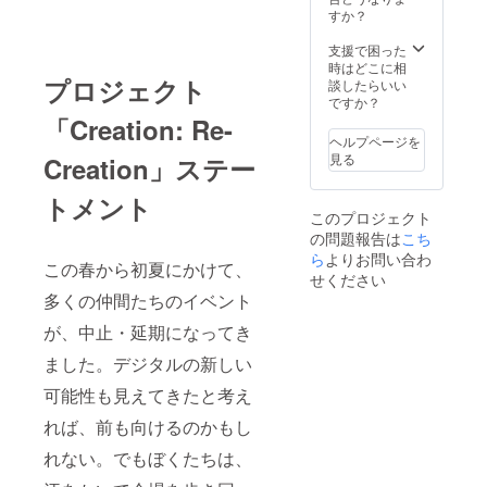
守(THE
方に限
せて頂
ださい
すか？
ション
FLYER
りま
きま
＜缶
2020タ
S) え
す。
す。 ※
バッチ
支援で困った
ペスト
れっと
【リ
サン
詳細＞
時はどこに相
リーフ
(うつら
ターン
シャイ
プロジェクト
島田ひ
談したらいい
ルセッ
うらら
内容】
ンクリ
ろかず
ですか？
ト（15
か)
◆サン
エイ
(れぷん
本） ◆
「Creation: Re-
karory(
シャイ
ション
公司) い
御礼＋
ヘルプページを
KARO
ンクリ
2020Au
ずみべ
限定レ
見る
Creation」ステー
MIX) 井
エイ
tumn当
る
ポート
冬良(か
ション
日の15
(BELL'
メール
えでの
トメント
2020Au
時ごろ
S
※サンク
丘) あづ
このプロジェクト
tumn入
に来場
BRAND
リ2020
み一樹
の問題報告は
こち
場列誘
可能な
) 葵 竜
Autumn
(ComeT
導体験
方に限
ら
よりお問い合わ
野介/す
で名前
hrough)
この春から初夏にかけて、
◆Creat
りま
ぎたに
の掲示
せください
りゅう
ion: Re-
す。
こうじ
を希望
多くの仲間たちのイベント
き夕海/
creatio
【リ
((C)茶々
される
すめら
n ロゴ
ターン
組/初心
方は
が、中止・延期になってき
ぎ琥珀
入りタ
内容】
の会) 大
「備考
(どてち
オル
◆サン
ました。デジタルの新しい
槻弘子
欄」に
ん王
（W860
シャイ
(す茶ら
掲示す
国/L.L.M
可能性も見えてきたと考え
×H340)
ンクリ
か本舗)
るお名
ILK) お
◆Creat
エイ
高雄右
前をご
りょう
れば、前も向けるのかもし
ion: Re-
ション
京(ママ
記入く
(P:P) 笹
creatio
2020Au
グル徒)
ださい
れない。でもぼくたちは、
井さじ
n ロゴ
tumn閉
あずま
＜タペ
(わたく
入りＴ
会宣言
ゆき(い
スト