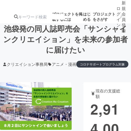
新
ロ
規
グ
会
プロジェクトを掲
はじ
プロジェクト
/
載するには
める
をさがす
イ
員
ン
登
池袋発の同人誌即売会「サンシャイ
録
ンクリエイション」を未来の参加者
に届けたい
人気のプロ
注目のリ
注目の新着プロ
募集終了が近いプ
もうすぐ公開
ジェクト
ターン
ジェクト
ロジェクト
されます
クリエイション事務局
アニメ・漫画
コロナサポートプログラム対象
アート・写真
音楽
現在の支援総
テクノロジー・ガジェット
ゲーム・サ
額
2,91
映像・映画
書籍・雑誌
4,00
ビジネス・起業
チャレンジ