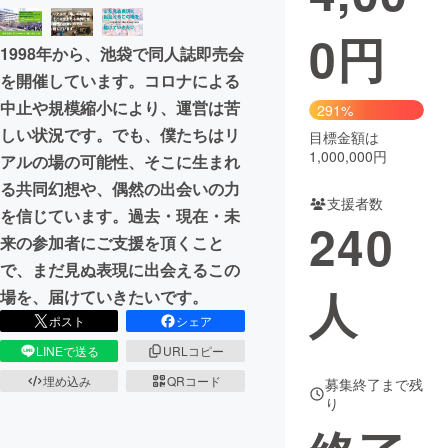
0
円
まちづくり・地域活性化
1998年から、池袋で同人誌即売会
を開催しています。コロナによる
CAMPFIRE for Social Good
CAMPFIRE Creation
中止や規模縮小により、運営は苦
291%
CAMPFIREふるさと納税
machi-ya
コミュニティ
しい状況です。でも、僕たちはリ
目標金額は
1,000,000円
アルの場の可能性、そこに生まれ
る共同幻想や、偶然の出会いの力
支援者数
を信じています。過去・現在・未
240
来の参加者にご支援を頂くこと
で、まだ見ぬ表現に出会えるこの
人
場を、届けていきたいです。
ポスト
シェア
LINEで送る
URLコピー
埋め込み
QRコード
募集終了まで残
り