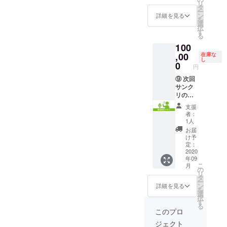
欄」に
類） 島
リ
プラ
サンク
タ
ンの
掲示す
田ひろ
ー
ン」
リ賞・
ン
ページ
詳細を見る
るお名
かず(れ
を
③④に
歴代カ
選
でご確
前をご
ぷん公
択
加え
タログ
す
認下さ
記入く
司) いず
る
て、9月
表紙イ
い。
ださい
みべる
100
27日開
ラスト
ざっと
(BELL'
催予定
,00
缶バッ
在庫な
計算し
S
し
のサン
チをコ
0
ても3畳
円
BRAND
シャイ
ンプ
分以
) 葵 竜
ンクリ
⑨ 次回
リー
上、部
野介/す
エイ
サンク
ト！さ
屋でタ
ぎたに
ション
リの締
らに
ペスト
こうじ
2020
めをお
2020Au
リーに
支援
((C)茶々
Autumn
任せし
tumnの
囲まれ
者：
組/初心
で、ス
ます。
イラス
て暮ら
1人
の会) 大
タッフ
気分は
トが追
せま
お届
槻弘子
と一緒
もう代
加され
す。
け予
(す茶ら
に一般
表!?
て全38
定：
Stay
か本舗)
入場列
「閉会
2020
種類が
Home
高雄右
年09
先頭の
宣言プ
手に入
を楽し
京(ママ
こ
月
誘導を
ラン」
れられ
の
むため
グル徒)
リ
手伝っ
③④に
る究極
タ
のマス
あずま
ー
て頂
加え
のプラ
ン
トプラ
詳細を見る
ゆき(い
を
き、そ
て、9月
ンで
選
ンで
もむや
択
のまま
27日開
す！
す
す！
本舗) 池
る
入場で
催予定
【リ
◆2020
このプロ
上茜(A･
きま
のサン
ターン
年にク
M･R)
ジェクト
す。 入
シャイ
内容】
リエイ