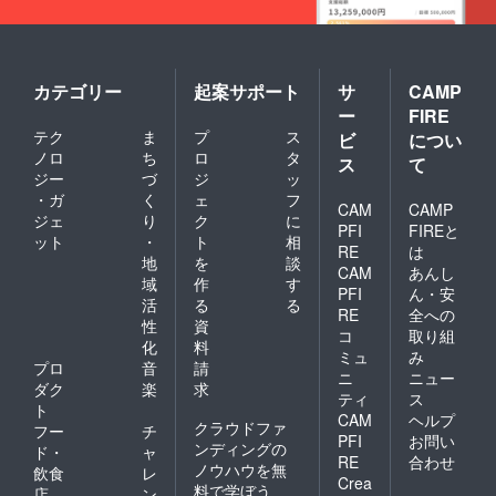
の杜) 花
の掲示
N) 呉マ
Autumn
花捲/草
を希望
サヒロ
：7月下
草饅
される
(クレス
旬に公
(TwinBo
方は
タ) 成瀬
開！ ・
x) 桝石
「備考
守(THE
サン
カテゴリー
起案サポート
サ
CAMP
きのと
欄」に
FLYER
シャイ
(四桝屋)
ー
FIRE
掲示す
S) え
ンクリ
きのこ
テク
ま
プ
ス
るお名
ビ
につい
れっと
エイ
むし(き
前をご
(うつら
ノロ
ち
ロ
タ
ション
ス
て
のこむ
記入く
うらら
2020
ジー
づ
ジ
ッ
神) あめ
ださい
か)
シーズ
・ガ
く
ェ
フ
とゆき
CAM
CAMP
karory(
ンタペ
(あめ
ジェ
り
ク
に
KARO
スト
PFI
FIREと
のち
ット
・
ト
相
MIX) 井
リー
RE
は
ゆき) 小
地
を
談
冬良(か
（12
林ちさ
CAM
あんし
えでの
種） 1
域
作
す
と
PFI
ん・安
丘) あづ
月：五
活
る
る
(pockyf
RE
全への
み一樹
月うな
actory)
性
資
(ComeT
コ
取り組
ぎ（五
※クラウ
化
料
hrough)
月惣菜
ミュ
み
ドファ
プロ
音
請
りゅう
店） 2
ニ
ニュー
ンディ
き夕海/
ダク
楽
求
月：夜
ング限
ティ
ス
すめら
猫
ト
定 ※敬
CAM
ヘルプ
ぎ琥珀
（NEO
クラウドファ
フー
チ
称略
(どてち
PFI
お問い
CATCIT
ンディングの
ド・
ャ
ん王
Y） 3
RE
合わせ
ノウハウを無
飲食
レ
国/L.L.M
月：す
Crea
料で学ぼう
ILK) お
店
ン
いみゃ