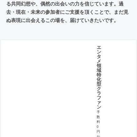
る共同幻想や、偶然の出会いの力を信じています。過
去・現在・未来の参加者にご支援を頂くことで、まだ見
ぬ表現に出会えるこの場を、届けていきたいです。
エ
ン
タ
メ
領
域
特
化
型
ク
ラ
フ
ァ
ン
手
数
料
0
円
か