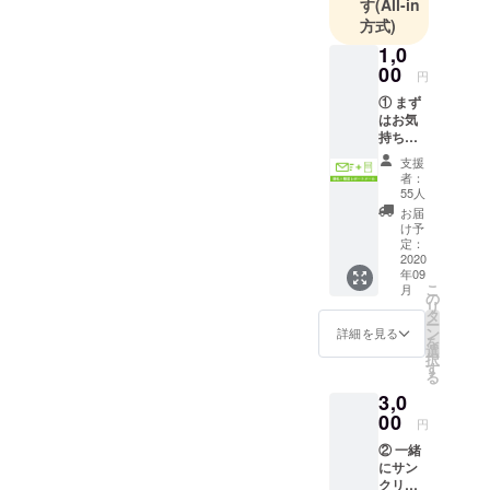
す
(All-in
狂、その
方式)
時・その場
1,0
にしかない
00
円
という焦燥
① まず
感、そして
はお気
持ちだ
作家さんや
けで
支援
本との偶然
も！
者：
「御礼
の出会い
55人
＋限定
お届
――ここに
レポー
け予
はさまざま
トメー
定：
ル」 サ
2020
な楽しさが
年09
ンクリ
満ちていま
こ
月
2020
の
リ
す。
Summe
タ
ー
r終了後
ン
詳細を見る
もちろん社
を
に、御
選
会の中で開
択
礼およ
す
る
び代表
催している
3,0
書き下
以上、十分
ろしの
00
円
な対策は必
当日レ
② 一緒
ポート
要ですが、
にサン
をメー
人間はパン
クリを
ルでお