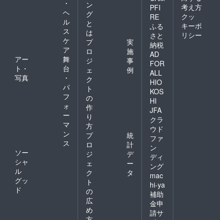
・
ン
Lover)
考え方
PFI
） 9
ヘ
グ
柚子奈
月：雨
クッ
RE
ル
ひよ(し
と
暈郁太
キーポ
ふる
とろん
ス
（many
は
リシー
さと
の杜) 花
manyra
ケ
プ
実
納税
花捲/草
in） 10
ア
ロ
施
草饅
AD
月：ユ
アー
舞
ジ
事
(TwinBo
メのオ
FOR
ト・
台
x) 桝石
ェ
例
ワリ
ALL
きのと
写真
・
（ＳＥ
ク
HIO
(四桝屋)
ＱＭＥ
パ
ト
KOS
きのこ
Ｄ） 11
フ
の
HI
むし(き
月：鈴
ォ
作
のこむ
音れな
JFA
ー
り
神) あめ
（Lonel
クラ
マ
とゆき
yChurc
方
ウド
(あめ
h） 12
ン
プ
統
ファ
のち
月：ひ
ス
ロ
計
ン
ゆき) 小
づき夜
ソー
ジ
デ
林ちさ
ディ
宵（八
シャ
ェ
ー
と
卦電影
ング
ル
(pockyf
ク
タ
城）
mac
actory)
グッ
ト
hi-ya
※クラウ
ド
の
補助
ドファ
広
ンディ
金申
め
ング限
請サ
定 ※敬
方