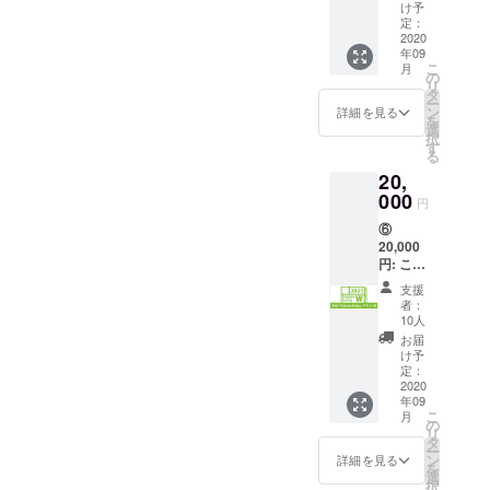
Entry
チャ」
す。来
け予
【リ
狼煙を上げ
◆御礼
プラ
サンク
定：
年はサ
ターン
＋限定
ましょう！
ン」 ①
2020
リ賞・
ンクリ
内容】
レポー
年09
に加え
歴代カ
DOJIN IS
にたく
◆Creat
トメー
こ
月
て、
タログ
の
さん来
ion: Re-
ル ※サ
NEVER
リ
2021年
表紙イ
タ
るぞ！
creatio
ンクリ
ー
DEAD!!
のサン
ラスト
ン
という
詳細を見る
n ロゴ
2020
を
クリの
缶バッ
選
方向け
入りＴ
Autumn
択
うち1回
チに
す
のプラ
シャツ(
で名前
る
に、
2020Au
ンで
S / M / L
の掲示
20,
サーク
tumnの
す。
/ XL )
を希望
ル(1ス
000
イラス
【リ
◆Creat
円
される
ペース)
トが追
ターン
ion: Re-
方は
⑥
をご招
加と
内容】
creatio
「備考
20,000
待しま
なっ
◆2021
n ロゴ
欄」に
円: これ
す！ 抽
た、全
Future
入りタ
掲示す
でアナ
選の場
38種類
Pass ◆
オル
支援
るお名
タは参
合も優
の中か
御礼＋
者：
（W860
前をご
加確
先配置
ら6個を
10人
限定レ
×H340)
記入く
定！ ×
しま
お送り
ポート
お届
◆御礼
ださい
２
す。当
しま
け予
メール
＋限定
「2021
落を気
定：
す！
※サンク
レポー
Future
2020
にせ
（ラン
リ2020
トメー
年09
Entry
ず、〆
ダム・
Autumn
ル ※サ
こ
月
プラン
切を目
の
同一絵
で名前
ンクリ
リ
Ｗ」 単
指して
タ
柄無
の掲示
2020
ー
純明
創作活
ン
し） ※
詳細を見る
を希望
Autumn
を
快、⑤
動に集
選
複数ご
される
で名前
択