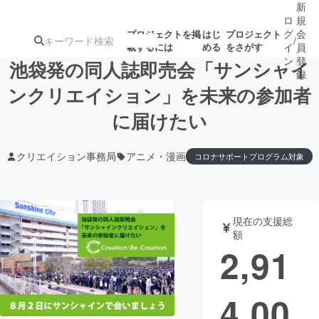
新
ロ
規
グ
会
プロジェクトを掲
はじ
プロジェクト
/
載するには
める
をさがす
イ
員
ン
登
池袋発の同人誌即売会「サンシャイ
録
ンクリエイション」を未来の参加者
に届けたい
人気のプロ
注目のリ
注目の新着プロ
募集終了が近いプ
もうすぐ公開
ジェクト
ターン
ジェクト
ロジェクト
されます
クリエイション事務局
アニメ・漫画
コロナサポートプログラム対象
アート・写真
音楽
現在の支援総
テクノロジー・ガジェット
ゲーム・サ
額
2,91
映像・映画
書籍・雑誌
4,00
ビジネス・起業
チャレンジ