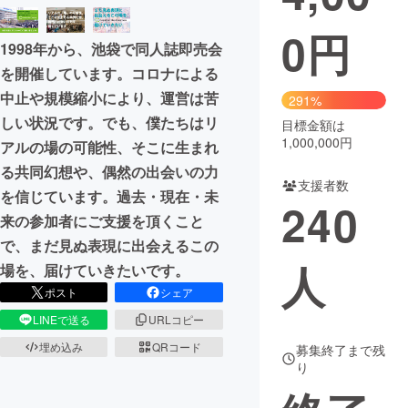
0
円
まちづくり・地域活性化
1998年から、池袋で同人誌即売会
を開催しています。コロナによる
CAMPFIRE for Social Good
CAMPFIRE Creation
中止や規模縮小により、運営は苦
291%
CAMPFIREふるさと納税
machi-ya
コミュニティ
しい状況です。でも、僕たちはリ
目標金額は
1,000,000円
アルの場の可能性、そこに生まれ
る共同幻想や、偶然の出会いの力
支援者数
を信じています。過去・現在・未
240
来の参加者にご支援を頂くこと
で、まだ見ぬ表現に出会えるこの
人
場を、届けていきたいです。
ポスト
シェア
LINEで送る
URLコピー
埋め込み
QRコード
募集終了まで残
り