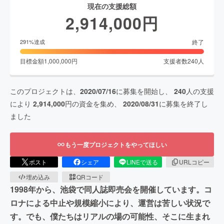
現在の支援総額
2,914,000
円
終了
291
%達成
目標金額
1,000,000
円
支援者数
240
人
このプロジェクトは、
2020/07/16
に募集を開始し、
240
人の支援
により
2,914,000
円の資金を集め、
2020/08/31
に募集を終了し
ました
もう一度プロジェクトをやってほしい
ポスト
シェア
LINEで送る
URLコピー
埋め込み
QRコード
1998年から、池袋で同人誌即売会を開催しています。コ
ロナによる中止や規模縮小により、運営は苦しい状況で
す。でも、僕たちはリアルの場の可能性、そこに生まれ