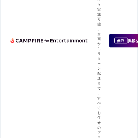
ら
実
施
可
能
。
企
画
掲載
無料
か
ら
リ
タ
ー
ン
配
送
ま
で
、
す
べ
て
お
任
せ
の
プ
ラ