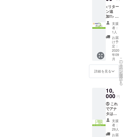
ログを
うこ
ゴも、
2020
す！
<リター
発行す
と、こ
新しい
Autumn
ン追
る場合
そういう中
のタグ
表現が
で名前
加!!> ⑩
はカタ
ライン
芽吹く
の掲示
で掲げた
サンク
ログ)と
とロゴ
場で
を希望
支援
「Creation:
リの歴
引き換
に込め
あって
者：
される
史はア
えが可
た共有
1人
Re-
ほしい
方は
ナタの
能な
したい
とい
お届
「備考
Creation」に
手に！
「2021
という
け予
う、願
欄」に
「クリ
は、同人文
Future
定：
こと
いを込
掲示す
エイ
2020
Pass」
で、②
めた植
化を「表現
るお名
年09
ション
をお送
のタオ
物的な
前をご
こ
月
の場を、再
ヒスト
りしま
の
ルとこ
デザイ
記入く
リ
リーガ
す。 ま
び参加者と
タ
のTシャ
ンに
ださい
ー
チャプ
だ先の
ン
ツを作
詳細を見る
なって
一緒に作り
を
ラン」
話です
選
りまし
いま
択
上げる」
①に加
ので、
す
た。
す。
る
えて、
何回開
クール
「参加者と
【リ
10,
2020Su
催する
に作っ
ターン
ハレの日を
mmer
000
のかは
たの
内容】
円
当日に
祝い、みな
決まっ
で、普
◆Creat
⑤ これ
大好評
ていな
段使い
ion: Re-
で楽しむ」
でアナ
だった
いので
できる
creatio
という想い
タは参
「クリ
すが、
はずで
n ロゴ
加確
エイ
最大3回
を込めまし
す。サ
入りタ
支援
定！
ション
お使い
イズも
者：
オル
た。コロナ
「2021
ヒスト
いただ
29人
選べま
（W860
Future
への反撃の
リーガ
けま
す 。
お届
×H340)