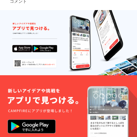
コメント
び) すい
シャツ(
体験
もむや
リー詳
みゃ
S / M / L
◆Creat
本舗) 池
細＞
(Chilly
/ XL )
ion: Re-
上茜(A･
（全15
polka)
◆2021
creatio
M･R)
種） ・
すいひ
Future
n ロゴ
しっと
サン
(Oracle
Pass ◆
入りタ
(モエモ
シャイ
Eggs)
御礼＋
オル
エカ
ンクリ
ななろ
限定レ
（W860
フェ) み
エイ
ば華(祭
ポート
×H340)
けおう
ション
社) やだ
メール
◆Creat
(PINK
2020
ぽてと
※サンク
ion: Re-
CHUCH
Main
(やだ
リ2020
creatio
U)
Visal タ
ぽっと)
Autumn
n ロゴ
Mitha(In
ペスト
にの子
で名前
入りＴ
dicolite)
リー（3
(にのこ
の掲示
シャツ(
奈月こ
種）
や) ぱん
を希望
S / M / L
こ(ココ
Spring
(ぱんの
される
/ XL )
ナッツ
：きの
みみ) 逢
方は
◆2021
ブレス)
こむ神
魔刻壱
「備考
Future
しろ
（きの
(しもや
欄」に
Pass ◆
(White
こむ
け堂) な
掲示す
御礼＋
Paper)
し）
かじま
るお名
限定レ
梱枝り
Summe
ゆか
前をご
ポート
こ(無人
r：あめ
(Digital
記入く
メール
少女) 七
とゆき
Lover)
ださい
※サンク
瀬葵
（あ
柚子奈
リ2020
(SEVEN
め の
ひよ(し
Autumn
TH
ち ゆ
とろん
で名前
HEAVE
き）