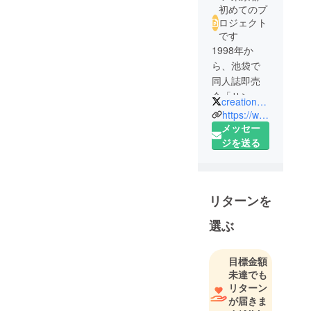
初めてのプ
ロジェクト
です
1998年か
ら、池袋で
同人誌即売
会「サン
creation_office
シャインク
https://www.creation.gr.jp/
リエイショ
メッセー
ン」を開催
ジを送る
していま
す。
ハレの日に
リターンを
ファンが集
うことに
選ぶ
よって生ま
れる共同幻
目標金額
想、人が多
未達でも
く集まるこ
リターン
とにより生
が届きま
まれる熱