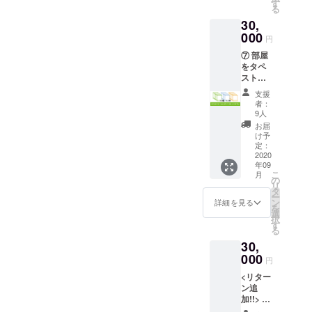
の2回分
中でき
す
支援い
方は
の掲示
る
です！
るプラ
ただい
「備考
を希望
30,
ある程
ンとな
た場合
欄」に
される
度先ま
000
りま
でも絵
掲示す
円
方は
でスケ
す！
柄被り
るお名
「備考
⑦ 部屋
ジュー
※2sp.申
はあり
前をご
欄」に
をタペ
ルを切
込での
ません
記入く
掲示す
スト
れるの
利用を
※6セッ
ださい
るお名
リーで
で、腰
希望さ
ト以上
支援
前をご
埋め尽
を据え
れる場
のご支
者：
記入く
くそ
て大作
合は別
9人
援は
ださい
う！
にも取
途差額
『コン
お届
「タペ
り組め
が発生
け予
プリー
スト
ます
定：
します
トセッ
リーコ
2020
ね。あ
のでご
ト』を
年09
ンプ
なたの
了承く
ご選択
こ
月
リート
そんな
の
ださい
くださ
リ
セット
作品が
タ
※メール
い 【リ
ー
プラ
読みた
ン
にてお
詳細を見る
ターン
を
ン」 ①
いで
選
送りし
内容】
択
に加え
す！
す
ます
◆クリ
る
て、サ
※2sp.申
【リ
エイ
30,
ンクリ
込での
ターン
ション
各回の
000
利用を
内容】
ヒスト
円
イメー
希望さ
◆2020
リーガ
<リター
ジイラ
れる場
Future
チャ 缶
ン追
ストを
合は別
Entry
バッチ
加!!> ⑪
使った
途差額
◆御礼
6個 ※ラ
サンク
タペス