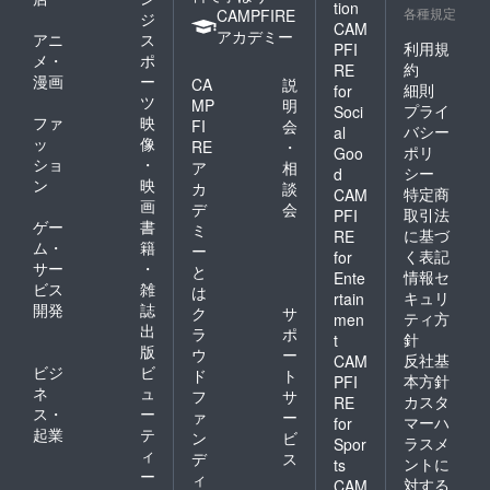
tion
各種規定
りょう
CAMPFIRE
（Chilly
ジ
CAM
(P:P) 笹
polka）
アカデミー
アニ
ス
利用規
PFI
井さじ
4月：宮
メ・
ポ
(わたく
約
坂なこ
RE
漫画
ー
CA
説
び) すい
（CAN
細則
for
ツ
みゃ
VAS+G
MP
明
プライ
Soci
(Chilly
ARDEN
ファ
映
FI
会
バシー
al
polka)
） 5
ッ
像
RE
・
ポリ
Goo
すいひ
月：ひ
ショ
・
ア
相
(Oracle
シー
d
さぎ
ン
映
カ
談
Eggs)
（ぷち
特定商
CAM
画
ななろ
デ
会
めいぷ
取引法
PFI
ば華(祭
ゲー
書
る） 6
ミ
に基づ
RE
社) やだ
月：ユ
ム・
籍
ー
く表記
for
ぽてと
キバス
サー
・
と
情報セ
(やだ
Ente
ター
ビス
雑
は
ぽっと)
Z（わた
キュリ
rtain
開発
誌
にの子
ク
サ
ぼう
ティ方
men
(にのこ
出
し） 7
ラ
ポ
針
t
や) ぱん
月：シ
版
ウ
ー
反社基
CAM
(ぱんの
ロガネ
ビジ
ビ
ド
ト
本方針
PFI
みみ) 逢
ヒナ
ネ
ュ
フ
サ
魔刻壱
カスタ
（MILK
RE
ス・
ー
ァ
ー
(しもや
BAR）
マーハ
for
起業
テ
け堂) な
8月：
ン
ビ
ラスメ
Spor
かじま
neropa
ィ
デ
ス
ントに
ts
ゆか
so（ner
ー
ィ
対する
CAM
(Digital
opaso