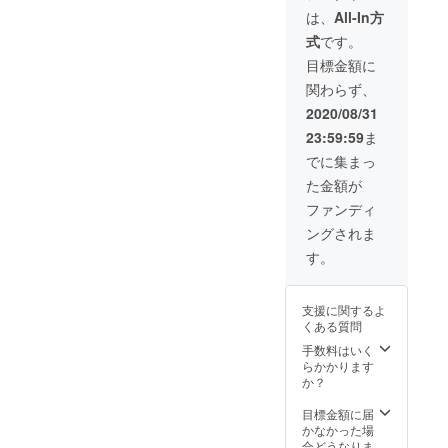
しっと
場後は
ンクリ
◆クリ
ション
は、
All-In方
(モエモ
一般参
エイ
エイ
が作成
エカ
式
です。
加者と
ション
ション
する全
フェ) み
して、
2020
ヒスト
てのMV
目標金額に
けおう
サンク
Autumn
リーガ
タペス
(PINK
関わらず、
リをお
の閉会
チャ 缶
ト
CHUCH
楽しみ
宣言を
バッチ
リー・
2020/08/31
U)
下さ
して頂
38個
シーズ
Mitha(In
23:59:59
ま
い。
きま
（全種
ンタペ
dicolite)
ぶっ
す。代
類） ◆
スト
でに集まっ
奈月こ
ちゃ
表から
御礼＋
リー ※
こ(ココ
た金額が
け、早
ご紹介
限定レ
希望さ
ナッツ
く入場
します
ポート
れる方
ファンディ
ブレス)
できま
ので、
メール
は「備
しろ
ングされま
す 。(そ
閉会宣
※サンク
考欄」
(White
の代わ
言をお
リ2020
に掲載
す。
Paper)
り、早
願いし
Autumn
希望の
梱枝り
めに来
ます！
で名前
お名前
こ(無人
て頂く
※ 万一
の掲示
をご入
少女) 七
支援に関するよ
必要は
イベン
を希望
力くだ
瀬葵
くある質問
あるの
トが中
される
さい
(SEVEN
です
止・延
方は
手数料はいく
【リ
TH
が……)
期に
「備考
らかかります
ターン
HEAVE
当日の8
なった
欄」に
か？
内容】
N) 呉マ
時ごろ
場合、
掲示す
◆サン
サヒロ
に会場
後日の
るお名
目標金額に届
シャイ
(クレス
に来場
開催に
前をご
かなかった場
ンクリ
タ) 成瀬
可能な
振替さ
記入く
合どうなりま
エイ