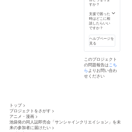
守(THE
方に限
せて頂
ださい
すか？
ション
FLYER
りま
きま
＜缶
2020タ
S) え
す。
す。 ※
バッチ
支援で困った
ペスト
れっと
【リ
サン
詳細＞
時はどこに相
リーフ
(うつら
ターン
シャイ
島田ひ
談したらいい
ルセッ
うらら
内容】
ンクリ
ろかず
ですか？
ト（15
か)
◆サン
エイ
(れぷん
本） ◆
karory(
シャイ
ション
公司) い
御礼＋
ヘルプページを
KARO
ンクリ
2020Au
ずみべ
限定レ
見る
MIX) 井
エイ
tumn当
る
ポート
冬良(か
ション
日の15
(BELL'
メール
えでの
2020Au
時ごろ
S
※サンク
丘) あづ
このプロジェクト
tumn入
に来場
BRAND
リ2020
み一樹
の問題報告は
こち
場列誘
可能な
) 葵 竜
Autumn
(ComeT
導体験
方に限
ら
よりお問い合わ
野介/す
で名前
hrough)
◆Creat
りま
ぎたに
の掲示
せください
りゅう
ion: Re-
す。
こうじ
を希望
き夕海/
creatio
【リ
((C)茶々
される
すめら
n ロゴ
ターン
組/初心
方は
ぎ琥珀
入りタ
内容】
の会) 大
「備考
(どてち
オル
◆サン
槻弘子
欄」に
ん王
（W860
シャイ
(す茶ら
掲示す
トップ
>
国/L.L.M
×H340)
ンクリ
か本舗)
るお名
ILK) お
プロジェクトをさがす
>
◆Creat
エイ
高雄右
前をご
りょう
アニメ・漫画
>
ion: Re-
ション
京(ママ
記入く
(P:P) 笹
creatio
2020Au
池袋発の同人誌即売会「サンシャインクリエイション」を未
グル徒)
ださい
井さじ
n ロゴ
tumn閉
あずま
来の参加者に届けたい
>
＜タペ
(わたく
入りＴ
会宣言
ゆき(い
スト