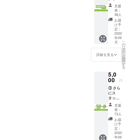
作りま
のみに生き
送りし
支援
しょ
ます。
者：
るにあら
う！
ここだ
38人
ず。心の楽
「気分
けの裏
お届
はス
話がお
しさを求め
け予
タッ
伝えで
定：
るのは大切
フ！限
2020
きれば
年09
なことです
定グッ
と！ ご
こ
月
ズプラ
希望さ
の
し、過度の
リ
ン (タオ
れる方
タ
自粛は文化
ー
ル)」 ①
につい
ン
詳細を見る
を
の内容
をインフラ
ては、
選
択
に加え
Autumn
す
ごと破壊し
る
て、初
の会場
てしまうだ
5,0
の夏開
内にご
催のサ
00
希望す
けです。普
円
ンクリ
る名前
段お世話に
③ さら
2020
を掲示
にス
なっている
SUMME
させて
タッフT
Rでス
頂きま
印刷会社・
をプレ
タッフ
す。
支援
同人書店・
ゼン
に配布
サーク
者：
ト！
する
会場といっ
ル名で
73人
「気分
「Creat
も良い
お届
た方々と共
はス
ion: Re-
です
け予
存共栄を図
タッ
Creatio
定：
し、何
フ！限
2020
n」のロ
か推し
り、この楽
年09
定グッ
ゴ入り
を伝え