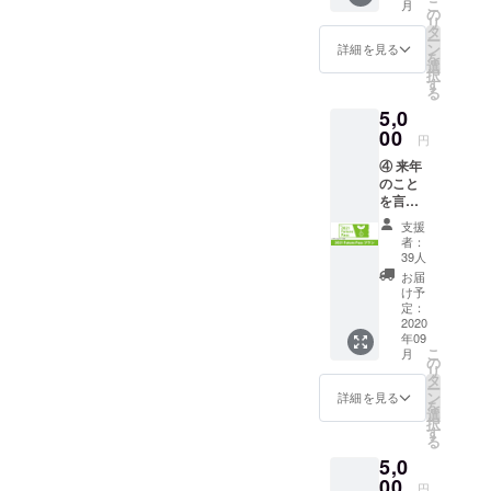
しさを次代
こ
月
ズプラ
ハンド
の
るもの
リ
ン
につなげて
タオル
タ
でも構
ー
Hyper
をプレ
ン
いませ
詳細を見る
いくため
を
(タオル
ゼント
選
ん。 た
択
に、クリエ
＋Tシャ
しま
す
だし、
る
ツ)」 ②
す。 今
イションは8
誰かを
5,0
の内容
回のタ
傷つけ
月2日に「開
に加え
00
グライ
たり、
円
催する」と
て、ロ
ンに
不快に
④ 来年
ゴ入りT
は、新
させた
いう選択に
のこと
シャツ
しい表
りする
たどり着き
を言う
をプレ
現が生
ものの
と鬼が
ゼント
ました。
まれる
場合
支援
笑う!?
しま
場所で
は、ご
者：
ここで「新
「2021
す。 サ
ある同
39人
相談さ
しい様式」
Future
ンクリ
人誌即
せて頂
お届
Passプ
はあま
売会を
け予
の同人誌即
く場合
ラン」
りス
定：
「再構
があり
売会への手
①に加
2020
タッフ
築す
ます。
年09
えて、
がかりを捉
グッズ
る」意
【リ
こ
月
2021年
を作っ
の
味と、
ターン
え、未来の
リ
の開催
たこと
タ
仲間が
内容】
ー
参加者にク
におい
がない
ン
集って
詳細を見る
◆御礼
を
て、当
のです
リエイショ
選
「楽し
＋限定
択
日に一
が、今
す
む」意
レポー
ンを届けて
る
般参加
回は初
味を込
トメー
いいきたい
5,0
の入場
の8月開
めまし
ル ※サ
証(カタ
00
催とい
た。ロ
と思いま
ンクリ
円