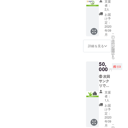
が発生
＋限定
ンダ
支援
リの歴
トリー3
します
レポー
者：
ム・同
史はア
本、そ
のでご
2人
トメー
一絵柄
ナタの
して3月
了承く
ル ※サ
お届
無し ◆
手の中
中止で
ださい
け予
ンクリ
御礼＋
に！
レアア
定：
※メール
2020
限定レ
「クリ
2020
イテム
でお送
Autumn
ポート
年09
エイ
となっ
りしま
で名前
メール
こ
月
ション
たス
の
す 【リ
の掲示
※サンク
リ
ヒスト
クール
タ
ターン
を希望
リ2020
ー
リーガ
カレン
ン
内容】
詳細を見る
される
Autumn
を
チャ コ
ダーの
選
◆2020
方は
で名前
択
ンプ
イラス
す
Future
「備考
の掲示
る
リート
トを
Entry W
欄」に
を希望
50,
プラン
使った
◆御礼
掲示す
される
残り3
極」 ①
000
タペス
＋限定
るお名
円
方は
に加え
トリー
レポー
前をご
「備考
⑧ 次回
て、
12本、
トメー
記入く
欄」に
サンク
2020Su
計15本
ル ※サ
ださい
掲示す
リで、
mmer
セット
ンクリ
るお名
一般入
当日に
にして
2020
支援
前をご
場列の
大好評
お送り
Autumn
者：
記入く
先頭を
だった
しま
1人
で名前
ださい
一緒に
「クリ
す。 作
の掲示
お届
閉じる
誘導し
エイ
家さ
け予
を希望
＜缶
ましょ
ション
定：
ん・
される
バッチ
う！
2020
ヒスト
サーク
方は
詳細＞
年09
「列整
リーガ
ル名は
「備考
（38種
こ
月
理体験
チャ」
の
リター