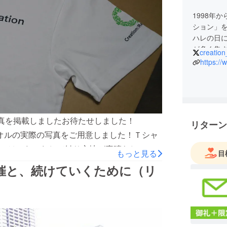
1998年
ション」
ハレの日
が多く集
creation
かないと
https://
――ここ
もちろん
すが、人
るのは大
破壊して
実物の写真を掲載しましたお待たせしました！
リターン
社・同人
シャツとタオルの実際の写真をご用意しました！Ｔシャ
しさを次代
ルはふわふわして触り心地が素晴らしいので
に「開催
もっと見る
目
ここで「
ionロゴ入りＴシャツ（表）Creation: Re-
らの開催と、続けていくために（リ
未来の参
-Creationロゴ入りタオル
す！
）
そういう中で
化を「表
者とハレ
た。コロナ