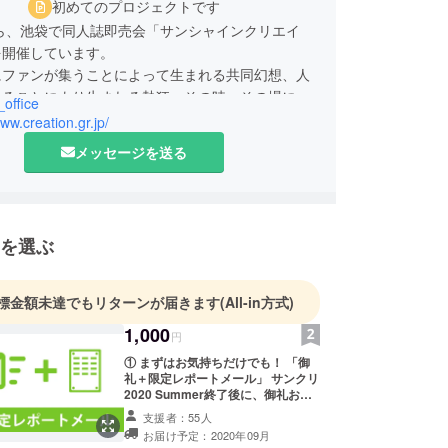
初めてのプロジェクトです
から、池袋で同人誌即売会「サンシャインクリエイ
を開催しています。
にファンが集うことによって生まれる共同幻想、人
まることにより生まれる熱狂、その時・その場にし
_office
いう焦燥感、そして作家さんや本との偶然の出会い
www.creation.gr.jp/
にはさまざまな楽しさが満ちています。
メッセージを送る
社会の中で開催している以上、十分な対策は必要で
間はパンのみに生きるにあらず。心の楽しさを求め
切なことですし、過度の自粛は文化をインフラごと
しまうだけです。普段お世話になっている印刷会
を選ぶ
書店・会場といった方々と共存共栄を図り、この楽
につなげていくために、クリエイションは8月2日
する」という選択にたどり着きました。
標金額未達でもリターンが届きます
(All-in方式)
新しい様式」の同人誌即売会への手がかりを捉え、
1,000
加者にクリエイションを届けていいきたいと思いま
円
① まずはお気持ちだけでも！ 「御
礼＋限定レポートメール」 サンクリ
掲げた「Creation: Re-Creation」には、同人文
2020 Summer終了後に、御礼およ
現の場を、再び参加者と一緒に作り上げる」「参加
び代表書き下ろしの当日レポートを
支援者：55人
の日を祝い、みなで楽しむ」という想いを込めまし
メールでお送りします。ここだけの
お届け予定：2020年09月
裏話がお伝えできればと！ ご希望さ
への反撃の狼煙を上げましょう！ DOJIN IS