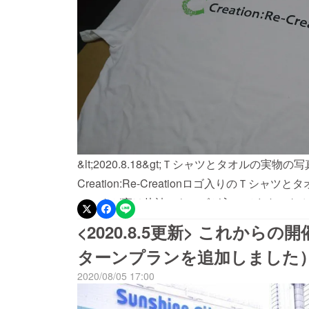
&lt;2020.8.18&gt;Ｔシャツとタオルの
Creation:Re-Creationロゴ入りのＴ
ツですが実は片袖にもロゴが入ってます！タオ
すが、伝わるでしょうか？Creation: Re-Creat
<2020.8.5更新> これか
Creationロゴ入りＴシャツ（裏）Creation: Re
ターンプランを追加しました
2020/08/05 17:00