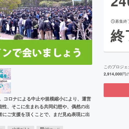
24
募集終
CAMPFIRE for Social Good
CAMPFIRE Creation
終
CAMPFIREふるさと納税
machi-ya
コミュニティ
このプロジェ
2,914,000
円
す。コロナによる中止や規模縮小により、運営
能性、そこに生まれる共同幻想や、偶然の出
者にご支援を頂くことで、まだ見ぬ表現に出
ピー
埋め込み
QRコード