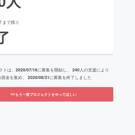
0
人
了まで残り
了
クトは、
2020/07/16
に募集を開始し、
240
人の支援により
の資金を集め、
2020/08/31
に募集を終了しました
もう一度プロジェクトをやってほしい