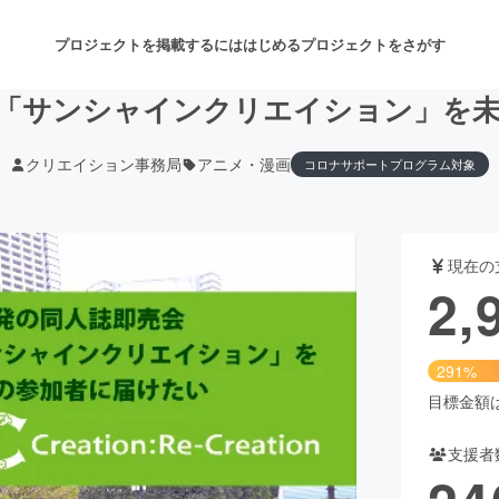
プロジェクトを掲載するには
はじめる
プロジェクトをさがす
「サンシャインクリエイション」を
クリエイション事務局
アニメ・漫画
コロナサポートプログラム対象
注目のリターン
注目の新着プロジェクト
募集終了が近いプロジェクト
も
現在の
音楽
舞台・パフォーマンス
2,
ゲーム・サービス開発
フード・飲食店
291%
書籍・雑誌出版
アニメ・漫画
目標金額は1
支援者
チャレンジ
ビューティー・ヘルスケ