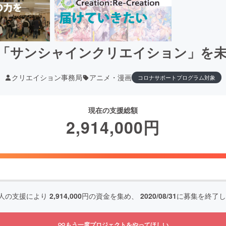
「サンシャインクリエイション」を
クリエイション事務局
アニメ・漫画
コロナサポートプログラム対象
現在の支援総額
2,914,000
円
人の支援により
2,914,000
円の資金を集め、
2020/08/31
に募集を終了し
もう一度プロジェクトをやってほしい