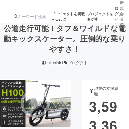
新
ロ
規
グ
会
プロジェクトを掲載
プロジェクトを
/
するには
さがす
イ
員
ン
登
公道走行可能！タフ＆ワイルドな電
録
動キックスケーター。圧倒的な乗り
やすさ！
人気のプロ
注目のリ
注目の新着プロ
募集終了が近いプ
もうすぐ公開
ジェクト
ターン
ジェクト
ロジェクト
されます
belleclair1
プロダクト
アート・写真
音楽
現在の支援総
テクノロジー・ガジェット
ゲーム・サ
額
3,59
映像・映画
書籍・雑誌
3,36
ビジネス・起業
チャレンジ