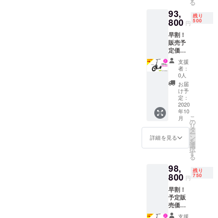
る
のが9/5の週となりそうで
み
93,
りました8/27に入国すると
す。お待たせしてしまい申
残り
800
500
円
の事です。その後弊社物流
し訳ありません。お届け迄
早割！
倉庫に入庫次第出来る限り
販売予
もう少々お待ちください株
定価格
速やかにお届け出来るよう
式会社Belleclair
￥151,8
支援
00から
手配いたします。遅くなっ
者：
38％OF
0人
てしまい大変申し訳ありま
F
お届
￥93,80
け予
せんでした。お届け迄もう
0 完成
定：
した本
2020
少々お待ちください株式会
年10
体×1 充
こ
月
電
社Belleclair
の
リ
器
タ
ー
×1 送
ン
詳細を見る
を
料/税込
選
択
み
す
る
98,
残り
800
750
円
早割！
予定販
売価格
￥151,8
支援