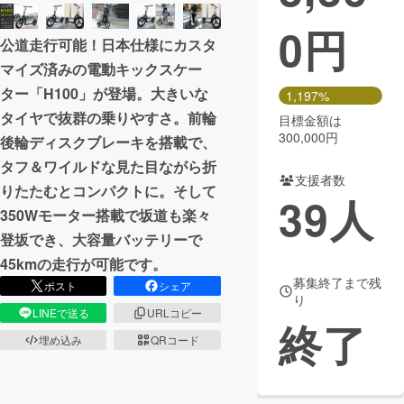
0
円
まちづくり・地域活性化
公道走行可能！日本仕様にカスタ
マイズ済みの電動キックスケー
CAMPFIRE for Social Good
CAMPFIRE Creation
ター「H100」が登場。大きいな
1,197%
CAMPFIREふるさと納税
machi-ya
コミュニティ
タイヤで抜群の乗りやすさ。前輪
目標金額は
300,000円
後輪ディスクブレーキを搭載で、
タフ＆ワイルドな見た目ながら折
支援者数
りたたむとコンパクトに。そして
39
人
350Wモーター搭載で坂道も楽々
登坂でき、大容量バッテリーで
45kmの走行が可能です。
募集終了まで残
ポスト
シェア
り
LINEで送る
URLコピー
終了
埋め込み
QRコード