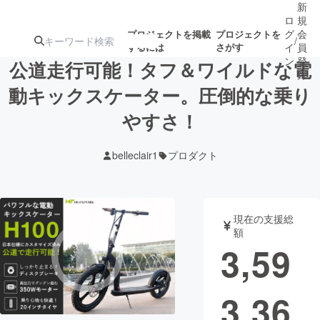
新
ロ
規
グ
会
プロジェクトを掲載
プロジェクトを
/
するには
さがす
イ
員
ン
登
公道走行可能！タフ＆ワイルドな電
録
動キックスケーター。圧倒的な乗り
やすさ！
人気のプロ
注目のリ
注目の新着プロ
募集終了が近いプ
もうすぐ公開
ジェクト
ターン
ジェクト
ロジェクト
されます
belleclair1
プロダクト
アート・写真
音楽
現在の支援総
テクノロジー・ガジェット
ゲーム・サ
額
3,59
映像・映画
書籍・雑誌
3,36
ビジネス・起業
チャレンジ