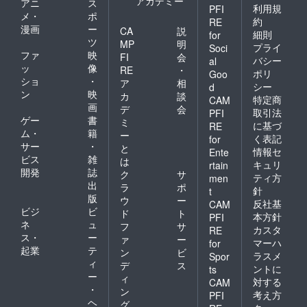
アカデミー
アニ
ス
利用規
PFI
メ・
ポ
約
RE
漫画
ー
CA
説
細則
for
ツ
MP
明
プライ
Soci
ファ
映
FI
会
バシー
al
ッ
像
RE
・
ポリ
Goo
ショ
・
ア
相
シー
d
ン
映
カ
談
特定商
CAM
画
デ
会
取引法
PFI
ゲー
書
ミ
に基づ
RE
ム・
籍
ー
く表記
for
サー
・
と
情報セ
Ente
ビス
雑
は
キュリ
rtain
開発
誌
ク
サ
ティ方
men
出
ラ
ポ
針
t
版
ウ
ー
反社基
CAM
ビジ
ビ
ド
ト
本方針
PFI
ネ
ュ
フ
サ
カスタ
RE
ス・
ー
ァ
ー
マーハ
for
起業
テ
ン
ビ
ラスメ
Spor
ィ
デ
ス
ントに
ts
ー
ィ
対する
CAM
・
ン
考え方
PFI
ヘ
グ