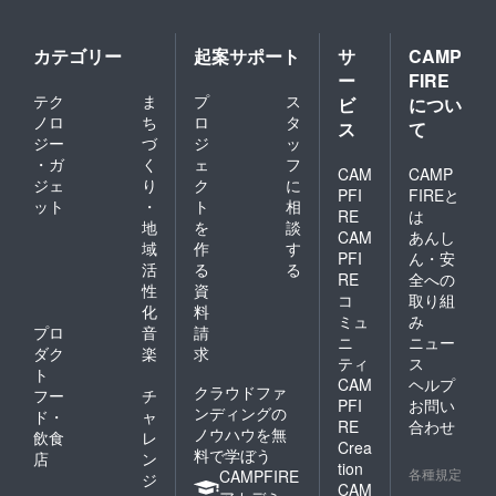
カテゴリー
起案サポート
サ
CAMP
ー
FIRE
テク
ま
プ
ス
ビ
につい
ノロ
ち
ロ
タ
ス
て
ジー
づ
ジ
ッ
・ガ
く
ェ
フ
CAM
CAMP
ジェ
り
ク
に
PFI
FIREと
ット
・
ト
相
RE
は
地
を
談
CAM
あんし
域
作
す
PFI
ん・安
活
る
る
RE
全への
性
資
コ
取り組
化
料
ミュ
み
プロ
音
請
ニ
ニュー
ダク
楽
求
ティ
ス
ト
CAM
ヘルプ
クラウドファ
フー
チ
PFI
お問い
ンディングの
ド・
ャ
RE
合わせ
ノウハウを無
飲食
レ
Crea
料で学ぼう
店
ン
tion
各種規定
CAMPFIRE
ジ
CAM