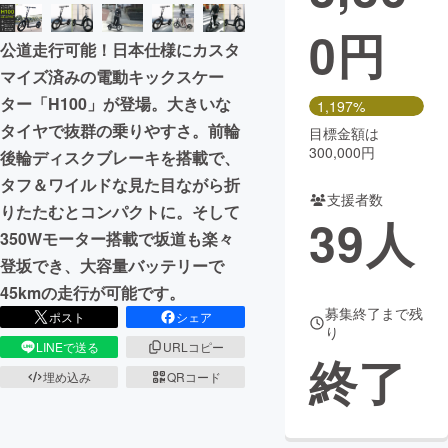
0
円
まちづくり・地域活性化
公道走行可能！日本仕様にカスタ
マイズ済みの電動キックスケー
CAMPFIRE for Social Good
CAMPFIRE Creation
ター「H100」が登場。大きいな
1,197%
CAMPFIREふるさと納税
machi-ya
コミュニティ
タイヤで抜群の乗りやすさ。前輪
目標金額は
300,000円
後輪ディスクブレーキを搭載で、
タフ＆ワイルドな見た目ながら折
支援者数
りたたむとコンパクトに。そして
39
人
350Wモーター搭載で坂道も楽々
登坂でき、大容量バッテリーで
45kmの走行が可能です。
募集終了まで残
ポスト
シェア
り
LINEで送る
URLコピー
終了
埋め込み
QRコード