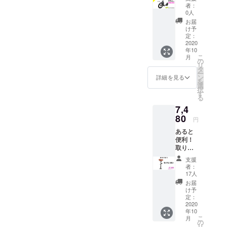
00から
者：
34％OF
0人
F
お届
￥98,80
け予
0 完成
定：
した本
2020
年10
体×1 充
こ
月
電
の
リ
器
タ
ー
×1 送料/
ン
詳細を見る
を
税込み
選
択
す
る
7,4
80
円
あると
便利！
取り外
し可能
支援
後付け
者：
サドル *
17人
まとめ
お届
支援機
け予
能をお
定：
使いく
2020
年10
ださ
こ
月
い。 送
の
リ