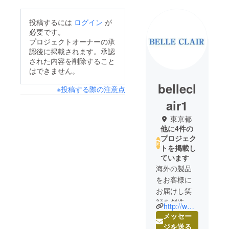
投稿するには
ログイン
が
必要です。
プロジェクトオーナーの承
認後に掲載されます。承認
された内容を削除すること
はできません。
bellecl
※投稿する際の注意点
air1
東京都
他に4件の
プロジェク
トを掲載し
ています
海外の製品
をお客様に
お届けし笑
顔を創造す
http://www.belleclair.co.jp/
るのが私た
メッセー
ちの会社の
ジを送る