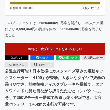
目標金額
300,000
円
支援者数
39
人
このプロジェクトは、
2020/08/02
に募集を開始し、
39
人の支援
により
3,593,360
円の資金を集め、
2020/08/30
に募集を終了し
ました
もう一度プロジェクトをやってほしい
ポスト
シェア
LINEで送る
URLコピー
埋め込み
QRコード
公道走行可能！日本仕様にカスタマイズ済みの電動キッ
クスケーター「H100」が登場。大きいなタイヤで抜群の
乗りやすさ。前輪後輪ディスクブレーキを搭載で、タフ
＆ワイルドな見た目ながら折りたたむとコンパクトに。
そして350Wモーター搭載で坂道も楽々登坂でき、大容
量バッテリーで45kmの走行が可能です。