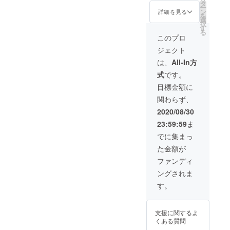
料/税込
タ
ー
み
ン
詳細を見る
を
選
択
す
る
このプロ
ジェクト
は、
All-In方
式
です。
目標金額に
関わらず、
2020/08/30
23:59:59
ま
でに集まっ
た金額が
ファンディ
ングされま
す。
支援に関するよ
くある質問