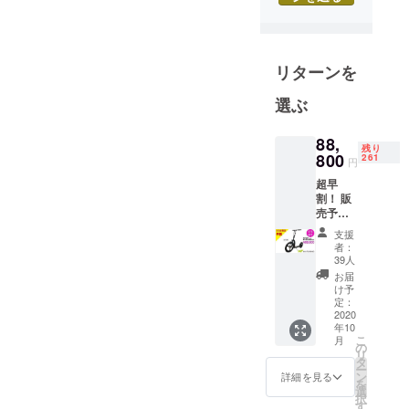
使命です。
常により良
リターンを
い、お客様
にご満足頂
選ぶ
ける商品を
世界中から
88,
残り
探してまい
800
261
円
ります。
超早
割！ 販
売予定
価格
支援
￥1518
者：
00から
39人
41％OF
お届
F
け予
￥88,80
定：
0 完成
2020
年10
した本
こ
月
体×1 充
の
リ
電
タ
ー
器
ン
詳細を見る
を
×1 送
選
択
料/税込
す