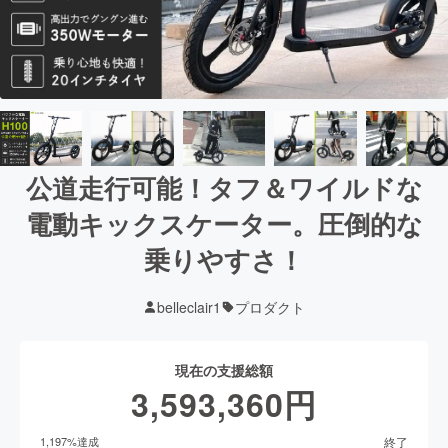
公道走行可能！タフ＆ワイルドな
電動キックスケーター。圧倒的な
乗りやすさ！
belleclair1
プロダクト
現在の支援総額
3,593,360
円
終了
1,197
%達成