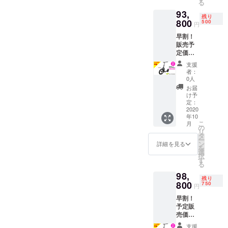
る
み
93,
残り
800
500
円
早割！
販売予
定価格
￥151,8
支援
00から
者：
38％OF
0人
F
お届
￥93,80
け予
0 完成
定：
した本
2020
年10
体×1 充
こ
月
電
の
リ
器
タ
ー
×1 送
ン
詳細を見る
を
料/税込
選
択
み
す
る
98,
残り
800
750
円
早割！
予定販
売価格
￥151,8
支援