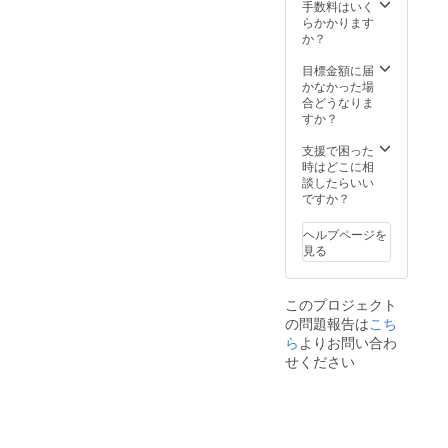
手数料はいく
らかかります
か？
目標金額に届
かなかった場
合どうなりま
すか？
支援で困った
時はどこに相
談したらいい
ですか？
ヘルプページを
見る
このプロジェクト
の問題報告は
こち
ら
よりお問い合わ
せください