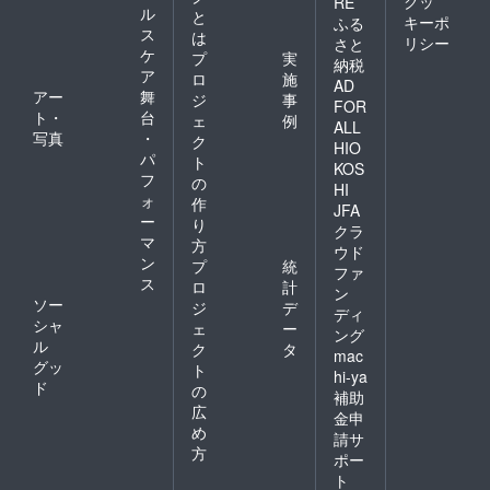
クッ
RE
ル
と
キーポ
ふる
ス
は
リシー
さと
ケ
プ
実
納税
ア
ロ
施
AD
アー
舞
ジ
事
FOR
ト・
台
ェ
例
ALL
写真
・
ク
HIO
パ
ト
KOS
フ
の
HI
ォ
作
JFA
ー
り
クラ
マ
方
ウド
ン
プ
統
ファ
ス
ロ
計
ン
ソー
ジ
デ
ディ
シャ
ェ
ー
ング
ル
ク
タ
mac
グッ
ト
hi-ya
ド
の
補助
広
金申
め
請サ
方
ポー
ト