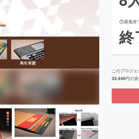
募集終
CAMPFIRE for Social Good
CAMPFIRE Creation
終
CAMPFIREふるさと納税
machi-ya
コミュニティ
このプロジェ
33,440
円の資