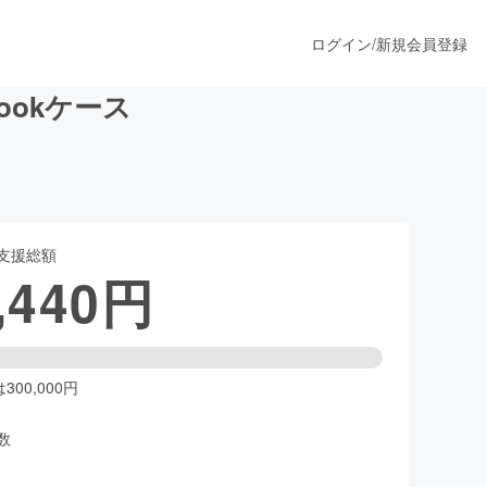
ログイン
/
新規会員登録
Bookケース
うすぐ公開されます
支援総額
プロダクト
,440
円
ファッション
スポーツ
00,000円
数
ア
ソーシャルグッド
人