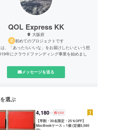
QOL Express KK
大阪府
初めてのプロジェクトです
ちは、「あったらいいな」をお届けしたいという想
019年にクラウドファンディング事業を始めまし
メッセージを送る
に感動と驚きのをお届けするために、日々商品アイ
発と探求をしております。
基づく表記
を選ぶ
エクスプレス合同会社
4,180
円
残り
22
【早割・30名限定・25％OFF】
MacBookケース × 1個 (定価5,580
円)