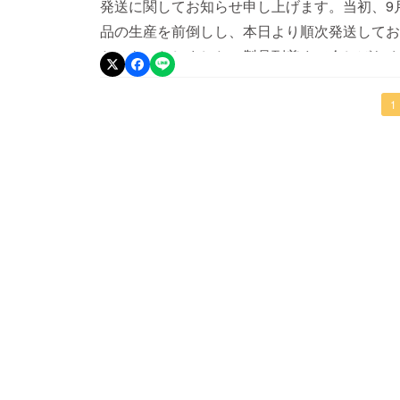
発送に関してお知らせ申し上げます。当初、9
品の生産を前倒しし、本日より順次発送してお
たせをいたしました。製品到着まで今しばらく
同
1