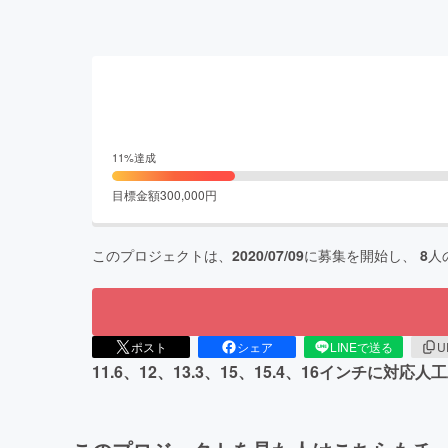
11
%達成
目標金額
300,000
円
このプロジェクトは、
2020/07/09
に募集を開始し、
8
人
ポスト
シェア
LINEで送る
U
11.6、12、13.3、15、15.4、16イン