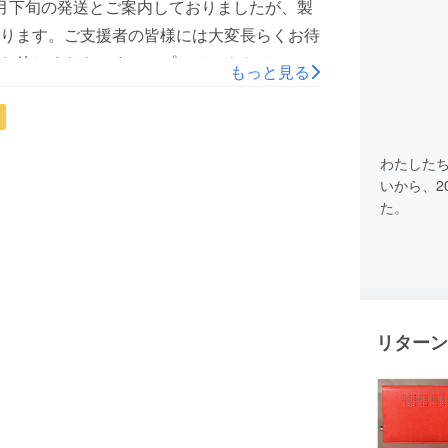
月下旬の発送とご案内しておりましたが、製
ります。ご支援者の皆様には大変長らくお待
お待ちくださいませ。プロジェクトチーム一
もっと見る
わたした
いから、2
た。
多くの人
デアの開
特商法に
リターン
1.QOL
2.畑佐真平