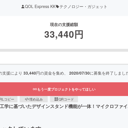
QOL Express KK
テクノロジー・ガジェット
現在の支援総額
33,440
円
の支援により
33,440
円の資金を集め、
2020/07/30
に募集を終了しまし
もう一度プロジェクトをやってほしい
RLコピー
埋め込み
QRコード
チに対応人工工学に基づいたデザインスタンド機能が一体！マイクロフ