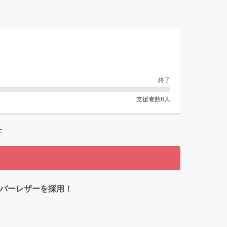
終了
支援者数
8
人
た
ァイバーレザーを採用！