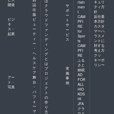
は
キュリ
rtain
開発
誌
ク
サ
ティ方
men
出
ラ
ポ
針
t
版
ウ
ー
反社基
CAM
ビジ
ビ
ド
ト
本方針
PFI
ネ
ュ
フ
サ
カスタ
RE
ス・
ー
ァ
ー
マーハ
for
起業
テ
ン
ビ
ラスメ
Spor
ィ
デ
ス
ントに
ts
ー
ィ
対する
CAM
・
ン
考え方
PFI
ヘ
グ
クッ
RE
ル
と
キーポ
ふる
ス
は
リシー
さと
ケ
プ
実
納税
ア
ロ
施
AD
アー
舞
ジ
事
FOR
ト・
台
ェ
例
ALL
写真
・
ク
HIO
パ
ト
KOS
フ
の
HI
ォ
作
JFA
ー
り
クラ
マ
方
ウド