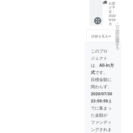
okケー
お届
ス × 1個
け予
(定価
定：
5,580
2020
年09
円)
こ
月
の
リ
タ
ー
ン
詳細を見る
を
選
択
す
る
このプロ
ジェクト
は、
All-In方
式
です。
目標金額に
関わらず、
2020/07/30
23:59:59
ま
でに集まっ
た金額が
ファンディ
ングされま