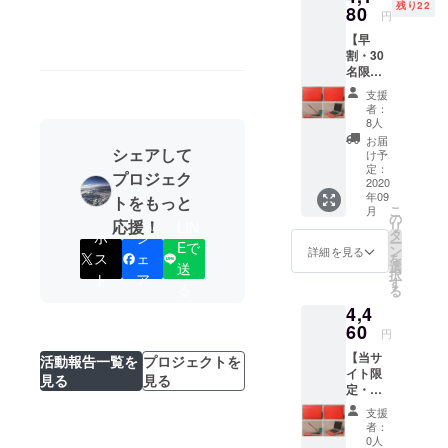
残り22
80
円
多くの人に
【早
感動と驚き
割・30
のをお届け
名限
定・
するため
支援
25％OF
者：
に、日々商
F】
8人
品アイデア
MacBo
お届
okケー
シェアして
け予
の開発と探
ス × 1個
定：
プロジェク
求をしてお
(定価
2020
年09
5,580
トをもっと
ります。
こ
月
円)
の
応援！
LIN
リ
タ
ポ
シ
ー
特商法に基
Eで
ン
詳細を見る
ス
ェ
を
づく表記
選
送
択
ト
ア
す
1.QOLエク
る
る
スプレス合
4,4
60
同会社
円
2.畑佐真平
【当サ
活動報告一覧を
プロジェクトを
イト限
3.hangteng
見る
見る
定・
20％OF
支援
F】
者：
MacBo
0人