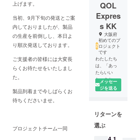
上げます。
QOL
Expres
当初、9月下旬の発送とご案
s KK
内しておりましたが、製品
大阪府
の生産を前倒しし、本日よ
初めてのプ
り順次発送しております。
ロジェクト
です
ご支援者の皆様には大変長
わたしたち
は、「あっ
らくお待たせをいたしまし
たらいい
た。
な」をお届
メッセー
けしたいと
ジを送る
製品到着まで今しばらくお
いう想いか
待ちくださいませ。
ら、2019年
にクラウド
リターンを
ファンディ
ング事業を
選ぶ
始めまし
プロジェクトチーム一同
た。
4,1