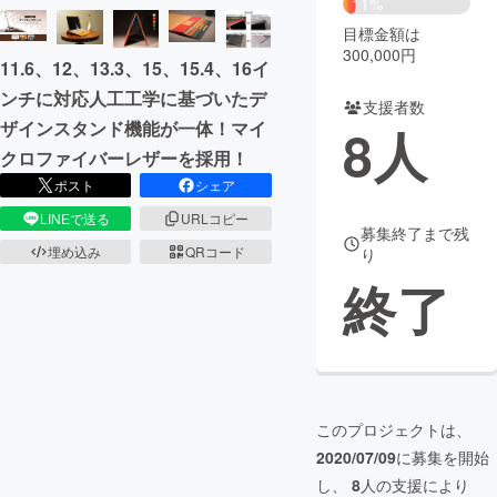
11%
目標金額は
まちづくり・地域活性化
300,000円
11.6、12、13.3、15、15.4、16イ
ンチに対応人工工学に基づいたデ
支援者数
CAMPFIRE for Social Good
CAMPFIRE Creation
ザインスタンド機能が一体！マイ
8
人
CAMPFIREふるさと納税
machi-ya
コミュニティ
クロファイバーレザーを採用！
ポスト
シェア
LINEで送る
URLコピー
募集終了まで残
埋め込み
QRコード
り
終了
このプロジェクトは、
2020/07/09
に募集を開始
し、
8
人の支援により