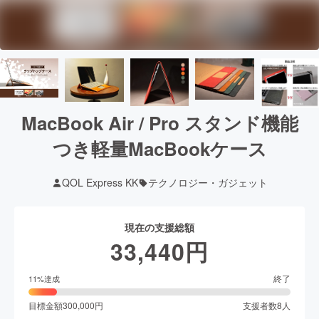
MacBook Air / Pro スタンド機能
つき軽量MacBookケース
QOL Express KK
テクノロジー・ガジェット
現在の支援総額
33,440
円
終了
11
%達成
目標金額
300,000
円
支援者数
8
人