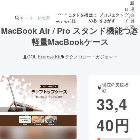
新
ロ
規
グ
会
プロジェクトを掲
はじ
プロジェクト
/
載するには
める
をさがす
イ
員
ン
登
MacBook Air / Pro スタンド機能つき
録
軽量MacBookケース
人気のプロ
注目のリ
注目の新着プロ
募集終了が近いプ
もうすぐ公開
QOL Express KK
テクノロジー・ガジェット
ジェクト
ターン
ジェクト
ロジェクト
されます
アート・写真
音楽
現在の支援総
額
33,4
テクノロジー・ガジェット
ゲーム・サ
40
円
映像・映画
書籍・雑誌
ビジネス・起業
チャレンジ