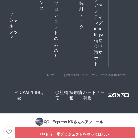
ン
プ
統
ファ
ス
ロ
計
ン
ソー
ジ
デ
ディ
シャ
ェ
ー
ング
ル
ク
タ
mac
グッ
ト
hi-ya
ド
の
補助
広
金申
め
請サ
方
ポー
ト
「QRコード」は株式会社デンソーウェーブの登録商標です。
© CAMPFIRE,
会社概
採用情
パートナー
Inc.
要
報
募集
QOL Express KK
さんへアンコール
もう一度プロジェクトをやってほしい