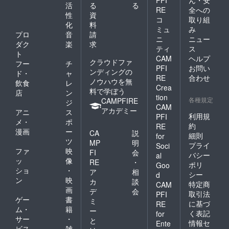
PFI
ん・安
活
る
る
RE
全への
性
資
コ
取り組
化
料
ミュ
み
プロ
音
請
ニ
ニュー
ダク
楽
求
ティ
ス
ト
CAM
ヘルプ
クラウドファ
フー
チ
PFI
お問い
ンディングの
ド・
ャ
RE
合わせ
ノウハウを無
飲食
レ
Crea
料で学ぼう
店
ン
tion
各種規定
CAMPFIRE
ジ
CAM
アカデミー
アニ
ス
利用規
PFI
メ・
ポ
約
RE
漫画
ー
CA
説
細則
for
ツ
MP
明
プライ
Soci
ファ
映
FI
会
バシー
al
ッ
像
RE
・
ポリ
Goo
ショ
・
ア
相
シー
d
ン
映
カ
談
特定商
CAM
画
デ
会
取引法
PFI
ゲー
書
ミ
に基づ
RE
ム・
籍
ー
く表記
for
サー
・
と
情報セ
Ente
ビス
雑