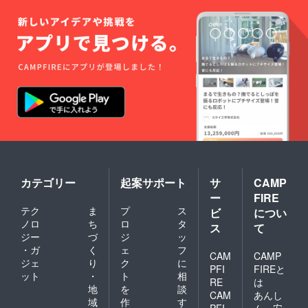
カテゴリー
起案サポート
サ
CAMP
ー
FIRE
テク
ま
プ
ス
ビ
につい
ノロ
ち
ロ
タ
ス
て
ジー
づ
ジ
ッ
・ガ
く
ェ
フ
CAM
CAMP
ジェ
り
ク
に
PFI
FIREと
ット
・
ト
相
RE
は
地
を
談
CAM
あんし
域
作
す