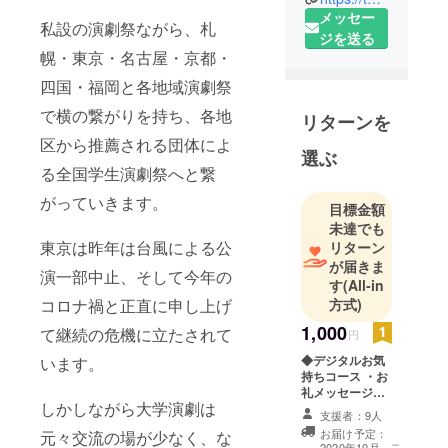
デュース。
メッセー
私設の演劇祭ながら、札
演出・制
ジを送る
幌・東京・名古屋・京都・
作。
中高演劇部
四国・福岡と各地域演劇祭
コーチ。東
で横の繋がりを持ち、各地
リターンを
京学生演劇
区から推薦される団体によ
祭2020事務
選ぶ
局。
る全国学生演劇祭へと繋
青森と熊本
がっていきます。
目標金額
の両親より
未達でも
福島生まれ
東京は昨年は台風による公
リターン
茨城育ち鳥
が届きま
演一部中止、そして今年の
取経由東京
す
(All-in
在住。
コロナ禍と正直に申し上げ
方式)
【監修本】
1,000
て継続の危機に立たされて
円
部活でスキ
◆デジタルお気
います。
ルアップ演
持ちコース ・お
劇上達バイ
礼メッセージ
しかしながら大学演劇は
（メール）
ブル
支援者：9人
お届け予定：
元々交流の場が少なく、な
こ
2020年10月