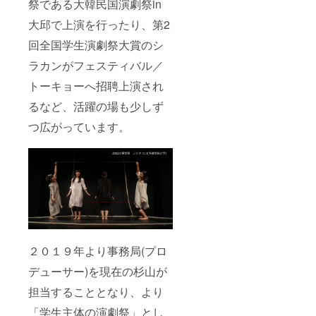
祭である大韓民国演劇祭in
大邱で上演を行ったり、第2
回全国学生演劇祭大賞のシ
ラカンがフェスティバル／
トーキョーへ招聘上演され
るなど、活躍の場も少しず
つ広がっています。
２０１９年より事務局(プロ
デューサー)を現在の杉山が
担当することとなり、より
「学生主体の演劇祭」とし