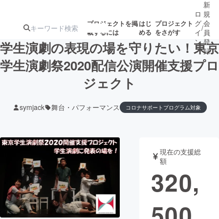
新
ロ
規
グ
会
プロジェクトを掲
はじ
プロジェクト
/
載するには
める
をさがす
イ
員
ン
登
学生演劇の表現の場を守りたい！東京
録
学生演劇祭2020配信公演開催支援プロ
ジェクト
人気のプロ
注目のリ
注目の新着プロ
募集終了が近いプ
もうすぐ公開
ジェクト
ターン
ジェクト
ロジェクト
されます
symjack
舞台・パフォーマンス
コロナサポートプログラム対象
アート・写真
音楽
現在の支援総
テクノロジー・ガジェット
ゲーム・サ
額
320,
映像・映画
書籍・雑誌
500
ビジネス・起業
チャレンジ