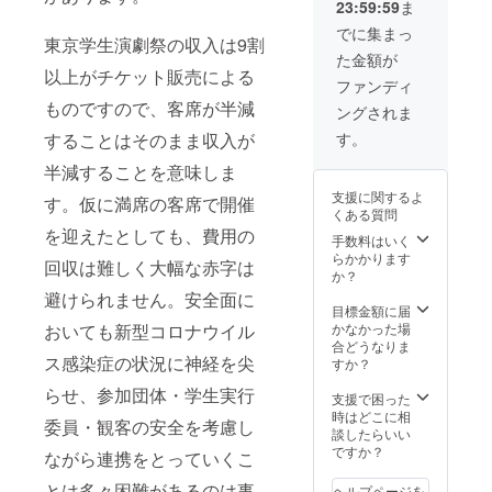
23:59:59
ま
でに集まっ
東京学生演劇祭の収入は9割
た金額が
以上がチケット販売による
ファンディ
ものですので、客席が半減
ングされま
することはそのまま収入が
す。
半減することを意味しま
支援に関するよ
す。仮に満席の客席で開催
くある質問
を迎えたとしても、費用の
手数料はいく
らかかります
回収は難しく大幅な赤字は
か？
避けられません。安全面に
目標金額に届
おいても新型コロナウイル
かなかった場
合どうなりま
ス感染症の状況に神経を尖
すか？
らせ、参加団体・学生実行
支援で困った
時はどこに相
委員・観客の安全を考慮し
談したらいい
ですか？
ながら連携をとっていくこ
とは多々困難があるのは事
ヘルプページを