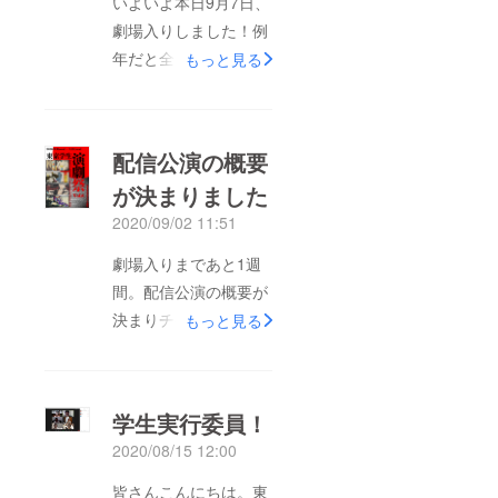
いよいよ本日9月7日、
劇場入りしました！例
年だと全団体集まって
もっと見る
仕込み作業をしますが
今年は感染症対策とし
て大人の統括スタッフ
配信公演の概要
のみでの作業で
が決まりました
す……。ちょっと寂し
2020/09/02 11:51
さはありますが、無事
終わり今(21時)は各団
劇場入りまであと1週
体の照明担当が入れ替
間。配信公演の概要が
わりで来て各々の「明
決まりチケットも販売
もっと見る
かり作り」というのを
開始となりました！演
やっています。それぞ
劇祭サイトhttps://tst-
れの作品もやっと全貌
fes.wixsite.com/tst-fes
学生実行委員！
が見えはじめて来たの
にて1作品1500円。販
で……各団体紹介も始
2020/08/15 12:00
売期間：8/25(火)
めていきます！(やっ
22:00～9/22(火)23:59
皆さんこんにちは。東