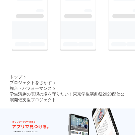
並行して映像作品の脚
になって分かる通り、
本なども精力的に行っ
すべてオンライン！バ
ている。佐藤佐吉賞
ラバラの大学から集
2015 最優秀作品賞
まっているので昨年か
受賞※審査員2名による
らの引き続きの人以
講評会を
外、 まだ誰もオフラ
9/20(日)15:00～（予
インで会ったことがあ
定）YoutubeLIVEにて
りません！関連イベン
無料配信が決まりまし
トも今年はあまり出来
た！例年演劇祭の講評
そうにないので、今年
トップ
>
は参加団体しか聞けま
は各実行委員が参加団
プロジェクトをさがす
>
舞台・パフォーマンス
>
せんので是非事前に作
体の番記者となり稽古
学生演劇の表現の場を守りたい！東京学生演劇祭2020配信公
品ご覧の上で講評会を
場の様子などを取材す
演開催支援プロジェクト
お聞き頂ければと思い
ることとなりました
ます。視聴ＵＲＬはま
（感染症対策として複
たご案内します。
数の団体との接触を避
けるため）。学生達も
8月上旬まで続いたレ