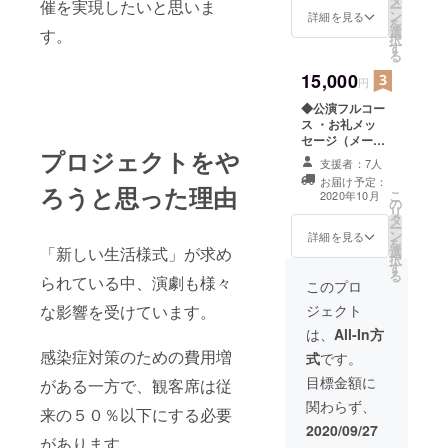
催を実現したいと思いま
ー
ン
詳細を見る
を
選
す。
択
す
る
15,000
円
◆公演フルコー
ス ・お礼メッ
セージ（メー
プロジェクトをや
ル） ・参加全団
支援者：7人
体の上演動画配
お届け予定：
信（後日、配信
ろうと思った理由
こ
2020年10月
の
URL送付。期間
リ
タ
限定） ・参加全
ー
ン
団体の上演台本
詳細を見る
を
「新しい生活様式」が求め
選
(郵送) ・パンフ
択
す
レット(郵送) ・
る
られている中、演劇も様々
学生実行委員取
このプロ
材による演劇祭
な影響を受けています。
ジェクト
オフショット特
別動画配信（上
は、
All-In方
演動画と合わせ
感染症対策のための費用増
式
です。
て配信URL送
付）
目標金額に
がある一方で、観客席は従
関わらず、
来の５０％以下にする必要
2020/09/27
があります。