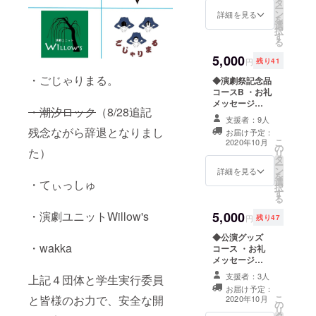
タ
限定） ・希望の
ー
Willow's(明治大
ン
1団体の上演台本
詳細を見る
を
学)」
選
（郵送） ※以
択
す
下から希望の1団
る
体を備考欄にお
5,000
書き下さい。
円
残り41
「ごじゃり
・ごじゃりまる。
◆演劇祭記念品
まる。(慶應義塾
コースB ・お礼
大学)」「てぃっ
メッセージ
しゅ(桜美林大
・潮汐ロック
（8/28追記
（メール） ・記
学)」「潮汐ロッ
支援者：9人
念Tシャツ（郵
ク(早稲田大
残念ながら辞退となりまし
お届け予定：
送） ※サイズ
学)」「創作ユ
こ
2020年10月
の
（S・M・L）を
ニットwakka(早
た）
リ
タ
備考欄にお書き
稲田大学)」「演
ー
ン
下さい。 デザイ
詳細を見る
劇ユニット
を
選
ンは後日確定し
・てぃっしゅ
Willow's(明治大
択
す
ます（すいませ
学)」
る
ん）。学生実行
・演劇ユニットWillow's
5,000
委員がデザイン
円
残り47
します。
◆公演グッズ
・wakka
コース ・お礼
メッセージ
（メール） ・参
支援者：3人
上記４団体と学生実行委員
加全団体の上演
お届け予定：
台本（郵送）
と皆様のお力で、安全な開
こ
2020年10月
の
リ
タ