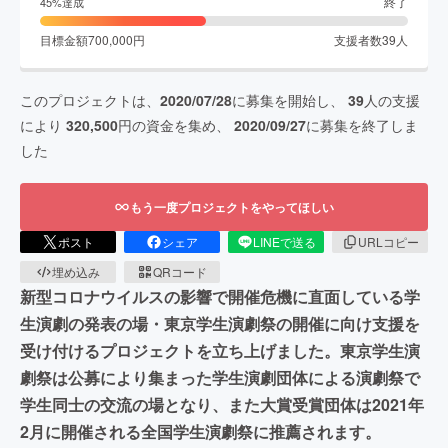
終了
45
%達成
目標金額
700,000
円
支援者数
39
人
このプロジェクトは、
2020/07/28
に募集を開始し、
39
人の支援
により
320,500
円の資金を集め、
2020/09/27
に募集を終了しま
した
もう一度プロジェクトをやってほしい
ポスト
シェア
LINEで送る
URLコピー
埋め込み
QRコード
新型コロナウイルスの影響で開催危機に直面している学
生演劇の発表の場・東京学生演劇祭の開催に向け支援を
受け付けるプロジェクトを立ち上げました。東京学生演
劇祭は公募により集まった学生演劇団体による演劇祭で
学生同士の交流の場となり、また大賞受賞団体は2021年
2月に開催される全国学生演劇祭に推薦されます。