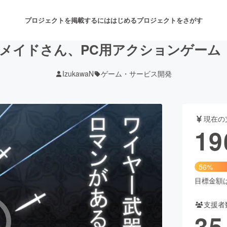
プロジェクトを掲載するには
はじめる
プロジェクトをさがす
イドさん、PC用アクションゲーム「Cat’
IzukawaN
ゲーム・サービス開発
注目のリターン
注目の新着プロジェクト
募集終了が近いプロジェクト
も
現在の
音楽
舞台・パフォーマンス
19
ゲーム・サービス開発
フード・飲食店
56%
書籍・雑誌出版
アニメ・漫画
目標金額は3
支援者
チャレンジ
ビューティー・ヘルスケ
35