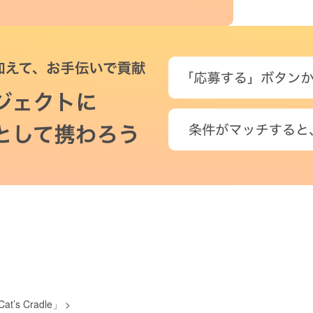
 Cradle」
>