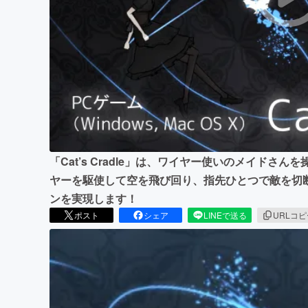
まちづくり・地域活性化
「Cat’s Cradle」は、ワイヤー使いのメイドさ
ヤーを駆使して空を飛び回り、指先ひとつで敵を切
ンを実現します！
ポスト
シェア
LINEで送る
URLコ