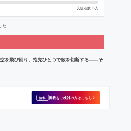
支援者数
35
人
した
使して空を飛び回り、指先ひとつで敵を切断する――そ
掲載をご検討の方はこちら
無料