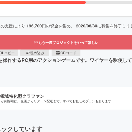
人の支援により
196,700
円の資金を集め、
2020/08/30
に募集を終了しま
もう一度プロジェクトをやってほしい
RLコピー
埋め込み
QRコード
イドさんを操作するPC用のアクションゲームです。ワイヤーを駆
領域特化型クラファン
から実施可能。 企画からリターン配送まで、すべてお任せのプランもあります！
ェックしています