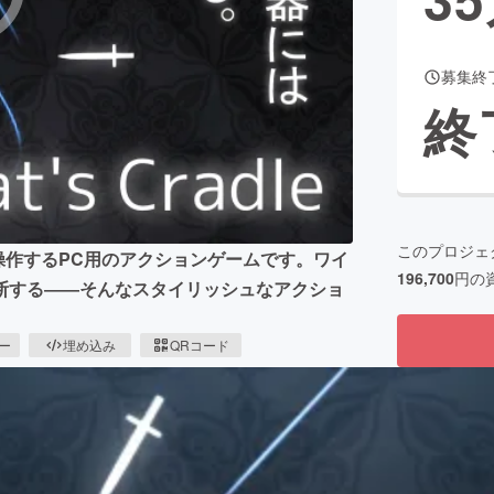
募集終
CAMPFIRE for Social Good
CAMPFIRE Creation
終
CAMPFIREふるさと納税
machi-ya
コミュニティ
このプロジェ
んを操作するPC用のアクションゲームです。ワイ
196,700
円の
断する――そんなスタイリッシュなアクショ
ピー
埋め込み
QRコード