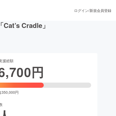
ログイン
/
新規会員登録
s Cradle」
うすぐ公開されます
支援総額
プロダクト
6,700
円
ファッション
スポーツ
50,000円
数
ア
ソーシャルグッド
人