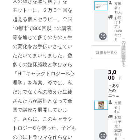
来の輝きを取り戻す」を
レー
支援
たらもっと
ター
者：
モットーに、２万５千回を
「Heart
楽に生きら
15人
in
お届
超える個人セラピー、全国
れるのか
Touch
け予
それが知り
」のエ
定：
10都市で800回以上の講演
ンド
2020
たくて、私
年11
ロール
等を通じて多くの方の人生
は
こ
月
にお名
の
リ
の変化をお手伝いさせてい
通っていた
前を掲
タ
ー
載 （ご
ン
詳細を見る
小学校の図
ただいてまいりました。数
を
支援時
選
書館の本を
択
には備
す
多くの臨床経験と学びから
る
考欄に
全部読みま
3,0
ご希望
「HITキャラクトロジー®︎心
した。
のお名
00
円
それだけで
前をご
理学」を考案、今では、私
・あな
記入く
は足りず、
たの
だけでなく私の教えた生徒
ださ
毎月もらっ
エッセ
い。）
さんたちが講師となって全
ンスを
ていたお小
・心か
支援
引き出
らのお
者：
遣いをすべ
国で講座を展開していま
すキャ
礼の
6人
て本につぎ
ラクト
メール
お届
す。さらに、このキャラク
ロジー
・活動
込み、
け予
シール
報告
定：
トロジー®︎を使った、子ども
子どもが買
（非売
2020
メール
年11
うことので
品） ・
の心にトラウマを作らない
こ
月