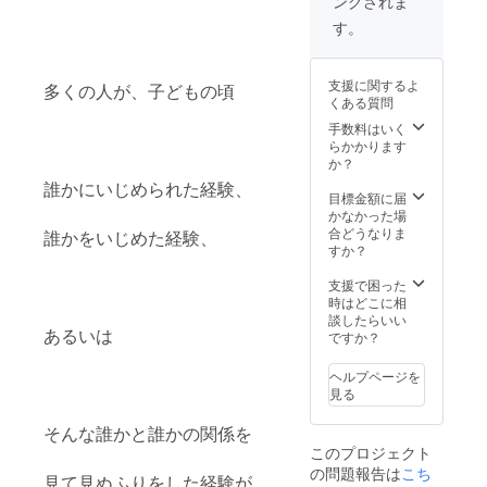
ングされま
のお礼
支援時
はメー
私はただひ
のメー
には備
ルにて
す。
たすら自分
ル ・活
考欄に
対応さ
動報告
ご希望
せてい
を癒すこと
メール
のお名
ただき
にコミット
支援に関するよ
多くの人が、子どもの頃
前をご
ま
くある質問
し続け、
記入く
す。）
ださ
・いじ
気がつけば
手数料はいく
い。）
め防止
らかかります
個人セラ
・あな
シミュ
か？
ピーは延べ2
たの
レー
誰かにいじめられた経験、
エッセ
ター
目標金額に届
万回以上、
ンスを
「Heart
かなかった場
講座やワー
引き出
in
合どうなりま
誰かをいじめた経験、
すキャ
Touch
クショップ
すか？
ラクト
」のエ
での登壇は
ロジー
ンド
支援で困った
500回以上を
シール
ロール
時はどこに相
（非売
にお名
数える
談したらいい
あるいは
品） ・
前を掲
ですか？
プロフェッ
心から
載 （ご
ショナル
のお礼
支援時
ヘルプページを
のメー
には備
ヒーラーと
見る
ル ・活
考欄に
しての自分
動報告
ご希望
そんな誰かと誰かの関係を
メール
のお名
の位置を確
このプロジェクト
前をご
立していま
の問題報告は
こち
記入く
見て見ぬふりをした経験が