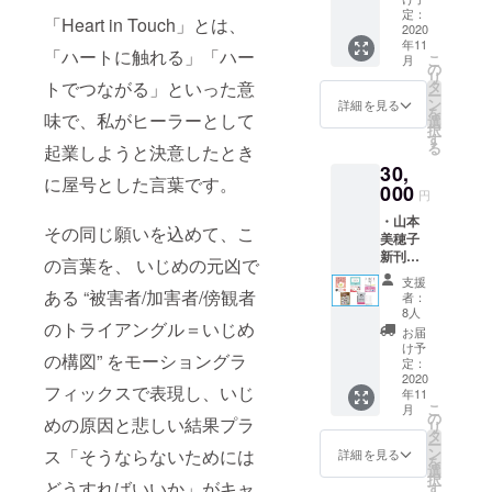
いの？
ミュ
定：
ラクト
「Heart in Touch」とは、
～人間
2020
レー
ロジー
年11
関係が
ター
シール
「ハートに触れる」「ハー
こ
月
やがて私は
ラクに
「Heart
の
（非売
リ
なる“正
in
トでつながる」といった意
子どもの頃
タ
品） ・
ー
しい境
Touch
ン
心から
詳細を見る
の想いを胸
を
味で、私がヒーラーとして
界線(バ
」のエ
選
のお礼
択
に秘めたま
ウンダ
ンド
す
のメー
る
起業しようと決意したとき
リー)”
ロール
ル ・活
ま大人にな
30,
の引き
にお名
動報告
に屋号とした言葉です。
り社会に出
方』 ・
000
前を掲
メール
円
人生を
ましたが、
載 （ご
・山本
幸福で
支援時
その同じ願いを込めて、こ
心の内側の
美穂子
満たす
には備
その飢える
新刊
100リス
考欄に
の言葉を、 いじめの元凶で
『どう
トノー
ご希望
ような想い
支援
して言
ト（非
ある “被害者/加害者/傍観者
のお名
者：
は変わるこ
いたい
売品）
前をご
8人
のトライアングル＝いじめ
ことが
とがなく、
・いじ
記入く
お届
言えな
め防止
ださ
け予
乾きが酷く
の構図” をモーショングラ
いの？
シミュ
定：
い。）
なることは
～人間
2020
レー
・あな
フィックスで表現し、いじ
年11
関係が
ター
あれ癒える
たの
こ
月
ラクに
「Heart
の
エッセ
めの原因と悲しい結果プラ
ことはあり
リ
なる“正
in
タ
ンスを
ー
ませんでし
しい境
Touch
ン
ス「そうならないためには
引き出
詳細を見る
を
界線(バ
」のエ
選
すキャ
た。
択
ウンダ
どうすればいいか」がキャ
ンド
す
ラクト