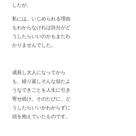
学を基本に
したが、
おいた
感情の取り
私には、いじめられる理由
扱いメソッ
もわからなければ自分がど
ド、心の誤
うしたらいいのかもまたわ
解を紐解く
スキル、自
かりませんでした。
分軸を取り
戻すための
スキル、
脳の誤解を
成長し大人になってから
外すヒーリ
も、繰り返しそんな似たよ
ングスキル
うなできごとを人生に引き
など
誰でも習得
寄せ続け、そのたびに、ど
でき、真に
うしたらいいかわからずに
自分を癒
頭を抱えていたものです。
し、結果と
して人生を
変えてゆけ