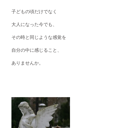
抱える協会
組織となっ
子どもの頃だけでなく
ています。
また、日本
大人になった今でも、
の統合医療
の先駆けで
その時と同じような感覚を
ある名古屋
の希望クリ
自分の中に感じること、
ニックにお
いて
ありませんか。
がん・鬱・
PTSD（トラ
ウマ）を専
門に扱うセ
ラピストと
して長年勤
務し、
医療とヒー
リングのコ
ラボレー