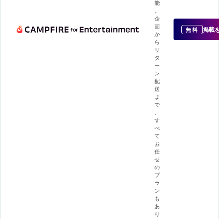
能
。
企
画
掲載
無料
か
ら
リ
タ
ー
ン
配
送
ま
で
、
す
べ
て
お
任
せ
の
プ
ラ
ン
も
あ
り