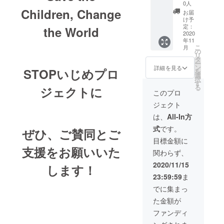
Touch
演しに
いたい
0人
ntouch.net/
」のエ
うかが
ことが
Children, Change
お届
ンド
いま
言えな
け予
ロール
す！権
いの？
定：
the World
にお名
（詳細
～人間
2020
年11
自分を癒し
前を掲
につき
関係が
こ
月
載 （ご
まして
ラクに
の
ていく道の
リ
支援時
はメー
なる“正
タ
途上ではさ
ー
には備
ルにて
しい境
ン
詳細を見る
STOPいじめプロ
を
考欄に
対応さ
界線(バ
まざまなで
選
択
ご希望
せてい
ウンダ
す
きごとに行
る
ジェクトに
のお名
ただき
リー)”
このプロ
き当たりま
前をご
ま
の引き
ジェクト
記入く
す。）
方』100
す。
ださ
・いじ
冊 ・山
は、
All-In方
子宮の病
い。）
め防止
本美穂
式
です。
気、２度の
・あな
シミュ
子が全
ぜひ、ご賛同とご
たの
レー
国どこ
離婚、度重
目標金額に
エッセ
ター
でもあ
支援をお願いいた
なる引越
関わらず、
ンスを
「Heart
なたの
引き出
in
街に講
し……
2020/11/15
します！
すキャ
Touch
演しに
それらに出
23:59:59
ま
ラクト
」のエ
うかが
会うたび打
ロジー
ンド
いま
でに集まっ
シール
ロール
す！権
ちのめされ
た金額が
（非売
にお名
（詳細
そうになり
品） ・
前を掲
につき
ファンディ
ながらも
心から
載 （ご
まして