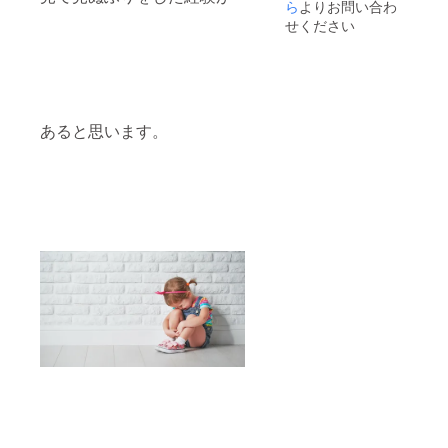
した。
ださ
ら
よりお問い合わ
い。）
プライベー
せください
・あな
トでも、3度
たの
目にしてソ
エッセ
ンスを
ウルメイト
引き出
と思える男
すキャ
あると思います。
ラクト
性と結婚、
ロジー
長年の夢
シール
だった海辺
（非売
品） ・
のヒーリン
心から
グセンター
のお礼
を建設し
のメー
ル ・活
また、個人
動報告
事業主とし
メール
て始めた
ヒーリング
の仕事は
いまや６名
のスタッフ
と100人を超
える講師を