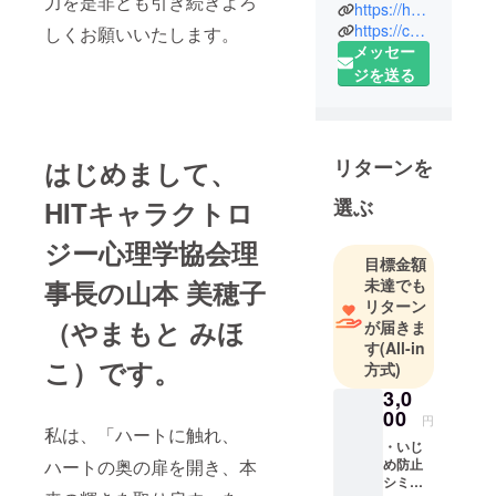
力を是非とも引き続きよろ
まくいって
https://heartintouch.net/
いないこと
https://characterogy.com/
しくお願いいたします。
はありませ
メッセー
んか？
ジを送る
「どうして
リターンを
はじめまして、
人生ってこ
んなに苦し
選ぶ
HITキャラクトロ
いんだろ
ジー心理学協会理
う」
目標金額
私がそう感
事長の山本 美穂子
未達でも
じたのは、
リターン
９歳のとき
（やまもと みほ
が届きま
でした。
す
(All-in
こ）です。
方式)
3,0
どうしたら
00
円
私は、「ハートに触れ、
人生がうま
・いじ
くいくの
ハートの奥の扉を開き、本
め防止
シミュ
か、どうし