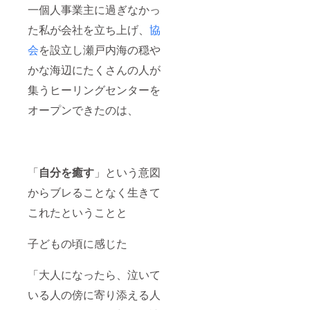
自由になり
一個人事業主に過ぎなかっ
たい
た私が会社を立ち上げ、
協
心の赴くま
会
を設立し瀬戸内海の穏や
まに生きて
みたい
かな海辺にたくさんの人が
そんな思い
集うヒーリングセンターを
をお持ちの
オープンできたのは、
方
そして
どうして人
「
自分を癒す
」という意図
生がこんな
に苦しいの
からブレることなく生きて
か、
これたということと
どうしたら
人生がうま
子どもの頃に感じた
くいくの
か、
「大人になったら、泣いて
どうしたら
いる人の傍に寄り添える人
幸せになれ