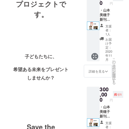
の生活の糧
記入く
冊 ・山
プロジェクトで
記入く
0
円
ださ
本美穂
ださ
となるヒー
い。）
子が全
・山本
い。）
す。
リングとカ
・あな
国どこ
美穂子
・あな
たの
でもあ
新刊
ウンセリン
たの
エッセ
なたの
『どう
エッセ
グ、そして
支援
ンスを
街に講
して言
ンスを
者：
何よりも
引き出
演しに
いたい
引き出
1人
すキャ
うかが
ことが
すキャ
ヒーラー
お届
ラクト
いま
言えな
ラクト
け予
シップを身
ロジー
す！権
いの？
ロジー
定：
につけて卒
シール
（詳細
～人間
2020
シール
子どもたちに、
年11
（非売
につき
関係が
（非売
業し
こ
月
品） ・
まして
ラクに
品） ・
の
日本で心理
リ
心から
はメー
なる“正
心から
タ
希望ある未来をプレゼント
ー
のお礼
ルにて
しい境
カウンセ
のお礼
ン
詳細を見る
を
のメー
対応さ
界線(バ
のメー
選
ラー/エナ
しませんか？
択
ル ・活
せてい
ウンダ
ル ・活
す
る
ジェス
動報告
ただき
リー)”
動報告
300
メール
ま
の引き
メール
ティック
す。）
方』50
,00
残り1
ヒーラーと
・いじ
冊 ・山
0
円
して開業し
め防止
本美穂
シミュ
子が全
・山本
ました。
レー
国どこ
美穂子
Heart in
ター
でもあ
新刊
「Heart
なたの
『どう
Touch：
支援
Save the
in
街に講
して言
者：
https://hearti