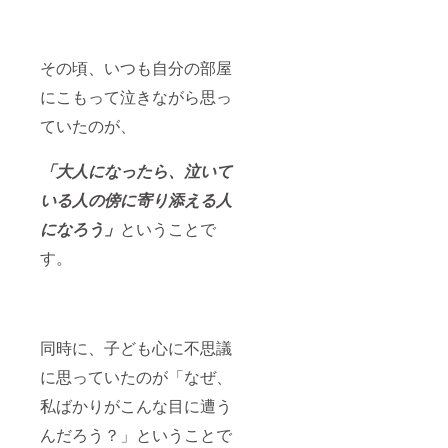
学が
多くの人の
心に響き、
その頃、いつも自分の部屋
習得したい
にこもって泣きながら思っ
というたく
ていたのが、
さんのお声
をいただい
「大人になったら、泣いて
たことから
2015年に思
いる人の傍に寄り添える人
い切って設
になろう」
ということで
立したのが
す。
HITキャラク
トロジー心
理学協会で
す。
同時に、子ども心に不思議
に思っていたのが「なぜ、
現在、私は
私ばかりがこんな目に遭う
キャラクト
んだろう？」ということで
ロジー心理