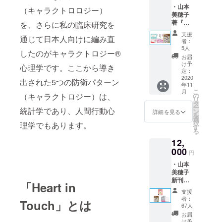
・山本
防止シ
（キャラクトロロジー）
生がこんな
美穂子
ミュ
に苦しいの
著『あ
を、さらに私の臨床研究を
レー
なたの
ター
か、
支援
通じて日本人向けに編み直
人生を
「Heart
者：
どうしたら
劇的に
in
5人
したのがキャラクトロジー®︎
人生がうま
変える
Touch
お届
キャラ
」のエ
け予
くいくの
心理学です。ここから導き
クトロ
ンド
定：
か、
ジー心
2020
ロール
出された5つの防衛パターン
年11
理学入
どうしたら
にお名
こ
月
門』 ・
前を掲
（キャラクトロジー）は、
の
幸せになれ
リ
山本美
載 （ご
タ
ー
るのか
統計学であり、人間行動心
穂子著
支援時
ン
詳細を見る
を
『“あの
には備
私が知りた
選
択
理学でもあります。
人” との
考欄に
す
かったそん
る
境界線
ご希望
な人生の方
12,
の引き
のお名
方 セ
000
前をご
程式を教え
円
ラピス
記入く
てくれてい
・山本
トのた
ださ
美穂子
めのバ
る本は
い。）
新刊
ウンダ
・あな
「Heart in
どこにもあ
『どう
リーの
たの
支援
りませんで
して言
教科
エッセ
者：
Touch」とは
いたい
書』 ・
ンスを
67人
した。
ことが
いじめ
引き出
お届
言えな
防止シ
すキャ
け予