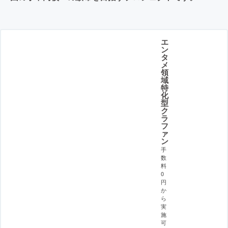
エ
ン
タ
メ
領
域
特
化
型
ク
ラ
フ
ァ
ン
手
数
料
0
円
か
ら
実
施
可