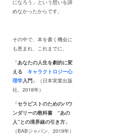
るのか
になろう」という想いを諦
そう考える
めなかったからです。
と涙が出そ
うになる方
その中で、本を書く機会に
も恵まれ、これまでに、
私もずっと
そうでし
『
あなたの人生を劇的に変
た。
あなたの探
える
キャラクトロジー
心
している答
理学
入門
』（日本実業出版
えはきっと
社、2018年）
ここにあり
ます。
『
セラピストのためのバウ
ンダリーの教科書 “あの
人”との境界線の引き方
』
（BABジャパン、2019年）