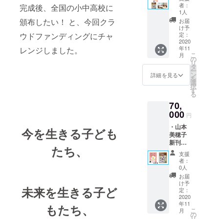
して言
ター
書』 ・
動報告
者：
完成後、全国の小中高校に
かに外に出
いたい
「Heart
人生を
1人
メール
ことが
in
ようとして
幸福で
頒布したい！ と、今回クラ
お届
言えな
Touch
満たす
け予
いるのを感
いの？
ウドファンディングにチャ
」のエ
定：
100リス
じ
～人間
2020
ンド
トノー
年11
レンジしました。
関係が
ロール
ト（非
自分自身が
こ
月
ラクに
にお名
の
売品）
心底恐ろし
リ
なる“正
前を掲
タ
・いじ
ー
しい境
くなったの
載 （ご
ン
め防止
詳細を見る
を
界線(バ
支援時
選
シミュ
です。
択
ウンダ
には備
す
レー
る
リー)”
考欄に
ター
70,
の引き
ご希望
「Heart
方』10
000
のお名
in
円
これではい
冊 ・山
前をご
Touch
・山本
けないと思
本美穂
記入く
今を生きる子ども
」のエ
美穂子
子が全
ださ
ンド
い、海外に
新刊
国どこ
い。）
ロール
たち、
目を向けて
『どう
でもあ
・あな
にお名
支援
して言
なたと
見つけたの
たの
前を掲
者：
いたい
のラン
エッセ
0人
載 （ご
が
ことが
チ会に
ンスを
支援時
お届
NASAで宇宙
言えな
うかが
引き出
け予
には備
未来を生きる子ど
いの？
いま
定：
すキャ
線を研究し
考欄に
～人間
2020
す！権
ラクト
ご希望
ていた科学
年11
関係が
もたち、
（日程
ロジー
のお名
こ
月
ラクに
者、バーバ
調整に
の
シール
前をご
リ