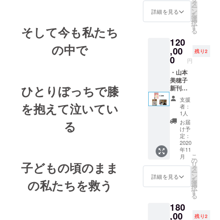
なる“正
つきま
タ
（非売
記入く
ラ・ブレナ
ー
しい境
しては
ン
品） ・
詳細を見る
ださ
を
ン女史が創
界線(バ
メール
選
心から
い。）
択
ウンダ
にて対
設した
す
のお礼
そして今も私たち
・あな
る
リー)”
応させ
のメー
たの
マイアミの
120
の引き
ていた
ル ・活
エッセ
の中で
ヒーリング
方』30
,00
だきま
動報告
ンスを
残り2
冊 ・い
す。）
0
メール
単科大学で
引き出
円
じめ防
・いじ
すキャ
した。
止シ
・山本
め防止
ラクト
ミュ
美穂子
シミュ
ロジー
ひとりぼっちで膝
レー
新刊
レー
シール
ター
『どう
ター
（非売
支援
まだ乳飲み
「Heart
して言
を抱えて泣いてい
「Heart
品） ・
者：
in
いたい
in
子だった息
1人
心から
Touch
ことが
Touch
る
のお礼
お届
子を残し
」のエ
言えな
」のエ
け予
のメー
年に5回、10
ンド
いの？
ンド
定：
ル ・活
ロール
～人間
2020
ロール
日間ほど渡
動報告
年11
にお名
関係が
にお名
メール
米しヒーリ
こ
月
前を掲
ラクに
前を掲
の
子どもの頃のまま
リ
載 （ご
なる“正
ング科学と
載 （ご
タ
ー
支援時
しい境
支援時
ン
詳細を見る
代替療法を
を
の私たちを救う
には備
界線(バ
には備
選
択
学ぶ生活を4
考欄に
ウンダ
考欄に
す
る
ご希望
リー)”
ご希望
年間続け
180
のお名
の引き
のお名
その後の私
前をご
方』30
,00
前をご
残り2