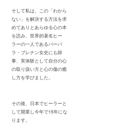
そして私は、この「わから
なんとなく
ない」を解決する方法を求
日々を過ご
めてありとあらゆる心の本
しているけ
を読み、世界的著名ヒー
れど
心の奥底に
ラーの一人であるバーバ
満たされな
ラ・ブレナン女史にも師
い何か、飢
事、実体験として自分の心
えるような
の取り扱い方と心の傷の癒
何かがある
ように感じ
し方を学びました。
られている
方
こんな世界
その後、日本でヒーラーと
に居たくな
して開業し今年で15年にな
い
誰も信頼で
ります。
きない