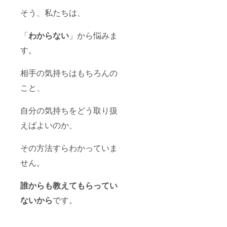
る方法の
そう、私たちは、
研究と開発
を続け、協
「
わからない
」から悩みま
会からリ
リースして
す。
います。
HITキャラク
相手の気持ちはもちろんの
トロジー心
こと、
理学協会：
https://chara
自分の気持ちをどう取り扱
cterogy.com/
えばよいのか、
9歳の私が必
その方法すらわかっていま
死で探し求
めていた答
せん。
えは、私自
身の中に
誰からも教えてもらってい
あったので
ないから
です。
す。