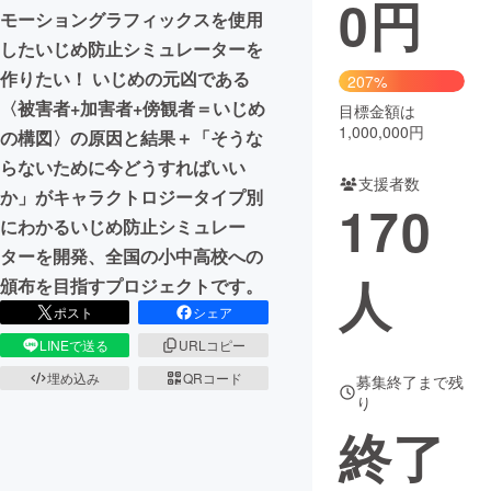
0
円
モーショングラフィックスを使用
まちづくり・地域活性化
したいじめ防止シミュレーターを
作りたい！ いじめの元凶である
207%
〈被害者+加害者+傍観者＝いじめ
CAMPFIRE for Social Good
CAMPFIRE Creation
目標金額は
1,000,000円
の構図〉の原因と結果＋「そうな
CAMPFIREふるさと納税
machi-ya
コミュニティ
らないために今どうすればいい
支援者数
か」がキャラクトロジータイプ別
170
にわかるいじめ防止シミュレー
ターを開発、全国の小中高校への
人
頒布を目指すプロジェクトです。
ポスト
シェア
LINEで送る
URLコピー
埋め込み
QRコード
募集終了まで残
り
終了