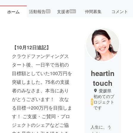
活動報告
支援者
仲間募集
コメント
ホーム
32
99+
【10月12日追記】
クラウドファンディングス
タート後、一日半で当初の
heartin
目標額としていた100万円を
touch
突破しました。75名の支援
者のみなさま、本当にあり
愛媛県
初めてのプ
がとうございます！ 次な
ロジェクト
る目標⇒200万円を目指しま
です
す！ ご支援・ご賛同・プロ
ジェクトのシェアなどご協
人生に、う