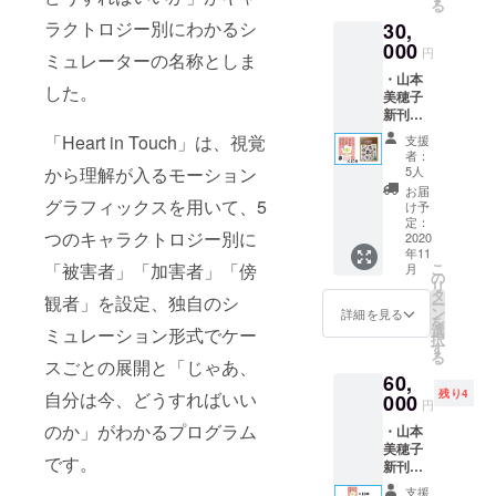
幸せになる
る
リー)”
ロール
ロジー
ラクトロジー別にわかるシ
30,
の引き
方法を求め
にお名
シール
方』 ・
000
前を掲
（非売
ては片っ端
円
ミュレーターの名称としま
山本美
載 （ご
品） ・
からカウン
・山本
穂子著
支援時
心から
した。
美穂子
『あな
には備
セリングを
のお礼
新刊
たの人
考欄に
のメー
受け、
『どう
生を劇
ご希望
ル ・活
「Heart in Touch」は、視覚
支援
して言
良いと言わ
的に変
のお名
動報告
者：
いたい
える
から理解が入るモーション
前をご
5人
メール
れる癒しの
ことが
キャラ
記入く
お届
スキルを学
言えな
グラフィックスを用いて、5
クトロ
ださ
け予
いの？
ジー心
定：
んでもみま
い。）
つのキャラクトロジー別に
～人間
2020
理学入
・あな
したが、
年11
関係が
門』 ・
たの
「被害者」「加害者」「傍
こ
月
どれも私の
ラクに
山本美
の
エッセ
リ
なる“正
穂子著
タ
ンスを
心に響くこ
観者」を設定、独自のシ
ー
しい境
『“あの
ン
引き出
詳細を見る
とはなく、
を
界線(バ
人” との
選
すキャ
ミュレーション形式でケー
択
ウンダ
結婚し子ど
境界線
す
ラクト
る
リー)”
スごとの展開と「じゃあ、
の引き
ロジー
もを産んだ
60,
の引き
方 セ
シール
頃、私は
残り4
自分は今、どうすればいい
方』10
000
ラピス
（非売
円
冊 ・い
トのた
自分の中の
品） ・
のか」がわかるプログラム
・山本
じめ防
めのバ
心から
闇が深さを
美穂子
止シ
ウンダ
のお礼
です。
新刊
増し
ミュ
リーの
のメー
『どう
レー
教科
ル ・活
色濃く鮮や
支援