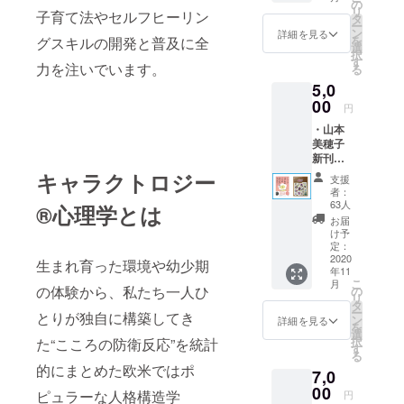
心から
の
きるありと
リ
子育て法やセルフヒーリン
のお礼
タ
あらゆる本
ー
のメー
ン
詳細を見る
を
グスキルの開発と普及に全
ル ・活
を手に取り
選
択
動報告
す
ました。
力を注いでいます。
る
メール
5,0
00
円
私が読んだ
・山本
美穂子
膨大な数の
新刊
本は、私に
『どう
キャラクトロジー
支援
世界にはた
して言
者：
いたい
くさんの人
63人
®︎心理学とは
ことが
お届
がいて
言えな
け予
人の数だけ
いの？
定：
～人間
2020
生まれ育った環境や幼少期
人生がある
年11
関係が
ということ
こ
月
ラクに
の体験から、私たち一人ひ
の
リ
なる“正
を
タ
ー
とりが独自に構築してき
しい境
ン
詳細を見る
教えてくれ
を
界線(バ
選
択
た“こころの防衛反応”を統計
ました。
ウンダ
す
る
リー)”
的にまとめた欧米ではポ
7,0
の引き
でも、
方』 ・
00
ピュラーな人格構造学
円
どうして人
いじめ