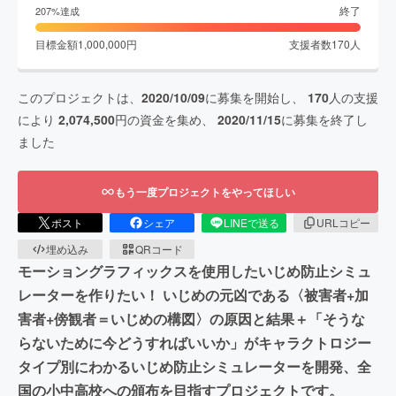
終了
207
%達成
目標金額
1,000,000
円
支援者数
170
人
このプロジェクトは、
2020/10/09
に募集を開始し、
170
人の支援
により
2,074,500
円の資金を集め、
2020/11/15
に募集を終了し
ました
もう一度プロジェクトをやってほしい
ポスト
シェア
LINEで送る
URLコピー
埋め込み
QRコード
モーショングラフィックスを使用したいじめ防止シミュ
レーターを作りたい！ いじめの元凶である〈被害者+加
害者+傍観者＝いじめの構図〉の原因と結果＋「そうな
らないために今どうすればいいか」がキャラクトロジー
タイプ別にわかるいじめ防止シミュレーターを開発、全
国の小中高校への頒布を目指すプロジェクトです。