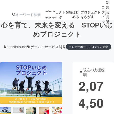
新
ロ
規
グ
会
プロジェクトを掲
はじ
プロジェクト
/
載するには
める
をさがす
イ
員
ン
登
心を育て、未来を変える STOPいじ
録
めプロジェクト
人気のプロ
注目のリ
注目の新着プロ
募集終了が近いプ
もうすぐ公開
heartintouch
ゲーム・サービス開発
コロナサポートプログラム対象
ジェクト
ターン
ジェクト
ロジェクト
されます
アート・写真
音楽
現在の支援総
額
2,07
テクノロジー・ガジェット
ゲーム・サ
映像・映画
書籍・雑誌
4,50
ビジネス・起業
チャレンジ