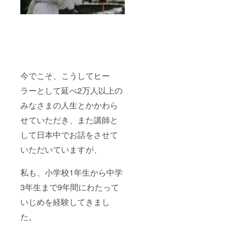
ションを日
本で初めて
実現しまし
た。
業界でもお
今でこそ、こうしてヒー
そらく群を
ラーとして延べ2万人以上の
抜く数の臨
床経験を
みなさまの人生とかかわら
ベースに、
せていただき、また講師と
ヒーリング
して日本中でお話をさせて
大学時代に
いただいていますが、
学んだ人格
構造分析学
を
私も、小学校1年生から中学
独自に日本
3年生まで9年間にわたって
人向けに編
いじめを経験してきまし
み直した
た。
キャラクト
ロジー心理