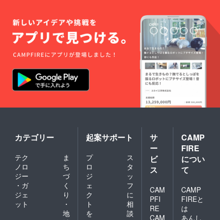
抱える協会
組織となっ
ています。
また、日本
の統合医療
の先駆けで
ある名古屋
の希望クリ
ニックにお
いて
がん・鬱・
PTSD（トラ
カテゴリー
起案サポート
サ
CAMP
ウマ）を専
ー
FIRE
門に扱うセ
テク
ま
プ
ス
ビ
につい
ラピストと
ノロ
ち
ロ
タ
ス
て
して長年勤
ジー
づ
ジ
ッ
務し、
・ガ
く
ェ
フ
CAM
CAMP
医療とヒー
ジェ
り
ク
に
PFI
FIREと
リングのコ
ット
・
ト
相
RE
は
ラボレー
地
を
談
CAM
あんし