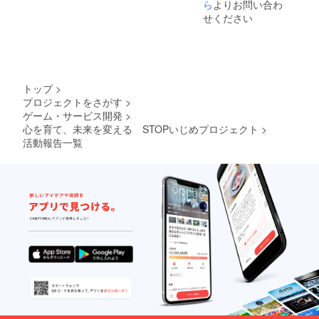
した。
ださ
ら
よりお問い合わ
い。）
プライベー
せください
・あな
トでも、3度
たの
目にしてソ
エッセ
ンスを
ウルメイト
引き出
と思える男
すキャ
トップ
>
ラクト
性と結婚、
プロジェクトをさがす
>
ロジー
長年の夢
ゲーム・サービス開発
>
シール
だった海辺
（非売
心を育て、未来を変える STOPいじめプロジェクト
>
品） ・
のヒーリン
活動報告一覧
心から
グセンター
のお礼
を建設し
のメー
ル ・活
また、個人
動報告
事業主とし
メール
て始めた
ヒーリング
の仕事は
いまや６名
のスタッフ
と100人を超
える講師を