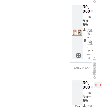
幸せになる
る
リー)”
ロール
ロジー
Touch』はそれを教えてくれ
と、彼女に東京で講座を開
30,
をしていたことがありまし
の引き
方法を求め
にお名
シール
方』 ・
000
前を掲
ます。Heart in Touch という
（非売
催してくれないかとお願い
ては片っ端
円
た。webサイトやそのサイ
山本美
載 （ご
品） ・
からカウン
・山本
名前が生まれたときのこと
穂子著
していて、それに来ない
支援時
心から
トの会員向けコンテンツを
美穂子
『あな
には備
セリングを
のお礼
を今でも私は覚えてる。初
か？ってお誘いを受け、
新刊
たの人
考欄に
制作・管理するところで、
のメー
受け、
『どう
生を劇
ご希望
ル ・活
支援
めてこの名前を聞いたと
キャラクトロジーとは全く
して言
良いと言わ
私はwebページを作った
的に変
のお名
動報告
者：
いたい
える
前をご
5人
き、私は、そんな英語ない
メール
違うお題のワークショップ
れる癒しの
り、メルマガのメイン担当
ことが
キャラ
記入く
お届
スキルを学
言えな
と思うよ、と言ったような
クトロ
に行き…そこで彼女と出会
ださ
け予
をしていました。このメル
いの？
ジー心
定：
んでもみま
い。）
気がする。でも彼女は、私
い、今の私がいます。その
～人間
2020
理学入
・あな
マガが毎週、月・水・金の
したが、
年11
関係が
門』 ・
たの
の感覚ではこういう感じな
ワークショップの中で出て
こ
月
どれも私の
ラクに
配信。メルマガのメニュー
山本美
の
エッセ
リ
なる“正
穂子著
タ
ンスを
の、とか言ってそれを屋号
心に響くこ
きたキャラクトロジーの話
ー
は決まっていたのですが、
しい境
『“あの
ン
引き出
詳細を見る
とはなく、
を
界線(バ
にし、やがて会社名とな
人” との
はよく分からないことの方
選
すキャ
毎回のメルマガの始まりと
択
ウンダ
結婚し子ど
境界線
す
ラクト
る
り、今度は1500万円くらい
が多かったけれど、私に
リー)”
の引き
ロジー
終わりのコメントのネタを
もを産んだ
60,
の引き
方 セ
シール
かけて開発するいじめ防止
とっては「本物だ…」 って
頃、私は
残り4
方』10
000
考え、原稿として書かなく
ラピス
（非売
円
冊 ・い
トのた
自分の中の
品） ・
シミュレーターの名前にな
感じたこともよく覚えてい
てはいけなかったのです。
・山本
じめ防
めのバ
心から
闇が深さを
美穂子
止シ
る。ハート イン タッチハー
ウンダ
ます。諦めなくてよかっ
のお礼
そのときの私は「どこかに
新刊
増し
ミュ
リーの
のメー
トがつながっている感じ。
『どう
た、私。今までも、これか
レー
教科
ル ・活
色濃く鮮や
ネタはいねぇ～がぁ～」み
支援