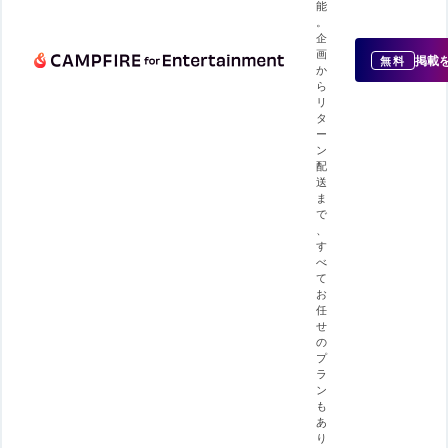
能
。
企
画
掲載
無料
か
ら
リ
タ
ー
ン
配
送
ま
で
、
す
べ
て
お
任
せ
の
プ
ラ
ン
も
あ
り