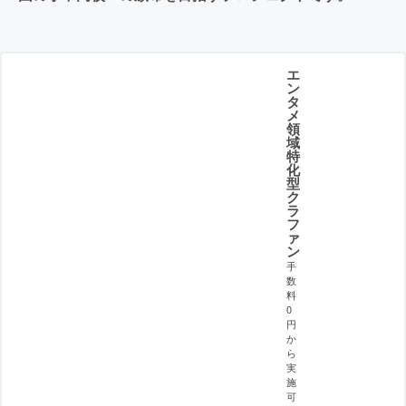
エ
ン
タ
メ
領
域
特
化
型
ク
ラ
フ
ァ
ン
手
数
料
0
円
か
ら
実
施
可