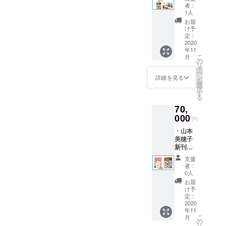
して言
ター
書』 ・
動報告
者：
今ではそのニュアンスをこ
らも、自分を諦めずに、進
かに外に出
いたい
「Heart
たいな、秋田の“なまはげ”ば
人生を
1人
メール
ことが
in
ようとして
幸福で
お届
の言葉の並びから感じるこ
んでいきたいと改めて感じ
りに叫び、あちこちメルマ
言えな
Touch
満たす
け予
いるのを感
いの？
」のエ
定：
とができる。魂からの望
100リス
ています。これを読んでく
ガのネタを探し回っていま
じ
～人間
2020
ンド
トノー
年11
み、本当の願いというのは
関係が
ださっている皆さまも、悩
ロール
ト（非
自分自身が
した(笑)そうするとね、たま
こ
月
ラクに
にお名
の
売品）
不可能を可能にもできるの
心底恐ろし
リ
んでも、迷っても、どうか
なる“正
前を掲
タ
にネタをお裾分けしてくれ
・いじ
ー
しい境
くなったの
載 （ご
ン
め防止
詳細を見る
だなあとそんなことを思い
自分を諦めずに。皆さま
を
る人がいたりして(笑)それ以
界線(バ
支援時
選
シミュ
です。
択
ウンダ
には備
つつ、最後の当番の活動報
す
レー
が、自分にとっての愛や真
る
外にも毎日の通勤電車の中
リー)”
考欄に
ター
告を終わりにしたいと思い
70,
の引き
実、自分にとっての本物に
ご希望
「Heart
で、車内の中吊り広告をく
方』10
000
のお名
in
円
これではい
ます。ご支援・ご賛同くだ
向かって進み続けていかれ
冊 ・山
前をご
まなくチェックして、新製
Touch
・山本
けないと思
本美穂
記入く
」のエ
さったたくさんのみなさ
ることを心から願っていま
美穂子
品が出たとか、化粧品の広
子が全
ださ
ンド
い、海外に
新刊
国どこ
い。）
ま、本当にありがとうござ
ロール
す。スタッフがお送りして
目を向けて
告とか、書籍の新刊とか、
『どう
でもあ
・あな
にお名
支援
して言
いました。来年の夏の完成
なたと
いた活動報告はこれで最後
見つけたの
たの
前を掲
者：
ありとあらゆる新しい情報
いたい
のラン
エッセ
0人
載 （ご
が
をぜひ楽しみにお待ちいた
になります。約１ヶ月の
ことが
チ会に
ンスを
を掴んで、それらを調べて
支援時
お届
NASAで宇宙
言えな
うかが
引き出
け予
には備
だけたら幸いです。
間、たくさんのご支援をい
いの？
記事にしていたなぁと。こ
いま
定：
すキャ
線を研究し
考欄に
～人間
2020
す！権
ラクト
ご希望
ただき、本当にありがとう
ていた科学
れはこれで大変な作業だっ
年11
関係が
（日程
ロジー
のお名
こ
月
ラクに
者、バーバ
調整に
ございました。皆さまの心
の
シール
前をご
たのですが、私はこのとき
リ