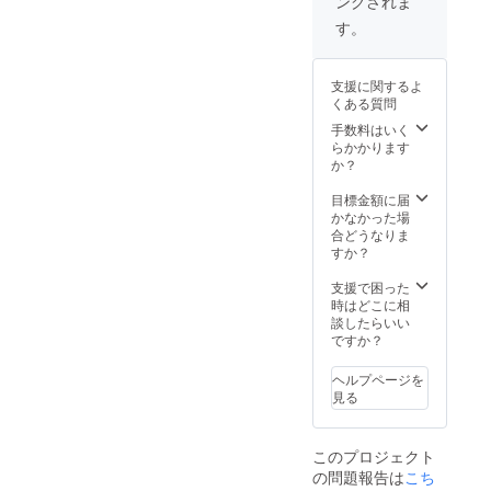
ングされま
のお礼
支援時
はメー
私はただひ
のメー
には備
ルにて
す。
たすら自分
ル ・活
考欄に
対応さ
動報告
ご希望
せてい
を癒すこと
メール
のお名
ただき
にコミット
支援に関するよ
前をご
ま
くある質問
し続け、
記入く
す。）
ださ
・いじ
気がつけば
手数料はいく
い。）
め防止
らかかります
個人セラ
・あな
シミュ
か？
ピーは延べ2
たの
レー
エッセ
ター
目標金額に届
万回以上、
ンスを
「Heart
かなかった場
講座やワー
引き出
in
合どうなりま
すキャ
Touch
クショップ
すか？
ラクト
」のエ
での登壇は
ロジー
ンド
支援で困った
500回以上を
シール
ロール
時はどこに相
（非売
にお名
数える
談したらいい
品） ・
前を掲
ですか？
プロフェッ
心から
載 （ご
ショナル
のお礼
支援時
ヘルプページを
のメー
には備
ヒーラーと
見る
ル ・活
考欄に
しての自分
動報告
ご希望
メール
のお名
の位置を確
このプロジェクト
前をご
立していま
の問題報告は
こち
記入く