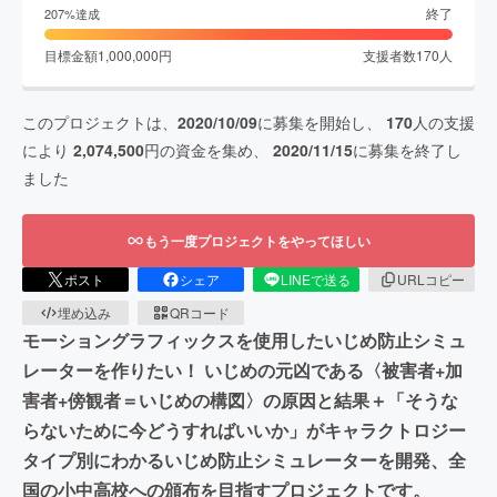
終了
207
%達成
目標金額
1,000,000
円
支援者数
170
人
このプロジェクトは、
2020/10/09
に募集を開始し、
170
人の支援
により
2,074,500
円の資金を集め、
2020/11/15
に募集を終了し
ました
もう一度プロジェクトをやってほしい
ポスト
シェア
LINEで送る
URLコピー
埋め込み
QRコード
モーショングラフィックスを使用したいじめ防止シミュ
レーターを作りたい！ いじめの元凶である〈被害者+加
害者+傍観者＝いじめの構図〉の原因と結果＋「そうな
らないために今どうすればいいか」がキャラクトロジー
タイプ別にわかるいじめ防止シミュレーターを開発、全
国の小中高校への頒布を目指すプロジェクトです。