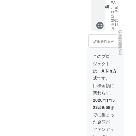
Touch
演しに
いたい
0人
ntouch.net/
」のエ
うかが
ことが
お届
ンド
いま
言えな
け予
ロール
す！権
いの？
定：
にお名
（詳細
～人間
2020
年11
自分を癒し
前を掲
につき
関係が
こ
月
載 （ご
まして
ラクに
の
ていく道の
リ
支援時
はメー
なる“正
タ
途上ではさ
ー
には備
ルにて
しい境
ン
詳細を見る
を
考欄に
対応さ
界線(バ
まざまなで
選
択
ご希望
せてい
ウンダ
す
きごとに行
る
のお名
ただき
リー)”
このプロ
き当たりま
前をご
ま
の引き
ジェクト
記入く
す。）
方』100
す。
ださ
・いじ
冊 ・山
は、
All-In方
子宮の病
い。）
め防止
本美穂
式
です。
気、２度の
・あな
シミュ
子が全
たの
レー
国どこ
離婚、度重
目標金額に
エッセ
ター
でもあ
なる引越
関わらず、
ンスを
「Heart
なたの
引き出
in
街に講
し……
2020/11/15
すキャ
Touch
演しに
それらに出
23:59:59
ま
ラクト
」のエ
うかが
会うたび打
ロジー
ンド
いま
でに集まっ
シール
ロール
す！権
ちのめされ
た金額が
（非売
にお名
（詳細
そうになり
品） ・
前を掲
につき
ファンディ
ながらも
心から
載 （ご
まして