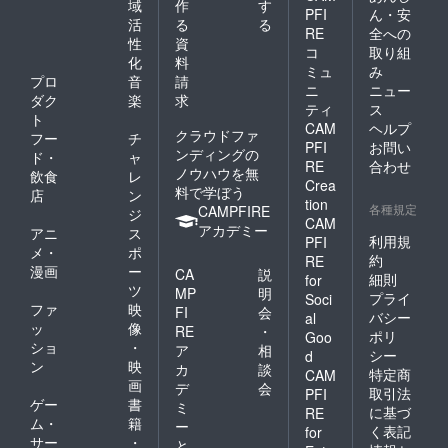
域
作
す
ションを日
PFI
ん・安
活
る
る
本で初めて
RE
全への
性
資
実現しまし
コ
取り組
化
料
ミュ
み
た。
プロ
音
請
ニ
ニュー
ダク
楽
求
ティ
ス
ト
CAM
ヘルプ
クラウドファ
フー
チ
業界でもお
PFI
お問い
ンディングの
ド・
ャ
そらく群を
RE
合わせ
ノウハウを無
飲食
レ
抜く数の臨
Crea
料で学ぼう
店
ン
tion
床経験を
各種規定
CAMPFIRE
ジ
CAM
ベースに、
アカデミー
アニ
ス
利用規
PFI
ヒーリング
メ・
ポ
約
RE
大学時代に
漫画
ー
CA
説
細則
for
ツ
学んだ人格
MP
明
プライ
Soci
ファ
映
FI
会
構造分析学
バシー
al
ッ
像
RE
・
ポリ
を
Goo
ショ
・
ア
相
シー
d
独自に日本
ン
映
カ
談
特定商
CAM
人向けに編
画
デ
会
取引法
PFI
み直した
ゲー
書
ミ
に基づ
RE
ム・
籍
キャラクト
ー
く表記
for
サー
・
と
ロジー心理