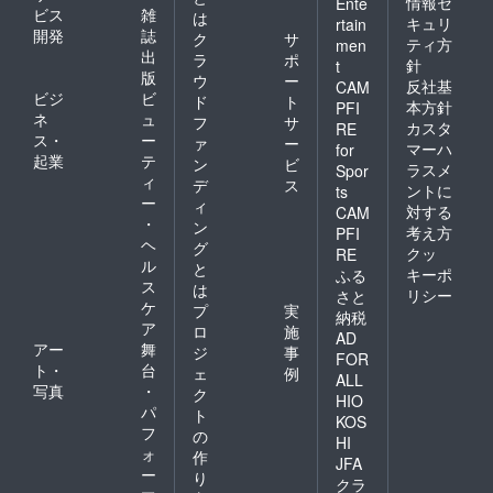
情報セ
Ente
ビス
雑
は
学が
キュリ
rtain
開発
誌
ク
サ
ティ方
men
多くの人の
出
ラ
ポ
針
t
心に響き、
版
ウ
ー
反社基
CAM
習得したい
ビジ
ビ
ド
ト
本方針
PFI
ネ
ュ
というたく
フ
サ
カスタ
RE
ス・
ー
ァ
ー
さんのお声
マーハ
for
起業
テ
ン
ビ
をいただい
ラスメ
Spor
ィ
デ
ス
ントに
ts
たことから
ー
ィ
対する
CAM
2015年に思
・
ン
考え方
PFI
い切って設
ヘ
グ
クッ
RE
立したのが
ル
と
キーポ
ふる
ス
HITキャラク
は
リシー
さと
ケ
プ
実
トロジー心
納税
ア
ロ
施
理学協会で
AD
アー
舞
ジ
事
FOR
す。
ト・
台
ェ
例
ALL
写真
・
ク
HIO
パ
ト
KOS
フ
現在、私は
の
HI
ォ
作
キャラクト
JFA
ー
り
ロジー心理
クラ