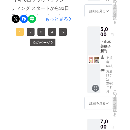
心から
の
きるありと
ちょっと。この1ヶ月も色ん
と出てきては消えていくよ
リ
員から無視されて、その頃
のお礼
リング）の存在を知り、帰
タ
ディング スタートから33日
あらゆる本
ー
のメー
な体験をしてきたと振り返
ン
詳細を見る
うな感覚もありつつそれで
（※小学校2年生。）よく
を
国後、私もBBSHに通いた
ル ・活
を手に取り
選
目・。*・。*・。*・。*・。
択
もっと見る
りながら感じています。そ
動報告
も…なんだかハートがほっ
す
ロッカーの陰に隠れて
ました。
いと思ったけれど色々なこ
る
*・。*・。*・。*事務局 マゾ
メール
の時に『今』にいた感覚
こりとしているそんななか
5,0
ちゅーしてた（※小学校2年
とが合わずに断念していま
キスト担当 ゆりこです。現
1
2
3
4
5
00
は、時が経った今も大切な
円
にいます。わたしにとって
生。）男の子からも無視さ
した。それでも諦めきれ
在のところ、残り５日。支
私が読んだ
・山本
次のページ
体験として私の中に残って
...
はこの１ヶ月あまりの日々
れて、誰も信じまいと決め
ず、自分なりに何かを学べ
美穂子
膨大な数の
持をいただいたのが138人。
います。 『今』は今しかな
新刊
はいろんなことがチャレン
本は、私に
て心を閉ざした記憶。（そ
ないかと、数年ほど瞑想の
『どう
支援総額は 1,821,500円。皆
支援
いことを、今年亡くなった
世界にはた
ジの連続でそれでもこうし
して言
こからどう通常の生活に
者：
勉強をしたり、解剖生理学
さんの応援があるってすご
いたい
くさんの人
63人
母と、先週亡くなった飼っ
て支援してくださった皆さ
ことが
戻ったのか全く覚えていな
を学びたいがためにマッ
お届
がいて
いなと、改めて感じていま
言えな
ていたモルモットに、教え
け予
まと繋がれたことそれがす
い）あとは覚えていない。
サージセラピストの学校に
人の数だけ
いの？
定：
す。金額だけではなくて、
てもらったように思いま
～人間
2020
ごく嬉しいです(*´▽｀*)人と
人生がある
そんなことがあったのかな
通ったり、ちょっと遠回り
年11
関係が
このプロジェクトにこれだ
ということ
す。 『今』吸っている空気
こ
月
繋がるってあったかいんだ
ラクに
の
かったのか、それも覚えて
なことを続けていました。
リ
けの人たちの応援があると
なる“正
を
タ
は二度と同じものはないこ
ー
な。皆さま、繋がってくだ
しい境
いない。「いじめの構図」
色々なことを学んではいた
ン
詳細を見る
教えてくれ
いうこと。カタチになって
を
界線(バ
とを、こんなに意識をした
選
さってありがとうございま
択
ワークでは代表的ないじ
ました。
けれど、今やっていること
ウンダ
す
いなかったものが、応援が
る
のは初めてです。 『今』何
リー)”
す m(__)mでは、アンカー
めっ子キャラになりがちだ
は違うような気がする…と
7,0
の引き
あって、カタチになってい
でも、
を感じてる？『今』何を伝
のゆりこさんへバトンと渡
方』 ・
00
から、実際被害者の側に
感じて、進む方向で迷子に
円
くということ。今回、事務
どうして人
いじめ