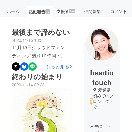
ホーム
支援者
仲間募集
コメント
活動報告
99+
32
最後まで諦めない
2020/11/15 13:33
11月15日クラウドファン
ディング 残り10時間・。
*・。*・。*・。*・。*・。
もっと見る
heartin
*・。*・。*事務局 マゾキス
終わりの始まり
ト担当 ゆりこです。ついに
touch
2020/11/14 22:38
この日がやってきました！
愛媛県
初めてのプ
クラウドファンディング最
ロジェクト
終日……あと10時間！！！
です
現在の支援総額 1,902,500
円 （13：20現在）11/4の
人生に、う
活動報告で事務局 しらたま