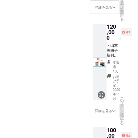
なる“正
つきま
タ
（非売
記入く
ラ・ブレナ
ー
強く、温かい応援のお言葉
しい境
しては
ン
品） ・
詳細を見る
やっていた仕事が本当に楽
ださ
を
ン女史が創
界線(バ
メール
選
心から
い。）
も、本当にありがとうござ
択
ウンダ
しくて、マゾキスト担当な
にて対
設した
す
のお礼
・あな
る
リー)”
応させ
のメー
たの
いました。まだ、もう少し
マイアミの
がら実は仕事はスキゾイド
120
の引き
ていた
ル ・活
エッセ
ヒーリング
方』30
,00
だきま
お時間ありますので(笑)最後
動報告
ンスを
残り2
で、20～30代と異業種をい
冊 ・い
す。）
0
メール
単科大学で
引き出
円
の最後まで、どうぞよろし
じめ防
・いじ
くつも転々と渡り歩いた中
すキャ
した。
止シ
・山本
め防止
ラクト
くお願いいたします。
ミュ
美穂子
では１・２を争うくらいの
シミュ
ロジー
レー
新刊
レー
シール
大好きな仕事＆職場でし
ター
『どう
ター
（非売
支援
まだ乳飲み
「Heart
して言
「Heart
品） ・
者：
た。こうやって何かを発信
in
いたい
in
子だった息
1人
心から
Touch
ことが
Touch
して、それを誰かがキャッ
のお礼
お届
子を残し
」のエ
言えな
」のエ
け予
のメー
年に5回、10
ンド
いの？
チして、何かに気づいた
ンド
定：
ル ・活
ロール
～人間
2020
ロール
日間ほど渡
動報告
り、何かを感じたりするこ
年11
にお名
関係が
にお名
メール
米しヒーリ
こ
月
前を掲
ラクに
前を掲
の
とってすごいことなんだな
リ
載 （ご
なる“正
ング科学と
載 （ご
タ
ー
支援時
しい境
支援時
ン
詳細を見る
と、しみじみ感じていま
代替療法を
を
には備
界線(バ
には備
選
択
学ぶ生活を4
考欄に
ウンダ
す。
考欄に
す
る
ご希望
リー)”
ご希望
年間続け
180
のお名
の引き
のお名
その後の私
前をご
方』30
,00
前をご
残り2