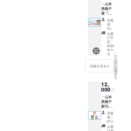
えたい？ 『今』は今しかな
してしらたまはご褒美のア
・山本
防止シ
なったことはあまりないの
なっていたとき…なぜか、
生がこんな
局としてこのプロジェクト
美穂子
ミュ
くて、瞬間瞬間過ぎていく
イスを食べまする～♬
に苦しいの
かもしれない。大人になっ
著『あ
私は『バーバラ・ブレナン
レー
に関わり、貴重な体験をさ
なたの
ので『今』を大切に思う気
ター
か、
支援
た今でも、気がつくと無意
に関連する人に出会わせて
人生を
「Heart
せていただいていることに
者：
どうしたら
持ちが、前よりも大きく
劇的に
in
5人
識に加害者の側に立ってい
ほしい』と宇宙に投げかけ
人生がうま
も心から感謝しています。
変える
Touch
お届
なっています。 もっともっ
キャラ
」のエ
ることに気づくことがあ
け予
ていました。引き寄せの法
くいくの
★ 祝 ★ 本日 11/10発売！ど
クトロ
ンド
定：
と『今』を感じて、それを
か、
る。でも、それをどうした
ジー心
2020
則とかよく知らなかった
ロール
うして言いたいことが言え
年11
理学入
どうしたら
重ねていきたいと思いま
にお名
らいいのかがわからないか
こ
月
し、あのときの私にどうし
門』 ・
前を掲
の
ないの？人間関係がラクに
幸せになれ
リ
す。
山本美
載 （ご
タ
らまあいっか、とこれまで
てこの言葉が出てきたのか
ー
るのか
なる“正しい境界線(バウンダ
穂子著
支援時
ン
詳細を見る
を
『“あの
には備
と同じ選択をするのではな
私が知りた
選
は謎だけど、私はそう願っ
択
リー)"の引き方山本美穂子
人” との
考欄に
す
かったそん
る
くて、①違う選択をしてみ
境界線
ていたのです。それから間
ご希望
(著)プロジェクトのリターン
な人生の方
12,
の引き
のお名
ようかな と思い ②クリ
もなく、BBSHを卒業され
方 セ
000
前をご
にもある書籍「どうして言
程式を教え
円
ラピス
記入く
エイティビティを使って
た方が見つかり個人セッ
てくれてい
・山本
いたいことが言えないの？
トのた
ださ
美穂子
めのバ
る本は
い。）
「じゃあ違う選択ってどん
ションを受けたのですが、
」が本日発売になりました
新刊
ウンダ
・あな
どこにもあ
『どう
なものがあるだろう」って
リーの
私の感覚は「ちょっと違
たの
支援
～！とっても読みやすく
りませんで
して言
教科
エッセ
者：
考え ③それを勇気を出し
う…」という感じ。その方
いたい
書』 ・
ンスを
67人
した。
て、バウンダリーという言
ことが
いじめ
引き出
お届
て実行してみるってわかっ
が悪いとかそういうことで
言えな
葉に馴染みがない方でも気
防止シ
すキャ
け予