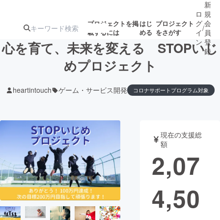
新
ロ
規
グ
会
プロジェクトを掲
はじ
プロジェクト
/
載するには
める
をさがす
イ
員
ン
登
心を育て、未来を変える STOPいじ
録
めプロジェクト
人気のプロ
注目のリ
注目の新着プロ
募集終了が近いプ
もうすぐ公開
heartintouch
ゲーム・サービス開発
コロナサポートプログラム対象
ジェクト
ターン
ジェクト
ロジェクト
されます
アート・写真
音楽
現在の支援総
額
2,07
テクノロジー・ガジェット
ゲーム・サ
映像・映画
書籍・雑誌
4,50
ビジネス・起業
チャレンジ