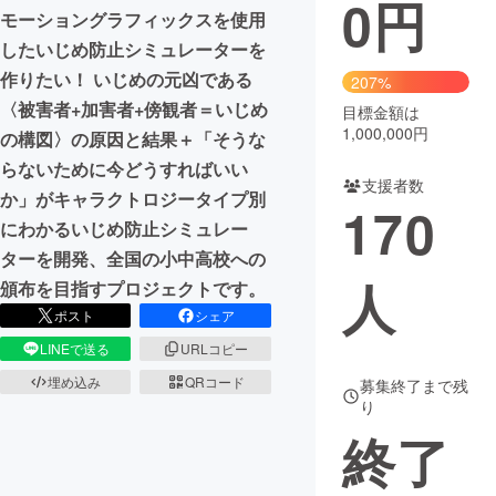
0
円
モーショングラフィックスを使用
まちづくり・地域活性化
したいじめ防止シミュレーターを
作りたい！ いじめの元凶である
207%
〈被害者+加害者+傍観者＝いじめ
CAMPFIRE for Social Good
CAMPFIRE Creation
目標金額は
1,000,000円
の構図〉の原因と結果＋「そうな
CAMPFIREふるさと納税
machi-ya
コミュニティ
らないために今どうすればいい
支援者数
か」がキャラクトロジータイプ別
170
にわかるいじめ防止シミュレー
ターを開発、全国の小中高校への
人
頒布を目指すプロジェクトです。
ポスト
シェア
LINEで送る
URLコピー
埋め込み
QRコード
募集終了まで残
り
終了