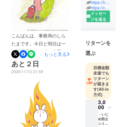
まくいって
https://heartintouch.net/
さんが、漫画スラムダンク
いないこと
https://characterogy.com/
はありませ
メッセー
安西先生の名言「諦めたら
んか？
ジを送る
そこで試合終了だよ」を
シェアしていましたが、本
こんばんは、事務局のしら
当にそうですね。残りの時
「どうして
リターンを
たまです。今日と明日は一
人生ってこ
間を「まだ～ある」と捉え
んなに苦し
粒万倍日です！「一粒蒔い
選ぶ
るのか、「もう～しかな
もっと見る
いんだろ
た籾（もみ）が万倍にも
い」と捉えるのか。諦めた
あと２日
う」
なって実る」 といわれる吉
目標金額
らそこで終わり。最後まで
私がそう感
2020/11/13 21:59
未達でも
日で！！しかも明日はさそ
じたのは、
諦めずにいきたいと思いま
リターン
９歳のとき
り座の新月で！！！蠍座は
が届きま
す！・。*・。*・。*・。
でした。
す
(All-in
自らの使命を果たすため
*・。*・。*・。*・。*『ク
方式)
の、大きな力を与えられて
ラウドファンディング 最後
3,0
どうしたら
00
るのだとか！！！！そし
円
の気づき』この「諦めな
人生がうま
て…いよいよこのクラウド
・いじ
い」ということ。提供する
くいくの
め防止
ファンディングが終わりを
シミュ
キャラクトロジー講座や
か、どうし