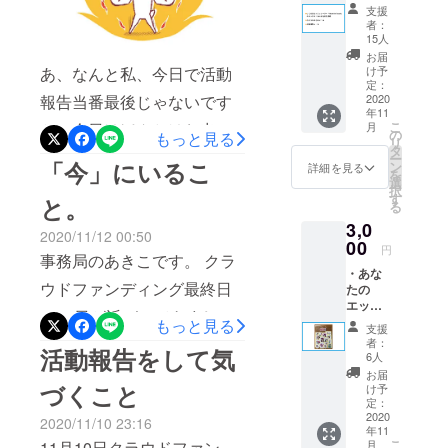
レー
迎える日でもあります。こ
支援
たらもっと
セッションの中で、私もよ
ター
者：
「Heart
楽に生きら
こ最近の私の生活サイクル
15人
くお伝えする言葉です。と
in
お届
れるのか
にしっかりと根付いていた
Touch
け予
あ、なんと私、今日で活動
いうのも、何だかんだ言い
それが知り
」のエ
定：
からか…明日で終わってし
ンド
2020
報告当番最後じゃないです
ながら、私も諦めずにここ
たくて、私
年11
ロール
まうんだなぁとすごくすご
は
こ
月
か。今日はほんとはお出か
まできた、という体験があ
にお名
の
もっと見る
リ
通っていた
前を掲
タ
く不思議な感覚のなかにい
けの予定があったのに、体
るからです。今回のプロ
ー
載 （ご
「今」にいるこ
ン
詳細を見る
小学校の図
を
ます。クラウドファンディ
支援時
選
調があまりよろしくなく
ジェクトを立ち上げた、HIT
書館の本を
択
には備
す
と。
る
ングは終わるけれどこの
考欄に
（この1週間忙しすぎて）
全部読みま
キャラクトロジー心理学協
3,0
ご希望
した。
2020/11/12 00:50
「STOPいじめプロジェク
キャンセルして家に引きこ
会理事長 山本美穂子との出
のお名
00
円
それだけで
事務局のあきこです。 クラ
前をご
ト」はまだまだ始まったば
もりひたすら仕事してるサ
会いも、私が諦めなかった
・あな
記入く
は足りず、
ウドファンディング最終日
たの
かり。明日を節目にまた何
ださ
イ子です。子どもの頃、い
ところから始まったもので
毎月もらっ
エッセ
い。）
の15日が近づいてきまし
か新しい流れがやってくる
ンスを
ていたお小
もっと見る
・心か
じめられたことってあった
した。カナダで初めてヒー
支援
引き出
らのお
た。これまでたくさんのご
者：
遣いをすべ
んだなぁってそんな風に感
活動報告をして気
かなあとふと振り返ってみ
すキャ
リングを受け、バーバラ・
礼の
6人
て本につぎ
ラクト
支援本当にありがとうござ
メール
じている今ここです。いろ
お届
ました。意地悪したら反撃
アン ブレナンや
ロジー
づくこと
・活動
込み、
け予
います。 クラウドファン
シール
いろと伝えたかったことが
報告
定：
にあってこわくなっちゃっ
BBSH（バーバラ・ブレナ
子どもが買
（非売
2020
メール
2020/11/10 23:16
ディングが始まって1ヶ月
シャボン玉のようにふわり
年11
うことので
品） ・
た幼稚園の頃。クラスの全
ン・スクール・オブ・ ヒー
こ
11月10日クラウドファン
月