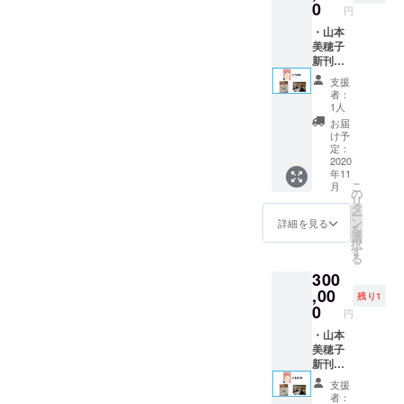
の生活の糧
記入く
冊 ・山
記入く
0
円
ださ
本美穂
ださ
となるヒー
い。）
子が全
・山本
い。）
リングとカ
・あな
国どこ
美穂子
・あな
たの
でもあ
新刊
ウンセリン
たの
エッセ
なたの
『どう
エッセ
グ、そして
支援
ンスを
街に講
して言
ンスを
者：
何よりも
引き出
演しに
いたい
引き出
1人
すキャ
うかが
ことが
すキャ
ヒーラー
お届
ラクト
いま
言えな
ラクト
け予
シップを身
ロジー
す！権
いの？
ロジー
定：
につけて卒
シール
（詳細
～人間
2020
シール
年11
（非売
につき
関係が
（非売
業し
こ
月
品） ・
まして
ラクに
品） ・
の
日本で心理
リ
心から
はメー
なる“正
心から
タ
ー
のお礼
ルにて
しい境
カウンセ
のお礼
ン
詳細を見る
を
のメー
対応さ
界線(バ
のメー
選
ラー/エナ
択
ル ・活
せてい
ウンダ
ル ・活
す
る
ジェス
動報告
ただき
リー)”
動報告
300
メール
ま
の引き
メール
ティック
す。）
方』50
,00
残り1
ヒーラーと
・いじ
冊 ・山
0
円
して開業し
め防止
本美穂
シミュ
子が全
・山本
ました。
レー
国どこ
美穂子
Heart in
ター
でもあ
新刊
「Heart
なたの
『どう
Touch：
支援
in
街に講
して言
者：
https://hearti