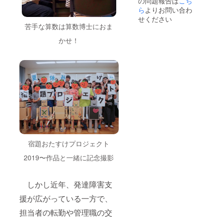
の問題報告は
こち
会への
ご招待
ら
よりお問い合わ
をご希
せください
望の方
苦手な算数は算数博士におま
はを備
考欄に
かせ！
ご記入
くださ
い
宿題おたすけプロジェクト
2019〜作品と一緒に記念撮影
しかし近年、発達障害支
援が広がっている一方で、
担当者の転勤や管理職の交