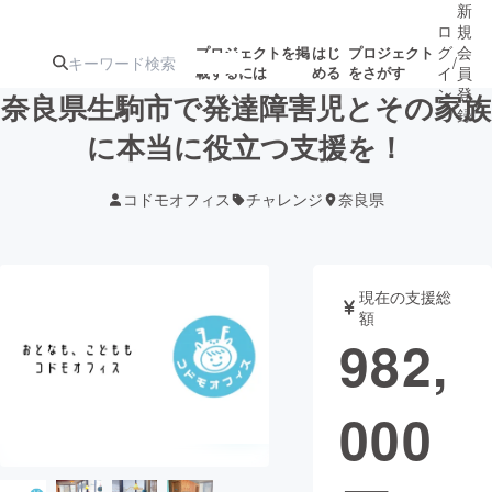
新
ロ
規
グ
会
プロジェクトを掲
はじ
プロジェクト
/
載するには
める
をさがす
イ
員
ン
登
奈良県生駒市で発達障害児とその家族
録
に本当に役立つ支援を！
人気のプロ
注目のリ
注目の新着プロ
募集終了が近いプ
もうすぐ公開
コドモオフィス
チャレンジ
奈良県
ジェクト
ターン
ジェクト
ロジェクト
されます
アート・写真
音楽
現在の支援総
額
982,
テクノロジー・ガジェット
ゲーム・サ
000
映像・映画
書籍・雑誌
ビジネス・起業
チャレンジ