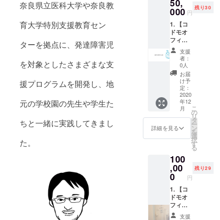
50,
をご記
奈良県立医科大学や奈良教
残り30
入くだ
000
円
さい。
育大学特別支援教育セン
1. 【コ
2. コド
ドモオ
モオ
フィス
フィス
ターを拠点に、発達障害児
限定】
のお
支援
名前入
しゃれ
者：
を対象としたさまざまな支
りサ
なリー
0人
ポー
フレッ
お届
ターズ
ト 3. 事
け予
援プログラムを開発し、地
カード
業経過
定：
※支
2020
報告書
年12
元の学校園の先生や学生た
援時、
とコド
こ
月
必ず備
モたち
の
リ
考欄に
からお
タ
ちと一緒に実践してきまし
ー
ご希望
礼のお
ン
詳細を見る
を
のお名
手紙
選
択
た。
前（カ
す
る
タカ
100
ナ）を
ご記入
,00
残り29
くださ
0
円
い。
2．リー
1. 【コ
フレッ
ドモオ
トと
フィス
ショッ
限定】
支援