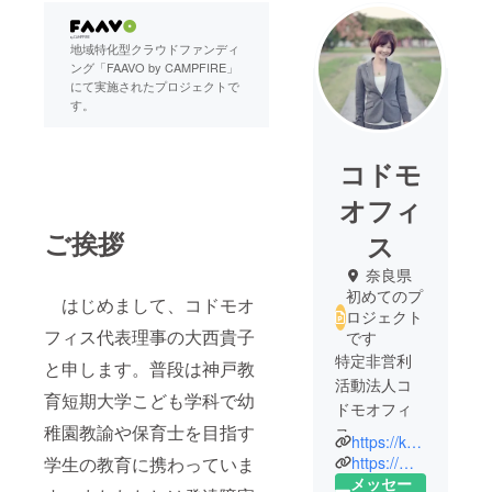
地域特化型クラウドファンディ
ング「FAAVO by CAMPFIRE」
にて実施されたプロジェクトで
す。
コドモ
オフィ
ご挨拶
ス
奈良県
初めてのプ
はじめまして、コドモオ
ロジェクト
フィス代表理事の大西貴子
です
特定非営利
と申します。普段は神戸教
活動法人コ
育短期大学こども学科で幼
ドモオフィ
稚園教諭や保育士を目指す
ス
https://kodomo-office.com
代表理事
https://m.facebook.com/kodomoofficeikoma/
学生の教育に携わっていま
大西貴子
メッセー