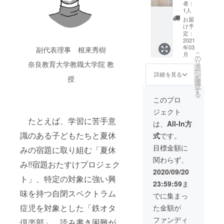
プカー
非売品T
者：
ド（2パ
シャツ
1人
ター
（Sサイ
お届
ン）
ズ/Lサ
け予
3．事業
イズ）
定：
経過報
2. 【コ
2021
年03
告書と
ドモオ
副代表理事 根來秀樹
こ
月
コドモ
フィス
の
リ
奈良教育大学教職大学院 教
たちか
限定】
タ
ー
らお礼
名前入
ン
詳細を見る
を
授
のお手
りサ
選
択
紙 4．
ポー
す
る
ご希望
ターズ
このプロ
の方は
カード
ジェクト
コドモ
※支
たとえば、学習に苦手意
オフィ
援時、
は、
All-In方
ス主催
必ず備
識のある子どもたちと夏休
式
です。
の講演
考欄に
会や研
ご希望
目標金額に
みの宿題に取り組む「夏休
修会に
のお名
関わらず、
ご招待
前（カ
み!!宿題おたすけプロジェク
※ご
タカ
2020/09/20
支援の
ナ）を
ト」、特定の対象に強い興
23:59:59
ま
際に、
ご記入
味を持つ自閉スペクトラム
講演会
くださ
でに集まっ
や研修
い。
症児を対象とした「鉄オタ
た金額が
会への
3．リー
ご招待
フレッ
ファンディ
倶楽部」、読み書き困難が