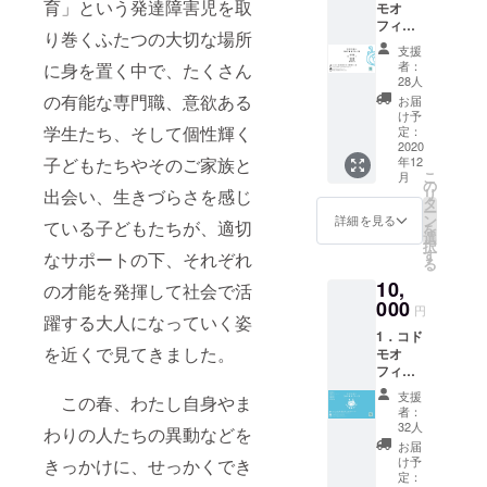
2020.3）
育」という発達障害児を取
モオ
フィス
り巻くふたつの大切な場所
のかわ
支援
趣味：写
いい
者：
に身を置く中で、たくさん
真・フルー
ショッ
28人
プカー
の有能な専門職、意欲ある
ツビネガー
お届
ド（2パ
け予
作り・小さ
ター
学生たち、そして個性輝く
定：
ン） ・
2020
い人形を集
年12
子どもたちやそのご家族と
事業経
めること
こ
月
過報告
の
リ
出会い、生きづらさを感じ
特技：イタ
書
タ
ー
ン
詳細を見る
ている子どもたちが、適切
を
選
択
す
なサポートの下、それぞれ
る
10,
の才能を発揮して社会で活
000
円
躍する大人になっていく姿
1．コド
を近くで見てきました。
モオ
フィス
のかわ
支援
この春、わたし自身やま
いい紙
者：
製
32人
わりの人たちの異動などを
ショッ
お届
プカー
け予
きっかけに、せっかくでき
ド（2パ
定：