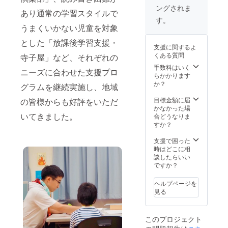
をご希
トと
ングされま
望の方
ショッ
あり通常の学習スタイルで
はを備
プカー
す。
考欄に
ド（2パ
うまくいかない児童を対象
ご記入
ター
くださ
ン）
とした「放課後学習支援・
支援に関するよ
い
4．事業
くある質問
寺子屋」など、それぞれの
経過報
告書と
手数料はいく
ニーズに合わせた支援プロ
コドモ
らかかります
たちか
か？
グラムを継続実施し、地域
らお礼
のお手
目標金額に届
の皆様からも好評をいただ
紙 5．
かなかった場
ご希望
いてきました。
合どうなりま
の方は
すか？
コドモ
オフィ
支援で困った
ス主催
時はどこに相
の講演
談したらいい
会や研
ですか？
修会に
ご招待
ヘルプページを
※ご
見る
支援の
際に、
講演会
このプロジェクト
や研修