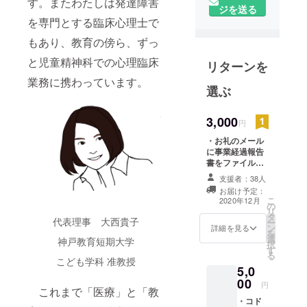
す。またわたしは発達障害
ジを送る
を専門とする臨床心理士で
現職
・神戸教育
もあり、教育の傍ら、ずっ
短期大学こ
と児童精神科での心理臨床
リターンを
ども学科/准
業務に携わっています。
教授
選ぶ
・臨床心理
士/公認心理
3,000
円
師
・お礼のメール
に事業経過報告
職歴：
書をファイル添
付してお届けし
・奈良県立
支援者：38人
ます。
医科大学 附
お届け予定：
こ
2020年12月
属病院精神
の
リ
タ
科
代表理事 大西貴子
ー
ン
詳細を見る
を
・奈良教育
選
神戸教育短期大学
択
大学 学校教
す
る
こども学科 准教授
育講座 障害
5,0
児心理学分
00
円
これまで「医療」と「教
野（〜
・コド