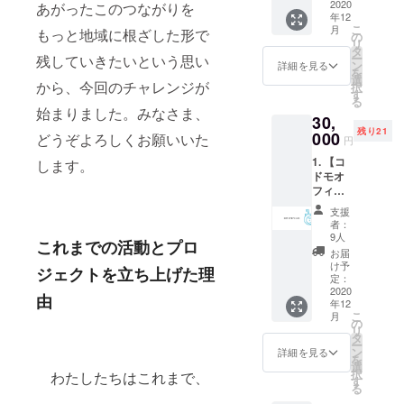
ター
2020
あがったこのつながりを
年12
ン）
こ
月
もっと地域に根ざした形で
2．事業
の
リ
経過報
タ
ー
残していきたいという思い
告書と
ン
詳細を見る
を
コドモ
選
から、今回のチャレンジが
択
たちか
す
る
らお礼
始まりました。みなさま、
30,
のお手
残り21
紙
000
どうぞよろしくお願いいた
円
1. 【コ
します。
ドモオ
フィス
限定】
支援
名前入
者：
りサ
9人
これまでの活動とプロ
ポー
お届
ターズ
け予
ジェクトを立ち上げた理
カード
定：
※支援
2020
由
年12
時、必
こ
月
ず備考
の
リ
欄にご
タ
ー
希望の
ン
詳細を見る
を
お名前
選
択
わたしたちはこれまで、
（カタ
す
る
カナ）