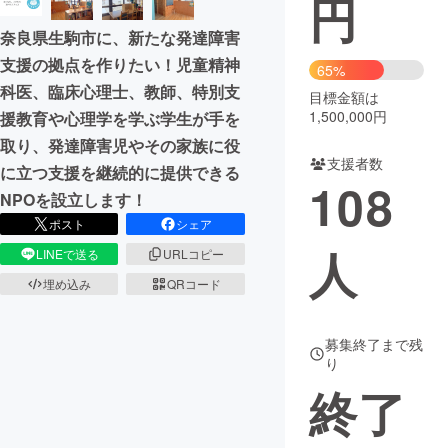
円
奈良県生駒市に、新たな発達障害
まちづくり・地域活性化
支援の拠点を作りたい！児童精神
65%
科医、臨床心理士、教師、特別支
目標金額は
CAMPFIRE for Social Good
CAMPFIRE Creation
1,500,000円
援教育や心理学を学ぶ学生が手を
CAMPFIREふるさと納税
machi-ya
コミュニティ
取り、発達障害児やその家族に役
支援者数
に立つ支援を継続的に提供できる
108
NPOを設立します！
ポスト
シェア
人
LINEで送る
URLコピー
埋め込み
QRコード
募集終了まで残
り
終了