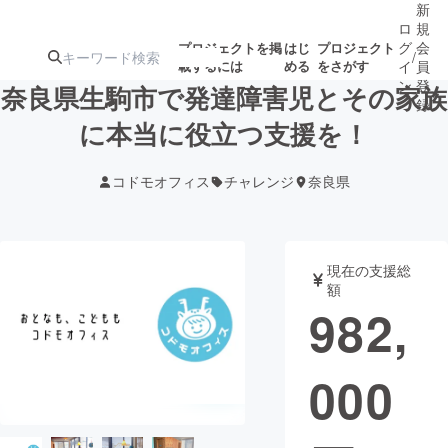
新
ロ
規
グ
会
プロジェクトを掲
はじ
プロジェクト
/
載するには
める
をさがす
イ
員
ン
登
奈良県生駒市で発達障害児とその家族
録
に本当に役立つ支援を！
人気のプロ
注目のリ
注目の新着プロ
募集終了が近いプ
もうすぐ公開
コドモオフィス
チャレンジ
奈良県
ジェクト
ターン
ジェクト
ロジェクト
されます
アート・写真
音楽
現在の支援総
額
982,
テクノロジー・ガジェット
ゲーム・サ
000
映像・映画
書籍・雑誌
ビジネス・起業
チャレンジ