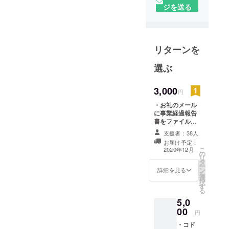
ジを送る
現職
・神戸教育
短期大学こ
リターンを
ども学科/准
教授
選ぶ
・臨床心理
士/公認心理
3,000
円
師
・お礼のメール
に事業経過報告
職歴：
書をファイル添
付してお届けし
・奈良県立
支援者：38人
ます。
医科大学 附
お届け予定：
こ
2020年12月
属病院精神
の
リ
タ
科
ー
ン
詳細を見る
を
・奈良教育
選
択
大学 学校教
す
る
育講座 障害
5,0
児心理学分
00
円
野（〜
・コド