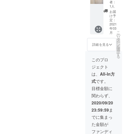
プカー
非売品T
者：
ド（2パ
シャツ
1人
ター
（Sサイ
お届
ン）
ズ/Lサ
け予
3．事業
イズ）
定：
経過報
2. 【コ
2021
年03
告書と
ドモオ
こ
月
コドモ
フィス
の
リ
たちか
限定】
タ
ー
らお礼
名前入
ン
詳細を見る
を
のお手
りサ
選
択
紙 4．
ポー
す
る
ご希望
ターズ
このプロ
の方は
カード
ジェクト
コドモ
※支
オフィ
援時、
は、
All-In方
ス主催
必ず備
式
です。
の講演
考欄に
会や研
ご希望
目標金額に
修会に
のお名
関わらず、
ご招待
前（カ
※ご
タカ
2020/09/20
支援の
ナ）を
23:59:59
ま
際に、
ご記入
講演会
くださ
でに集まっ
や研修
い。
た金額が
会への
3．リー
ご招待
フレッ
ファンディ