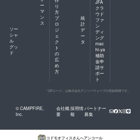
JFA
ー
り
クラ
マ
方
ウド
ン
プ
統
ファ
ス
ロ
計
ン
ソー
ジ
デ
ディ
シャ
ェ
ー
ング
ル
ク
タ
mac
グッ
ト
hi-ya
ド
の
補助
広
金申
め
請サ
方
ポー
ト
「QRコード」は株式会社デンソーウェーブの登録商標です。
© CAMPFIRE,
会社概
採用情
パートナー
Inc.
要
報
募集
コドモオフィス
さんへアンコール