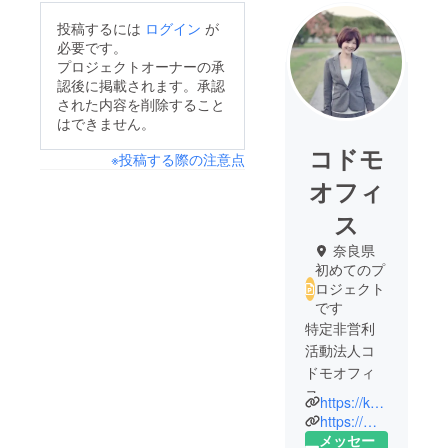
投稿するには
ログイン
が
必要です。
プロジェクトオーナーの承
認後に掲載されます。承認
された内容を削除すること
はできません。
コドモ
※投稿する際の注意点
オフィ
ス
奈良県
初めてのプ
ロジェクト
です
特定非営利
活動法人コ
ドモオフィ
ス
https://kodomo-office.com
代表理事
https://m.facebook.com/kodomoofficeikoma/
大西貴子
メッセー