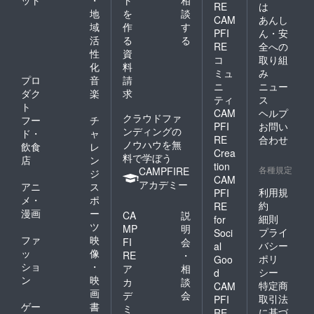
RE
は
地
を
談
CAM
あんし
域
作
す
PFI
ん・安
活
る
る
RE
全への
性
資
コ
取り組
化
料
ミュ
み
プロ
音
請
ニ
ニュー
ダク
楽
求
ティ
ス
ト
CAM
ヘルプ
クラウドファ
フー
チ
PFI
お問い
ンディングの
ド・
ャ
RE
合わせ
ノウハウを無
飲食
レ
Crea
料で学ぼう
店
ン
tion
各種規定
CAMPFIRE
ジ
CAM
アカデミー
アニ
ス
利用規
PFI
メ・
ポ
約
RE
漫画
ー
CA
説
細則
for
ツ
MP
明
プライ
Soci
ファ
映
FI
会
バシー
al
ッ
像
RE
・
ポリ
Goo
ショ
・
ア
相
シー
d
ン
映
カ
談
特定商
CAM
画
デ
会
取引法
PFI
ゲー
書
ミ
に基づ
RE