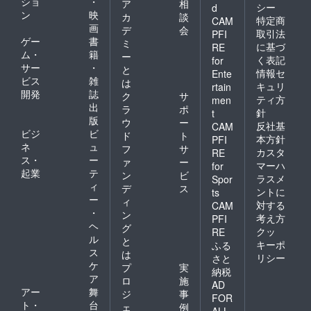
ショ
・
ア
相
シー
d
ン
映
カ
談
特定商
CAM
画
デ
会
取引法
PFI
ゲー
書
ミ
に基づ
RE
ム・
籍
ー
く表記
for
サー
・
と
情報セ
Ente
ビス
雑
は
キュリ
rtain
開発
誌
ク
サ
ティ方
men
出
ラ
ポ
針
t
版
ウ
ー
反社基
CAM
ビジ
ビ
ド
ト
本方針
PFI
ネ
ュ
フ
サ
カスタ
RE
ス・
ー
ァ
ー
マーハ
for
起業
テ
ン
ビ
ラスメ
Spor
ィ
デ
ス
ントに
ts
ー
ィ
対する
CAM
・
ン
考え方
PFI
ヘ
グ
クッ
RE
ル
と
キーポ
ふる
ス
は
リシー
さと
ケ
プ
実
納税
ア
ロ
施
AD
アー
舞
ジ
事
FOR
ト・
台
ェ
例