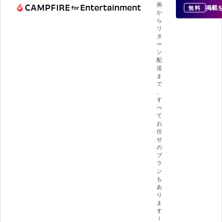
画
掲載
無料
か
ら
リ
タ
ー
ン
配
送
ま
で
、
す
べ
て
お
任
せ
の
プ
ラ
ン
も
あ
り
ま
す
！