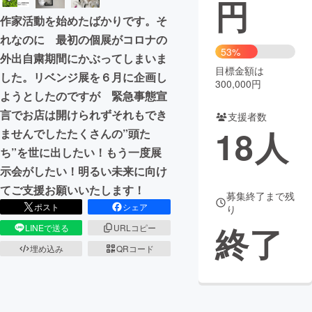
円
作家活動を始めたばかりです。そ
まちづくり・地域活性化
れなのに 最初の個展がコロナの
53%
外出自粛期間にかぶってしまいま
CAMPFIRE for Social Good
CAMPFIRE Creation
目標金額は
した。リベンジ展を６月に企画し
300,000円
CAMPFIREふるさと納税
machi-ya
コミュニティ
ようとしたのですが 緊急事態宣
言でお店は開けられずそれもでき
支援者数
18
人
ませんでしたたくさんの”頭た
ち”を世に出したい！もう一度展
示会がしたい！明るい未来に向け
てご支援お願いいたします！
募集終了まで残
ポスト
シェア
り
終了
LINEで送る
URLコピー
埋め込み
QRコード