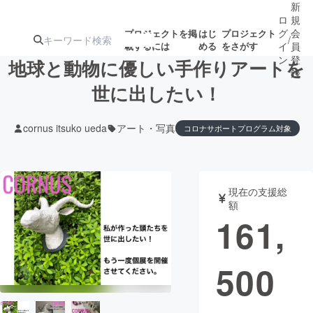
新
ロ
規
グ
会
プロジェクトを掲
はじ
プロジェクト
/
載するには
める
をさがす
イ
員
ン
登
地球と動物に優しい手作りアートを
録
世に出したい！
人気のプロ
注目のリ
注目の新着プロ
募集終了が近いプ
もうすぐ公開
cornus itsuko ueda
アート・写真
コロナサポートプログラム対象
ジェクト
ターン
ジェクト
ロジェクト
されます
アート・写真
音楽
現在の支援総
額
161,
テクノロジー・ガジェット
ゲーム・サ
映像・映画
書籍・雑誌
500
ビジネス・起業
チャレンジ