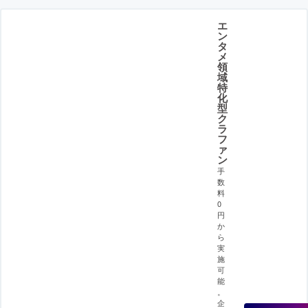
エ
ン
タ
メ
領
域
特
化
型
ク
ラ
フ
ァ
ン
手
数
料
0
円
か
ら
実
施
可
能
。
企