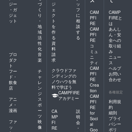
ス
て
ジー
づ
ジ
ッ
・ガ
く
ェ
フ
CAM
CAMP
ジェ
り
ク
に
PFI
FIREと
ット
・
ト
相
RE
は
地
を
談
CAM
あんし
域
作
す
PFI
ん・安
活
る
る
RE
全への
性
資
コ
取り組
化
料
ミュ
み
プロ
音
請
ニ
ニュー
ダク
楽
求
ティ
ス
ト
CAM
ヘルプ
クラウドファ
フー
チ
PFI
お問い
ンディングの
ド・
ャ
RE
合わせ
ノウハウを無
飲食
レ
Crea
料で学ぼう
店
ン
tion
各種規定
CAMPFIRE
ジ
CAM
アカデミー
アニ
ス
利用規
PFI
メ・
ポ
約
RE
漫画
ー
CA
説
細則
for
ツ
MP
明
プライ
Soci
ファ
映
FI
会
バシー
al
ッ
像
RE
・
ポリ
Goo