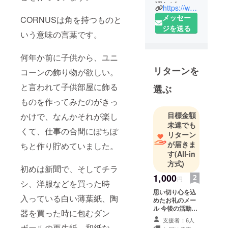
理とビール
https://www.cornus.shop
があれ
メッセー
CORNUSは角を持つものと
ば、、、
ジを送る
いう意味の言葉です。
何年か前に子供から、ユニ
リターンを
コーンの飾り物が欲しい。
と言われて子供部屋に飾る
選ぶ
ものを作ってみたのがきっ
目標金額
かけで、なんかそれが楽し
未達でも
くて、仕事の合間にぽちぽ
リターン
が届きま
ちと作り貯めていました。
す
(All-in
方式)
初めは新聞で、そしてチラ
1,000
円
シ、洋服などを買った時
思い切り心を込
入っている白い薄葉紙、陶
めたお礼のメー
ル 今後の活動報
器を買った時に包むダン
告
支援者：6人
ボールの再生紙 和紙な