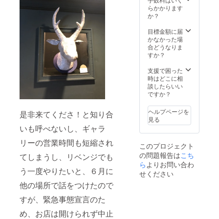
らかかります
か？
目標金額に届
かなかった場
合どうなりま
すか？
支援で困った
時はどこに相
談したらいい
ですか？
ヘルプページを
是非来てくださ！と知り合
見る
いも呼べないし、ギャラ
リーの営業時間も短縮され
このプロジェクト
の問題報告は
こち
てしまうし、リベンジでも
ら
よりお問い合わ
う一度やりたいと、６月に
せください
他の場所で話をつけたので
すが、緊急事態宣言のた
め、お店は開けられず中止