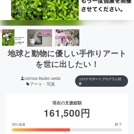
地球と動物に優しい手作りアート
を世に出したい！
cornus itsuko ueda
コロナサポートプログラム対
アート・写真
象
現在の支援総額
161,500
円
終了
53
%達成