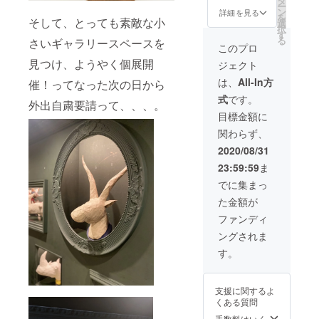
タ
ー
（H41X
ン
詳細を見る
を
そして、とっても素敵な小
W20XD
選
択
30cm)
す
る
さいギャラリースペースを
プルン
このプロ
グホー
見つけ、ようやく個展開
ジェクト
ン
(H35X
は、
All-In方
催！ってなった次の日から
W28XD
式
です。
30cm)
外出自粛要請って、、、。
鹿
目標金額に
(H34X
関わらず、
W58XD
28cm)
2020/08/31
23:59:59
ま
でに集まっ
た金額が
ファンディ
ングされま
す。
支援に関するよ
くある質問
手数料はいく