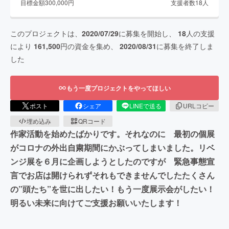
目標金額
300,000
円
支援者数
18
人
このプロジェクトは、
2020/07/29
に募集を開始し、
18
人の支援
により
161,500
円の資金を集め、
2020/08/31
に募集を終了しま
した
もう一度プロジェクトをやってほしい
ポスト
シェア
LINEで送る
URLコピー
埋め込み
QRコード
作家活動を始めたばかりです。それなのに 最初の個展
がコロナの外出自粛期間にかぶってしまいました。リベ
ンジ展を６月に企画しようとしたのですが 緊急事態宣
言でお店は開けられずそれもできませんでしたたくさん
の”頭たち”を世に出したい！もう一度展示会がしたい！
明るい未来に向けてご支援お願いいたします！