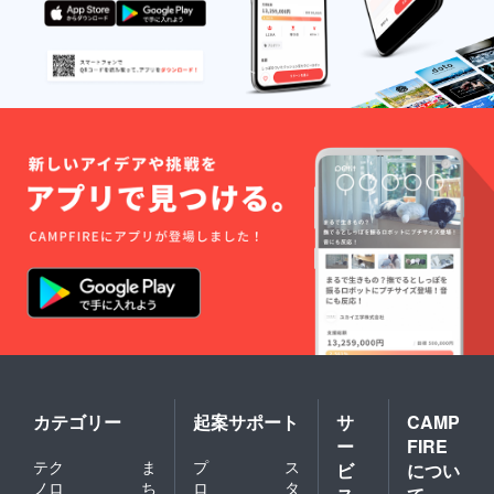
カテゴリー
起案サポート
サ
CAMP
ー
FIRE
テク
ま
プ
ス
ビ
につい
ノロ
ち
ロ
タ