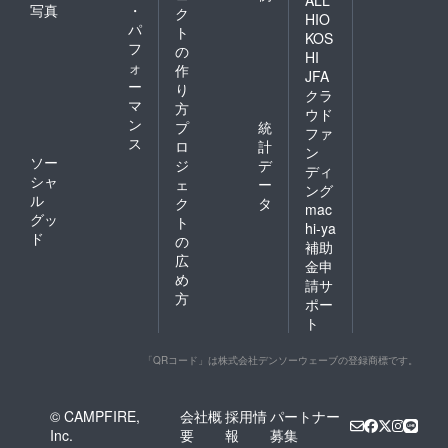
ALL
写真
・
ク
HIO
パ
ト
KOS
フ
の
HI
ォ
作
JFA
ー
り
クラ
マ
方
ウド
ン
プ
統
ファ
ス
ロ
計
ン
ソー
ジ
デ
ディ
シャ
ェ
ー
ング
ル
ク
タ
mac
グッ
ト
hi-ya
ド
の
補助
広
金申
め
請サ
方
ポー
ト
「QRコード」は株式会社デンソーウェーブの登録商標です。
© CAMPFIRE,
会社概
採用情
パートナー
Inc.
要
報
募集