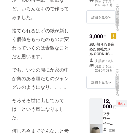
お届け予定：
こ
2020年09月
の
ど、いろんなもので作って
リ
タ
ー
みました。
ン
詳細を見る
を
選
択
す
る
捨てられるはずの紙が新し
3,000
円
く価値をもったのものに変
思い切り心を込
わっていくのは素敵なこと
めたお礼のメー
ル CORNUSの
だと思います。
ポストカード３
支援者：8人
枚
お届け予定：
でも、いつの間にか家の中
こ
2020年09月
の
リ
タ
が角のある頭たちのジャン
ー
ン
詳細を見る
を
グルのようになり、、、。
選
択
す
る
そろそろ世に出してみて
12,
残り8
000
円
は！という気になりまし
フラ
た。
ワー
ベー
ス 3つ
何しろ今までそんなこと考
支援
の中か