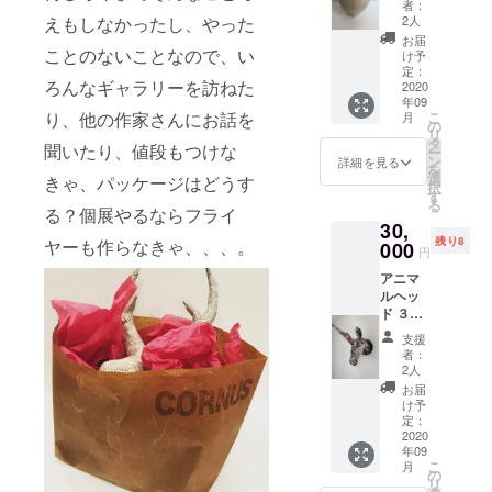
者：
ら 形
えもしなかったし、やった
2人
を選ん
お届
でくだ
ことのないことなので、い
け予
さい 防
定：
ろんなギャラリーを訪ねた
水では
2020
年09
ありま
り、他の作家さんにお話を
こ
月
せん。
の
リ
中に瓶
タ
聞いたり、値段もつけな
ー
を入れ
ン
詳細を見る
を
てお使
選
きゃ、パッケージはどうす
択
いくだ
す
る
さい。
る？個展やるならフライ
30,
残り8
ヤーも作らなきゃ、、、。
000
円
アニマ
ルヘッ
ド ３つ
の形か
支援
ら選ん
者：
でくだ
2人
さい。
お届
台座の
け予
色も選
定：
べま
2020
年09
す。 ユ
こ
月
ニコー
の
リ
ン