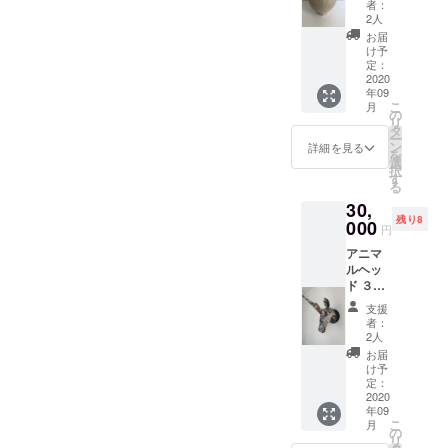
者：
ら 形
2人
を選ん
お届
でくだ
け予
さい 防
定：
水では
2020
年09
ありま
こ
月
せん。
の
リ
中に瓶
タ
ー
を入れ
ン
詳細を見る
を
てお使
選
択
いくだ
す
る
さい。
30,
残り8
000
円
アニマ
ルヘッ
ド ３つ
の形か
支援
ら選ん
者：
でくだ
2人
さい。
お届
台座の
け予
色も選
定：
べま
2020
年09
す。 ユ
こ
月
ニコー
の
リ
ン