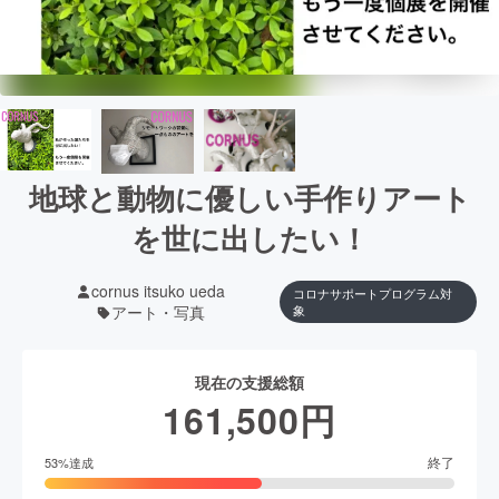
地球と動物に優しい手作りアート
を世に出したい！
cornus itsuko ueda
コロナサポートプログラム対
アート・写真
象
現在の支援総額
161,500
円
終了
53
%達成