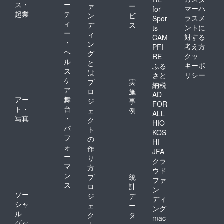
ス・
ー
ァ
ー
マーハ
for
起業
テ
ン
ビ
ラスメ
Spor
ィ
デ
ス
ントに
ts
ー
ィ
対する
CAM
・
ン
考え方
PFI
ヘ
グ
クッ
RE
ル
と
キーポ
ふる
ス
は
リシー
さと
ケ
プ
実
納税
ア
ロ
施
AD
アー
舞
ジ
事
FOR
ト・
台
ェ
例
ALL
写真
・
ク
HIO
パ
ト
KOS
フ
の
HI
ォ
作
JFA
ー
り
クラ
マ
方
ウド
ン
プ
統
ファ
ス
ロ
計
ン
ソー
ジ
デ
ディ
シャ
ェ
ー
ング
ル
ク
タ
mac
グッ