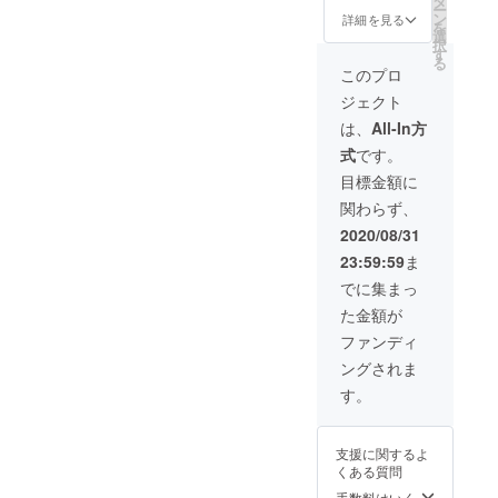
タ
ー
（H41X
ン
詳細を見る
を
W20XD
選
択
30cm)
す
る
プルン
このプロ
グホー
ジェクト
ン
(H35X
は、
All-In方
W28XD
式
です。
30cm)
鹿
目標金額に
(H34X
関わらず、
W58XD
28cm)
2020/08/31
23:59:59
ま
でに集まっ
た金額が
ファンディ
ングされま
す。
支援に関するよ
くある質問
手数料はいく