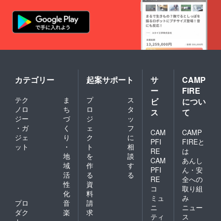
カテゴリー
起案サポート
サ
CAMP
ー
FIRE
テク
ま
プ
ス
ビ
につい
ノロ
ち
ロ
タ
ス
て
ジー
づ
ジ
ッ
・ガ
く
ェ
フ
CAM
CAMP
ジェ
り
ク
に
PFI
FIREと
ット
・
ト
相
RE
は
地
を
談
CAM
あんし
域
作
す
PFI
ん・安
活
る
る
RE
全への
性
資
コ
取り組
化
料
ミュ
み
プロ
音
請
ニ
ニュー
ダク
楽
求
ティ
ス