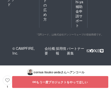
ト
hi-ya
ド
の
補助
広
金申
め
請サ
方
ポー
ト
「QRコード」は株式会社デンソーウェーブの登録商標です。
© CAMPFIRE,
会社概
採用情
パートナー
Inc.
要
報
募集
cornus itsuko ueda
さんへアンコール
もう一度プロジェクトをやってほしい
1