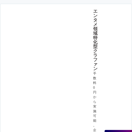
エ
ン
タ
メ
領
域
特
化
型
ク
ラ
フ
ァ
ン
手
数
料
0
円
か
ら
実
施
可
能
。
企