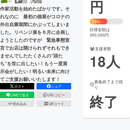
円
作家活動を始めたばかりです。そ
まちづくり・地域活性化
れなのに 最初の個展がコロナの
53%
外出自粛期間にかぶってしまいま
CAMPFIRE for Social Good
CAMPFIRE Creation
目標金額は
した。リベンジ展を６月に企画し
300,000円
CAMPFIREふるさと納税
machi-ya
コミュニティ
ようとしたのですが 緊急事態宣
言でお店は開けられずそれもでき
支援者数
18
人
ませんでしたたくさんの”頭た
ち”を世に出したい！もう一度展
示会がしたい！明るい未来に向け
てご支援お願いいたします！
募集終了まで残
ポスト
シェア
り
終了
LINEで送る
URLコピー
埋め込み
QRコード