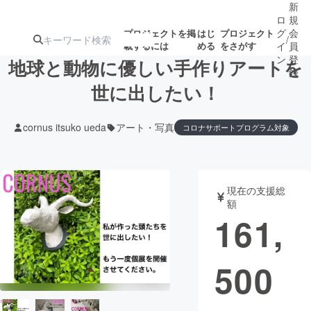
新
ロ
規
グ
会
プロジェクトを掲
はじ
プロジェクト
/
載するには
める
をさがす
イ
員
ン
登
地球と動物に優しい手作りアートを
録
世に出したい！
人気のプロ
注目のリ
注目の新着プロ
募集終了が近いプ
もうすぐ公開
cornus itsuko ueda
アート・写真
コロナサポートプログラム対象
ジェクト
ターン
ジェクト
ロジェクト
されます
アート・写真
音楽
現在の支援総
額
161,
テクノロジー・ガジェット
ゲーム・サ
映像・映画
書籍・雑誌
500
ビジネス・起業
チャレンジ