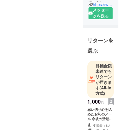
理とビール
https://www.cornus.shop
があれ
メッセー
ば、、、
ジを送る
リターンを
選ぶ
目標金額
未達でも
リターン
が届きま
す
(All-in
方式)
1,000
円
思い切り心を込
めたお礼のメー
ル 今後の活動報
告
支援者：6人