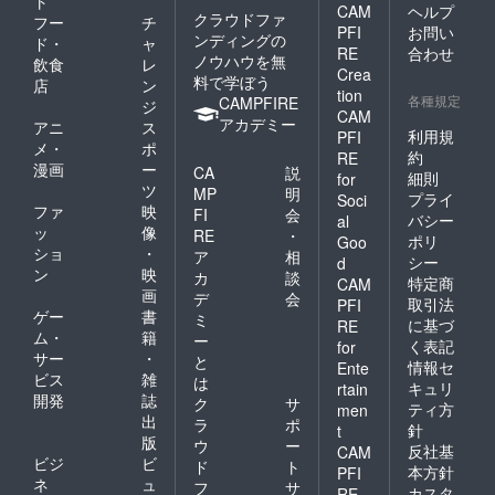
ト
CAM
ヘルプ
クラウドファ
フー
チ
PFI
お問い
ンディングの
ド・
ャ
RE
合わせ
ノウハウを無
飲食
レ
Crea
料で学ぼう
店
ン
tion
各種規定
CAMPFIRE
ジ
CAM
アカデミー
アニ
ス
利用規
PFI
メ・
ポ
約
RE
漫画
ー
CA
説
細則
for
ツ
MP
明
プライ
Soci
ファ
映
FI
会
バシー
al
ッ
像
RE
・
ポリ
Goo
ショ
・
ア
相
シー
d
ン
映
カ
談
特定商
CAM
画
デ
会
取引法
PFI
ゲー
書
ミ
に基づ
RE
ム・
籍
ー
く表記
for
サー
・
と
情報セ
Ente
ビス
雑
は
キュリ
rtain
開発
誌
ク
サ
ティ方
men
出
ラ
ポ
針
t
版
ウ
ー
反社基
CAM
ビジ
ビ
ド
ト
本方針
PFI
ネ
ュ
フ
サ
カスタ
RE