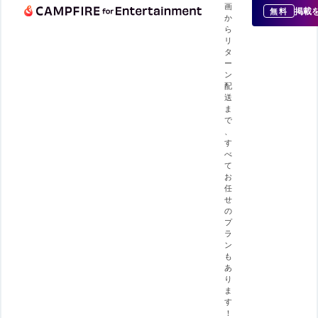
画
掲載
無料
か
ら
リ
タ
ー
ン
配
送
ま
で
、
す
べ
て
お
任
せ
の
プ
ラ
ン
も
あ
り
ま
す
！