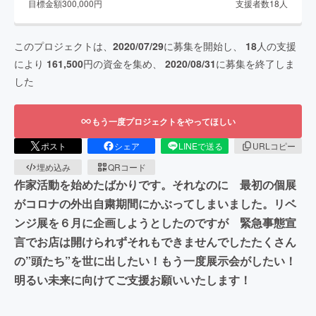
目標金額
300,000
円
支援者数
18
人
このプロジェクトは、
2020/07/29
に募集を開始し、
18
人の支援
により
161,500
円の資金を集め、
2020/08/31
に募集を終了しま
した
もう一度プロジェクトをやってほしい
ポスト
シェア
LINEで送る
URLコピー
埋め込み
QRコード
作家活動を始めたばかりです。それなのに 最初の個展
がコロナの外出自粛期間にかぶってしまいました。リベ
ンジ展を６月に企画しようとしたのですが 緊急事態宣
言でお店は開けられずそれもできませんでしたたくさん
の”頭たち”を世に出したい！もう一度展示会がしたい！
明るい未来に向けてご支援お願いいたします！