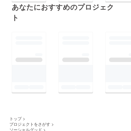
（地震により倒壊した
あなたにおすすめのプロジェク
https://sakura-hall-
学校の跡地）現在でも
project.com/#【Faceb
ト
募金活動で得た支援金
ook】
を建設費用 に当てる
https://www.facebook.
とともに、体育館建設
com/sakuralisankhu【i
の設計・施工方法につ
nstagram】
いてネパールの技術者
https://www.instagram.
と相談しながら建設を
com/sakuraprojectea
進めています。 村の
m/?hl=jaでも発信して
人や現地の技術者との
いきます！今後とも何
建設に関する話し合い
卒よろしくお願いいた
の様子 体育館の計画
します。
図 建設活動の様子私
たちの目的は体育館建
設だけではなくて日本
の震災の技術とノウハ
ウをネパールに伝える
トップ
>
プロジェクトをさがす
>
ことです。これまでに
ソーシャルグッド
>