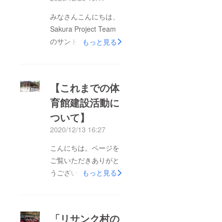
みなさんこんにちは、
Sakura Project Team
のサントスと申しま
もっと見る
す。Sakura Project
Teamではネパールで
①避難上になるさくた
【これまでの体
体育館の建設、②学生
育館建設活動に
さんたちのため教育
ついて】
キャンプと③日本では
SPT Talkイベントを開
2020/12/13 16:27
催しています。さくら
こんにちは。ページを
体育館は2015年に建
ご覧いただきありがと
設開始して現段階では
うございます。今回
もっと見る
7割る工事が完了して
は、これまで実施して
暫定的に多く使用され
きた体育館建設活動の
ています。残りの建設
内容を紹介させていた
の資金のためクラウド
「リサンク村の
だきます。【体育館建