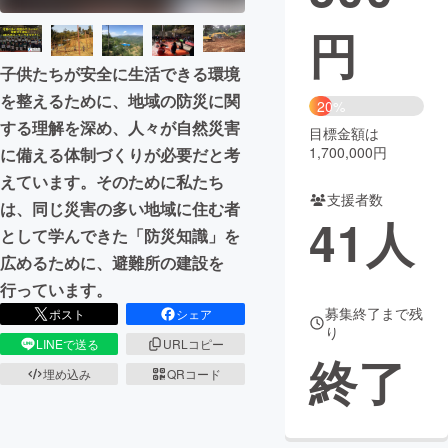
円
まちづくり・地域活性化
子供たちが安全に生活できる環境
を整えるために、地域の防災に関
CAMPFIRE for Social Good
CAMPFIRE Creation
20%
する理解を深め、人々が自然災害
CAMPFIREふるさと納税
machi-ya
コミュニティ
目標金額は
1,700,000円
に備える体制づくりが必要だと考
えています。そのために私たち
支援者数
は、同じ災害の多い地域に住む者
41
人
として学んできた「防災知識」を
広めるために、避難所の建設を
行っています。
募集終了まで残
ポスト
シェア
り
LINEで送る
URLコピー
終了
埋め込み
QRコード