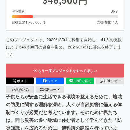
終了
20
%達成
目標金額
1,700,000
円
支援者数
41
人
このプロジェクトは、
2020/12/01
に募集を開始し、
41
人の支援
により
346,500
円の資金を集め、
2021/01/31
に募集を終了しま
した
もう一度プロジェクトをやってほしい
ポスト
シェア
LINEで送る
URLコピー
埋め込み
QRコード
子供たちが安全に生活できる環境を整えるために、地域
の防災に関する理解を深め、人々が自然災害に備える体
制づくりが必要だと考えています。そのために私たち
は、同じ災害の多い地域に住む者として学んできた「防
災知識」を広めるために、避難所の建設を行っていま