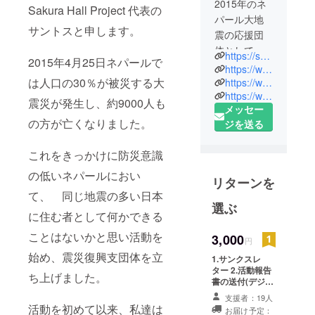
2015年のネ
Sakura Hall Project 代表の
パール大地
サントスと申します。
震の応援団
体として、
https://sakura-hall-project.com/
2015年4月25日ネパールで
学生が
https://www.facebook.com/sakuralisankhu
Rebuild
は人口の30％が被災する大
https://www.instagram.com/sakuraprojecteam/
https://www.youtube.com/channel/UCskm-6-t_EjwULPPCCcsK7g
Nepalを創立
震災が発生し、約9000人も
メッセー
しました。
の方が亡くなりました。
ジを送る
チームの目
これをきっかけに防災意識
的は復興支
援すること
の低いネパールにおい
リターンを
でした。
て、 同じ地震の多い日本
その中で震
選ぶ
に住む者として何かできる
災直後チー
ことはないかと思い活動を
ムメンバー
3,000
円
が震災地に
始め、震災復興支団体を立
1.サンクスレ
行った際
ター 2.活動報告
ち上げました。
書の送付(デジタ
に、気づい
ルデータにて)
たことがあ
支援者：19人
活動を初めて以来、私達は
お届け予定：
りました。