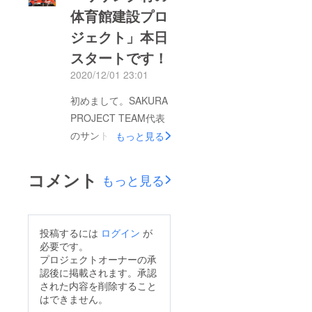
ファンディングを始め
体育館建設プロ
設活動の概要】2015
ています。是非皆様の
ジェクト」本日
年4月25日に発生した
ご協力お願いします。
ネパール大地震では、
スタートです！
死者・行方不明者は
2020/12/01 23:01
8,800人にも及び、全
初めまして。SAKURA
壊建物は約 59万棟に
PROJECT TEAM代表
もなりました。そうし
のサントスと申しま
もっと見る
た中で、大学で土木・
す。ネパールのリサン
建築を学んでいる者と
ク村に体育館を建設す
して何かできることが
コメント
もっと見る
るプロジェクトのクラ
あると考え、震災支援
ウドファンディング、
活動を始めたことを
スタートさせていただ
きっかけに体育館建設
投稿するには
ログイン
が
きました。プロジェク
活動を始めました。ネ
必要です。
ト達成のためにはまだ
プロジェクトオーナーの承
パールでは避難所や避
認後に掲載されます。承認
まだ長い道のりとなり
難訓練の認識がないた
された内容を削除すること
ます。引き続き皆様か
め、学生や地域の人に
はできません。
らの応援をいただけれ