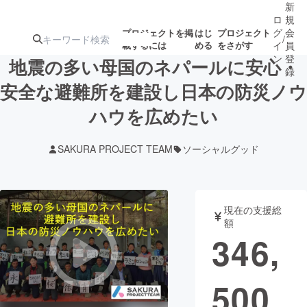
新
ロ
規
グ
会
プロジェクトを掲
はじ
プロジェクト
/
載するには
める
をさがす
イ
員
ン
登
地震の多い母国のネパールに安心・
録
安全な避難所を建設し日本の防災ノウ
ハウを広めたい
人気のプロ
注目のリ
注目の新着プロ
募集終了が近いプ
もうすぐ公開
ジェクト
ターン
ジェクト
ロジェクト
されます
SAKURA PROJECT TEAM
ソーシャルグッド
アート・写真
音楽
現在の支援総
テクノロジー・ガジェット
ゲーム・サ
額
346,
映像・映画
書籍・雑誌
500
ビジネス・起業
チャレンジ