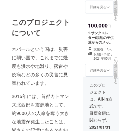
HALL (体育
タ
の名前の記載(任
ー
予定です。 6. 報
ン
意) 4.体育館に設
詳細を見る
館) 建設プロ
を
告会招待 日程：
選
置するプレート
ジェクト
択
2021年8月の開
す
への名前記載(任
る
催予定(コロナの
このプロジェクト
意) ※3.4につい
影響により開催
100,000
て、支援時に必
円
2．教育キャ
時期変更可能性
について
ず備考欄にご希
があります。) 場
1.サンクスレ
ンププロ
望のお名前をご
所：①東京・神
ター(現地の子供
ジェクト
記入ください。
奈川エリア ②
達からのメッ
5.報告会招待
長野市または松
セージ付き) 2.活
ネパールという国は、災害
（オンライン）
支援者：1人
本市 ③オンラ
動報告書を冊子
日程：2021年6
お届け予定：
インでの参加 7.
で送る 3.報告書
に弱い国で、これまでに幾
こ
月 場所：ZOOM
2021年05月
の
子供達のダンス
への名前の記載
リ
を利用して行う
タ
度も洪水や地滑り、落雷や
の動画(Youtube
(任意) 4.体育館
ー
6.報告会招待
ン
限定リンクと
に設置するプ
詳細を見る
を
(コロナの影響に
疫病などの多くの災害に見
選
Mp4データ)
レートへの名前
択
影響により開催
す
記載(任意)
る
時期未確定) 日
舞われています。
※3.4について、
このプロ
程：2021年8月
支援時に必ず備
の開催予定(コロ
ジェクト
考欄にご希望の
2015年には、首都カトマン
ナの影響により
お名前をご記入
は、
All-In方
開催時期変更可
ください。 5.報
ズ北西部を震源地として、
能性がありま
式
です。
告会招待（オン
す。) 場所：①東
ライン） 日程：
約9000人の人命を奪う大き
目標金額に
京・神奈川エリ
20201年6月 場
ア ②長野市ま
関わらず、
な地震が発生したことは、
所：ZOOMを利
たは松本市 ③
用して行う 6.報
2021/01/31
オンラインでの
皆さんの記憶にあるかも知
告会招待 (コロ