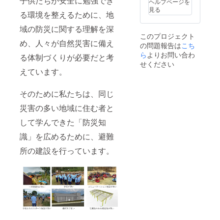
子供たちが安全に勉強でき
ヘルプページを
8月〜2021年12
見る
る環境を整えるために、地
月（平日を除
く）」 ※ コ
域の防災に関する理解を深
ロナの影響のよ
このプロジェクト
り時期変更ご相
め、人々が自然災害に備え
の問題報告は
こち
談 ※ 現地ま
ら
よりお問い合わ
での交通費およ
る体制づくりが必要だと考
び講演内容は別
せください
えています。
途ご相談
そのために私たちは、同じ
災害の多い地域に住む者と
して学んできた「防災知
識」を広めるために、避難
所の建設を行っています。