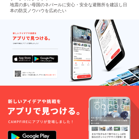
も、現地で体育館建設
地震の多い母国のネパールに安心・安全な避難所を建設し日
だけではなく、地震な
本の防災ノウハウを広めたい
どの災害の時の対策を
提案や、日本の文化紹
介などの交流活動をし
ていました。また、こ
の体育館は日本とネ
パールの架け橋になる
ように「桜体育館」と
いう名前つけていま
す。今では桜体育館の
体育館建設全体の7割
程度が完成していて、
あと一歩のところです
が、まだ建設費用が不
足している状況です。
これからも私たちは支
援金を集めて一日でも