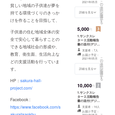
こ
2021年05月
の
貧しい地域の子供達が夢を
リ
タ
ー
日本では震
ン
持てる環境づくりのきっか
詳細を見る
を
災の時、避
選
択
けを作ることを目指して、
す
難所になる
る
体育館等の
5,000
円
子供達の住む地域全体の安
施設があり
1.サンクスレ
全で安心して暮らすことの
ますが、
ター 2.活動報告
書の送付(デジタ
ネパールで
できる地域社会の形成や、
ルデータにて) 3.
はそのよう
支援者：7人
報告会招待(オン
教育、衛生面、生活向上な
お届け予定：
な施設が無
ライン限定) 日
こ
2021年05月
の
程：2021年6月
どの支援活動を行っていま
く、防災と
リ
タ
場所：ZOOMを
ー
いう概念が
す。
ン
利用して行う予
詳細を見る
を
ありません
選
定です。
択
す
でした。
る
HP：
sakura-hall-
10,000
円
project.com/
そこで、
1.サンクスレ
我々は災害
ター 2.活動報告
Facebook :
書の送付(デジタ
時に避難所
ルデータにて) 3.
https://www.facebook.com/s
となる体育
支援者：14人
報告書への名前
お届け予定：
館をネパー
の記載(任意) ※
akuralisankhu
こ
2021年05月