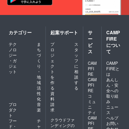
早く完成させるように
頑張っています。
カテゴリー
起案サポート
サ
CAMP
ー
FIRE
テク
ま
プ
ス
ビ
につい
ノロ
ち
ロ
タ
ス
て
ジー
づ
ジ
ッ
・ガ
く
ェ
フ
CAM
CAMP
ジェ
り
ク
に
PFI
FIREと
ット
・
ト
相
RE
は
地
を
談
CAM
あんし
域
作
す
PFI
ん・安
活
る
る
RE
全への
性
資
コ
取り組
化
料
ミュ
み
プロ
音
請
ニ
ニュー
ダク
楽
求
ティ
ス
ト
CAM
ヘルプ
クラウドファ
フー
チ
PFI
お問い
ンディングの
ド・
ャ
RE
合わせ