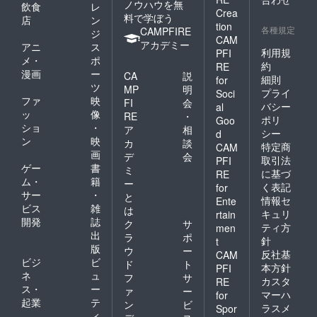
ノウハウを無
飲食
レ
Crea
料で学ぼう
店
ン
tion
各種規定
CAMPFIRE
ジ
CAM
アカデミー
アニ
ス
利用規
PFI
メ・
ポ
約
RE
漫画
ー
CA
説
細則
for
ツ
MP
明
プライ
Soci
ファ
映
FI
会
バシー
al
ッ
像
RE
・
ポリ
Goo
ショ
・
ア
相
シー
d
ン
映
カ
談
特定商
CAM
画
デ
会
取引法
PFI
ゲー
書
ミ
に基づ
RE
ム・
籍
ー
く表記
for
サー
・
と
情報セ
Ente
ビス
雑
は
キュリ
rtain
開発
誌
ク
サ
ティ方
men
出
ラ
ポ
針
t
版
ウ
ー
反社基
CAM
ビジ
ビ
ド
ト
本方針
PFI
ネ
ュ
フ
サ
カスタ
RE
ス・
ー
ァ
ー
マーハ
for
起業
テ
ン
ビ
ラスメ
Spor
ィ