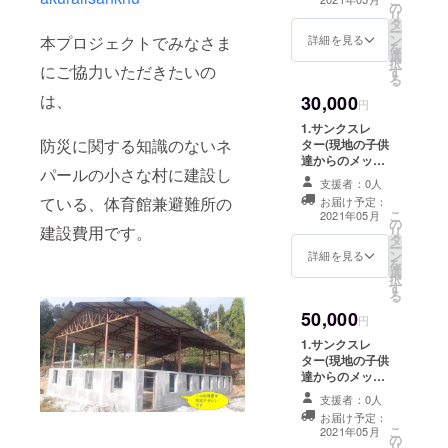
の
支援時、必ず備
ルの国立学
リ
タ
考欄にご希望の
ー
校で建設始
ン
お名前をご記入
本プロジェクトでみなさま
詳細を見る
を
め、
選
ください。 4.報
択
にご協力いただきたいの
す
告会招待(オンラ
日本とネ
る
イン限定) 日程：
は、
パールの友
30,000
2021年6月 場
円
所：ZOOMを利
好関係を表
1.サンクスレ
用して行う予定
すため、そ
防災に関する知識のないネ
ター(現地の子供
です。
達からのメッ
の体育館の
パールの小さな村に建設し
セージ付き) 2.活
支援者：0人
名前を
動報告書の送付
ている、体育館兼避難所の
お届け予定：
(デジタルデータ
SAKURA
こ
2021年05月
の
にて) 3.報告書へ
建設費用です。
HALL (体育
リ
タ
の名前の記載(任
ー
館)と名付け
ン
意) 4.体育館に設
詳細を見る
を
選
置するプレート
ました。
択
す
への名前記載(任
る
現在は、主
意) ※3.4につい
50,000
に2つのプロ
て、支援時に必
円
ず備考欄にご希
ジェクトを
1.サンクスレ
望のお名前をご
ター(現地の子供
実行してい
記入ください。
達からのメッ
5.報告会招待
ます。
セージ付き) 2.活
（オンライン）
支援者：0人
動報告書の送付
日程：2021年6
お届け予定：
(デジタルデータ
1． SAKURA
こ
月 場所：ZOOM
2021年05月
の
にて) 3.報告書へ
リ
を利用して行う