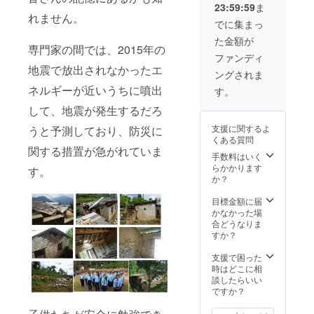
参加 交通費や滞
23:59:59
ま
ナの影響に影響
れません。
在費：自己負担
により開催時期
でに集まっ
でお願いしま
未確定) 日程：
す。 7.記念品
た金額が
2021年8月の開
専門家の間では、2015年の
(キーホルダーな
催予定(コロナの
ファンディ
ど 建設時の端材
影響により開催
地震で放出されなかったエ
を利用したもの)
ングされま
時期変更可能性
8.子供達のダン
ネルギーが近いうちに噴出
があります。) 場
す。
スの動画
所：①東京・神
(Youtube 限定リ
して、地震が発生するだろ
奈川エリア ②
ンクとMp4デー
長野市または松
支援に関するよ
タとDVD)
うと予測しており、防災に
本市 ③オンラ
くある質問
インでの参加 交
関する措置が急がれていま
手数料はいく
通費や滞在費：
らかかります
自己負担でお願
す。
か？
いします。 7.記
念品(キーホル
目標金額に届
ダーなど 建設時
かなかった場
の端材を利用し
合どうなりま
たもの 8現地の
すか？
お土産(T-シャ
ツ） 9.子供達の
支援で困った
ダンスの動画
時はどこに相
(Youtube 限定リ
談したらいい
ンクとMp4デー
ですか？
タとDVD) 10.出
張講演 ※「有
効期限：2021年