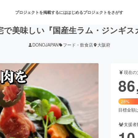
プロジェクトを掲載するには
はじめる
プロジェクトをさがす
宅で美味しい『国産生ラム・ジンギス
DONOJAPAN
フード・飲食店
大阪府
注目のリターン
注目の新着プロジェクト
募集終了が近いプロジェクト
も
現在の
音楽
舞台・パフォーマンス
86
ゲーム・サービス開発
フード・飲食店
28%
書籍・雑誌出版
アニメ・漫画
目標金額は3
支援者
チャレンジ
ビューティー・ヘルスケ
10