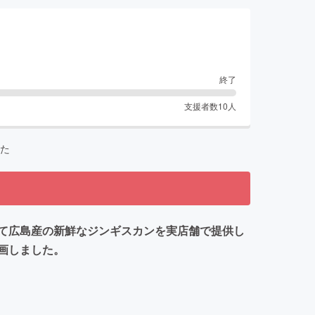
終了
支援者数
10
人
た
て広島産の新鮮なジンギスカンを実店舗で提供し
画しました。