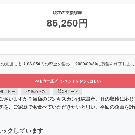
現在の支援総額
86,250
円
人の支援により
86,250
円の資金を集め、
2020/09/30
に募集を終了しまし
もう一度プロジェクトをやってほしい
RLコピー
埋め込み
QRコード
ございますか？当店のジンギスカンは純国産。月の収穫に応じ
肉を、ご家庭でも食べていただきたいと思い、今回の企画を計
ェックしています