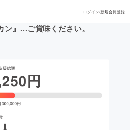
ログイン
/
新規会員登録
カン』…ご賞味ください。
うすぐ公開されます
支援総額
プロダクト
,250
円
ファッション
スポーツ
00,000円
数
ア
ソーシャルグッド
人