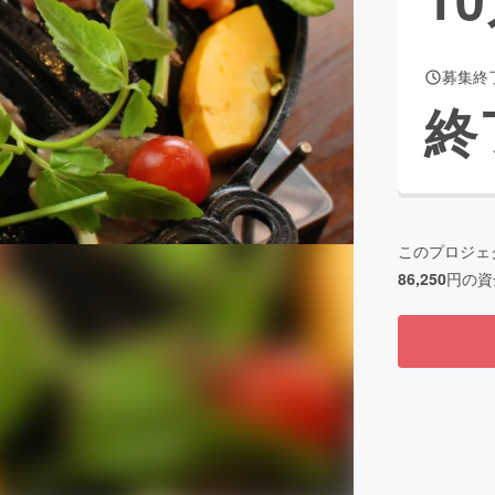
募集終
CAMPFIRE for Social Good
CAMPFIRE Creation
終
CAMPFIREふるさと納税
machi-ya
コミュニティ
このプロジェ
86,250
円の資