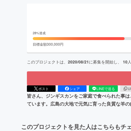
28
%達成
目標金額
300,000
円
このプロジェクトは、
2020/08/21
に募集を開始し、
10
ポスト
シェア
LINEで送る
U
皆さん、ジンギスカンをご家庭で食べられた事は
ています。広島の大地で元気に育った良質な羊の
このプロジェクトを見た人はこちらもチ