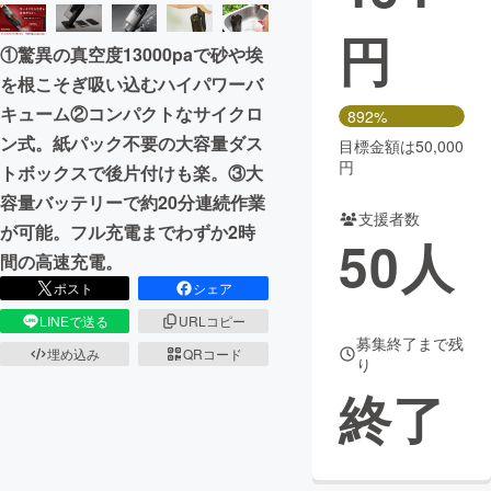
円
まちづくり・地域活性化
①驚異の真空度13000paで砂や埃
を根こそぎ吸い込むハイパワーバ
CAMPFIRE for Social Good
CAMPFIRE Creation
キューム②コンパクトなサイクロ
892%
CAMPFIREふるさと納税
machi-ya
コミュニティ
ン式。紙パック不要の大容量ダス
目標金額は50,000
円
トボックスで後片付けも楽。③大
容量バッテリーで約20分連続作業
支援者数
が可能。フル充電までわずか2時
50
人
間の高速充電。
ポスト
シェア
LINEで送る
URLコピー
募集終了まで残
埋め込み
QRコード
り
終了