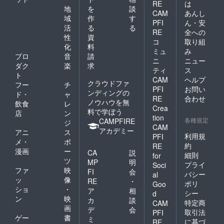
RE
は
地
を
談
CAM
あんし
域
作
す
PFI
ん・安
活
る
る
RE
全への
性
資
コ
取り組
化
料
ミュ
み
プロ
音
請
ニ
ニュー
ダク
楽
求
ティ
ス
ト
CAM
ヘルプ
クラウドファ
フー
チ
PFI
お問い
ンディングの
ド・
ャ
RE
合わせ
ノウハウを無
飲食
レ
Crea
料で学ぼう
店
ン
tion
各種規定
CAMPFIRE
ジ
CAM
アカデミー
アニ
ス
利用規
PFI
メ・
ポ
約
RE
漫画
ー
CA
説
細則
for
ツ
MP
明
プライ
Soci
ファ
映
FI
会
バシー
al
ッ
像
RE
・
ポリ
Goo
ショ
・
ア
相
シー
d
ン
映
カ
談
特定商
CAM
画
デ
会
取引法
PFI
ゲー
書
ミ
に基づ
RE