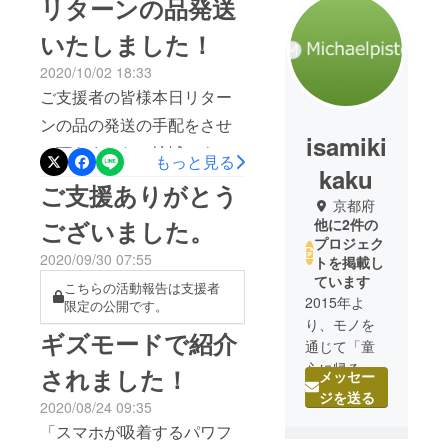
リターンの品発送
いたしました！
2020/10/02 18:33
ご支援者の皆様本日リター
ンの品の発送の手配をさせ
isamiki
て頂きました。地域により
もっと見る
kaku
ましては、お届けまで2～3
ご支援ありがとう
京都府
日かかってしまう可能性も
ございました。
他に2件の
ございますが、今しばらく
プロジェク
2020/09/30 07:55
トを掲載し
お待ちくださいませ。商品
ています
こちらの活動報告は支援者
に関しまして何かございま
2015年よ
限定の公開です。
したら、下記までご連絡頂
り、モノを
ギズモードで紹介
通じて「童
きますようお願いいたしま
心に帰る喜
されました！
す。・お問い合わせ窓口
メッセー
び」をテー
ジを送る
michaelpiste@isami.xsrv.jp
2020/08/24 09:35
マに
「スマホが吸着するパワフ
皆様に末永くお使い頂けま
欧米輸入を