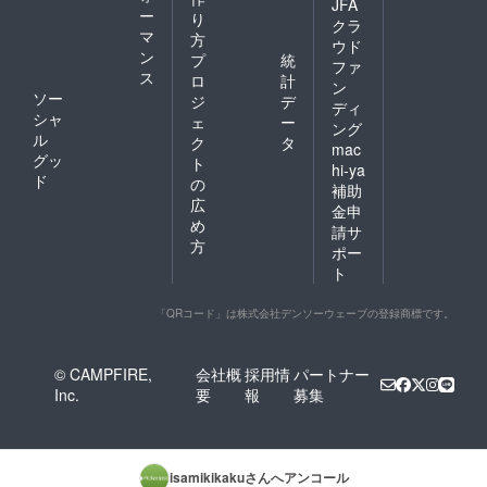
JFA
ー
り
クラ
マ
方
ウド
ン
プ
統
ファ
ス
ロ
計
ン
ソー
ジ
デ
ディ
シャ
ェ
ー
ング
ル
ク
タ
mac
グッ
ト
hi-ya
ド
の
補助
広
金申
め
請サ
方
ポー
ト
「QRコード」は株式会社デンソーウェーブの登録商標です。
© CAMPFIRE,
会社概
採用情
パートナー
Inc.
要
報
募集
isamikikaku
さんへアンコール