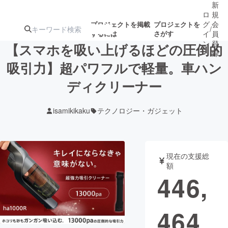
新
ロ
規
グ
会
プロジェクトを掲載
プロジェクトを
/
するには
さがす
イ
員
ン
登
【スマホを吸い上げるほどの圧倒的
録
吸引力】超パワフルで軽量。車ハン
ディクリーナー
人気のプロ
注目のリ
注目の新着プロ
募集終了が近いプ
もうすぐ公開
ジェクト
ターン
ジェクト
ロジェクト
されます
isamikikaku
テクノロジー・ガジェット
アート・写真
音楽
現在の支援総
テクノロジー・ガジェット
ゲーム・サ
額
446,
映像・映画
書籍・雑誌
464
ビジネス・起業
チャレンジ