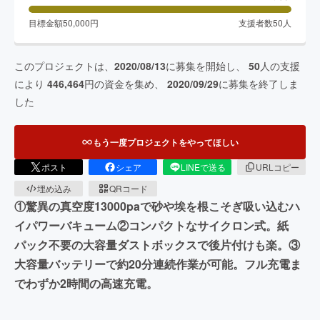
目標金額
50,000
円
支援者数
50
人
このプロジェクトは、
2020/08/13
に募集を開始し、
50
人の支援
により
446,464
円の資金を集め、
2020/09/29
に募集を終了しま
した
もう一度プロジェクトをやってほしい
ポスト
シェア
LINEで送る
URLコピー
埋め込み
QRコード
①驚異の真空度13000paで砂や埃を根こそぎ吸い込むハ
イパワーバキューム②コンパクトなサイクロン式。紙
パック不要の大容量ダストボックスで後片付けも楽。③
大容量バッテリーで約20分連続作業が可能。フル充電ま
でわずか2時間の高速充電。