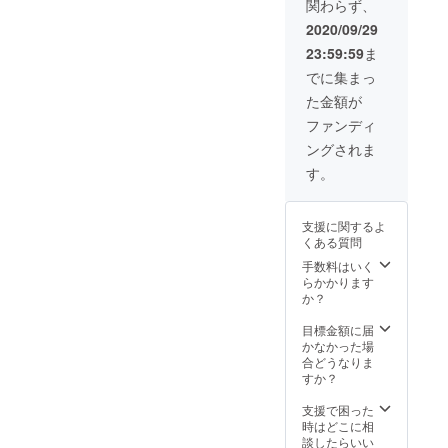
関わらず、
個
■Micro
2020/09/29
USB-
23:59:59
ま
TypeC
ケーブ
でに集まっ
ル × 1個
た金額が
※製造状
況によ
ファンディ
り出荷
ングされま
時期が
遅れる
す。
場合、
早急に
ご連絡
支援に関するよ
致しま
くある質問
す。
手数料はいく
らかかります
か？
目標金額に届
かなかった場
合どうなりま
すか？
支援で困った
時はどこに相
談したらいい