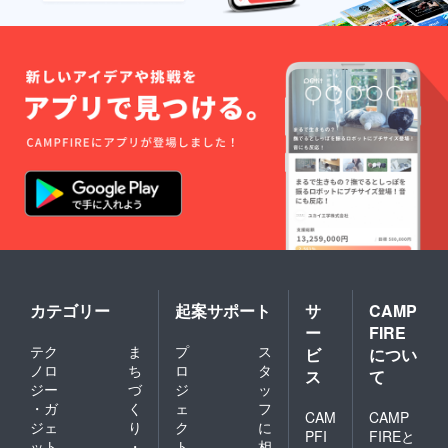
カテゴリー
起案サポート
サ
CAMP
ー
FIRE
テク
ま
プ
ス
ビ
につい
ノロ
ち
ロ
タ
ス
て
ジー
づ
ジ
ッ
・ガ
く
ェ
フ
CAM
CAMP
ジェ
り
ク
に
PFI
FIREと
ット
・
ト
相