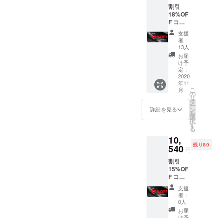
ていただけ
割引
造状況
ましたら、
18%OF
により
ご支援たま
F コー
出荷時
ス 定価
期が遅
わりますと
支援
12,400
れる場
者：
幸いです。
円 →
合、早
13人
10,168
急にご
お届
円
連絡致
け予
（税・
しま
定：
送料
2020
す。
年11
込） 配
こ
月
送時
の
リ
期：
タ
ー
2020年
ン
詳細を見る
を
11月予
選
択
定 【内
す
る
容】
10,
■ha100
残り80
0R -
540
円
ArritzS
割引
6 × 1個
15%OF
■2in1ノ
F コー
ズル × 1
ス 定価
個
支援
12,400
■Micro
者：
円 →
USB-
0人
10,540
TypeC
お届
円
ケーブ
け予