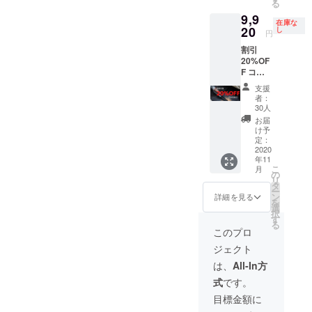
る
容】
場合、
9,9
■ha100
早急に
在庫な
0R -
20
ご連絡
し
円
ArritzS
致しま
割引
6 -
す
20%OF
ArritzS
F コー
6 × 1個
ス 定価
■2in1ノ
支援
12,400
ズル × 1
者：
円 →
個
30人
9,920円
■Micro
お届
（税・
USB-
け予
送料
TypeC
定：
込） 配
2020
ケーブ
年11
送時
ル × 1個
こ
月
期：
※製造状
の
リ
2020年
況によ
タ
ー
11月予
り出荷
ン
詳細を見る
を
定 【内
時期が
選
択
容】
遅れる
す
る
■ha100
場合、
このプロ
0R -
早急に
ジェクト
ArritzS
ご連絡
6 -
致しま
は、
All-In方
ArritzS
す
式
です。
6 × 1個
■2in1ノ
目標金額に
ズル × 1