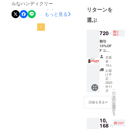
メイン業務
ルなハンディクリー
すと幸いです。
リターンを
として設立
ナー！」としてギズモード
もっと見る
しました。
選ぶ
に掲載されました！ワン
ルームマンションで大きな
1
国内外で商
720
残り
円
品開発を行
掃除機が邪魔な方に最適の
981
いながら、
割引
軽量な強力ハンディクリー
10%OF
あったらい
F コー
ナー引き続きご支援のほど
いなと思え
ス 定価
支援
お願いいたします。
る商品を
800円
者：
→ 720
19人
お届けして
円
お届
おります。
（税・
け予
送料
定：
込） 配
2020
精一杯プロ
年11
送時
こ
月
ジェクトに
期：
の
リ
2020年
取り組んで
タ
ー
11月予
ン
詳細を見る
参りますの
を
定 【内
選
択
で、
容】 ■
す
る
交換用
少しでもご
10,
フィル
興味を持っ
残り37
ター × 1
168
円
個 ※製