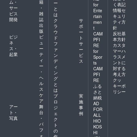
ム・
籍
ー
く表記
for
サー
・
と
情報セ
Ente
ビス
雑
は
キュリ
rtain
開発
誌
ク
サ
ティ方
men
出
ラ
ポ
針
t
版
ウ
ー
反社基
CAM
ビジ
ビ
ド
ト
本方針
PFI
ネ
ュ
フ
サ
カスタ
RE
ス・
ー
ァ
ー
マーハ
for
起業
テ
ン
ビ
ラスメ
Spor
ィ
デ
ス
ントに
ts
ー
ィ
対する
CAM
・
ン
考え方
PFI
ヘ
グ
クッ
RE
ル
と
キーポ
ふる
ス
は
リシー
さと
ケ
プ
実
納税
ア
ロ
施
AD
アー
舞
ジ
事
FOR
ト・
台
ェ
例
ALL
写真
・
ク
HIO
パ
ト
KOS
フ
の
HI
ォ
作