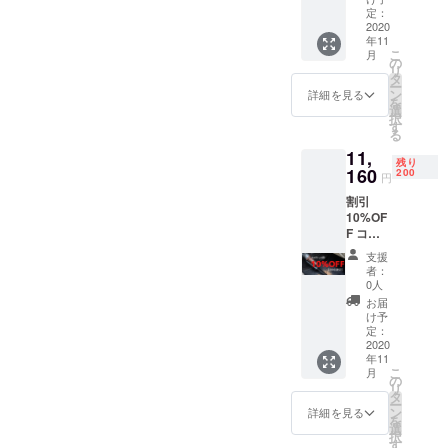
（税・
ル× 1個
定：
送料
2020
※製造状
年11
込） 配
況によ
こ
月
送時
り出荷
の
リ
期：
時期が
タ
ー
2020年
遅れる
ン
詳細を見る
を
11月予
場合、
選
択
定 【内
早急に
す
る
容】
ご連絡
11,
■ha100
致しま
残り
0R -
160
す。
200
円
ArritzS
割引
6 -
10%OF
ArritzS
F コー
6 × 1個
ス 定価
■2in1ノ
支援
12,400
ズル × 1
者：
円 →
個
0人
11,160
■Micro
お届
円
USB-
け予
（税・
TypeC
定：
送料
2020
ケーブ
年11
込） 配
ル × 1個
こ
月
送時
※製造状
の
リ
期：
況によ
タ
ー
2020年
り出荷
ン
詳細を見る
を
11月予
時期が
選
択
定 【内
遅れる
す