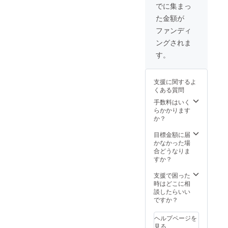
ふく
ピン
でに集まっ
ボール
ク、黄
た金額が
ペン3本
色、水
☆まめ
色のど
ファンディ
ふくレ
れかに
ングされま
モン
なりま
シャー
す。 内
す。
プペン3
布は黄
本 ☆ま
色パン
めふく
ダまた
支援に関するよ
のおっ
はピン
くある質問
きなエ
クまた
コバッ
はキナ
手数料はいく
グ2枚
リ。 色
らかかります
☆パン
は必ず
か？
屋さん
しもご
パンダ
希望に
目標金額に届
の手作
添えな
かなかった場
りがま
い可能
合どうなりま
口１つ
性があ
すか？
外側の
ります
色はグ
が、な
支援で困った
レー、
るべく
時はどこに相
ピン
ご希望
談したらいい
ク、黄
に添え
ですか？
色、水
るよう
色のど
にお作
ヘルプページを
れかに
りいた
見る