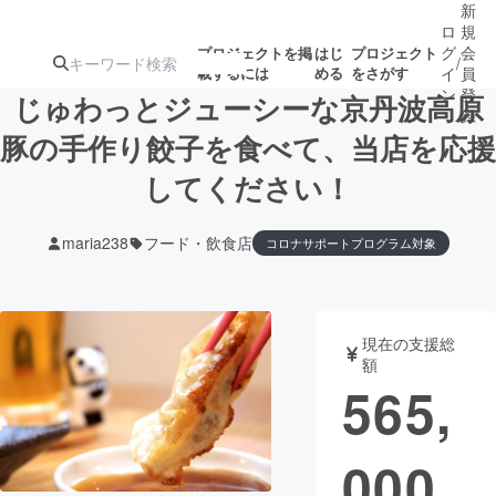
新
ロ
規
グ
会
プロジェクトを掲
はじ
プロジェクト
/
載するには
める
をさがす
イ
員
ン
登
じゅわっとジューシーな京丹波高原
録
豚の手作り餃子を食べて、当店を応援
してください！
人気のプロ
注目のリ
注目の新着プロ
募集終了が近いプ
もうすぐ公開
ジェクト
ターン
ジェクト
ロジェクト
されます
maria238
フード・飲食店
コロナサポートプログラム対象
アート・写真
音楽
現在の支援総
テクノロジー・ガジェット
ゲーム・サ
額
565,
映像・映画
書籍・雑誌
000
ビジネス・起業
チャレンジ