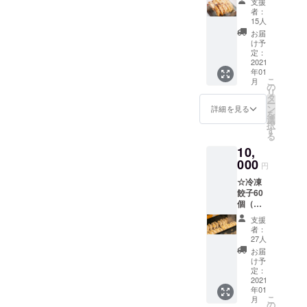
支援
子20
者：
個、京
15人
丹波本
お届
しめじ
け予
餃子20
定：
個） ☆
2021
年01
まめふ
こ
月
くの
の
リ
おっき
タ
ー
な布ブ
ン
詳細を見る
を
クロ１
選
択
枚
す
る
10,
000
円
☆冷凍
餃子60
個（レ
モン餃
支援
子20
者：
個、京
27人
丹波本
お届
しめじ
け予
餃子20
定：
個、
2021
年01
チーズ
こ
月
餃子20
の