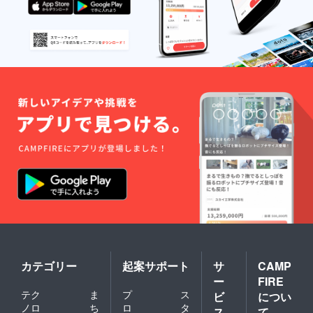
どれ
か、内
布の色3
色の中
のどれ
かを備
考欄に
てご記
入くだ
さい。
特にご
希望が
ない場
合は
「色指
定な
し」と
お書き
くださ
い。 ☆
手書き
のお礼
状 ☆店
頭、通
カテゴリー
起案サポート
サ
CAMP
販、イ
ー
FIRE
ベント
テク
ま
プ
ス
時に配
ビ
につい
布する
ノロ
ち
ロ
タ
ス
て