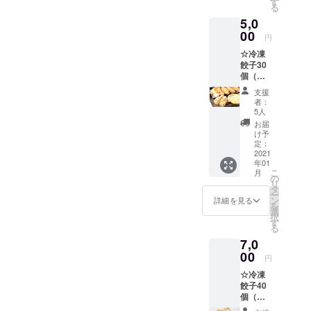
す
る
5,0
00
円
☆冷凍
餃子30
個（レ
モン餃
支援
子15
者：
個、京
5人
丹波本
お届
しめじ
け予
餃子15
定：
個） ☆
2021
年01
まめふ
こ
月
くボー
の
リ
ルペン
タ
ー
☆レモ
ン
詳細を見る
を
ンまめ
選
択
ふく
す
る
シャー
7,0
プペン
00
円
☆冷凍
餃子40
個（レ
モン餃