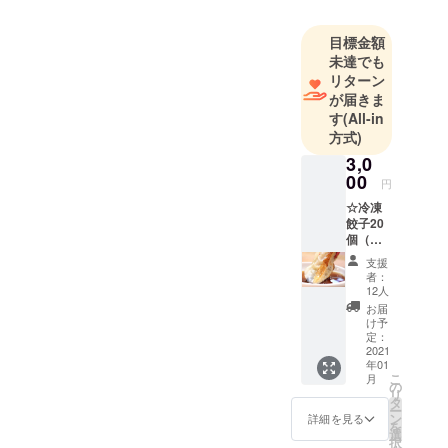
ています。ぶつけてへこま
目標金額
さないように、細心の注意
未達でも
を払って洗っています。大
リターン
が届きま
事に使わせていただきます
す
(All-in
ね。本当にありがとうござ
方式)
います。
3,0
00
円
☆冷凍
餃子20
個（レ
モン餃
支援
子10
者：
個、京
12人
丹波本
お届
しめじ
け予
餃子10
定：
個） ☆
2021
年01
まめふ
こ
月
くボー
の
リ
ルペン
タ
ー
ン
詳細を見る
を
選
択