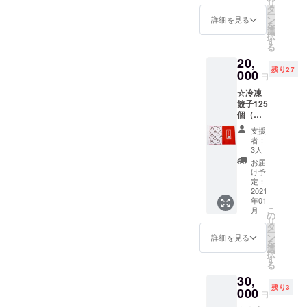
リ
個） ☆
タ
ー
ミヤコ
ン
詳細を見る
を
パンダ
選
択
オリジ
す
る
ナルク
20,
リア
残り27
ファイ
000
円
ル1枚
☆冷凍
（表裏
餃子125
デザイ
個（レ
ン違
モン餃
い） ☆
支援
子25
まめふ
者：
個、京
くボー
3人
丹波本
ルペン1
お届
しめじ
本 ☆レ
け予
餃子25
モンま
定：
個、
2021
めふく
年01
チーズ
シャー
こ
月
餃子25
プペン1
の
リ
個、し
本 ☆ま
タ
ー
そ餃子
めふく
ン
詳細を見る
を
25個、
のおっ
選
択
リッチ
きなヌ
す
る
ガー
ノブク
30,
リック
ロ1枚
残り3
25個）
000
☆手書
円
☆ミヤ
きのお