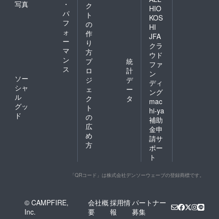
写真
・
ク
HIO
パ
ト
KOS
フ
の
HI
ォ
作
JFA
ー
り
クラ
マ
方
ウド
ン
プ
統
ファ
ス
ロ
計
ン
ソー
ジ
デ
ディ
シャ
ェ
ー
ング
ル
ク
タ
mac
グッ
ト
hi-ya
ド
の
補助
広
金申
め
請サ
方
ポー
ト
「QRコード」は株式会社デンソーウェーブの登録商標です。
© CAMPFIRE,
会社概
採用情
パートナー
Inc.
要
報
募集