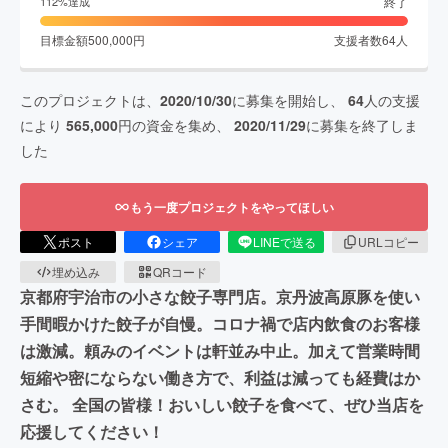
終了
112
%達成
目標金額
500,000
円
支援者数
64
人
このプロジェクトは、
2020/10/30
に募集を開始し、
64
人の支援
により
565,000
円の資金を集め、
2020/11/29
に募集を終了しま
した
もう一度プロジェクトをやってほしい
ポスト
シェア
LINEで送る
URLコピー
埋め込み
QRコード
京都府宇治市の小さな餃子専門店。京丹波高原豚を使い
手間暇かけた餃子が自慢。コロナ禍で店内飲食のお客様
は激減。頼みのイベントは軒並み中止。加えて営業時間
短縮や密にならない働き方で、利益は減っても経費はか
さむ。 全国の皆様！おいしい餃子を食べて、ぜひ当店を
応援してください！