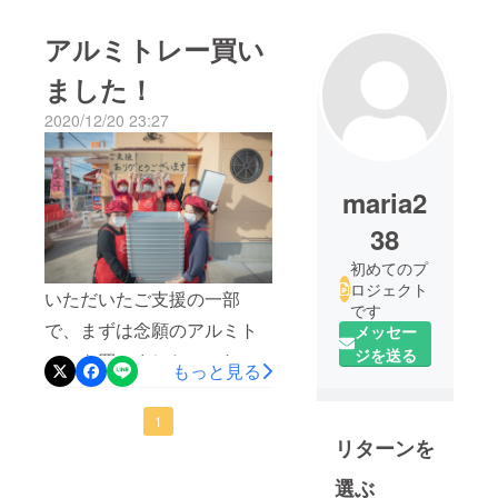
アルミトレー買い
ました！
2020/12/20 23:27
maria2
38
初めてのプ
ロジェクト
いただいたご支援の一部
です
で、まずは念願のアルミト
メッセー
ジを送る
レーを買いました。これで
もっと見る
一度に早く餃子を冷凍する
ことができます。「さっき
1
リターンを
つくった餃子がもう凍って
る！」と、みんなで感動し
選ぶ