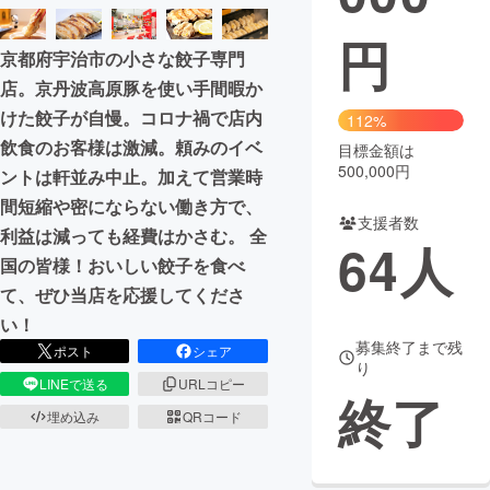
円
まちづくり・地域活性化
京都府宇治市の小さな餃子専門
店。京丹波高原豚を使い手間暇か
CAMPFIRE for Social Good
CAMPFIRE Creation
けた餃子が自慢。コロナ禍で店内
112%
CAMPFIREふるさと納税
machi-ya
コミュニティ
飲食のお客様は激減。頼みのイベ
目標金額は
500,000円
ントは軒並み中止。加えて営業時
間短縮や密にならない働き方で、
支援者数
利益は減っても経費はかさむ。 全
64
人
国の皆様！おいしい餃子を食べ
て、ぜひ当店を応援してくださ
い！
募集終了まで残
ポスト
シェア
り
LINEで送る
URLコピー
終了
埋め込み
QRコード