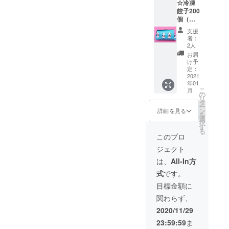
☆冷凍
コパン
礼状
餃子200
ダクリ
個（レ
アファ
モン餃
イル2枚
支援
子30
☆まめ
者：
個、京
ふく
2人
丹波本
ボール
お届
しめじ
ペン2本
け予
餃子30
☆まめ
定：
個、
2021
ふくレ
年01
チーズ
モン
こ
月
餃子30
シャー
の
リ
個、し
プペン2
タ
ー
そ餃子
本 ☆ま
ン
詳細を見る
を
30個、
めふく
選
択
リッチ
のおっ
す
る
ガー
きなヌ
このプロ
リック
ノブク
ジェクト
30個、
ロ1枚
プレー
☆パン
は、
All-In方
ン50
屋さん
式
です。
個） ☆
パンダ
ミヤコ
の手作
目標金額に
パンダ
りがま
関わらず、
クリア
口１つ
ファイ
外側の
2020/11/29
ル6枚
色はグ
23:59:59
ま
☆まめ
レー、