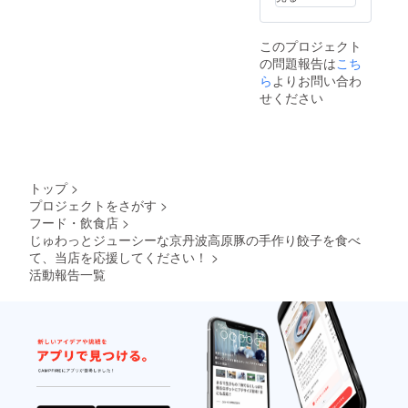
なりま
します
す。 内
ので、
布は黄
外側の
このプロジェクト
色パン
色4色の
の問題報告は
こち
ダまた
うちの
はピン
ら
よりお問い合わ
どれ
クまた
か、内
せください
はキナ
布の色3
リ。 色
色の中
は必ず
のどれ
しもご
かを備
希望に
考欄に
添えな
てご記
トップ
>
い可能
入くだ
プロジェクトをさがす
>
性があ
さい。
フード・飲食店
>
ります
特にご
が、な
じゅわっとジューシーな京丹波高原豚の手作り餃子を食べ
希望が
るべく
ない場
て、当店を応援してください！
>
ご希望
合は
活動報告一覧
に添え
「色指
るよう
定な
にお作
し」と
りいた
お書き
します
くださ
ので、
い。 ☆
外側の
手書き
色4色の
のお礼
うちの
状