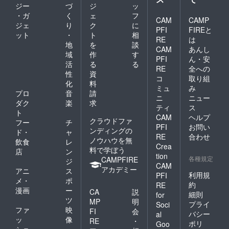
リーフ
ジー
づ
ジ
ッ
レット5
・ガ
く
ェ
フ
万枚
CAM
CAMP
ジェ
り
ク
に
と、1日
PFI
FIREと
ット
・
ト
相
10000
RE
は
人以上
地
を
談
CAM
あんし
動員す
域
作
す
PFI
ん・安
るイベ
活
る
る
ント時
RE
全への
性
資
の看板
コ
取り組
化
料
に5日間
ミュ
み
スポン
プロ
音
請
ニ
ニュー
サー枠
ダク
楽
求
ティ
ス
でお名
ト
CAM
ヘルプ
前を入
クラウドファ
フー
チ
れさせ
PFI
お問い
ンディングの
ド・
ャ
ていた
RE
合わせ
ノウハウを無
飲食
レ
だきそ
Crea
料で学ぼう
の模様
店
ン
tion
をSNS
各種規定
CAMPFIRE
ジ
CAM
でも紹
アカデミー
アニ
ス
介させ
利用規
PFI
メ・
ポ
ていた
約
RE
漫画
ー
だきま
CA
説
細則
for
す。 掲
ツ
MP
明
プライ
Soci
載ご希
ファ
映
FI
会
バシー
al
望のお
ッ
像
RE
・
ポリ
名前を
Goo
ショ
・