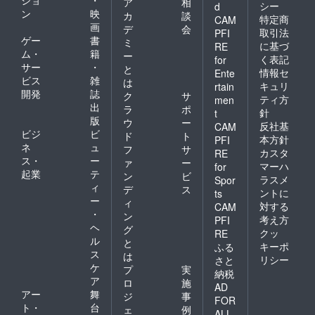
ア
相
備考欄
シー
d
ン
映
にお書
カ
談
特定商
CAM
きくだ
画
デ
会
取引法
PFI
さい。
ゲー
書
ミ
に基づ
RE
スポン
ム・
籍
ー
く表記
for
サー枠
サー
・
と
ご利用
情報セ
Ente
ビス
雑
は
のご希
キュリ
rtain
開発
誌
望がな
ク
サ
ティ方
men
い場合
出
ラ
ポ
針
t
は「ス
版
ウ
ー
反社基
CAM
ポン
ビジ
ビ
ド
ト
サー希
本方針
PFI
ネ
ュ
フ
サ
望な
カスタ
RE
ス・
ー
し」と
ァ
ー
マーハ
for
お書き
起業
テ
ン
ビ
ラスメ
Spor
くださ
ィ
デ
ス
ントに
ts
い。
ー
ィ
対する
CAM
・
ン
考え方
PFI
ヘ
グ
クッ
RE
ル
と
キーポ
ふる
ス
は
リシー
さと
ケ
プ
実
納税
ア
ロ
施
AD
アー
舞
ジ
事
FOR
ト・
台
ェ
例
ALL