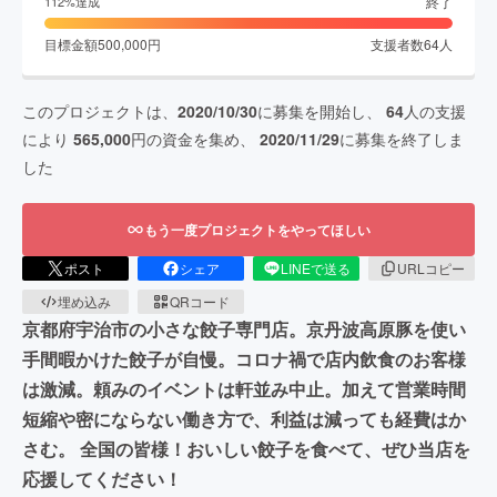
終了
112
%達成
目標金額
500,000
円
支援者数
64
人
このプロジェクトは、
2020/10/30
に募集を開始し、
64
人の支援
により
565,000
円の資金を集め、
2020/11/29
に募集を終了しま
した
もう一度プロジェクトをやってほしい
ポスト
シェア
LINEで送る
URLコピー
埋め込み
QRコード
京都府宇治市の小さな餃子専門店。京丹波高原豚を使い
手間暇かけた餃子が自慢。コロナ禍で店内飲食のお客様
は激減。頼みのイベントは軒並み中止。加えて営業時間
短縮や密にならない働き方で、利益は減っても経費はか
さむ。 全国の皆様！おいしい餃子を食べて、ぜひ当店を
応援してください！