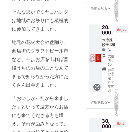
リ
個） ☆
タ
ー
ミヤコ
ン
詳細を見る
を
そんな思いでミヤコパンダ
パンダ
選
択
オリジ
す
は地域のお祭りにも積極的
る
ナルク
20,
リア
に参加してきました。
残り27
ファイ
000
円
ル1枚
☆冷凍
（表裏
地元の花火大会や盆踊り、
餃子125
デザイ
個（レ
ン違
商店街のクラフトビール市
モン餃
い） ☆
支援
など、一歩お店を出れば普
子25
まめふ
者：
個、京
くボー
3人
段うちのお店のことなんて
丹波本
ルペン1
お届
しめじ
本 ☆レ
け予
まるで知らなかった方にた
餃子25
モンま
定：
個、
2021
めふく
くさん出会えました。
年01
チーズ
シャー
こ
月
餃子25
プペン1
の
リ
個、し
本 ☆ま
タ
「おいしかったから来まし
ー
そ餃子
めふく
ン
詳細を見る
を
25個、
た」といって遠方からお店
のおっ
選
択
リッチ
きなヌ
す
る
にも来てくださる方も増
ガー
ノブク
30,
リック
ロ1枚
え、それが励みとなって、
残り3
25個）
000
☆手書
円
☆ミヤ
きのお