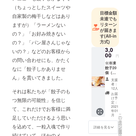
（ちょっとしたスイーツや
目標金額
自家製の梅干しなどはあり
未達でも
リターン
ますが）「ラーメンない
が届きま
の？」「お好み焼きない
す
(All-in
方式)
の？」「パン屋さんじゃな
3,0
いの？」などのお客様から
00
円
の問い合わせにも、かたく
☆冷凍
餃子20
なに「餃子しかありませ
個（レ
ん」を貫いてきました。
モン餃
支援
子10
者：
個、京
12人
それは私たちが「餃子のも
丹波本
お届
しめじ
け予
つ無限の可能性」を信じ
餃子10
定：
個） ☆
2021
て、これだけでお客様に満
年01
まめふ
こ
月
くボー
足していただけるよう思い
の
リ
ルペン
タ
ー
を込めて、一粒入魂で作り
ン
詳細を見る
を
選
択
続けていて、ほかのメ