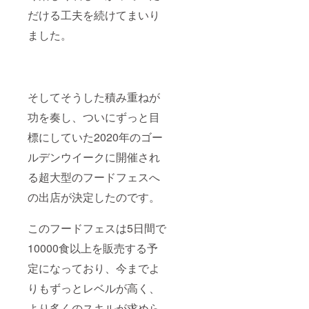
リーフ
だける工夫を続けてまいり
レット5
万枚
ました。
と、1日
10000
人以上
動員す
るイベ
ント時
そしてそうした積み重ねが
の看板
に5日間
功を奏し、ついにずっと目
スポン
標にしていた2020年のゴー
サー枠
でお名
ルデンウイークに開催され
前を入
れさせ
る超大型のフードフェスへ
ていた
だきそ
の出店が決定したのです。
の模様
をSNS
でも紹
このフードフェスは5日間で
介させ
ていた
10000食以上を販売する予
だきま
定になっており、今までよ
す。 掲
載ご希
りもずっとレベルが高く、
望のお
名前を
より多くのスキルが求めら