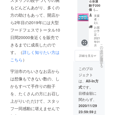
スタッフの餃子づくりの腕
☆冷凍
コパン
礼状
餃子200
ダクリ
もどんどんあがり、多くの
個（レ
アファ
モン餃
イル2枚
方の助けもあって、開店か
支援
子30
☆まめ
者：
個、京
ら2年目の2019年には大型
ふく
2人
丹波本
ボール
お届
フードフェスでトータル10
しめじ
ペン2本
け予
餃子30
☆まめ
定：
日間20000食近くを販売で
個、
2021
ふくレ
年01
チーズ
モン
きるまでに成長したので
こ
月
餃子30
シャー
の
リ
個、し
プペン2
タ
す。（
詳しく知りたい方は
ー
そ餃子
本 ☆ま
ン
詳細を見る
を
30個、
こちら
）
めふく
選
択
リッチ
のおっ
す
る
ガー
きなヌ
このプロ
宇治市のちいさなお店から
リック
ノブク
ジェクト
30個、
ロ1枚
は想像もできない数の、し
プレー
☆パン
は、
All-In方
ン50
屋さん
かもすべて手作りの餃子
式
です。
個） ☆
パンダ
ミヤコ
の手作
目標金額に
を、たくさんの方にお召し
パンダ
りがま
関わらず、
クリア
口１つ
上がりいただけて、スタッ
ファイ
外側の
2020/11/29
フ一同感動に堪えませんで
ル6枚
色はグ
23:59:59
ま
☆まめ
レー、