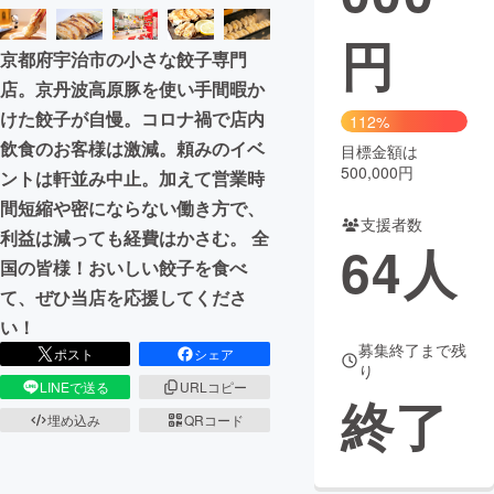
円
まちづくり・地域活性化
京都府宇治市の小さな餃子専門
店。京丹波高原豚を使い手間暇か
CAMPFIRE for Social Good
CAMPFIRE Creation
けた餃子が自慢。コロナ禍で店内
112%
CAMPFIREふるさと納税
machi-ya
コミュニティ
飲食のお客様は激減。頼みのイベ
目標金額は
500,000円
ントは軒並み中止。加えて営業時
間短縮や密にならない働き方で、
支援者数
利益は減っても経費はかさむ。 全
64
人
国の皆様！おいしい餃子を食べ
て、ぜひ当店を応援してくださ
い！
募集終了まで残
ポスト
シェア
り
LINEで送る
URLコピー
終了
埋め込み
QRコード