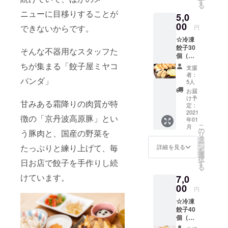
す
る
ニューに目移りすることが
5,0
00
できないからです。
円
☆冷凍
餃子30
そんな不器用なスタッフた
個（レ
モン餃
ちが集まる「餃子屋ミヤコ
支援
子15
者：
パンダ」
個、京
5人
丹波本
お届
しめじ
け予
甘みある霜降りの肉質が特
餃子15
定：
個） ☆
2021
徴の「京丹波高原豚」とい
年01
まめふ
こ
月
くボー
の
う豚肉と、国産の野菜を
リ
ルペン
タ
ー
☆レモ
ン
たっぷりと練り上げて、毎
詳細を見る
を
ンまめ
選
択
ふく
日お店で餃子を手作りし続
す
る
シャー
けています。
7,0
プペン
00
円
☆冷凍
餃子40
個（レ
モン餃