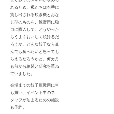
備考欄
にお書
れるため、私たちは本番に
きくだ
さい。
貸し出される焼き機とおな
スポン
じ型のものを、練習用に独
サー枠
ご利用
自に購入して、どうやった
のご希
望がな
らうまくおいしく焼けるだ
い場合
は「ス
ろうか、どんな餃子なら並
ポン
サー希
んでも食べたいと思っても
望な
らえるだろうかと、何カ月
し」と
お書き
も前から練習と研究を重ね
くださ
い。
ていました。
会場までの餃子運搬用に車
も買い、イベント中のス
タッフが泊まるための施設
も予約。