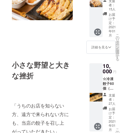
支援
子20
者：
個、京
15人
丹波本
お届
しめじ
け予
餃子20
定：
個） ☆
2021
年01
まめふ
こ
月
くの
の
リ
おっき
タ
ー
な布ブ
ン
詳細を見る
を
クロ１
選
択
枚
す
る
小さな野望と大き
10,
000
円
な挫折
☆冷凍
餃子60
個（レ
モン餃
支援
子20
者：
個、京
27人
「うちのお店を知らない
丹波本
お届
しめじ
け予
方、遠方で来られない方に
餃子20
定：
個、
2021
も、当店の餃子を召し上
年01
チーズ
こ
月
がっていただきたい」
餃子20
の