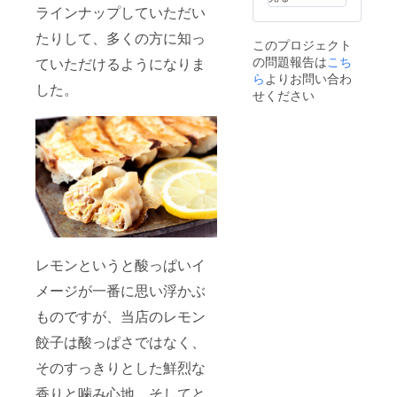
なりま
します
ラインナップしていただい
す。 内
ので、
布は黄
外側の
たりして、多くの方に知っ
このプロジェクト
色パン
色4色の
の問題報告は
こち
ダまた
ていただけるようになりま
うちの
はピン
ら
よりお問い合わ
どれ
した。
クまた
か、内
せください
はキナ
布の色3
リ。 色
色の中
は必ず
のどれ
しもご
かを備
希望に
考欄に
添えな
てご記
い可能
入くだ
性があ
さい。
ります
特にご
が、な
希望が
るべく
ない場
ご希望
合は
レモンというと酸っぱいイ
に添え
「色指
るよう
メージが一番に思い浮かぶ
定な
にお作
し」と
ものですが、当店のレモン
りいた
お書き
します
くださ
餃子は酸っぱさではなく、
ので、
い。 ☆
外側の
手書き
そのすっきりとした鮮烈な
色4色の
のお礼
うちの
状
香りと噛み心地、そしてと