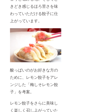
どれ
か、内
きどき感じるほろ苦さを味
布の色3
わっていただける餃子に仕
色の中
のどれ
上がっています。
かを備
考欄に
てご記
入くだ
さい。
特にご
希望が
ない場
合は
「色指
定な
し」と
お書き
酸っぱいのがお好きな方の
くださ
ために、レモン餃子をアレ
い。 ☆
手書き
ンジした「梅しそレモン餃
のお礼
状 ☆店
子」を考案。
頭、通
販、イ
ベント
レモン餃子をさらに美味し
時に配
布する
く楽しく召し上がっていた