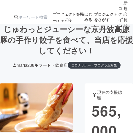
新
ロ
規
グ
会
プロジェクトを掲
はじ
プロジェクト
/
載するには
める
をさがす
イ
員
ン
登
じゅわっとジューシーな京丹波高原
録
豚の手作り餃子を食べて、当店を応援
してください！
人気のプロ
注目のリ
注目の新着プロ
募集終了が近いプ
もうすぐ公開
ジェクト
ターン
ジェクト
ロジェクト
されます
maria238
フード・飲食店
コロナサポートプログラム対象
アート・写真
音楽
現在の支援総
テクノロジー・ガジェット
ゲーム・サ
額
565,
映像・映画
書籍・雑誌
000
ビジネス・起業
チャレンジ