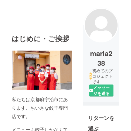
はじめに・ご挨拶
maria2
38
初めてのプ
ロジェクト
です
メッセー
ジを送る
私たちは京都府宇治市にあ
ります、ちいさな餃子専門
店です。
リターンを
選ぶ
メニューも餃子しかなくて