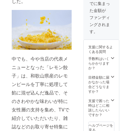
した。
ふく
ピン
でに集まっ
ボール
ク、黄
た金額が
ペン3本
色、水
☆まめ
色のど
ファンディ
ふくレ
れかに
ングされま
モン
なりま
シャー
す。 内
す。
プペン3
布は黄
本 ☆ま
色パン
めふく
ダまた
支援に関するよ
のおっ
はピン
くある質問
きなエ
クまた
コバッ
中でも、今や当店の代表メ
はキナ
手数料はいく
グ2枚
リ。 色
らかかります
ニューとなった「レモン餃
☆パン
は必ず
か？
屋さん
しもご
子」は、和歌山県産のレモ
パンダ
希望に
目標金額に届
の手作
添えな
かなかった場
ンピールを丁寧に処理して
りがま
い可能
合どうなりま
口１つ
性があ
すか？
餡に混ぜ込んだ逸品で、そ
外側の
ります
色はグ
が、な
のさわやかな味わいが特に
支援で困った
レー、
るべく
時はどこに相
女性層の支持を集め、TVで
ピン
ご希望
談したらいい
ク、黄
に添え
ですか？
紹介していただいたり、雑
色、水
るよう
色のど
にお作
ヘルプページを
誌などのお取り寄せ特集に
れかに
りいた
見る