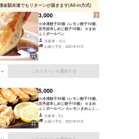
標金額未達でもリターンが届きます
(All-in方式)
3,000
円
☆冷凍餃子20個（レモン餃子10個、
京丹波本しめじ餃子10個） ☆まめ
ふくボールペン
支援者：12人
お届け予定：2021年01月
このリターンを選択する
る
5,000
円
☆冷凍餃子30個（レモン餃子15個、
京丹波本しめじ餃子15個） ☆まめ
ふくボールペン ☆レモンまめふく
シャープペン
支援者：5人
お届け予定：2021年01月
このリターンを選択する
る