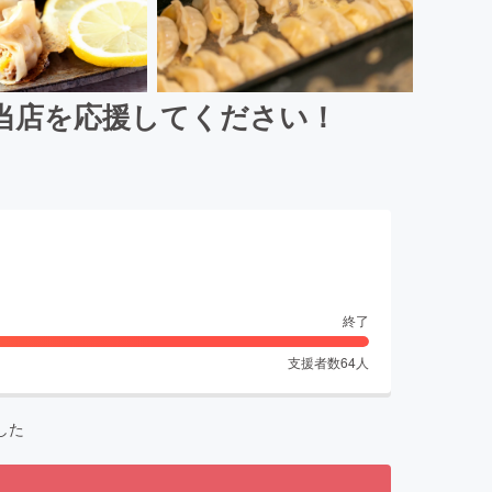
当店を応援してください！
終了
支援者数
64
人
した