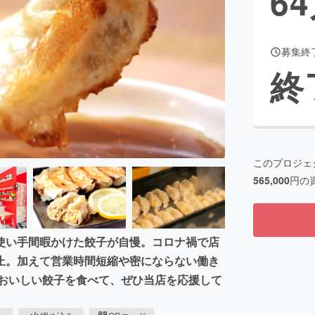
64
募集終
CAMPFIRE for Social Good
CAMPFIRE Creation
終
CAMPFIREふるさと納税
machi-ya
コミュニティ
このプロジェ
565,000
円の
使い手間暇かけた餃子が自慢。コロナ禍で店
止。加えて営業時間短縮や密にならない働き
！おいしい餃子を食べて、ぜひ当店を応援して