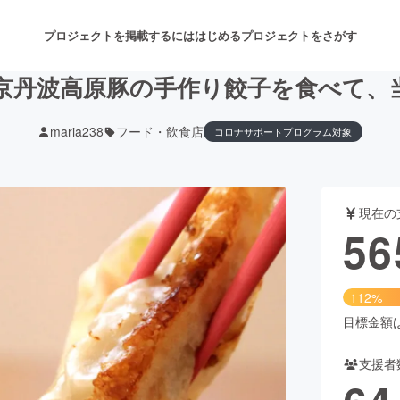
プロジェクトを掲載するには
はじめる
プロジェクトをさがす
京丹波高原豚の手作り餃子を食べて、
maria238
フード・飲食店
コロナサポートプログラム対象
注目のリターン
注目の新着プロジェクト
募集終了が近いプロジェクト
も
現在の
音楽
舞台・パフォーマンス
56
ゲーム・サービス開発
フード・飲食店
112%
書籍・雑誌出版
アニメ・漫画
目標金額は5
支援者
チャレンジ
ビューティー・ヘルスケ