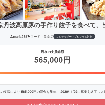
京丹波高原豚の手作り餃子を食べて、
maria238
フード・飲食店
コロナサポートプログラム対象
現在の支援総額
565,000
円
人の支援により
565,000
円の資金を集め、
2020/11/29
に募集を終了しま
もう一度プロジェクトをやってほしい