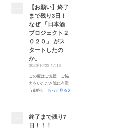
23:59をもって終了い
【お願い】終了
たします。残り僅かで
まで残り3日！
は御座いますが、最後
なぜ 「日本酒
までよろしくお願いし
ます！「日本酒プロ
プロジェクト２
ジェクト2020」運営
０２０」 がス
事務局株式会社Agnavi
タートしたの
玄成秀
か。
2020/10/23 17:18
この度はご支援・ご協
力をいただき誠に有難
う御座います。「日本
もっと見る
酒プロジェクト
2020」を起案し､運営
事務局長を務める㈱
終了まで残り7
Agnaviの代表で現東京
日！！！
農大院博士課程の玄で