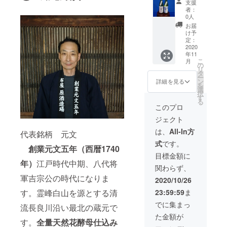
かねま
支援
本）】
送料込
す。ご
者：
銘柄
み ※ リ
了承く
0人
①：元
ターン
ださ
お届
文 花
発送は
い。
け予
酵母・
2020年
定：
さくら
2020
11月を
年11
（本醸
予定し
こ
月
造）
ており
の
リ
（左）
ます ※
タ
ー
銘柄
20歳未
ン
詳細を見る
を
②：元
満の飲
選
択
文 花
酒は法
す
る
酵母・
律で禁
このプロ
菊（大
止され
ジェクト
吟醸）
ていま
（右）
す ※ 配
は、
All-In方
代表銘柄 元文
サイ
送日時
式
です。
ズ：4合
の指定
創業元文五年（西暦1740
瓶
は致し
目標金額に
720ml ※
かねま
年）
江戸時代中期、八代将
関わらず、
送料込
す。ご
み ※ リ
軍吉宗公の時代になりま
了承く
2020/10/26
ターン
ださ
23:59:59
ま
す。霊峰白山を源とする清
発送は
い。
2020年
でに集まっ
流長良川沿い最北の蔵元で
11月を
た金額が
予定し
す。
全量天然花酵母仕込み
ており