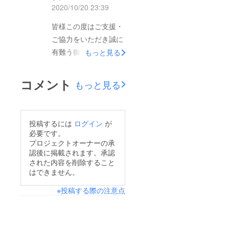
2020/10/20 23:39
す。2020年9月より開
始しました日本酒プロ
皆様この度はご支援・
ジェクトも終了まで残
ご協力をいただき誠に
り3日となりました。
有難う御座います。
もっと見る
現在、本プロジェクト
2020年9月より開始し
は1500名近い方（第
ました日本酒プロジェ
コメント
もっと見る
一弾と第二弾を合わせ
クトも終了まで残り7
ると2300名）よりご
日となりました。皆様
支援を頂いておりま
のご支援が、コロナ禍
投稿するには
ログイン
が
す。ご支援頂いた皆様
で苦しむ全国の酒蔵様
必要です。
には大変､感謝申し上
の力となっておりま
プロジェクトオーナーの承
げます（進捗詳
認後に掲載されます。承認
す。引き続き宜しくお
細） 「日本酒プロ
された内容を削除すること
願い致します。プロ
はできません。
ジェクト2020」の発
ジェクト詳細：こちら
端は、2020年4月に遡
※投稿する際の注意点
「日本酒プロジェクト
ります。東京農大の仲
2020」運営事務局
間で実家が蔵元の醸造
科学科の学生（親子三