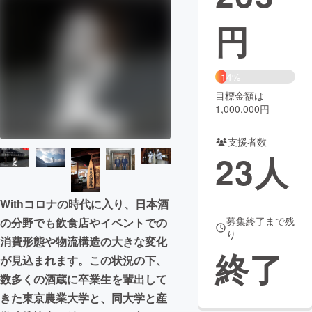
円
まちづくり・地域活性化
CAMPFIRE for Social Good
CAMPFIRE Creation
14%
CAMPFIREふるさと納税
machi-ya
コミュニティ
目標金額は
1,000,000円
支援者数
23
人
Withコロナの時代に入り、日本酒
募集終了まで残
の分野でも飲食店やイベントでの
り
消費形態や物流構造の大きな変化
終了
が見込まれます。この状況の下、
数多くの酒蔵に卒業生を輩出して
きた東京農業大学と、同大学と産