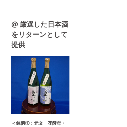
@ 厳選した日本酒
をリターンとして
提供
＜銘柄①：元文 花酵母・