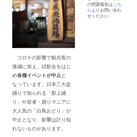
の問題報告は
こち
ら
よりお問い合わ
せください
コロナの影響で観光客の
激減に加え、試飲会をはじ
め
各種イベントが中止
と
なっています。日本三大盆
踊りで知られる「郡上踊
り」や若者・踊りマニアに
大人気の「白鳥おどり」が
中止となり、影響は計り知
れないものがあります。