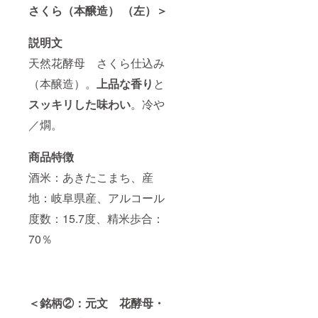
さくら（本醸造） （左）＞
説明文
天然花酵母 さくら仕込み
（本醸造）。
上品な香り
と
スッキリした味わい
。冷や
／燗。
商品特徴
酒米：あきたこまち、産
地：岐阜県産、アルコール
度数：15.7度、精米歩合：
70％
＜銘柄②：元文 花酵母・