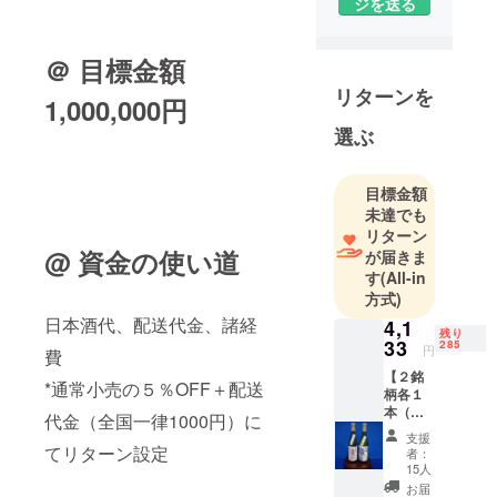
ジを送る
＠ 目標金額
リターンを
1,000,000円
選ぶ
目標金額
未達でも
リターン
@ 資金の使い道
が届きま
す
(All-in
方式)
日本酒代、配送代金、諸経
4,1
残り
33
285
円
費
【２銘
*通常小売の５％OFF＋配送
柄各１
本（計
代金（全国一律1000円）に
２
支援
本）】
てリターン設定
者：
銘柄
15人
①：元
お届