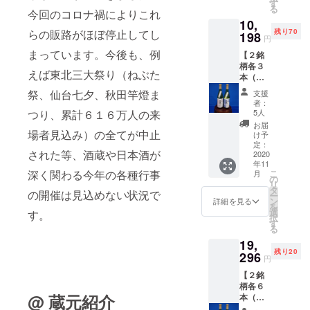
文 花
酒は法
す
る
酵母・
今回のコロナ禍によりこれ
律で禁
10,
菊（大
止され
残り70
らの販路がほぼ停止してし
吟醸）
198
ていま
円
（右）
す ※ 配
まっています。今後も、例
【２銘
サイ
送日時
柄各３
ズ：4合
の指定
えば東北三大祭り（ねぶた
本（計
瓶
は致し
６
720ml ※
かねま
祭、仙台七夕、秋田竿燈ま
支援
本）】
送料込
す。ご
者：
銘柄
み ※ リ
了承く
5人
つり、累計６１６万人の来
①：元
ターン
ださ
お届
文 花
場者見込み）の全てが中止
発送は
い。
け予
酵母・
2020年
定：
された等、酒蔵や日本酒が
さくら
2020
11月を
年11
（本醸
予定し
こ
深く関わる今年の各種行事
月
造）
ており
の
リ
（左）
ます ※
タ
の開催は見込めない状況で
ー
銘柄
20歳未
ン
詳細を見る
を
②：元
満の飲
選
す。
択
文 花
酒は法
す
る
酵母・
律で禁
19,
菊（大
止され
残り20
吟醸）
296
ていま
円
（右）
す ※ 配
【２銘
サイ
送日時
柄各６
ズ：4合
の指定
@ 蔵元紹介
本（計
瓶
は致し
１２
720ml ※