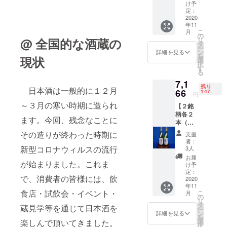
文 花
け予
酵母・
定：
さくら
2020
年11
（本醸
こ
月
造）
の
リ
@ 全国的な酒蔵の
（左）
タ
ー
銘柄
ン
詳細を見る
を
現状
②：元
選
択
文 花
す
る
酵母・
7,1
菊（大
残り
日本酒は一般的に１２月
吟醸）
66
147
円
（右）
～３月の寒い時期に造られ
【２銘
サイ
柄各２
ズ：4合
ます。今回、残念なことに
本（計
瓶
４
720ml ※
その造りが終わった時期に
支援
本）】
送料込
者：
銘柄
み ※ リ
新型コロナウィルスの流行
3人
①：元
ターン
お届
文 花
が始まりました。これま
発送は
け予
酵母・
2020年
定：
で、消費者の皆様には、飲
さくら
2020
11月を
年11
（本醸
予定し
食店・試飲会・イベント・
こ
月
造）
ており
の
リ
（左）
ます ※
タ
蔵見学等を通じて日本酒を
ー
銘柄
20歳未
ン
詳細を見る
を
②：元
満の飲
選
楽しんで頂いてきました。
択