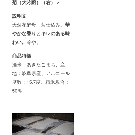
菊（大吟醸）（右）＞
説明文
天然花酵母 菊仕込み。
華
やかな香り
と
キレのある味
わい。
冷や。
商品特徴
酒米：あきたこまち、産
地：岐阜県産、アルコール
度数：15.7度、精米歩合：
50％