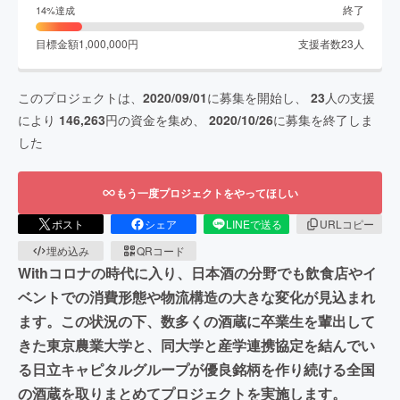
終了
14
%達成
目標金額
1,000,000
円
支援者数
23
人
このプロジェクトは、
2020/09/01
に募集を開始し、
23
人の支援
により
146,263
円の資金を集め、
2020/10/26
に募集を終了しま
した
もう一度プロジェクトをやってほしい
ポスト
シェア
LINEで送る
URLコピー
埋め込み
QRコード
Withコロナの時代に入り、日本酒の分野でも飲食店やイ
ベントでの消費形態や物流構造の大きな変化が見込まれ
ます。この状況の下、数多くの酒蔵に卒業生を輩出して
きた東京農業大学と、同大学と産学連携協定を結んでい
る日立キャピタルグループが優良銘柄を作り続ける全国
の酒蔵を取りまとめてプロジェクトを実施します。