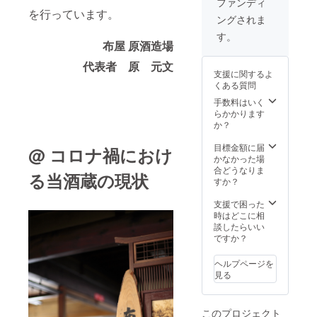
ファンディ
ます ※
を行っています。
ングされま
20歳未
満の飲
す。
酒は法
布屋 原酒造場
律で禁
代表者 原 元文
止され
支援に関するよ
ていま
くある質問
す ※ 配
送日時
手数料はいく
の指定
らかかります
は致し
か？
かねま
す。ご
目標金額に届
@ コロナ禍におけ
了承く
かなかった場
ださ
合どうなりま
る当酒蔵の現状
い。
すか？
支援で困った
時はどこに相
談したらいい
ですか？
ヘルプページを
見る
このプロジェクト