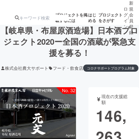
新
ロ
規
グ
会
プロジェクトを掲
はじ
プロジェクト
/
載するには
める
をさがす
イ
員
ン
登
【岐阜県・布屋原酒造場】日本酒プロ
録
ジェクト2020ー全国の酒蔵が緊急支
援を募る！
人気のプロ
注目のリ
注目の新着プロ
募集終了が近いプ
もうすぐ公開
ジェクト
ターン
ジェクト
ロジェクト
されます
株式会社農大サポート
フード・飲食店
コロナサポートプログラム対象
アート・写真
音楽
現在の支援総
テクノロジー・ガジェット
ゲーム・サ
額
146,
映像・映画
書籍・雑誌
263
ビジネス・起業
チャレンジ