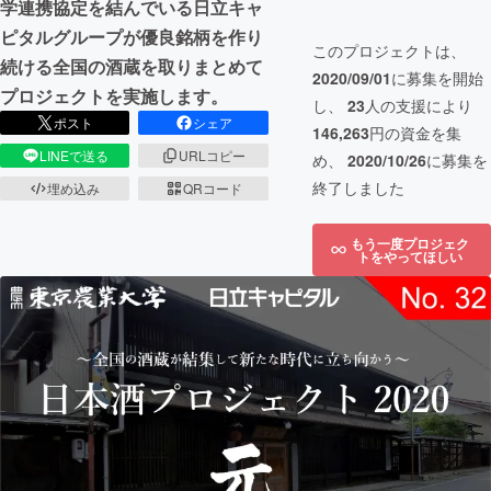
学連携協定を結んでいる日立キャ
ピタルグループが優良銘柄を作り
このプロジェクトは、
続ける全国の酒蔵を取りまとめて
2020/09/01
に募集を開始
プロジェクトを実施します。
し、
23
人の支援により
ポスト
シェア
146,263
円の資金を集
LINEで送る
URLコピー
め、
2020/10/26
に募集を
終了しました
埋め込み
QRコード
もう一度プロジェク
トをやってほしい