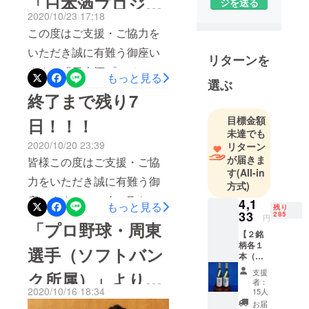
「日本酒プロジェ
すが、最後までよろしくお
ジを送る
2020/10/23 17:18
願いします！「日本酒プロ
クト２０２０」 が
この度はご支援・ご協力を
ジェクト2020」運営事務局
スタートしたの
いただき誠に有難う御座い
リターンを
株式会社Agnavi玄成秀
ます。「日本酒プロジェク
か。
もっと見る
選ぶ
ト2020」を起案し､運営事務
終了まで残り7
局長を務める㈱Agnaviの代
目標金額
日！！！
表で現東京農大院博士課程
未達でも
2020/10/20 23:39
リターン
の玄です。2020年9月より
が届きま
皆様この度はご支援・ご協
開始しました日本酒プロ
す
(All-in
力をいただき誠に有難う御
方式)
ジェクトも終了まで残り3日
座います。2020年9月より
4,1
もっと見る
となりました。現在、本プ
残り
33
285
円
開始しました日本酒プロ
「プロ野球・周東
ロジェクトは1500名近い方
【２銘
ジェクトも終了まで残り7日
（第一弾と第二弾を合わせ
柄各１
選手（ソフトバン
本（計
となりました。皆様のご支
ると2300名）よりご支援を
２
支援
ク所属）」より応
援が、コロナ禍で苦しむ全
本）】
者：
頂いております。ご支援頂
銘柄
2020/10/16 18:34
15人
国の酒蔵様の力となってお
援の声を頂きまし
①：元
いた皆様には大変､感謝申し
お届