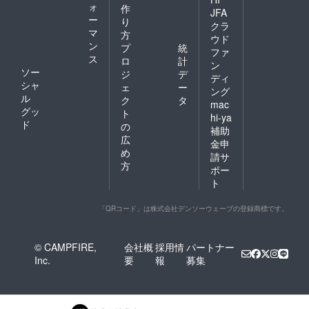
ォ
作
JFA
ー
り
クラ
マ
方
ウド
ン
プ
統
ファ
ス
ロ
計
ン
ソー
ジ
デ
ディ
シャ
ェ
ー
ング
ル
ク
タ
mac
グッ
ト
hi-ya
ド
の
補助
広
金申
め
請サ
方
ポー
ト
「QRコード」は株式会社デンソーウェーブの登録商標です。
© CAMPFIRE,
会社概
採用情
パートナー
Inc.
要
報
募集