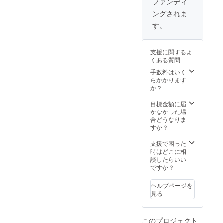
ファンディ
ます ※
本酒プロジェクト
ングされま
20歳未
満の飲
2020https://camp-
す。
酒は法
fire.jp/curations/sake2020＊
律で禁
止され
＊＊＊＊＊＊＊＊＊＊＊＊
支援に関するよ
ていま
くある質問
す ※ 配
＊＊＊＊＊＊＊＊＊＊＊＊
送日時
手数料はいく
の指定
＊一つの投稿が、多くの支
らかかります
は致し
か？
援を生み、コロナ禍で苦し
かねま
す。ご
目標金額に届
む全国の酒蔵様の力となり
了承く
かなかった場
ださ
合どうなりま
ます。酒蔵の現状を広く
い。
すか？
知って頂きたいです。ご購
支援で困った
入いただいた上に、大変お
時はどこに相
談したらいい
心苦しいお願いでは御座い
ですか？
ます。運営事務局からの最
ヘルプページを
後のお願いとして、ご協力
見る
のほど宜しくお願い致しま
す。また、大関・正代関か
このプロジェクト