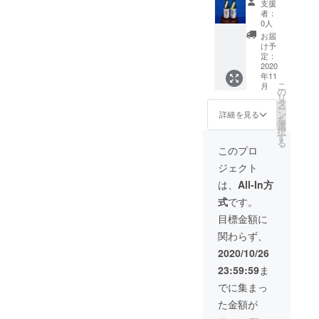
かねま
支援
本）】
送料込
す。ご
より日本酒の原料である酒
者：
本酒、どちらも地域経済・
銘柄
み ※ リ
了承く
0人
①：元
米も3割の減産が必要がある
ターン
地域活性化には欠かせない
ださ
お届
文 花
発送は
い。
け予
と試算されており(詳細)、未
役割がありますね。少しで
酵母・
2020年
定：
さくら
2020
11月を
来の日本の農業への多大な
も多くの方に是非支援いた
年11
（本醸
予定し
こ
月
造）
ており
の
影響も危惧されておりま
だければありたいです。＊
リ
（左）
ます ※
タ
ー
銘柄
す。そこで、一点、事務局
20歳未
ン
＊＊＊＊＊＊＊＊＊＊＊＊
詳細を見る
を
②：元
満の飲
選
択
より最後のお願いが御座い
＊＊＊＊＊＊＊＊＊＊＊＊
文 花
酒は法
す
る
酵母・
律で禁
このプロ
ます。SNS（Facebook・
＊＊＊＊＊＊＊＊＊＊＊＊
菊（大
止され
ジェクト
吟醸）
ていま
Twitter）等で、下記内容に
引き続きご支援・ご協力よ
（右）
す ※ 配
は、
All-In方
サイ
て本プロジェクト周知のご
送日時
ろしくお願いいたします。
式
です。
ズ：4合
の指定
協力を頂けないでしょう
「日本酒プロジェクト
瓶
は致し
目標金額に
720ml ※
かねま
か。＊＊＊＊＊＊＊＊＊＊
2020」運営事務局株式会社
関わらず、
送料込
す。ご
み ※ リ
了承く
＊＊＊＊＊＊＊＊＊＊＊＊
2020/10/26
Agnavi代表取締役 玄成秀
ターン
ださ
23:59:59
ま
発送は
＊＊＊＊【拡散希望・残り3
い。
2020年
でに集まっ
日で終了！！】このプロ
11月を
た金額が
予定し
ジェクト支援しました！#日
ており