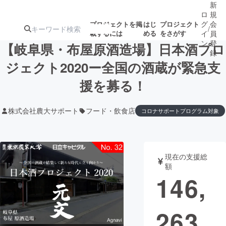
新
ロ
規
グ
会
プロジェクトを掲
はじ
プロジェクト
/
載するには
める
をさがす
イ
員
ン
登
【岐阜県・布屋原酒造場】日本酒プロ
録
ジェクト2020ー全国の酒蔵が緊急支
援を募る！
人気のプロ
注目のリ
注目の新着プロ
募集終了が近いプ
もうすぐ公開
ジェクト
ターン
ジェクト
ロジェクト
されます
株式会社農大サポート
フード・飲食店
コロナサポートプログラム対象
アート・写真
音楽
現在の支援総
テクノロジー・ガジェット
ゲーム・サ
額
146,
映像・映画
書籍・雑誌
263
ビジネス・起業
チャレンジ