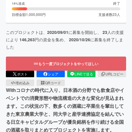
終了
14
%達成
目標金額
1,000,000
円
支援者数
23
人
このプロジェクトは、
2020/09/01
に募集を開始し、
23
人の支援
により
146,263
円の資金を集め、
2020/10/26
に募集を終了しま
した
もう一度プロジェクトをやってほしい
ポスト
シェア
LINEで送る
URLコピー
埋め込み
QRコード
Withコロナの時代に入り、日本酒の分野でも飲食店やイ
ベントでの消費形態や物流構造の大きな変化が見込まれ
ます。この状況の下、数多くの酒蔵に卒業生を輩出して
きた東京農業大学と、同大学と産学連携協定を結んでい
る日立キャピタルグループが優良銘柄を作り続ける全国
の酒蔵を取りまとめてプロジェクトを実施します。