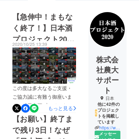
【急伸中！まもな
く終了！】日本酒
プロジェクト2020
2020/10/25 13:39
は”残り36時間”で
株式会
終了致します！
社農大
サポー
この度は多大なるご支援・
ト
ご協力誠に有難う御座いま
日本
他に42件の
す。「日本酒プロジェクト
もっと見る
プロジェク
2020」は、10月26日（月）
トを掲載し
【お願い】終了ま
ています
23:59をもって終了いたしま
https://www.facebook.com/sakagura2020/?modal=admin_todo_tour
で残り3日！なぜ
す。残り僅かでは御座いま
メッセー