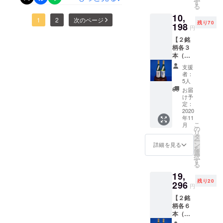
文 花
酒は法
す
した。41蔵元様から選択す
る
酵母・
ることもわかり､東京農大醸
律で禁
ございました。SB育成の
10,
菊（大
止され
る際にご参考になれば幸い
1
2
次のページ
造科学科の力も借りてお声
残り70
星、周東、農大オホーツク
吟醸）
198
ていま
円
（右）
す ※ 配
です。引き続きよろしくお
がけをし､半年近く経ち全国
＆農大二高出身選手、多く
【２銘
サイ
送日時
柄各３
願いいたしますプロからの
ズ：4合
の指定
のべ56蔵元様へ支援の輪を
の方に私の名前を覚えてい
本（計
瓶
は致し
コメントはこちら全プロ
６
720ml ※
広げることができました。
かねま
ただきました。今年はレ
支援
本）】
送料込
す。ご
者：
ジェクトはこちら
一方で､新型コロナの収束の
銘柄
ギュラーに定着、リーグ制
み ※ リ
了承く
5人
①：元
ターン
ださ
お届
目途が立たない今もまだ多
覇、連続日本一を目指して
文 花
発送は
い。
け予
酵母・
2020年
定：
くの酒蔵様が苦境に立たさ
頑張ります。母校農大が取
さくら
2020
11月を
年11
（本醸
予定し
れている現状に変わりな
り組むCF日本酒プロジェク
こ
月
造）
ており
の
リ
く、大きな不安を抱えたま
（左）
ト2020、農大OBの酒蔵がこ
ます ※
タ
ー
銘柄
20歳未
ン
詳細を見る
ま新たな酒づくりのシーズ
を
んなにあるのですね。しか
②：元
満の飲
選
択
文 花
酒は法
す
ンに立ち向かっております｡
し今回の新型コロナウイル
る
酵母・
律で禁
19,
菊（大
止され
その心意気は､数百年続く酒
スで多くの酒蔵が支援を求
残り20
吟醸）
296
ていま
円
造り歴史をここでとめるわ
（右）
めていることをお聞きしま
す ※ 配
【２銘
サイ
送日時
けにはいかない､その一心に
した。国内のプロスポー
柄各６
ズ：4合
の指定
本（計
瓶
は致し
他なりません｡また、農水省
ツ、食文化の中心となる日
１２
720ml ※