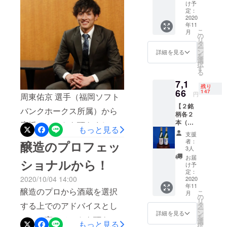
文 花
け予
ります。引き続き宜しくお
上げます（進捗詳細） 「日
酵母・
定：
た！！
さくら
2020
願い致します。プロジェク
本酒プロジェクト2020」の
年11
（本醸
こ
月
ト詳細：こちら「日本酒プ
造）
の
発端は、2020年4月に遡り
リ
（左）
タ
ロジェクト2020」運営事務
ー
銘柄
ます。東京農大の仲間で実
ン
詳細を見る
を
②：元
選
局
択
家が蔵元の醸造科学科の学
文 花
す
る
酵母・
生（親子三代農大出身）よ
7,1
菊（大
残り
吟醸）
66
147
り、「新型コロナの影響で
円
周東佑京 選手（福岡ソフト
（右）
【２銘
サイ
実家が大変なことになって
バンクホークス所属）から
柄各２
ズ：4合
本（計
いる」と相談がありまし
瓶
応援コメントを頂きまし
もっと見る
４
720ml ※
支援
た。何かできないか必死に
た。感謝申し上げます。プ
本）】
送料込
者：
醸造のプロフェッ
銘柄
み ※ リ
3人
考え、まずは現状を知って
ロジェクトページはこちら
①：元
ターン
お届
ショナルから！
文 花
発送は
け予
頂きたいと二週間後に本プ
＊＊＊＊＊＊＊＊＊＊＊＊
酵母・
2020年
定：
2020/10/04 14:00
さくら
2020
ロジェクトを始めました｡プ
11月を
＊＊＊＊＊＊＊＊＊＊＊＊
年11
（本醸
予定し
醸造のプロから酒蔵を選択
こ
月
ロジェクトの起案後､仲間の
＊＊＊＊＊＊＊＊＊＊＊＊
造）
ており
の
リ
（左）
ます ※
する上でのアドバイスとし
タ
実家のみならず同様に全国
ー
＊第2回 WBSC プレミア12
銘柄
20歳未
ン
詳細を見る
を
てひと言コメントを頂きま
②：元
満の飲
選
の酒蔵様が窮地に立ってい
もっと見る
では、熱い声援ありがとう
択