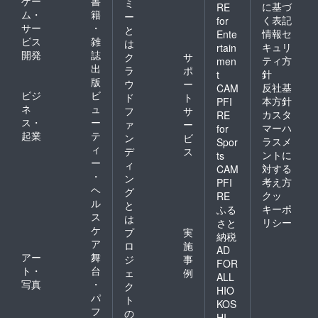
ゲー
書
ミ
に基づ
RE
ム・
籍
ー
く表記
for
サー
・
と
情報セ
Ente
ビス
雑
は
キュリ
rtain
開発
誌
ク
サ
ティ方
men
出
ラ
ポ
針
t
版
ウ
ー
反社基
CAM
ビジ
ビ
ド
ト
本方針
PFI
ネ
ュ
フ
サ
カスタ
RE
ス・
ー
ァ
ー
マーハ
for
起業
テ
ン
ビ
ラスメ
Spor
ィ
デ
ス
ントに
ts
ー
ィ
対する
CAM
・
ン
考え方
PFI
ヘ
グ
クッ
RE
ル
と
キーポ
ふる
ス
は
リシー
さと
ケ
プ
実
納税
ア
ロ
施
AD
アー
舞
ジ
事
FOR
ト・
台
ェ
例
ALL
写真
・
ク
HIO
パ
ト
KOS
フ
の
HI