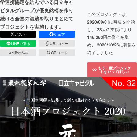
学連携協定を結んでいる日立キャ
ピタルグループが優良銘柄を作り
このプロジェクトは、
続ける全国の酒蔵を取りまとめて
2020/09/01
に募集を開始
プロジェクトを実施します。
し、
23
人の支援により
ポスト
シェア
146,263
円の資金を集
LINEで送る
URLコピー
め、
2020/10/26
に募集を
終了しました
埋め込み
QRコード
もう一度プロジェク
トをやってほしい