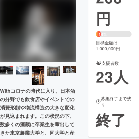
円
まちづくり・地域活性化
CAMPFIRE for Social Good
CAMPFIRE Creation
14%
CAMPFIREふるさと納税
machi-ya
コミュニティ
目標金額は
1,000,000円
支援者数
23
人
Withコロナの時代に入り、日本酒
募集終了まで残
の分野でも飲食店やイベントでの
り
消費形態や物流構造の大きな変化
終了
が見込まれます。この状況の下、
数多くの酒蔵に卒業生を輩出して
きた東京農業大学と、同大学と産