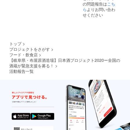
の問題報告は
こち
らのご厚意でご支援者の中
ら
よりお問い合わ
から抽選で2名様にサイン入
せください
り色紙をお渡しさせていた
だきます。よろしくお願い
いたします。 「日本酒プロ
トップ
>
ジェクト2020」運営事務局
プロジェクトをさがす
>
株式会社Agnavi 代表取締
フード・飲食店
>
【岐阜県・布屋原酒造場】日本酒プロジェクト2020ー全国の
役CEO東京農業大学大学
酒蔵が緊急支援を募る！
>
院 農学研究科 博士課程
活動報告一覧
玄 成秀