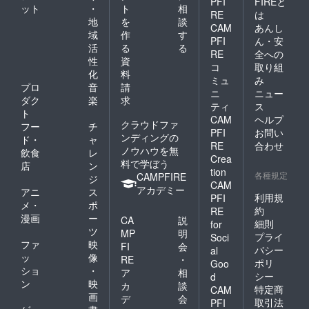
PFI
FIREと
ット
・
ト
相
RE
は
地
を
談
CAM
あんし
域
作
す
PFI
ん・安
活
る
る
RE
全への
性
資
コ
取り組
化
料
ミュ
み
プロ
音
請
ニ
ニュー
ダク
楽
求
ティ
ス
ト
CAM
ヘルプ
クラウドファ
フー
チ
PFI
お問い
ンディングの
ド・
ャ
RE
合わせ
ノウハウを無
飲食
レ
Crea
料で学ぼう
店
ン
tion
各種規定
CAMPFIRE
ジ
CAM
アカデミー
アニ
ス
利用規
PFI
メ・
ポ
約
RE
漫画
ー
CA
説
細則
for
ツ
MP
明
プライ
Soci
ファ
映
FI
会
バシー
al
ッ
像
RE
・
ポリ
Goo
ショ
・
ア
相
シー
d
ン
映
カ
談
特定商
CAM
画
デ
会
取引法
PFI