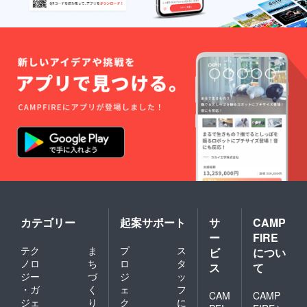
カテゴリー
起案サポート
サ
CAMP
ー
FIRE
テク
ま
プ
ス
ビ
につい
ノロ
ち
ロ
タ
ス
て
ジー
づ
ジ
ッ
・ガ
く
ェ
フ
CAM
CAMP
ジェ
り
ク
に