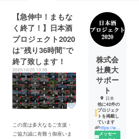
【急伸中！まもな
く終了！】日本酒
プロジェクト2020
は”残り36時間”で
株式会
終了致します！
社農大
2020/10/25 13:39
サポー
ト
日本
他に42件の
プロジェク
トを掲載し
ています
この度は多大なるご支援・
https://www.facebook.com/sakagura2020/?modal=admin_todo_tour
ご協力誠に有難う御座いま
メッセー