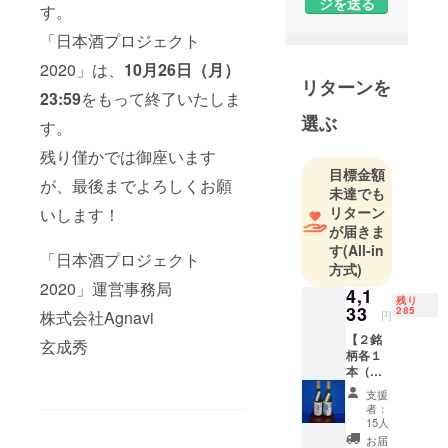
ジを送る
す。
「日本酒プロジェクト
2020」は、
10月26日（月）
リターンを
23:59
をもって終了いたしま
選ぶ
す。
残り僅かでは御座います
目標金額
が、最後までよろしくお願
未達でも
リターン
いします！
が届きま
す
(All-in
「日本酒プロジェクト
方式)
2020」運営事務局
4,1
残り
33
285
株式会社Agnavi
円
【２銘
玄成秀
柄各１
本（計
２
支援
本）】
者：
銘柄
15人
①：元
お届