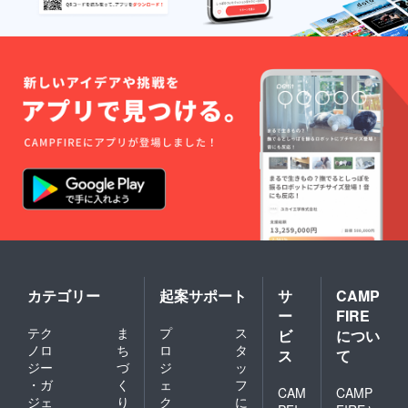
カテゴリー
起案サポート
サ
CAMP
ー
FIRE
テク
ま
プ
ス
ビ
につい
ノロ
ち
ロ
タ
ス
て
ジー
づ
ジ
ッ
・ガ
く
ェ
フ
CAM
CAMP
ジェ
り
ク
に