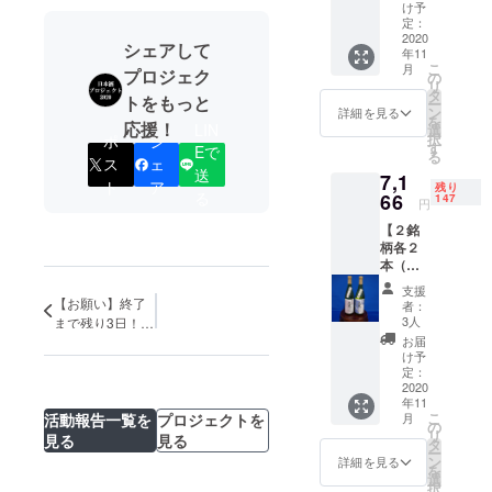
文 花
け予
酵母・
定：
さくら
2020
シェアして
年11
（本醸
こ
月
造）
プロジェク
の
リ
（左）
タ
トをもっと
ー
銘柄
ン
詳細を見る
を
②：元
応援！
LIN
選
択
ポ
シ
文 花
す
Eで
る
酵母・
ス
ェ
送
7,1
菊（大
ト
ア
残り
吟醸）
る
66
147
円
（右）
【２銘
サイ
柄各２
ズ：4合
本（計
瓶
４
720ml ※
支援
本）】
送料込
【お願い】終了
者：
銘柄
み ※ リ
3人
まで残り3日！な
①：元
ターン
お届
ぜ 「日本酒プロ
文 花
発送は
け予
ジェクト２０２
酵母・
2020年
定：
０」 がスタート
さくら
2020
11月を
したのか。
年11
（本醸
予定し
こ
月
活動報告一覧を
プロジェクトを
造）
ており
の
リ
見る
見る
（左）
ます ※
タ
ー
銘柄
20歳未
ン
詳細を見る
を
②：元
満の飲
選
択