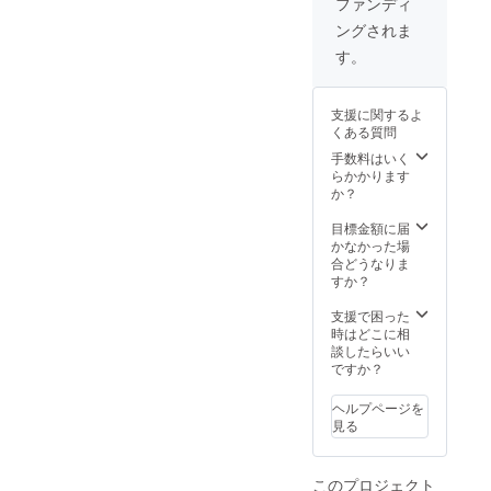
ファンディ
ます ※
ングされま
20歳未
満の飲
す。
酒は法
律で禁
止され
支援に関するよ
ていま
くある質問
す ※ 配
送日時
手数料はいく
の指定
らかかります
は致し
か？
かねま
す。ご
目標金額に届
了承く
かなかった場
ださ
合どうなりま
い。
すか？
支援で困った
時はどこに相
談したらいい
ですか？
ヘルプページを
見る
このプロジェクト