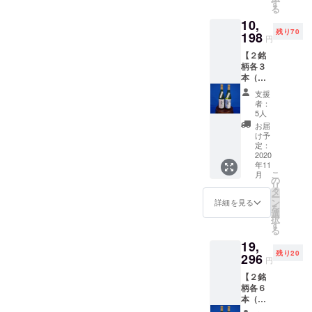
文 花
酒は法
す
る
酵母・
律で禁
10,
菊（大
止され
残り70
吟醸）
198
ていま
円
（右）
す ※ 配
【２銘
サイ
送日時
柄各３
ズ：4合
の指定
本（計
瓶
は致し
６
720ml ※
かねま
支援
本）】
送料込
す。ご
者：
銘柄
み ※ リ
了承く
5人
①：元
ターン
ださ
お届
文 花
発送は
い。
け予
酵母・
2020年
定：
さくら
2020
11月を
年11
（本醸
予定し
こ
月
造）
ており
の
リ
（左）
ます ※
タ
ー
銘柄
20歳未
ン
詳細を見る
を
②：元
満の飲
選
択
文 花
酒は法
す
る
酵母・
律で禁
19,
菊（大
止され
残り20
吟醸）
296
ていま
円
（右）
す ※ 配
【２銘
サイ
送日時
柄各６
ズ：4合
の指定
本（計
瓶
は致し
１２
720ml ※