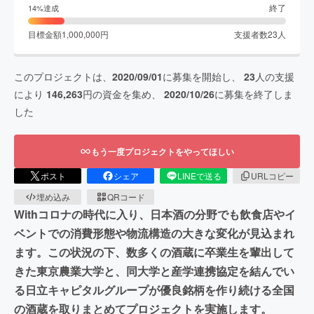
終了
14
%達成
目標金額
1,000,000
円
支援者数
23
人
このプロジェクトは、
2020/09/01
に募集を開始し、
23
人の支援
により
146,263
円の資金を集め、
2020/10/26
に募集を終了しま
した
もう一度プロジェクトをやってほしい
ポスト
シェア
LINEで送る
URLコピー
埋め込み
QRコード
Withコロナの時代に入り、日本酒の分野でも飲食店やイ
ベントでの消費形態や物流構造の大きな変化が見込まれ
ます。この状況の下、数多くの酒蔵に卒業生を輩出して
きた東京農業大学と、同大学と産学連携協定を結んでい
る日立キャピタルグループが優良銘柄を作り続ける全国
の酒蔵を取りまとめてプロジェクトを実施します。