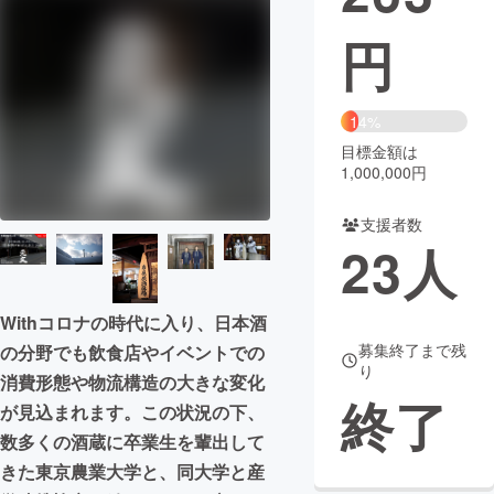
円
まちづくり・地域活性化
CAMPFIRE for Social Good
CAMPFIRE Creation
14%
CAMPFIREふるさと納税
machi-ya
コミュニティ
目標金額は
1,000,000円
支援者数
23
人
Withコロナの時代に入り、日本酒
募集終了まで残
の分野でも飲食店やイベントでの
り
消費形態や物流構造の大きな変化
終了
が見込まれます。この状況の下、
数多くの酒蔵に卒業生を輩出して
きた東京農業大学と、同大学と産