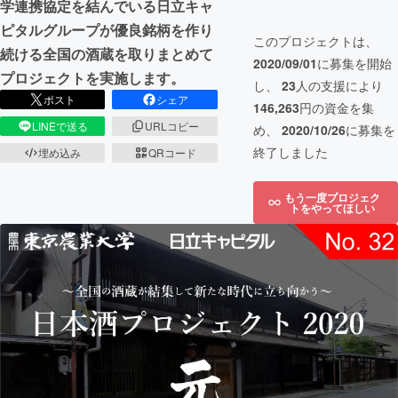
学連携協定を結んでいる日立キャ
ピタルグループが優良銘柄を作り
このプロジェクトは、
続ける全国の酒蔵を取りまとめて
2020/09/01
に募集を開始
プロジェクトを実施します。
し、
23
人の支援により
ポスト
シェア
146,263
円の資金を集
LINEで送る
URLコピー
め、
2020/10/26
に募集を
終了しました
埋め込み
QRコード
もう一度プロジェク
トをやってほしい