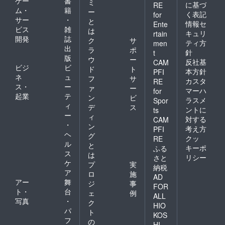
ゲー
書
ミ
に基づ
RE
ム・
籍
ー
く表記
for
サー
・
と
情報セ
Ente
ビス
雑
は
キュリ
rtain
開発
誌
ク
サ
ティ方
men
出
ラ
ポ
針
t
版
ウ
ー
反社基
CAM
ビジ
ビ
ド
ト
本方針
PFI
ネ
ュ
フ
サ
カスタ
RE
ス・
ー
ァ
ー
マーハ
for
起業
テ
ン
ビ
ラスメ
Spor
ィ
デ
ス
ントに
ts
ー
ィ
対する
CAM
・
ン
考え方
PFI
ヘ
グ
クッ
RE
ル
と
キーポ
ふる
ス
は
リシー
さと
ケ
プ
実
納税
ア
ロ
施
AD
アー
舞
ジ
事
FOR
ト・
台
ェ
例
ALL
写真
・
ク
HIO
パ
ト
KOS
フ
の
HI