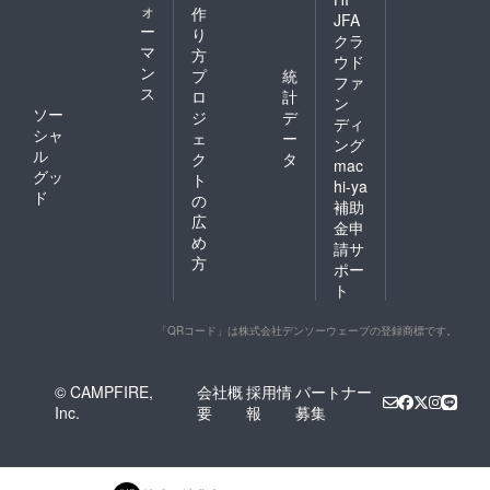
ォ
作
JFA
ー
り
クラ
マ
方
ウド
ン
プ
統
ファ
ス
ロ
計
ン
ソー
ジ
デ
ディ
シャ
ェ
ー
ング
ル
ク
タ
mac
グッ
ト
hi-ya
ド
の
補助
広
金申
め
請サ
方
ポー
ト
「QRコード」は株式会社デンソーウェーブの登録商標です。
© CAMPFIRE,
会社概
採用情
パートナー
Inc.
要
報
募集