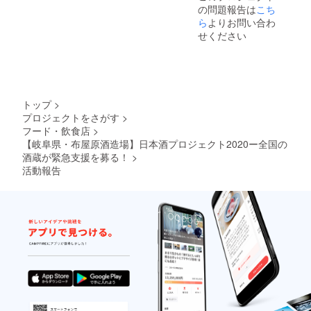
の問題報告は
こち
ら
よりお問い合わ
せください
トップ
>
プロジェクトをさがす
>
フード・飲食店
>
【岐阜県・布屋原酒造場】日本酒プロジェクト2020ー全国の
酒蔵が緊急支援を募る！
>
活動報告