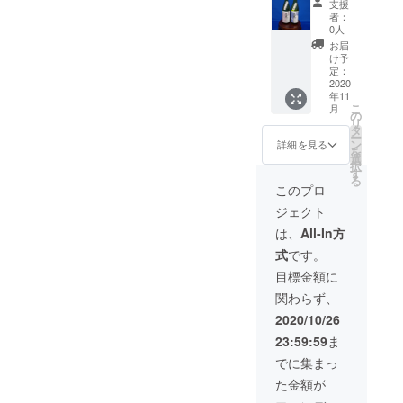
かねま
支援
本）】
送料込
す。ご
者：
銘柄
み ※ リ
了承く
0人
①：元
ターン
ださ
お届
文 花
発送は
い。
け予
酵母・
2020年
定：
さくら
2020
11月を
年11
（本醸
予定し
こ
月
造）
ており
の
リ
（左）
ます ※
タ
ー
銘柄
20歳未
ン
詳細を見る
を
②：元
満の飲
選
択
文 花
酒は法
す
る
酵母・
律で禁
このプロ
菊（大
止され
ジェクト
吟醸）
ていま
（右）
す ※ 配
は、
All-In方
サイ
送日時
式
です。
ズ：4合
の指定
瓶
は致し
目標金額に
720ml ※
かねま
関わらず、
送料込
す。ご
み ※ リ
了承く
2020/10/26
ターン
ださ
23:59:59
ま
発送は
い。
2020年
でに集まっ
11月を
た金額が
予定し
ており