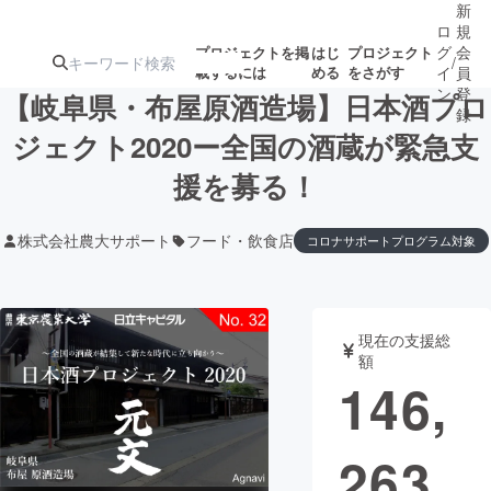
新
ロ
規
グ
会
プロジェクトを掲
はじ
プロジェクト
/
載するには
める
をさがす
イ
員
ン
登
【岐阜県・布屋原酒造場】日本酒プロ
録
ジェクト2020ー全国の酒蔵が緊急支
援を募る！
人気のプロ
注目のリ
注目の新着プロ
募集終了が近いプ
もうすぐ公開
ジェクト
ターン
ジェクト
ロジェクト
されます
株式会社農大サポート
フード・飲食店
コロナサポートプログラム対象
アート・写真
音楽
現在の支援総
テクノロジー・ガジェット
ゲーム・サ
額
146,
映像・映画
書籍・雑誌
263
ビジネス・起業
チャレンジ