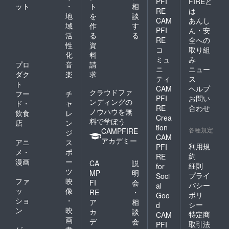
PFI
FIREと
ット
・
ト
相
RE
は
地
を
談
CAM
あんし
域
作
す
PFI
ん・安
活
る
る
RE
全への
性
資
コ
取り組
化
料
ミュ
み
プロ
音
請
ニ
ニュー
ダク
楽
求
ティ
ス
ト
CAM
ヘルプ
クラウドファ
フー
チ
PFI
お問い
ンディングの
ド・
ャ
RE
合わせ
ノウハウを無
飲食
レ
Crea
料で学ぼう
店
ン
tion
各種規定
CAMPFIRE
ジ
CAM
アカデミー
アニ
ス
利用規
PFI
メ・
ポ
約
RE
漫画
ー
CA
説
細則
for
ツ
MP
明
プライ
Soci
ファ
映
FI
会
バシー
al
ッ
像
RE
・
ポリ
Goo
ショ
・
ア
相
シー
d
ン
映
カ
談
特定商
CAM
画
デ
会
取引法
PFI