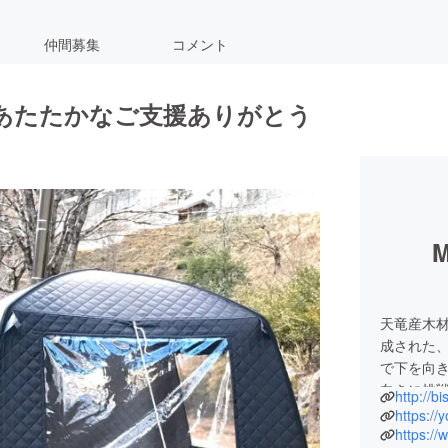
仲間募集
コメント
あたたかなご支援ありがとう
M
天竜産木
成された
で下を向
向きに挑
http://b
ち上げま
https:/
https://