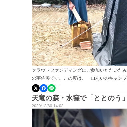
クラウドファンディングにご参加いただいたみ
の宇佐美です。この度は、「山あいのキャンプ
い！」にご参加いただきほんとうにありがとう
安心して滞在できる場所にしたい！との思いか
天竜の森・水窪で「ととのう
ながら水窪を応援する機会を与えて頂き感謝し
2020/12/30 14:02
の地です。またいつか訪問したいです。」など
し出していただいて無事に必要金額を調達させ
の過程で、取り組みを新聞社に取り上げていた