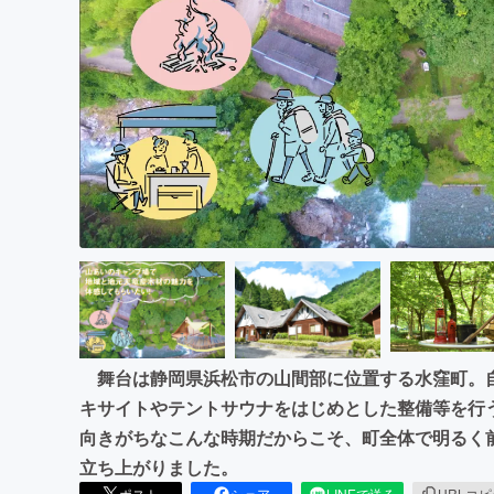
まちづくり・地域活性化
舞台は静岡県浜松市の山間部に位置する水窪町。
キサイトやテントサウナをはじめとした整備等を行
向きがちなこんな時期だからこそ、町全体で明るく
立ち上がりました。
ポスト
シェア
LINEで送る
URLコ