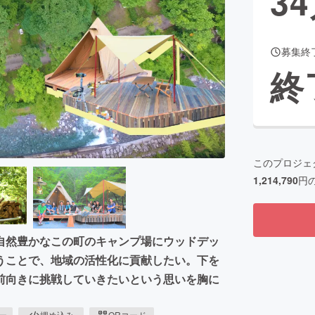
34
募集終
CAMPFIRE for Social Good
CAMPFIRE Creation
終
CAMPFIREふるさと納税
machi-ya
コミュニティ
このプロジェ
1,214,790
円
自然豊かなこの町のキャンプ場にウッドデッ
うことで、地域の活性化に貢献したい。下を
前向きに挑戦していきたいという思いを胸に
ピー
埋め込み
QRコード