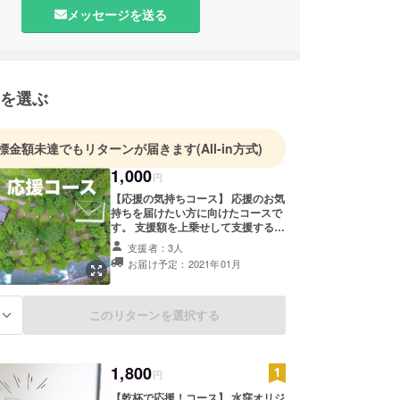
メッセージを送る
を選ぶ
標金額未達でもリターンが届きます
(All-in方式)
1,000
円
【応援の気持ちコース】 応援のお気
持ちを届けたい方に向けたコースで
す。 支援額を上乗せして支援するこ
とも可能ですので、お気持ちにあう
支援者：3人
額を選択ください。 運営より心を込
お届け予定：2021年01月
めた、お礼メールをお届けします。
このリターンを選択する
る
1,800
円
【乾杯で応援！コース】 水窪オリジ