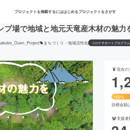
プロジェクトを掲載するには
はじめる
プロジェクトをさがす
ンプ場で地域と地元天竜産木材の魅力
sakubo_Ouen_Project
まちづくり・地域活性化
コロナサポートプログラム
注目のリターン
注目の新着プロジェクト
募集終了が近いプロジェクト
も
現在の
音楽
舞台・パフォーマンス
1,
ゲーム・サービス開発
フード・飲食店
102%
書籍・雑誌出版
アニメ・漫画
目標金額は1
支援者
チャレンジ
ビューティー・ヘルスケ