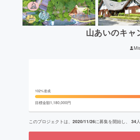
山あいのキャ
Mi
102
%達成
目標金額
1,180,000
円
このプロジェクトは、
2020/11/26
に募集を開始し、
34