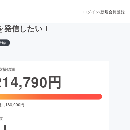
ログイン
/
新規会員登録
を発信したい！
対象
うすぐ公開されます
支援総額
プロダクト
214,790
円
ファッション
スポーツ
,180,000円
数
ア
ソーシャルグッド