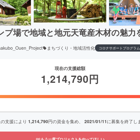
ンプ場で地域と地元天竜産木材の魅力
sakubo_Ouen_Project
まちづくり・地域活性化
コロナサポートプログラム
現在の支援総額
1,214,790
円
人の支援により
1,214,790
円の資金を集め、
2021/01/11
に募集を終了し
もう一度プロジェクトをやってほしい