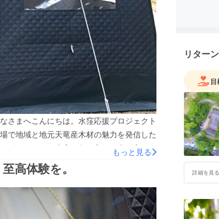
リターン
目
なさまへこんにちは。水窪応援プロジェクト
場で地域と地元天竜産木材の魅力を発信した
ございました。水窪を住む方にも来る方にも
もっと見る
ら始まったクラウドファンディング。「微力
」至高体験を。
詳細を見
ます。頑張ってください！」「水窪は思いで
、水窪、そしてキャンプ場を愛する皆様に押
ていただきました。クラウドファンディング
だき水窪のことを知っていただいたり、キャ