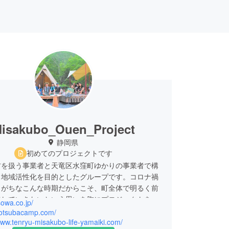
isakubo_Ouen_Project
静岡県
初めてのプロジェクトです
材を扱う事業者と天竜区水窪町ゆかりの事業者で構
、地域活性化を目的としたグループです。コロナ禍
きがちなこんな時期だからこそ、町全体で明るく前
戦していきたいという思いを胸にプロジェクトを立
isowa.co.jp/
した。
/yotsubacamp.com/
www.tenryu-misakubo-life-yamaiki.com/