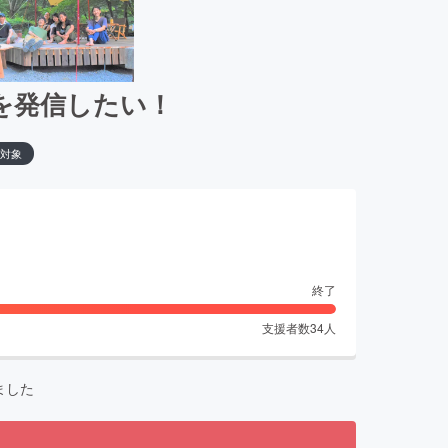
を発信したい！
対象
終了
支援者数
34
人
ました