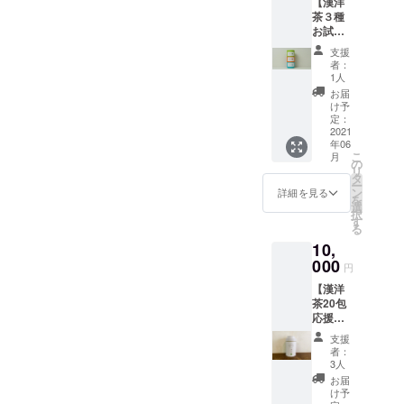
【漢洋
茶３種
お試し
＆応援
支援
プラ
者：
ン】 ス
1人
タック
お届
缶(３種
け予
入り)＋
定：
お礼の
2021
年06
手紙
こ
月
の
リ
タ
ー
ン
詳細を見る
を
選
択
す
る
10,
000
円
【漢洋
茶20包
応援プ
ラン】
支援
漢洋茶
者：
20包＋
3人
お礼の
お届
手紙＋
け予
オリジ