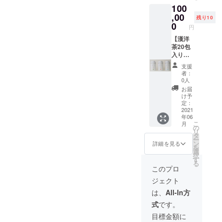
100
,00
残り10
0
円
【漢洋
茶20包
入り３
種＋お
支援
かわり
者：
90包付
0人
き応援
お届
セッ
け予
ト】 漢
定：
洋茶３
2021
年06
種類＋
こ
月
３種類
の
リ
各30包
タ
ー
補充分
ン
詳細を見る
を
＋お礼
選
択
の手紙
す
る
＋オリ
このプロ
ジナル
ジェクト
タンブ
ラー ※
は、
All-In方
補充分
式
です。
はお好
きなと
目標金額に
きに配