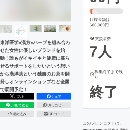
まちづくり・地域活性化
9%
目標金額は
600,000円
CAMPFIRE for Social Good
CAMPFIRE Creation
CAMPFIREふるさと納税
machi-ya
コミュニティ
支援者数
東洋医学×漢方×ハーブを組み合わ
7
人
せた女性に優しいブランドを始
動！誰もがイキイキと健康に暮ら
せるサポートをしたいという想い
募集終了まで残
から漢洋茶という独自のお茶を開
り
発しオンラインショップなど全国
終了
で展開予定！
ポスト
シェア
LINEで送る
URLコピー
埋め込み
QRコード
このプロジェクトは、