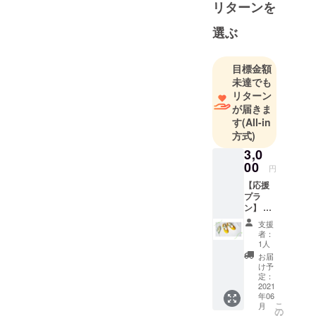
リターンを
選ぶ
目標金額
未達でも
リターン
が届きま
す
(All-in
方式)
3,0
00
円
【応援
プラ
ン】 お
礼の手
支援
紙
者：
1人
お届
け予
定：
2021
年06
こ
月
の