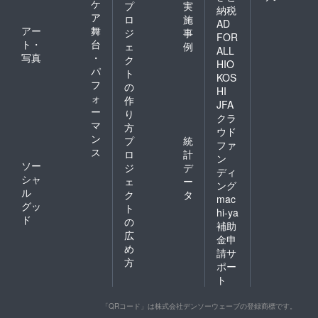
ケ
プ
実
納税
ア
ロ
施
AD
アー
舞
ジ
事
FOR
ト・
台
ェ
例
ALL
写真
・
ク
HIO
パ
ト
KOS
フ
の
HI
ォ
作
JFA
ー
り
クラ
マ
方
ウド
ン
プ
統
ファ
ス
ロ
計
ン
ソー
ジ
デ
ディ
シャ
ェ
ー
ング
ル
ク
タ
mac
グッ
ト
hi-ya
ド
の
補助
広
金申
め
請サ
方
ポー
ト
「QRコード」は株式会社デンソーウェーブの登録商標です。