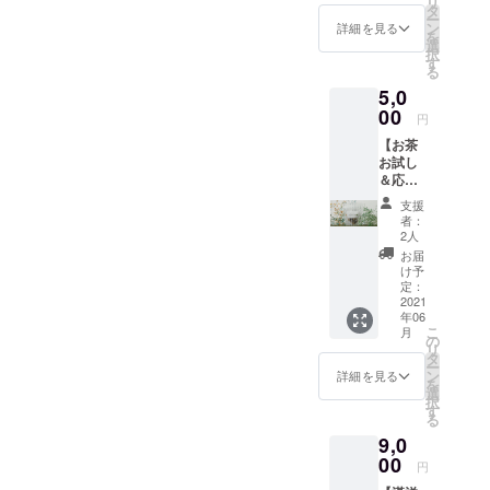
リ
タ
ー
ン
詳細を見る
を
選
択
す
る
5,0
00
円
【お茶
お試し
＆応援
プラ
支援
ン】 5
者：
包入り
2人
漢洋茶
お届
＋お礼
け予
の手紙
定：
2021
年06
こ
月
の
リ
タ
ー
ン
詳細を見る
を
選
択
す
る
9,0
00
円