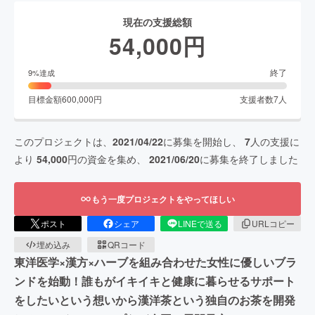
現在の支援総額
54,000
円
終了
9
%達成
目標金額
600,000
円
支援者数
7
人
このプロジェクトは、
2021/04/22
に募集を開始し、
7
人の支援に
より
54,000
円の資金を集め、
2021/06/20
に募集を終了しました
もう一度プロジェクトをやってほしい
ポスト
シェア
LINEで送る
URLコピー
埋め込み
QRコード
東洋医学×漢方×ハーブを組み合わせた女性に優しいブラ
ンドを始動！誰もがイキイキと健康に暮らせるサポート
をしたいという想いから漢洋茶という独自のお茶を開発