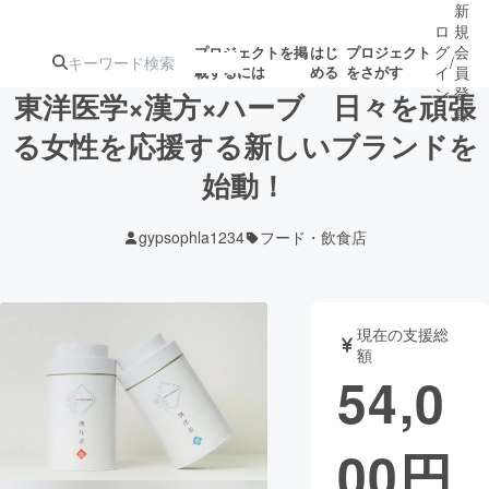
新
ロ
規
グ
会
プロジェクトを掲
はじ
プロジェクト
/
載するには
める
をさがす
イ
員
ン
登
東洋医学×漢方×ハーブ 日々を頑張
録
る女性を応援する新しいブランドを
始動！
人気のプロ
注目のリ
注目の新着プロ
募集終了が近いプ
もうすぐ公開
ジェクト
ターン
ジェクト
ロジェクト
されます
gypsophla1234
フード・飲食店
アート・写真
音楽
現在の支援総
テクノロジー・ガジェット
ゲーム・サ
額
54,0
映像・映画
書籍・雑誌
00
円
ビジネス・起業
チャレンジ