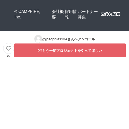
© CAMPFIRE,
会社概
採用情
パートナー
Inc.
要
報
募集
gypsophla1234
さんへアンコール
もう一度プロジェクトをやってほしい
22