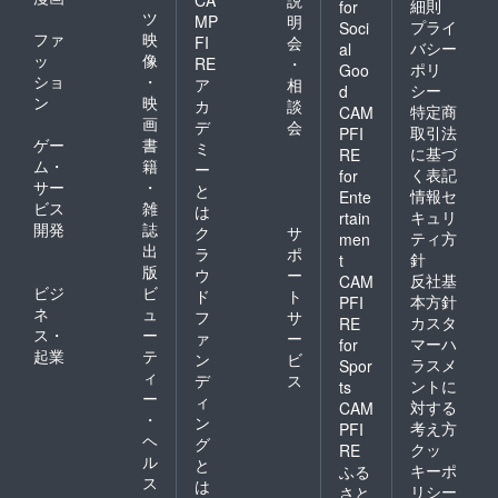
CA
説
細則
for
ツ
MP
明
プライ
Soci
ファ
映
FI
会
バシー
al
ッ
像
RE
・
ポリ
Goo
ショ
・
ア
相
シー
d
ン
映
カ
談
特定商
CAM
画
デ
会
取引法
PFI
ゲー
書
ミ
に基づ
RE
ム・
籍
ー
く表記
for
サー
・
と
情報セ
Ente
ビス
雑
は
キュリ
rtain
開発
誌
ク
サ
ティ方
men
出
ラ
ポ
針
t
版
ウ
ー
反社基
CAM
ビジ
ビ
ド
ト
本方針
PFI
ネ
ュ
フ
サ
カスタ
RE
ス・
ー
ァ
ー
マーハ
for
起業
テ
ン
ビ
ラスメ
Spor
ィ
デ
ス
ントに
ts
ー
ィ
対する
CAM
・
ン
考え方
PFI
ヘ
グ
クッ
RE
ル
と
キーポ
ふる
ス
は
リシー
さと