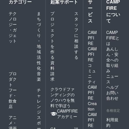
カテゴリー
起案サポート
サ
CAMP
ー
FIRE
テク
ま
プ
ス
ビ
につい
ノロ
ち
ロ
タ
ス
て
ジー
づ
ジ
ッ
・ガ
く
ェ
フ
CAM
CAMP
ジェ
り
ク
に
PFI
FIREと
ット
・
ト
相
RE
は
地
を
談
CAM
あんし
域
作
す
PFI
ん・安
活
る
る
RE
全への
性
資
コ
取り組
化
料
ミュ
み
プロ
音
請
ニ
ニュー
ダク
楽
求
ティ
ス
ト
CAM
ヘルプ
クラウドファ
フー
チ
PFI
お問い
ンディングの
ド・
ャ
RE
合わせ
ノウハウを無
飲食
レ
Crea
料で学ぼう
店
ン
tion
各種規定
CAMPFIRE
ジ
CAM
アカデミー
アニ
ス
利用規
PFI
メ・
ポ
約
RE
漫画
ー