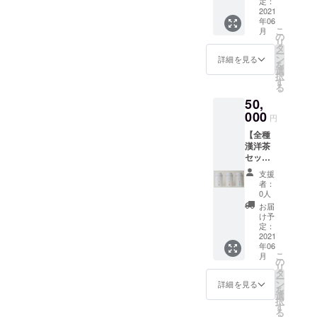
定：
ナルタ
2021
年06
ンブ
こ
月
ラー ※
の
リ
漢洋茶
タ
ー
の種類
ン
詳細を見る
を
をオプ
選
択
ション
す
る
からお
50,
選びく
ださ
000
円
い。
【全種
漢洋茶
セット
応援プ
支援
ラン】
者：
漢洋茶
0人
20包３
お届
種セッ
け予
ト＋お
定：
礼の手
2021
年06
紙＋オ
こ
月
リジナ
の
リ
ルタン
タ
ー
ブラー
ン
詳細を見る
を
選
択
す
る