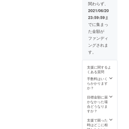
関わらず、
送させ
ていた
2021/06/20
だきま
23:59:59
ま
す・
でに集まっ
た金額が
ファンディ
ングされま
す。
支援に関するよ
くある質問
手数料はいく
らかかります
か？
目標金額に届
かなかった場
合どうなりま
すか？
支援で困った
時はどこに相