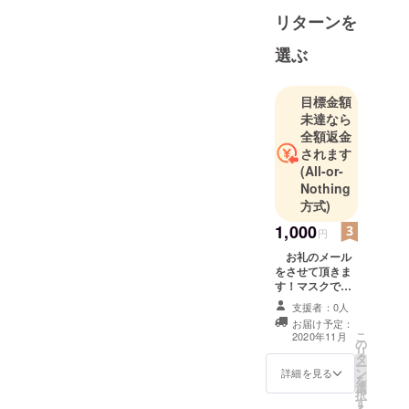
大分市に私
リターンを
設図書館 栗
茶庵を開館
選ぶ
・2020年6
月 マスク
目標金額
用小型拡声
未達なら
器を発案
全額返金
・2020年8
されます
月 マスク
(All-or-
用小型拡声
Nothing
器を実用新
方式)
案出願
1,000
円
お礼のメール
をさせて頂きま
す！マスクでコ
ミュニケーショ
支援者：0人
ンがとりづらい
お届け予定：
のでこの製品の
こ
2020年11月
の
開発を待って
リ
タ
る、というかた
ー
ン
のご支援をお願
詳細を見る
を
選
い致します！
択
す