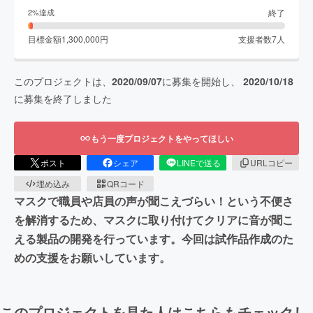
終了
2
%達成
目標金額
1,300,000
円
支援者数
7
人
このプロジェクトは、
2020/09/07
に募集を開始し、
2020/10/18
に募集を終了しました
もう一度プロジェクトをやってほしい
ポスト
シェア
LINEで送る
URLコピー
埋め込み
QRコード
マスクで職員や店員の声が聞こえづらい！という不便さ
を解消するため、マスクに取り付けてクリアに音が聞こ
える製品の開発を行っています。今回は試作品作成のた
めの支援をお願いしています。
このプロジェクトを見た人はこちらもチェックし