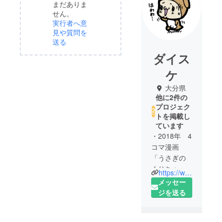
まだありま
せん。
実行者へ意
見や質問を
送る
ダイス
ケ
大分県
他に2件の
プロジェク
トを掲載し
ています
・2018年 4
コマ漫画
「うさぎの
くりちゃ
https://www.instagram.com/usagi_kurichan/
ん」をイン
メッセー
スタグラム
ジを送る
で連載する
・2019年