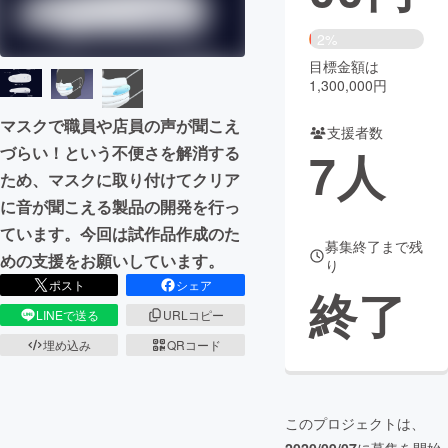
まちづくり・地域活性化
2%
目標金額は
1,300,000円
CAMPFIRE for Social Good
CAMPFIRE Creation
マスクで職員や店員の声が聞こえ
CAMPFIREふるさと納税
machi-ya
コミュニティ
支援者数
7
人
づらい！という不便さを解消する
ため、マスクに取り付けてクリア
に音が聞こえる製品の開発を行っ
ています。今回は試作品作成のた
募集終了まで残
めの支援をお願いしています。
り
ポスト
シェア
終了
LINEで送る
URLコピー
埋め込み
QRコード
このプロジェクトは、