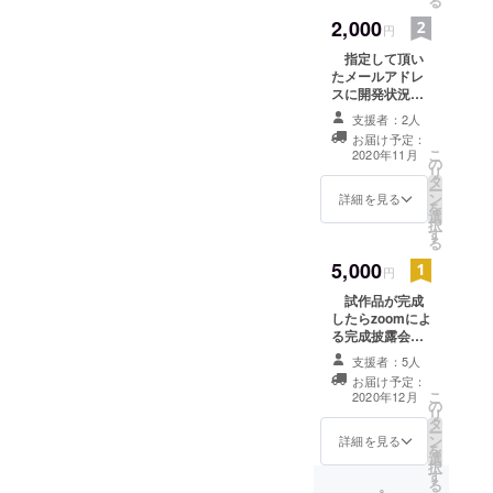
る
2,000
円
指定して頂い
たメールアドレ
スに開発状況を
定期的に報告さ
支援者：2人
せていただきま
お届け予定：
す。製品として
こ
2020年11月
の
リリースされる
リ
タ
時には早めに情
ー
ン
報を知ることが
詳細を見る
を
選
出来ます。 お礼
択
す
のメールをさせ
る
て頂きます！マ
5,000
スクでコミュニ
円
ケーションがと
試作品が完成
りづらいのでこ
したらzoomによ
の製品の開発を
る完成披露会の
待ってる、とい
ご参加をお願い
うかたのご支援
支援者：5人
致します！指定
をお願い致しま
お届け予定：
して頂いたメー
す！
こ
2020年12月
の
ルアドレスに開
リ
タ
発状況を定期的
ー
ン
に報告させてい
詳細を見る
を
選
ただきます。製
択
す
品としてリリー
る