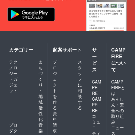
カテゴリー
起案サポート
サ
CAMP
ー
FIRE
テク
ま
プ
ス
ビ
につい
ノロ
ち
ロ
タ
ス
て
ジー
づ
ジ
ッ
・ガ
く
ェ
フ
CAM
CAMP
ジェ
り
ク
に
PFI
FIREと
ット
・
ト
相
RE
は
地
を
談
CAM
あんし
域
作
す
PFI
ん・安
活
る
る
RE
全への
性
資
コ
取り組
化
料
ミュ
み
プロ
音
請
ニ
ニュー
ダク
楽
求
ティ
ス