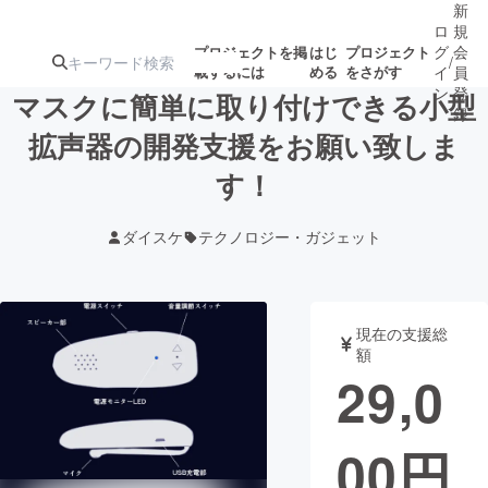
新
ロ
規
グ
会
プロジェクトを掲
はじ
プロジェクト
/
載するには
める
をさがす
イ
員
ン
登
マスクに簡単に取り付けできる小型
録
拡声器の開発支援をお願い致しま
す！
人気のプロ
注目のリ
注目の新着プロ
募集終了が近いプ
もうすぐ公開
ジェクト
ターン
ジェクト
ロジェクト
されます
ダイスケ
テクノロジー・ガジェット
アート・写真
音楽
現在の支援総
テクノロジー・ガジェット
ゲーム・サ
額
29,0
映像・映画
書籍・雑誌
00
円
ビジネス・起業
チャレンジ