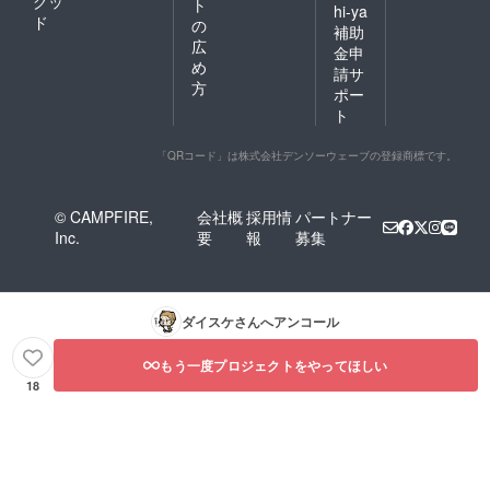
グッ
ト
hi-ya
ド
の
補助
広
金申
め
請サ
方
ポー
ト
「QRコード」は株式会社デンソーウェーブの登録商標です。
© CAMPFIRE,
会社概
採用情
パートナー
Inc.
要
報
募集
ダイスケ
さんへアンコール
もう一度プロジェクトをやってほしい
18