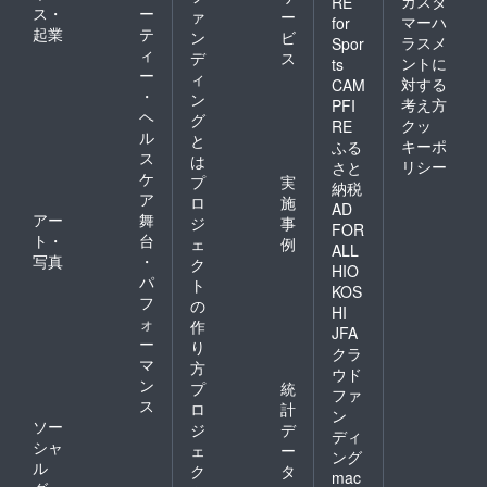
カスタ
RE
ス・
ー
ァ
ー
マーハ
for
起業
テ
ン
ビ
ラスメ
Spor
ィ
デ
ス
ントに
ts
ー
ィ
対する
CAM
・
ン
考え方
PFI
ヘ
グ
クッ
RE
ル
と
キーポ
ふる
ス
は
リシー
さと
ケ
プ
実
納税
ア
ロ
施
AD
アー
舞
ジ
事
FOR
ト・
台
ェ
例
ALL
写真
・
ク
HIO
パ
ト
KOS
フ
の
HI
ォ
作
JFA
ー
り
クラ
マ
方
ウド
ン
プ
統
ファ
ス
ロ
計
ン
ソー
ジ
デ
ディ
シャ
ェ
ー
ング
ル
ク
タ
mac