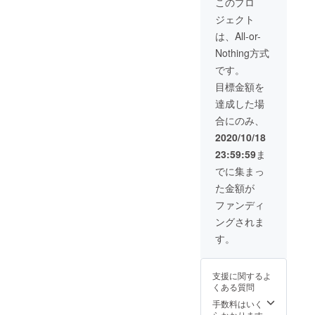
スされる時には
このプロ
早めに情報を知
ジェクト
ることが出来ま
す。 お礼のメー
は、All-or-
ルをさせて頂き
Nothing方式
ます！マスクで
コミュニケー
です。
ションがとりづ
目標金額を
らいのでこの製
品の開発を待っ
達成した場
てる、というか
合にのみ、
たのご支援をお
願い致します！
2020/10/18
23:59:59
ま
でに集まっ
た金額が
ファンディ
ングされま
す。
支援に関するよ
くある質問
手数料はいく
らかかります