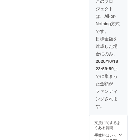
スされる時には
このプロ
早めに情報を知
ジェクト
ることが出来ま
す。 お礼のメー
は、All-or-
ルをさせて頂き
Nothing方式
ます！マスクで
コミュニケー
です。
ションがとりづ
目標金額を
らいのでこの製
品の開発を待っ
達成した場
てる、というか
合にのみ、
たのご支援をお
願い致します！
2020/10/18
23:59:59
ま
でに集まっ
た金額が
ファンディ
ングされま
す。
支援に関するよ
くある質問
手数料はいく
らかかります