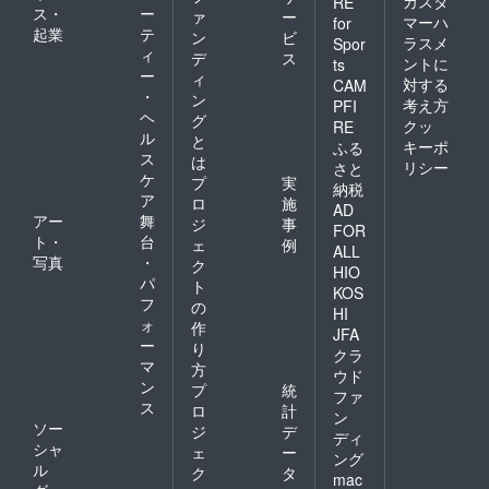
カスタ
RE
ス・
ー
ァ
ー
マーハ
for
起業
テ
ン
ビ
ラスメ
Spor
ィ
デ
ス
ントに
ts
ー
ィ
対する
CAM
・
ン
考え方
PFI
ヘ
グ
クッ
RE
ル
と
キーポ
ふる
ス
は
リシー
さと
ケ
プ
実
納税
ア
ロ
施
AD
アー
舞
ジ
事
FOR
ト・
台
ェ
例
ALL
写真
・
ク
HIO
パ
ト
KOS
フ
の
HI
ォ
作
JFA
ー
り
クラ
マ
方
ウド
ン
プ
統
ファ
ス
ロ
計
ン
ソー
ジ
デ
ディ
シャ
ェ
ー
ング
ル
ク
タ
mac