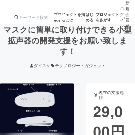
新
ロ
規
グ
会
プロジェクトを掲
はじ
プロジェクト
/
載するには
める
をさがす
イ
員
ン
登
マスクに簡単に取り付けできる小型
録
拡声器の開発支援をお願い致しま
す！
人気のプロ
注目のリ
注目の新着プロ
募集終了が近いプ
もうすぐ公開
ジェクト
ターン
ジェクト
ロジェクト
されます
ダイスケ
テクノロジー・ガジェット
アート・写真
音楽
現在の支援総
テクノロジー・ガジェット
ゲーム・サ
額
29,0
映像・映画
書籍・雑誌
00
円
ビジネス・起業
チャレンジ