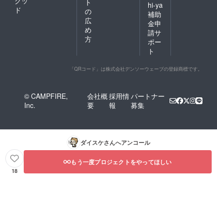
グッ
ト
hi-ya
ド
の
補助
広
金申
め
請サ
方
ポー
ト
「QRコード」は株式会社デンソーウェーブの登録商標です。
© CAMPFIRE,
会社概
採用情
パートナー
Inc.
要
報
募集
ダイスケ
さんへアンコール
もう一度プロジェクトをやってほしい
18