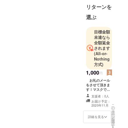
大分市に私
リターンを
設図書館 栗
茶庵を開館
選ぶ
・2020年6
月 マスク
目標金額
用小型拡声
未達なら
器を発案
全額返金
・2020年8
されます
月 マスク
(All-or-
用小型拡声
Nothing
器を実用新
方式)
案出願
1,000
円
お礼のメール
をさせて頂きま
す！マスクでコ
ミュニケーショ
支援者：0人
ンがとりづらい
お届け予定：
のでこの製品の
こ
2020年11月
の
開発を待って
リ
タ
る、というかた
ー
ン
のご支援をお願
詳細を見る
を
選
い致します！
択
す