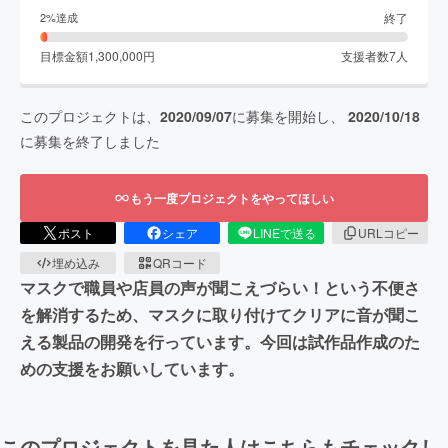
終了
2
%達成
目標金額
1,300,000
円
支援者数
7
人
このプロジェクトは、
2020/09/07
に募集を開始し、
2020/10/18
に募集を終了しました
もう一度プロジェクトをやってほしい
ポスト
シェア
LINEで送る
URLコピー
埋め込み
QRコード
マスクで職員や店員の声が聞こえづらい！という不便さ
を解消するため、マスクに取り付けてクリアに音が聞こ
える製品の開発を行っています。今回は試作品作成のた
めの支援をお願いしています。
このプロジェクトを見た人はこちらもチェックし