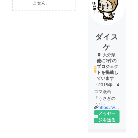
ません。
ダイス
ケ
大分県
他に2件の
プロジェク
トを掲載し
ています
・2018年 4
コマ漫画
「うさぎの
くりちゃ
https://www.instagram.com/usagi_kurichan/
ん」をイン
メッセー
スタグラム
ジを送る
で連載する
・2019年