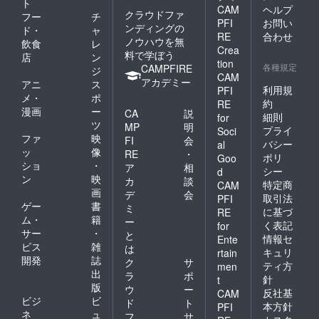
ト
CAM
ヘルプ
クラウドファ
フー
チ
PFI
お問い
ンディングの
ド・
ャ
RE
合わせ
ノウハウを無
飲食
レ
Crea
料で学ぼう
店
ン
tion
各種規定
CAMPFIRE
ジ
CAM
アカデミー
アニ
ス
利用規
PFI
メ・
ポ
約
RE
漫画
ー
CA
説
細則
for
ツ
MP
明
プライ
Soci
ファ
映
FI
会
バシー
al
ッ
像
RE
・
ポリ
Goo
ショ
・
ア
相
シー
d
ン
映
カ
談
特定商
CAM
画
デ
会
取引法
PFI
ゲー
書
ミ
に基づ
RE
ム・
籍
ー
く表記
for
サー
・
と
情報セ
Ente
ビス
雑
は
キュリ
rtain
開発
誌
ク
サ
ティ方
men
出
ラ
ポ
針
t
版
ウ
ー
反社基
CAM
ビジ
ビ
ド
ト
本方針
PFI
ネ
ュ
フ
サ