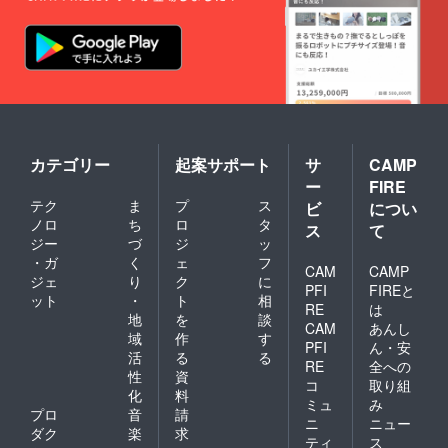
カテゴリー
起案サポート
サ
CAMP
ー
FIRE
テク
ま
プ
ス
ビ
につい
ノロ
ち
ロ
タ
ス
て
ジー
づ
ジ
ッ
・ガ
く
ェ
フ
CAM
CAMP
ジェ
り
ク
に
PFI
FIREと
ット
・
ト
相
RE
は
地
を
談
CAM
あんし
域
作
す
PFI
ん・安
活
る
る
RE
全への
性
資
コ
取り組
化
料
ミュ
み
プロ
音
請
ニ
ニュー
ダク
楽
求
ティ
ス