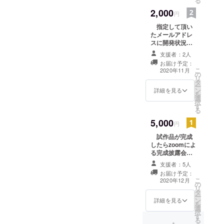
る
2,000
円
指定して頂い
たメールアドレ
スに開発状況を
定期的に報告さ
支援者：2人
せていただきま
お届け予定：
す。製品として
こ
2020年11月
の
リリースされる
リ
タ
時には早めに情
ー
ン
報を知ることが
詳細を見る
を
選
出来ます。 お礼
択
す
のメールをさせ
る
て頂きます！マ
5,000
スクでコミュニ
円
ケーションがと
試作品が完成
りづらいのでこ
したらzoomによ
の製品の開発を
る完成披露会の
待ってる、とい
ご参加をお願い
うかたのご支援
支援者：5人
致します！指定
をお願い致しま
お届け予定：
して頂いたメー
す！
こ
2020年12月
の
ルアドレスに開
リ
タ
発状況を定期的
ー
ン
に報告させてい
詳細を見る
を
選
ただきます。製
択
す
品としてリリー
る