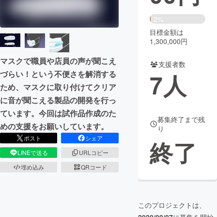
まちづくり・地域活性化
2%
目標金額は
1,300,000円
CAMPFIRE for Social Good
CAMPFIRE Creation
マスクで職員や店員の声が聞こえ
CAMPFIREふるさと納税
machi-ya
コミュニティ
支援者数
7
人
づらい！という不便さを解消する
ため、マスクに取り付けてクリア
に音が聞こえる製品の開発を行っ
ています。今回は試作品作成のた
募集終了まで残
めの支援をお願いしています。
り
ポスト
シェア
終了
LINEで送る
URLコピー
埋め込み
QRコード
このプロジェクトは、