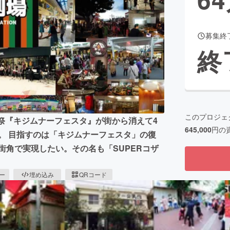
募集終
CAMPFIRE for Social Good
CAMPFIRE Creation
終
CAMPFIREふるさと納税
machi-ya
コミュニティ
このプロジェ
祭『キジムナーフェスタ』が街から消えて4
645,000
円の
。 目指すのは「キジムナーフェスタ」の復
街角で実現したい。その名も「SUPERコザ
ピー
埋め込み
QRコード