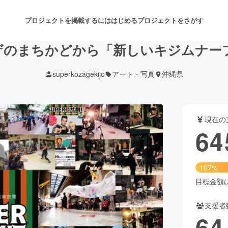
プロジェクトを掲載するには
はじめる
プロジェクトをさがす
ザのまちかどから「新しいキジムナー
superkozagekijo
アート・写真
沖縄県
注目のリターン
注目の新着プロジェクト
募集終了が近いプロジェクト
も
現在の
音楽
舞台・パフォーマンス
64
ゲーム・サービス開発
フード・飲食店
107%
書籍・雑誌出版
アニメ・漫画
目標金額は6
支援者
チャレンジ
ビューティー・ヘルスケ
64