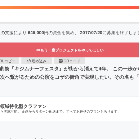
人の支援により
645,000
円の資金を集め、
2017/07/20
に募集を終了しま
もう一度プロジェクトをやってほしい
RLコピー
埋め込み
QRコード
劇祭『キジムナーフェスタ』が街から消えて4年。 この一歩か
次へ繋がるための公演をコザの街角で実現したい。その名も「S
領域特化型クラファン
から実施可能。 企画からリターン配送まで、すべてお任せのプランもあります！