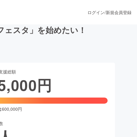
ログイン
/
新規会員登録
フェスタ」を始めたい！
うすぐ公開されます
支援総額
プロダクト
5,000
円
ファッション
スポーツ
00,000円
数
ア
ソーシャルグッド
人