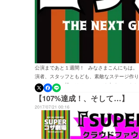
公演まであと１週間！ みなさまこんにちは。
演者、スタッフともども、素敵なステージ作り
ほどパトロン様にはメールにてお知らせいたし
にてお渡しいたします。事前のアナウンスが出
【107%達成！、そして…】
日本公演情報をまとめたFBイベントページが
2017/07/21 00:16
覧下さい！ 当日、みなさまとお会いできるこ
の方、後ほど公演の様子をレポートいたします
す！ 「SUPERコザ劇場イベントページ」↓
https://www.facebook.com/events/347433002353175/ ＜＜＜公演概要＞＞＞