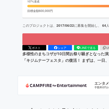
107
%達成
目標金額
600,000
円
このプロジェクトは、
2017/06/22
に募集を開始し、
64
ポスト
シェア
LINEで送る
U
多様性のまちコザが10日間お祭り騒ぎとなった演
「キジムナーフェスタ」の復活！ まずは、一日、
エンタメ
手数料0円