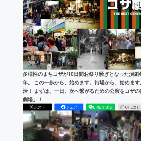
まちづくり・地域活性化
多様性のまちコザが10日間お祭り騒ぎとなった演劇
年。 この一歩から、始めます。街場から、始めます
活！ まずは、一日、次へ繋がるための公演をコザの
劇場」！
ポスト
シェア
LINEで送る
URLコ