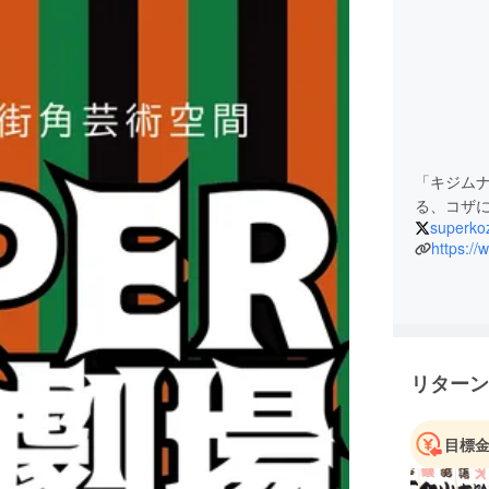
「キジム
る、コザ
superko
https:
リターン
目標