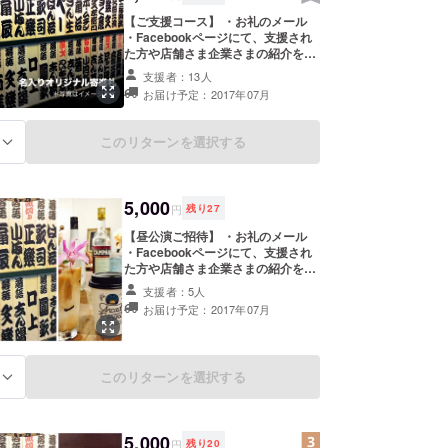
【ご支援コース】 ・お礼のメール
・Facebookページにて、支援され
た方や店舗さま企業さまの紹介をさ
せて頂きます！ ・オリジナル寄進札
支援者：13人
（小）にお名前を入れ、公演当日会
お届け予定：2017年07月
場にて掲示いたします！
このリターンを選択する
る
5,000
円
残り
27
【昼公演ご招待】 ・お礼のメール
・Facebookページにて、支援され
た方や店舗さま企業さまの紹介をさ
せて頂きます！ ・オリジナル寄進札
支援者：5人
（中）にお名前を入れ、公演当日会
お届け予定：2017年07月
場にて掲示いたします！ ・昼公演
（15時）に1名さまご招待いたしま
す！ ・Arcade Resort Okinawa ド
リンク券1枚付き！
このリターンを選択する
る
5,000
円
残り
20