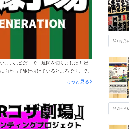
詳細を見
 いよいよ公演まで１週間を切りました！ 出
に向かって駆け抜けているところです。 先
ましたが、招待券やドリンク券等は当日受付
もっと見る
来ておらず、申し訳ありませんでした。 29
できましたのでお知らせします。 よろしくご
とを楽しみにしております。 遠くからご支援
詳細を見
ので、お楽しみにしていただければと思いま
 ※昼・夜 入替制