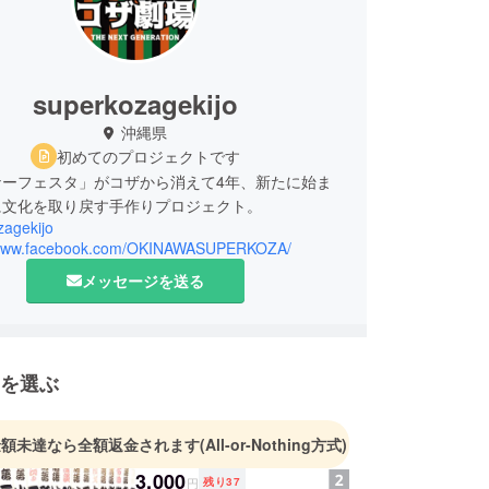
superkozagekijo
沖縄県
初めてのプロジェクトです
ナーフェスタ」がコザから消えて4年、新たに始ま
に文化を取り戻す手作りプロジェクト。
zagekijo
//www.facebook.com/OKINAWASUPERKOZA/
メッセージを送る
を選ぶ
金額未達なら全額返金されます
(All-or-Nothing方式)
3,000
円
残り
37