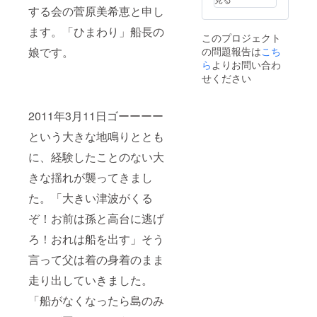
する会の菅原美希恵と申し
ます。「ひまわり」船長の
このプロジェクト
の問題報告は
こち
娘です。
ら
よりお問い合わ
せください
2011年3月11日ゴーーーー
という大きな地鳴りととも
に、経験したことのない大
きな揺れが襲ってきまし
た。「大きい津波がくる
ぞ！お前は孫と高台に逃げ
ろ！おれは船を出す」そう
言って父は着の身着のまま
走り出していきました。
「船がなくなったら島のみ