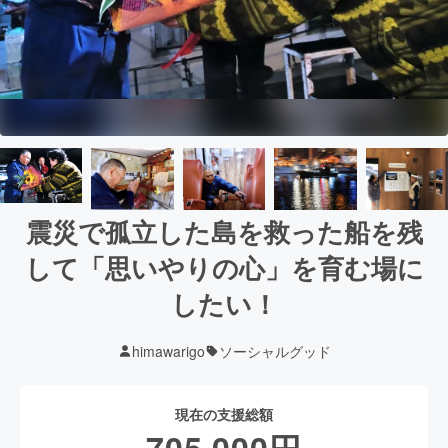
震災で孤立した島を救った船を残
して「思いやりの心」を育む場に
したい！
himawarigo
ソーシャルグッド
現在の支援総額
705,000
円