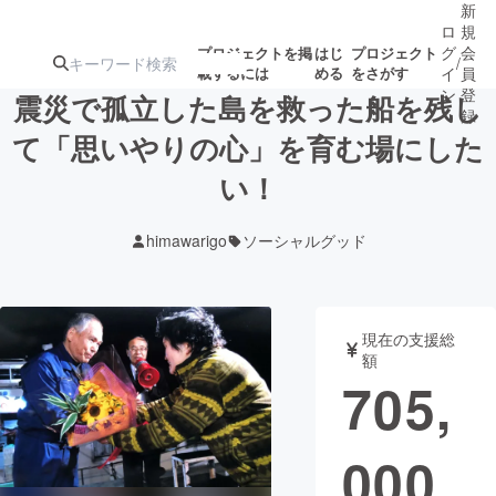
新
ロ
規
グ
会
プロジェクトを掲
はじ
プロジェクト
/
載するには
める
をさがす
イ
員
ン
登
震災で孤立した島を救った船を残し
録
て「思いやりの心」を育む場にした
い！
人気のプロ
注目のリ
注目の新着プロ
募集終了が近いプ
もうすぐ公開
ジェクト
ターン
ジェクト
ロジェクト
されます
himawarigo
ソーシャルグッド
アート・写真
音楽
現在の支援総
テクノロジー・ガジェット
ゲーム・サ
額
705,
映像・映画
書籍・雑誌
000
ビジネス・起業
チャレンジ