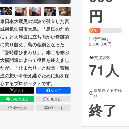
円
まちづくり・地域活性化
東日本大震災の津波で孤立した宮
城県気仙沼市大島。「島民のため
CAMPFIRE for Social Good
CAMPFIRE Creation
35%
に」と大津波に立ち向かい奇跡的
CAMPFIREふるさと納税
machi-ya
コミュニティ
目標金額は
2,000,000円
に乗り越え、島の命綱となった
「臨時船ひまわり」。本土を結ぶ
支援者数
大橋開通によって役目を終えまし
71
人
たが、「ひまわり」と船長・菅原
進の想いを伝え継ぐために船を保
存するプロジェクトです。
募集終了まで残
ポスト
シェア
り
LINEで送る
URLコピー
終了
埋め込み
QRコード