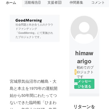
活動報告
支援者
仲間募集
コメント
ホーム
1
71
社会問題と向き合う人のクラウ
ドファンディング
「GoodMorning」にて実施され
たプロジェクトです。
himaw
arigo
初めてのプ
ロジェクト
です
宮城県気仙沼市の離島・大
メッセー
ジを送る
島と本土を1970年の運航開
始から50年間にわたってつ
ないできた臨時船「ひまわ
リターンを