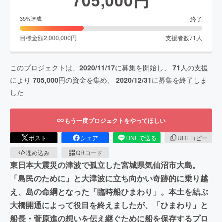
終了
35
%達成
目標金額
2,000,000
円
支援者数
71
人
このプロジェクトは、
2020/11/17
に募集を開始し、
71
人の支援
により
705,000
円の資金を集め、
2020/12/31
に募集を終了しま
した
もう一度プロジェクトをやってほしい
ポスト
シェア
LINEで送る
URLコピー
埋め込み
QRコード
東日本大震災の津波で孤立した宮城県気仙沼市大島。
「島民のために」と大津波に立ち向かい奇跡的に乗り越
え、島の命綱となった「臨時船ひまわり」。本土を結ぶ
大橋開通によって役目を終えましたが、「ひまわり」と
船長・菅原進の想いを伝え継ぐために船を保存するプロ