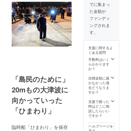
前予約有(令和3
でに集まっ
年3月から令和4
た金額が
年4月迄) 場所：
宮城県気仙沼中
ファンディ
山5-10 人数制限
ングされま
有：参加人数1〜
10名 ※訪問され
す。
る際の交通費、
滞在費は自己負
担となりますの
支援に関するよ
で、ご了承くだ
くある質問
さい。
手数料はいく
らかかります
か？
「島民のために」
目標金額に届
かなかった場
20mもの大津波に
合どうなりま
すか？
向かっていった
支援で困った
時はどこに相
「ひまわり」
談したらいい
ですか？
ヘルプページを
臨時船「ひまわり」を保存
見る