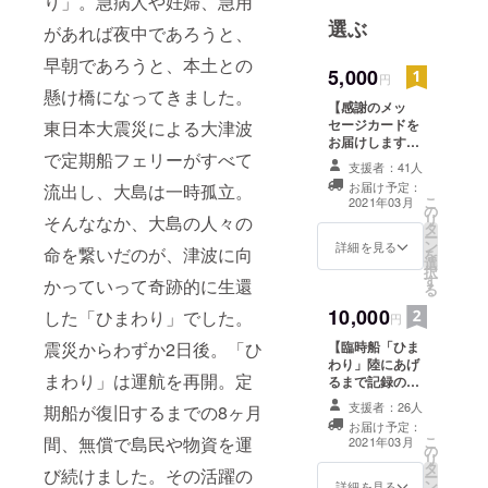
り」。急病人や妊婦、急用
選ぶ
があれば夜中であろうと、
早朝であろうと、本土との
5,000
円
懸け橋になってきました。
【感謝のメッ
セージカードを
東日本大震災による大津波
お届けします
で定期船フェリーがすべて
（郵送での発送
支援者：41人
となります）】
お届け予定：
流出し、大島は一時孤立。
■臨時船「ひまわ
こ
2021年03月
の
り」を保存する
リ
そんななか、大島の人々の
タ
会代表と船長菅
ー
ン
原進より感謝の
詳細を見る
命を繋いだのが、津波に向
を
選
メッセージカー
択
す
ドを発送しま
かっていって奇跡的に生還
る
す。
10,000
した「ひまわり」でした。
円
震災からわずか2日後。「ひ
【臨時船「ひま
わり」陸にあげ
まわり」は運航を再開。定
るまで記録の動
画送信】 ■海か
支援者：26人
期船が復旧するまでの8ヶ月
ら陸に揚げ、臨
お届け予定：
時船「ひまわ
間、無償で島民や物資を運
こ
2021年03月
の
り」保管館とな
リ
タ
る場所へ固定す
び続けました。その活躍の
ー
ン
るまでの動画を
詳細を見る