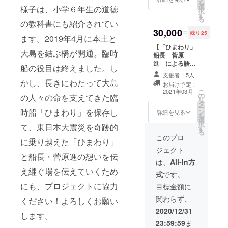
を
選
送信致します。
様子は、小学６年生の道徳
択
す
る
の教科書にも紹介されてい
30,000
円
残り25
ます。2019年4月に本土と
【「ひまわり」
大島を結ぶ橋が開通。臨時
船長 菅原
進 による語り
船の役目は終えました。し
部チケット】
支援者：5人
■1000年に一度
かし、長きにわたって大島
お届け予定：
と言われた大津
こ
2021年03月
の
波を乗り越えた
の人々の命を支えてきた臨
リ
タ
当時を振り返
ー
時船「ひまわり」を保存し
ン
り、体験者船
詳細を見る
を
選
長・菅原進か
択
て、東日本大震災を奇跡的
す
ら、画像の説明
る
をしながら実際
このプロ
に乗り越えた「ひまわり」
の迫力ある話を
ジェクト
語っていただき
と船長・菅原進の想いを伝
ます。 【「ひま
は、
All-In方
わり」記念館の
え継ぐ場を伝えていくため
式
です。
フィールドワー
にも、プロジェクトに協力
ク】 ■津波を
目標金額に
乗り越えた「ひ
関わらず、
ください！よろしくお願い
まわり」の、船
内を説明をしな
2020/12/31
します。
がらご案内しま
23:59:59
ま
す 日程：事