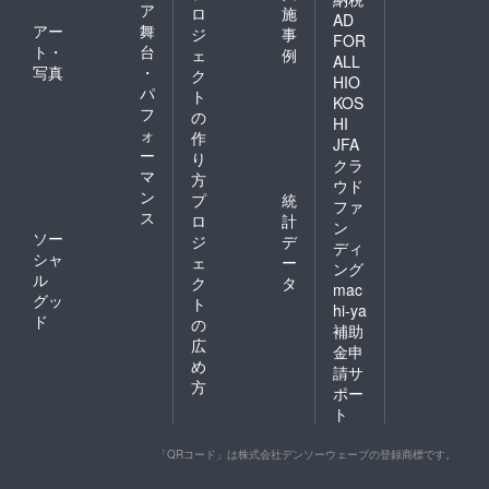
ア
ロ
施
AD
アー
舞
ジ
事
FOR
ト・
台
ェ
例
ALL
写真
・
ク
HIO
パ
ト
KOS
フ
の
HI
ォ
作
JFA
ー
り
クラ
マ
方
ウド
ン
プ
統
ファ
ス
ロ
計
ン
ソー
ジ
デ
ディ
シャ
ェ
ー
ング
ル
ク
タ
mac
グッ
ト
hi-ya
ド
の
補助
広
金申
め
請サ
方
ポー
ト
「QRコード」は株式会社デンソーウェーブの登録商標です。