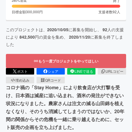
終了
280
%達成
目標金額
300,000
円
支援者数
92
人
このプロジェクトは、
2020/10/05
に募集を開始し、
92
人の支援
により
842,500
円の資金を集め、
2020/11/20
に募集を終了しま
した
もう一度プロジェクトをやってほしい
ポスト
シェア
LINEで送る
URLコピー
埋め込み
QRコード
コロナ禍の「Stay Home」により飲食店が大打撃を受
け、日本酒は減産に追い込まれ、酒米の発注ができない
状況になりました。農家さんは注文の減る山田錦を植え
なくなり、そのうち消滅してしまうのではないか、20年
間の関係からその危機を一緒に乗り越えるために、セッ
ト販売の企画を立ち上げました。