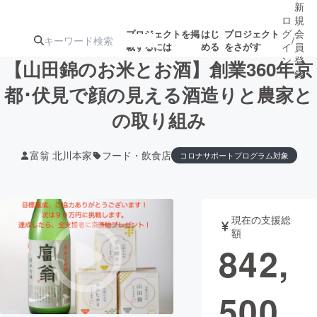
新
ロ
規
グ
会
プロジェクトを掲
はじ
プロジェクト
/
載するには
める
をさがす
イ
員
ン
登
【山田錦のお米とお酒】創業360年京
録
都･伏見で顔の見える酒造りと農家と
の取り組み
人気のプロ
注目のリ
注目の新着プロ
募集終了が近いプ
もうすぐ公開
ジェクト
ターン
ジェクト
ロジェクト
されます
富翁 北川本家
フード・飲食店
コロナサポートプログラム対象
アート・写真
音楽
現在の支援総
テクノロジー・ガジェット
ゲーム・サ
額
842,
映像・映画
書籍・雑誌
500
ビジネス・起業
チャレンジ