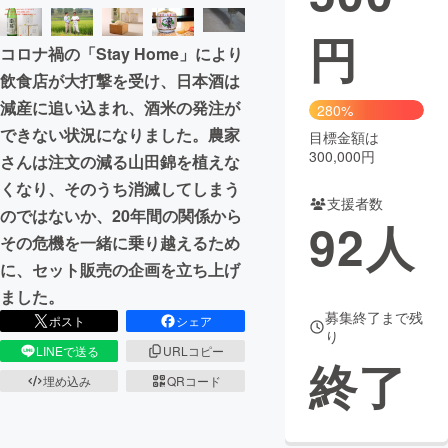
円
まちづくり・地域活性化
コロナ禍の「Stay Home」により
飲食店が大打撃を受け、日本酒は
CAMPFIRE for Social Good
CAMPFIRE Creation
減産に追い込まれ、酒米の発注が
280%
CAMPFIREふるさと納税
machi-ya
コミュニティ
できない状況になりました。農家
目標金額は
300,000円
さんは注文の減る山田錦を植えな
くなり、そのうち消滅してしまう
支援者数
のではないか、20年間の関係から
92
人
その危機を一緒に乗り越えるため
に、セット販売の企画を立ち上げ
ました。
募集終了まで残
ポスト
シェア
り
LINEで送る
URLコピー
終了
埋め込み
QRコード