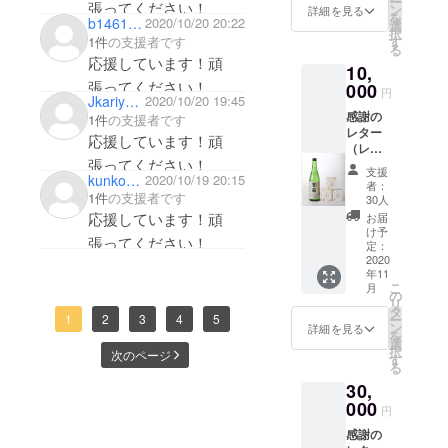
ー
張ってください！
いただ
コシヒ
ン
詳細を見る
を
b1461b9686f4
2020/10/20 20:22
いた方
カリ1
選
択
の中か
個、京
1件
の支援者です
す
る
ら、抽
の輝き1
応援しています！頑
10,
選で５
個
張ってください！
名様に
000
円
Jkariyama
2020/10/20 19:45
新酒の
感謝の
「富翁
1件
の支援者です
レター
純米吟
応援しています！頑
（レ
醸 丹州
張ってください！
ターに
山田錦
支援
kunkokuno
2020/10/19 20:15
はお米
720ml
者：
の人気
1件
の支援者です
」をプ
30人
投票と
レゼン
応援しています！頑
お届
感想が
ト！）
け予
張ってください！
書ける
「山田
定：
QRコー
2020
錦のお
年11
ド有
米と山
こ
月
り、ご
田錦の
の
リ
回答し
お酒」
タ
1
2
3
4
5
ー
ていた
１セッ
ン
詳細を見る
を
だいた
ト
選
択
次のページ
方の中
す
る
から、
30,
抽選で
５名様
000
円
に新酒
感謝の
の「富