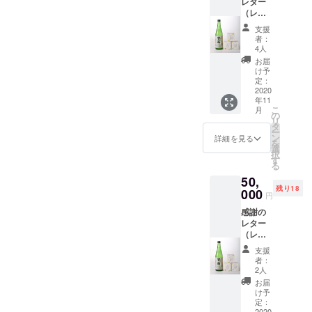
レター
翁 純米
（レ
吟醸 丹
ターに
州山田
支援
はお米
錦
者：
の人気
720ml
4人
投票と
」をプ
お届
感想が
レゼン
け予
書ける
ト！)
定：
QRコー
2020
「山田
年11
ド有
錦のお
こ
月
り、回
米と山
の
リ
答して
田錦の
タ
ー
いただ
お酒」
ン
詳細を見る
を
いた方
１セッ
選
択
の中か
ト 真空
す
る
ら、抽
パック
50,
選で５
米３：
残り18
名様に
000
山田錦
円
新酒
１個、
感謝の
「富翁
コシヒ
レター
純米吟
カリ1
（レ
醸 丹州
個、京
ターに
山田錦
の輝き1
支援
はお米
720ml
個 限
者：
の人気
」をプ
定：富
2人
投票と
レゼン
翁甚吉
お届
感想が
ト！
袋
け予
書ける
「山田
定：
(720ml
2020