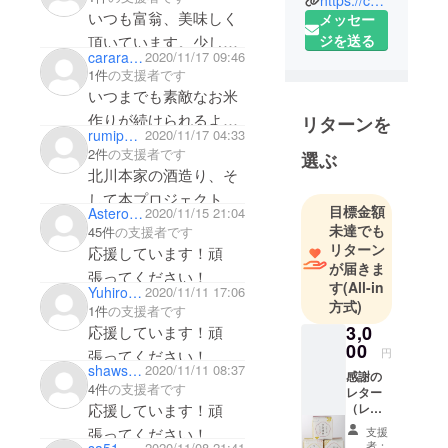
https://camp-fire.jp/projects/view/327953
る京の定番
いつも富翁、美味しく
メッセー
酒（さけ）
ジを送る
頂いています。少しで
として「飽
cararawhite1026
2020/11/17 09:46
すがお力になればと思
きのこな
1件
の支援者です
います。
い」味にこ
いつまでも素敵なお米
だわりなが
作りが続けられるよう
リターンを
ら、
rumipanda
2020/11/17 04:33
東の方より祈念してい
2件
の支援者です
地元と日本
選ぶ
ます。
北川本家の酒造り、そ
酒に関わる
して本プロジェクト応
文化・エピ
目標金額
Asterossa
2020/11/15 21:04
援しています！
ソードの発
未達でも
45件
の支援者です
信と共に、
リターン
応援しています！頑
美味しいお
が届きま
張ってください！
す
(All-in
酒をお届け
Yuhiro Iwamoto
2020/11/11 17:06
方式)
できるよう
1件
の支援者です
3,0
応援しています！頑
努力し続け
00
ています。
円
張ってください！
shawshank308
2020/11/11 08:37
感謝の
4件
の支援者です
レター
応援しています！頑
（レ
ターに
張ってください！
支援
はお米
者：
2020/11/08 21:41