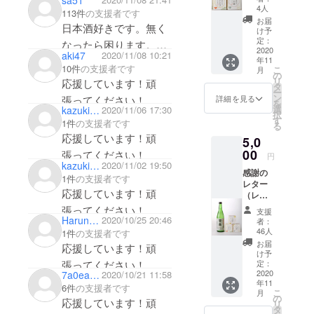
sa51
の人気
4人
113件
の支援者です
投票と
お届
日本酒好きです。無く
感想が
け予
書ける
定：
なったら困ります。こ
QRコー
2020
aki47
2020/11/08 10:21
年11
れからも続けていける
ド有
10件
の支援者です
こ
月
り、回
の
よう、応援してます。
リ
応援しています！頑
答して
タ
ー
いただ
ン
張ってください！
詳細を見る
を
いた方
選
kazuki sakai0216
2020/11/06 17:30
択
の中か
す
1件
の支援者です
る
ら、抽
応援しています！頑
5,0
選で５
名様に
00
張ってください！
円
新酒の
kazuki0726
2020/11/02 19:50
感謝の
「富翁
1件
の支援者です
レター
純米吟
応援しています！頑
（レ
醸 丹州
ターに
山田錦
張ってください！
支援
はお米
720ml
Harunobu Kido
2020/10/25 20:46
者：
の人気
」をプ
46人
1件
の支援者です
投票と
レゼン
お届
応援しています！頑
感想が
ト！）
け予
書ける
張ってください！
真空
定：
QRコー
2020
7a0ea1dfbe94
2020/10/21 11:58
パック
年11
ド有
米３：
6件
の支援者です
こ
月
り、回
山田錦
の
応援しています！頑
リ
答して
１個、
タ