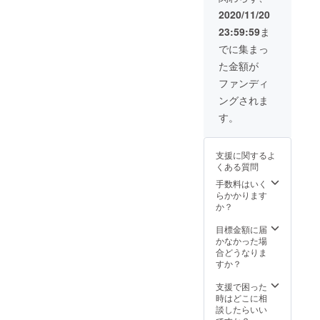
含まれ
」をプ
ませ
2020/11/20
レゼン
ん。ま
23:59:59
ま
ト！）
た日時
「山田
は後日
でに集まっ
錦のお
相談
た金額が
米と山
田錦の
ファンディ
お酒」
ングされま
１セッ
ト
す。
支援に関するよ
くある質問
手数料はいく
らかかります
か？
目標金額に届
かなかった場
合どうなりま
すか？
支援で困った
時はどこに相
談したらいい