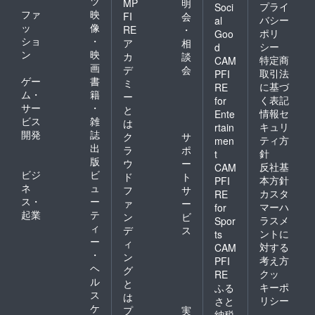
ツ
MP
明
プライ
Soci
ファ
映
FI
会
バシー
al
ッ
像
RE
・
ポリ
Goo
ショ
・
ア
相
シー
d
ン
映
カ
談
特定商
CAM
画
デ
会
取引法
PFI
ゲー
書
ミ
に基づ
RE
ム・
籍
ー
く表記
for
サー
・
と
情報セ
Ente
ビス
雑
は
キュリ
rtain
開発
誌
ク
サ
ティ方
men
出
ラ
ポ
針
t
版
ウ
ー
反社基
CAM
ビジ
ビ
ド
ト
本方針
PFI
ネ
ュ
フ
サ
カスタ
RE
ス・
ー
ァ
ー
マーハ
for
起業
テ
ン
ビ
ラスメ
Spor
ィ
デ
ス
ントに
ts
ー
ィ
対する
CAM
・
ン
考え方
PFI
ヘ
グ
クッ
RE
ル
と
キーポ
ふる
ス
は
リシー
さと
ケ
プ
実
納税