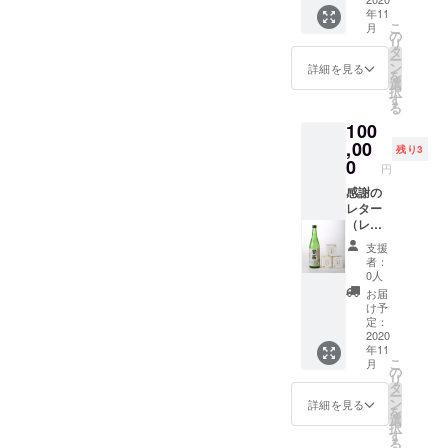
QRコー
錦のお
用）1
年11
ド有
米と山
こ
月
り、回
田錦の
の
リ
答して
お酒」3
タ
ー
いただ
セット
ン
詳細を見る
を
いた方
限定：
選
択
の中か
富翁甚
す
る
ら、抽
吉袋
100
選で５
(720ml
名様に
,00
用）3
残り3
新酒の
0
円
「富翁
純米吟
感謝の
醸 丹州
レター
山田錦
（レ
720ml
ターに
支援
」をプ
はお米
者：
レゼン
の人気
0人
ト！）
投票と
お届
「山田
感想が
け予
錦のお
書ける
定：
米と山
QRコー
2020
年11
田錦の
ド有
こ
月
お酒」
り、回
の
リ
３セッ
答して
タ
ー
ト
いただ
ン
詳細を見る
を
CAMPF
いた方
選
択
IRE限定
の中か
す
る