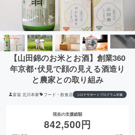
【山田錦のお米とお酒】創業360
年京都･伏見で顔の見える酒造り
と農家との取り組み
富翁 北川本家
フード・飲食店
コロナサポートプログラム対象
現在の支援総額
842,500
円