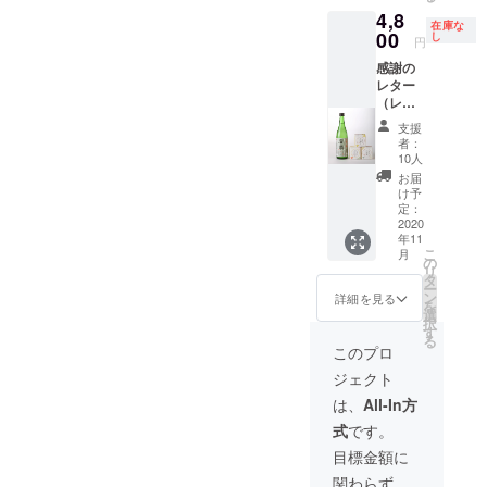
オンラ
ら、抽
4,8
イン飲
選で５
在庫な
み会約
名様に
00
し
円
60分
新酒の
感謝の
（北川
「富翁
レター
本家社
純米吟
（レ
長参
醸 丹州
ターに
加、
山田錦
支援
はお米
2021年
720ml
者：
の人気
1月10日
」をプ
10人
投票と
(日)時間
レゼン
お届
感想が
(仮)19:0
ト！）
け予
書ける
0
「山田
定：
QRコー
2020
錦のお
年11
ド有
米と山
こ
月
り、回
田錦の
の
リ
答して
お酒」
タ
ー
いただ
５セッ
ン
詳細を見る
を
いた方
ト
選
択
の中か
CAMPF
す
る
ら、抽
IRE限定
このプロ
選で５
蔵見学3
ジェクト
名様に
組みま
新酒の
で（１
は、
All-In方
「富翁
組３
式
です。
純米吟
名）※旅
醸 丹州
費、滞
目標金額に
山田錦
在費は
関わらず、
720ml