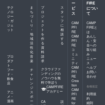
ー
FIRE
テク
ま
プ
ス
ビ
につい
ノロ
ち
ロ
タ
ス
て
ジー
づ
ジ
ッ
・ガ
く
ェ
フ
CAM
CAMP
ジェ
り
ク
に
PFI
FIREと
ット
・
ト
相
RE
は
地
を
談
CAM
あんし
域
作
す
PFI
ん・安
活
る
る
RE
全への
性
資
コ
取り組
化
料
ミュ
み
プロ
音
請
ニ
ニュー
ダク
楽
求
ティ
ス
ト
CAM
ヘルプ
クラウドファ
フー
チ
PFI
お問い
ンディングの
ド・
ャ
RE
合わせ
ノウハウを無
飲食
レ
Crea
料で学ぼう
店
ン
tion
各種規定
CAMPFIRE
ジ
CAM
アカデミー
アニ
ス
利用規
PFI
メ・
ポ
約
RE
漫画
ー
CA
説
細則
for