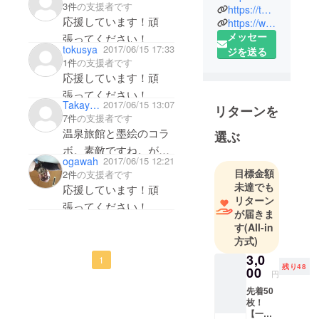
3件
の支援者です
https://twitter.com/ICHINOYU_HAKONE
は、旅を
応援しています！頑
https://www.instagram.com/ichinoyu_group/
もっと身近
メッセー
張ってください！
に楽しんで
tokusya
2017/06/15 17:33
ジを送る
いただける
1件
の支援者です
よう「安
応援しています！頑
く」「気軽
張ってください！
に」「便利
Takaya Ogawa
2017/06/15 13:07
リターンを
7件
の支援者です
に」をモッ
温泉旅館と墨絵のコラ
選ぶ
トーに、一
ボ。素敵ですね。がん
人でも多く
ogawah
2017/06/15 12:21
ばってください！！
のお客様
目標金額
2件
の支援者です
に、一回で
未達でも
応援しています！頑
も多く“いい
リターン
張ってください！
が届きま
湯、いい
す
(All-in
味、いい
方式)
旅”を提供で
3,0
1
きるよう挑
残り48
00
円
戦を続けて
先着50
います。
枚！
【一の