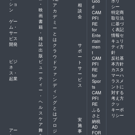
ポリ
Goo
ショ
・
ア
相
シー
d
ン
映
カ
談
特定商
CAM
画
デ
会
取引法
PFI
ゲー
書
ミ
に基づ
RE
ム・
籍
ー
く表記
for
サー
・
と
情報セ
Ente
ビス
雑
は
キュリ
rtain
開発
誌
ク
サ
ティ方
men
出
ラ
ポ
針
t
版
ウ
ー
反社基
CAM
ビジ
ビ
ド
ト
本方針
PFI
ネ
ュ
フ
サ
カスタ
RE
ス・
ー
ァ
ー
マーハ
for
起業
テ
ン
ビ
ラスメ
Spor
ィ
デ
ス
ントに
ts
ー
ィ
対する
CAM
・
ン
考え方
PFI
ヘ
グ
クッ
RE
ル
と
キーポ
ふる
ス
は
リシー
さと
ケ
プ
実
納税
ア
ロ
施
AD
アー
舞
ジ
事
FOR