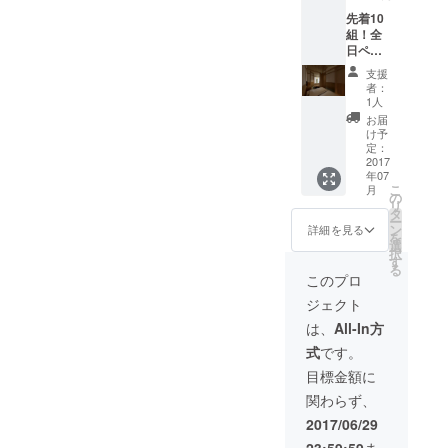
付。夕
は、
先着10
食時
ビー
組！全
は、
ル・日
日ペア
ビー
本酒な
宿泊招
ル・日
どのア
支援
待券（1
本酒な
ルコー
者：
泊2食
どのア
ルを含
1人
付）
ルコー
む飲料
お届
【限定
ルを含
が、飲
け予
10組】
む飲料
定：
み放題
※お盆や
2017
が、飲
です。
年07
GWにも
み放題
●チェッ
こ
月
使える
です。
の
クイ
リ
この最
●チェッ
タ
ン：7月
ー
もお得
クイ
ン
13日
詳細を見る
を
な宿泊
ン：
選
（木）
択
券で
15：00
す
15：00
る
す！ 空
～18：
～18：
このプロ
室があ
00 ●
00 ●
ジェクト
ればど
チェッ
チェッ
の日で
クアウ
クアウ
は、
All-In方
も宿泊
ト：～
ト：7月
式
です。
できる
10：00
14日
宿泊招
●露天風
（金）
目標金額に
待券で
呂付客
～10：
関わらず、
す。 大
室1部屋
00 ●露
人2名様
大人2名
天風呂
2017/06/29
1泊2食
※平日
付客室
23:59:59
ま