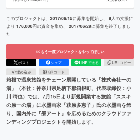
このプロジェクトは、
2017/06/15
に募集を開始し、
9
人の支援に
より
176,000
円の資金を集め、
2017/06/29
に募集を終了しまし
た
もう一度プロジェクトをやってほしい
ポスト
シェア
LINEで送る
URLコピー
埋め込み
QRコード
箱根で温泉旅館をチェーン展開している「株式会社一の
湯」（本社：神奈川県足柄下郡箱根町、代表取締役：小
川 晴也）では、7月15日より新規開業する旅館「ススキ
の原一の湯」に水墨画家「萩原多恵子」氏の水墨画を飾
り、国内外に『墨アート』を広めるためのクラウドファ
ンディングプロジェクトを開始します。