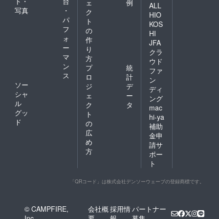
ト・
台
ェ
例
ALL
写真
・
ク
HIO
パ
ト
KOS
フ
の
HI
ォ
作
JFA
ー
り
クラ
マ
方
ウド
ン
プ
統
ファ
ス
ロ
計
ン
ソー
ジ
デ
ディ
シャ
ェ
ー
ング
ル
ク
タ
mac
グッ
ト
hi-ya
ド
の
補助
広
金申
め
請サ
方
ポー
ト
「QRコード」は株式会社デンソーウェーブの登録商標です。
© CAMPFIRE,
会社概
採用情
パートナー
Inc.
要
報
募集