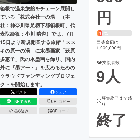
箱根で温泉旅館をチェーン展開し
円
まちづくり・地域活性化
ている「株式会社一の湯」（本
社：神奈川県足柄下郡箱根町、代
CAMPFIRE for Social Good
CAMPFIRE Creation
表取締役：小川 晴也）では、7月
17%
CAMPFIREふるさと納税
machi-ya
コミュニティ
15日より新規開業する旅館「スス
目標金額は
1,000,000円
キの原一の湯」に水墨画家「萩原
多恵子」氏の水墨画を飾り、国内
支援者数
外に『墨アート』を広めるための
9
人
クラウドファンディングプロジェ
クトを開始します。
ポスト
シェア
募集終了まで残
LINEで送る
URLコピー
り
埋め込み
QRコード
終了