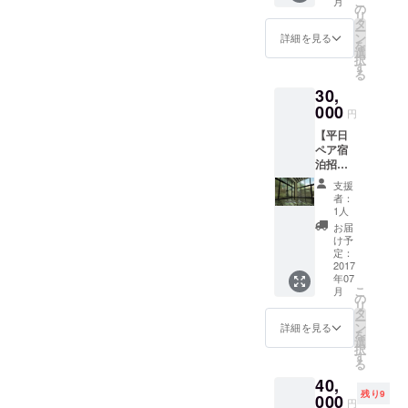
こ
月
ス！！
限：
の
リ
【グラ
2017年
タ
ー
ンド
8月～1
ン
詳細を見る
を
オープ
年◆ [
選
択
ン前の7
発送予
す
る
月13日
定 ] 回
30,
（木）
数券を7
のペア
000
月末日
円
宿泊招
までに
【平日
待券（1
発送い
ペア宿
泊2食
たしま
泊招待
付）】
す [ ご
券（1泊
グラン
参考 ]
支援
2食
ドオー
http://w
者：
付）】
プンに
ww.ichi
1人
（通常
先駆け
noyu.co
お届
32,700
て特別
.jp/yum
け予
円） 平
に宿泊
定：
eguri/
日に宿
2017
できる
年07
泊でき
宿泊招
こ
月
る宿泊
待券で
の
リ
招待券
す。 大
タ
ー
です。
人2名様
ン
詳細を見る
を
大人2名
1泊2食
選
択
様1泊2
（夕・
す
る
食
朝食）
40,
（夕・
付。夕
残り9
朝食）
000
食時
円