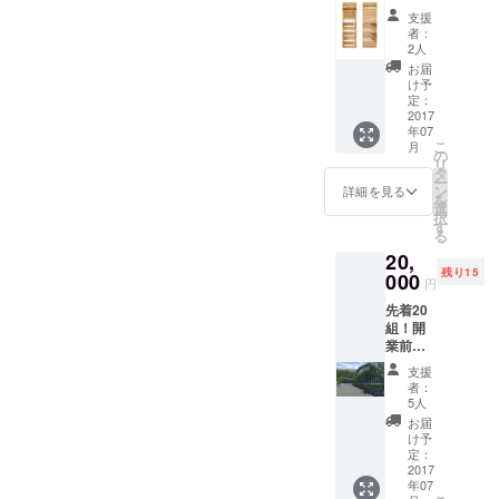
湯グ
支援
ループ
者：
温泉入
2人
浴回数
お届
券5枚綴
け予
り】 箱
定：
根一の
2017
年07
湯グ
こ
月
ループ
の
リ
系列旅
タ
ー
館で利
ン
詳細を見る
を
用可能
選
択
な回数
す
る
券で
20,
す。 利
残り15
用可能
000
円
宿：本
先着20
館､新
組！開
館、芦
業前の
ノ湖､品
旅館に
の木､ス
支援
宿泊し
スキの
者：
た経験
原 本券
5人
は稀少
一枚に
お届
です。
つき１
け予
まさに
名利用
定：
プライ
2017
可 ◆有
年07
スレ
効期