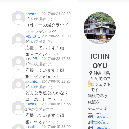
hayashi takashi
2017/06/24 22:32
2件
の支援者です
（株）一の湯クラウド
ファンディング
MSKapsel
2017/06/23 13:08
ご担当 福岡 様
9件
の支援者です
返信回答ありがとうご
応援しています！頑
ざいます。追加申し込
ICHIN
張ってください！
tora2531
2017/06/22 17:38
みを致します。よろし
OYU
1件
の支援者です
応援しています！頑
神奈川県
張ってください！
初めてのプ
sachisachi
2017/06/16 22:28
ロジェクト
1件
の支援者です
です
どんな墨絵なのかな？
箱根で温泉
楽しみにしています。
旅館を
hayashi takashi
2017/06/16 07:56
チェーン展
2件
の支援者です
開している
応援しています！頑
http://www.ichinoyu.co.jp/
一の湯グ
張ってください！
http://www.ichinoyu.co.jp/eng/
fukufuku292002
2017/06/15 23:00
ループで
https://www.facebook.com/ichinoyu/