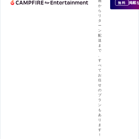
画
掲載
無料
か
ら
リ
タ
ー
ン
配
送
ま
で
、
す
べ
て
お
任
せ
の
プ
ラ
ン
も
あ
り
ま
す
！