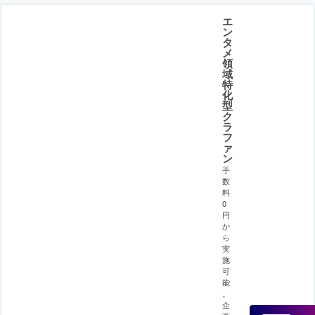
エ
ン
タ
メ
領
域
特
化
型
ク
ラ
フ
ァ
ン
手
数
料
0
円
か
ら
実
施
可
能
。
企