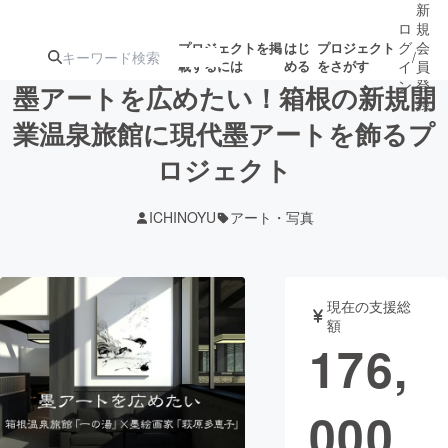
新
ロ
規
グ
会
プロジェクトを掲
はじ
プロジェクト
/
載するには
める
をさがす
イ
員
ン
登
墨アートを広めたい！箱根の新規開
録
業温泉旅館に現代墨アートを飾るプ
ロジェクト
人気のプロ
注目のリ
注目の新着プロ
募集終了が近いプ
もうすぐ公開
ジェクト
ターン
ジェクト
ロジェクト
されます
ICHINOYU
アート・写真
アート・写真
音楽
現在の支援総
テクノロジー・ガジェット
ゲーム・サ
額
176,
映像・映画
書籍・雑誌
000
ビジネス・起業
チャレンジ