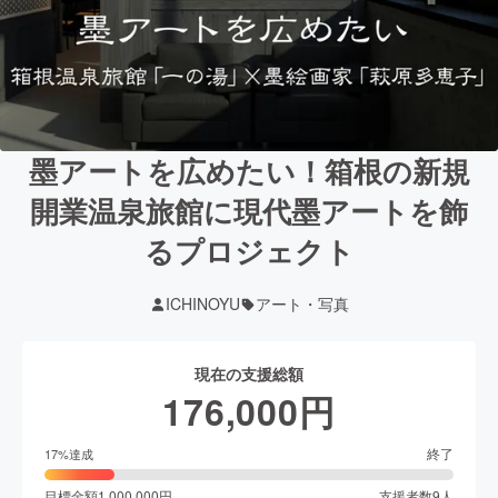
墨アートを広めたい！箱根の新規
開業温泉旅館に現代墨アートを飾
るプロジェクト
ICHINOYU
アート・写真
現在の支援総額
176,000
円
終了
17
%達成
目標金額
1,000,000
円
支援者数
9
人