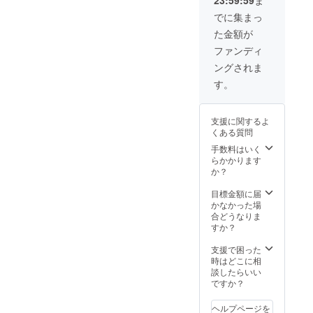
（夕・
（日～
※7月13
朝食）
金曜
日から
でに集まっ
付。夕
日・一
の宿泊
た金額が
食時
の湯指
のみ対
は、
定カレ
象で
ファンディ
ビー
ンダー
す。そ
ングされま
ル・日
によ
れ以外
本酒な
る）の
の宿泊
す。
どのア
宿泊の
をご希
ルコー
み対象
望の際
ルを含
です。
は3万
支援に関するよ
む飲料
それ以
円、4万
くある質問
が、飲
外の宿
円をお
み放題
泊をご
手数料はいく
選びく
です。
希望の
らかかります
ださ
●チェッ
際は4万
か？
い。 [
クイ
円をお
発送予
ン：
選びく
目標金額に届
定 ] 宿
15：00
ださ
かなかった場
泊券を7
～18：
い。 [
合どうなりま
月10日
00 ●
発送予
すか？
までに
チェッ
定 ] 宿
発送い
クアウ
泊券を7
支援で困った
たしま
ト：～
月30日
時はどこに相
す [ ご
10：00
までに
談したらいい
参考 ]
●露天風
発送い
ですか？
http://w
呂付客
たしま
ww.ichi
室1部屋
す [ ご
noyu.co
ヘルプページを