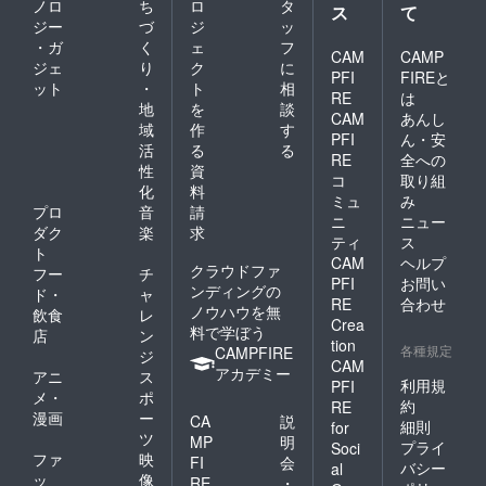
ノロ
ち
ロ
タ
ス
て
ジー
づ
ジ
ッ
・ガ
く
ェ
フ
CAM
CAMP
ジェ
り
ク
に
PFI
FIREと
ット
・
ト
相
RE
は
地
を
談
CAM
あんし
域
作
す
PFI
ん・安
活
る
る
RE
全への
性
資
コ
取り組
化
料
ミュ
み
プロ
音
請
ニ
ニュー
ダク
楽
求
ティ
ス
ト
CAM
ヘルプ
クラウドファ
フー
チ
PFI
お問い
ンディングの
ド・
ャ
RE
合わせ
ノウハウを無
飲食
レ
Crea
料で学ぼう
店
ン
tion
各種規定
CAMPFIRE
ジ
CAM
アカデミー
アニ
ス
利用規
PFI
メ・
ポ
約
RE
漫画
ー
CA
説
細則
for
ツ
MP
明
プライ
Soci
ファ
映
FI
会
バシー
al
ッ
像
RE
・