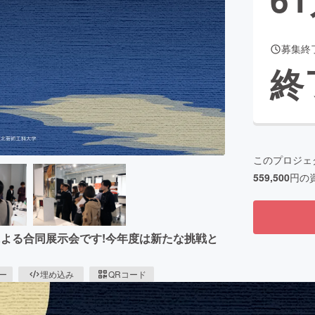
募集終
CAMPFIRE for Social Good
CAMPFIRE Creation
終
CAMPFIREふるさと納税
machi-ya
コミュニティ
このプロジェ
559,500
円の
よる合同展示会です!今年度は新たな挑戦と
ピー
埋め込み
QRコード