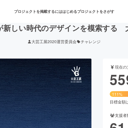
プロジェクトを掲載するには
はじめる
プロジェクトをさがす
が新しい時代のデザインを模索する 
大芸工展2020運営委員会
チャレンジ
注目のリターン
注目の新着プロジェクト
募集終了が近いプロジェクト
も
現在の
音楽
舞台・パフォーマンス
55
ゲーム・サービス開発
フード・飲食店
111%
書籍・雑誌出版
アニメ・漫画
目標金額は5
支援者
チャレンジ
ビューティー・ヘルスケ
61