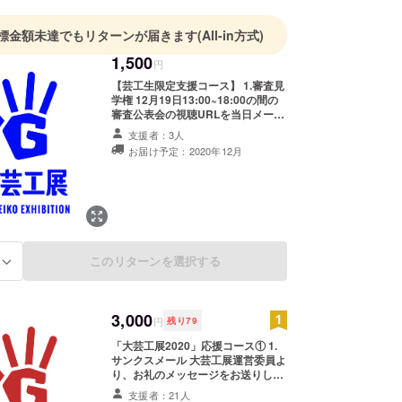
標金額未達でもリターンが届きます
(All-in方式)
1,500
円
【芸工生限定支援コース】 1.審査見
学権 12月19日13:00~18:00の間の
審査公表会の視聴URLを当日メール
にてお送りします。 2.サンクスメー
支援者：3人
ル 大芸工展運営委員より、お礼の
お届け予定：2020年12月
メッセージをお送りします。
このリターンを選択する
る
3,000
円
残り
79
「大芸工展2020」応援コース① 1.
サンクスメール 大芸工展運営委員よ
り、お礼のメッセージをお送りしま
す。 2.アーカイブにお名前の記載
支援者：21人