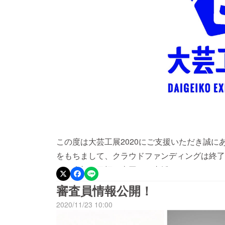
この度は大芸工展2020にご支援いただき誠にあ
をもちまして、クラウドファンディングは終了し
と、当初の目標を上回るご支援を頂きました。
士、社会と学生を繋ぐきっかけになる大芸工展
審査員情報公開！
できるよう、大切に活用させていただきます。
2020/11/23 10:00
ております。アーカイブ本につきましては、20