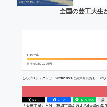
全国の芸工大生
111
%達成
目標金額
500,000
円
このプロジェクトは、
2020/10/24
に募集を開始し、
61
ポスト
シェア
LINEで送る
U
「大芸工展」とは、芸術工学を冠する4大学の学