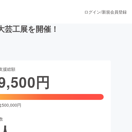
ログイン
/
新規会員登録
大芸工展を開催！
うすぐ公開されます
支援総額
プロダクト
9,500
円
ファッション
スポーツ
00,000円
数
ア
ソーシャルグッド
人