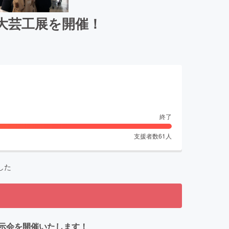
大芸工展を開催！
終了
支援者数
61
人
した
展示会を開催いたします！