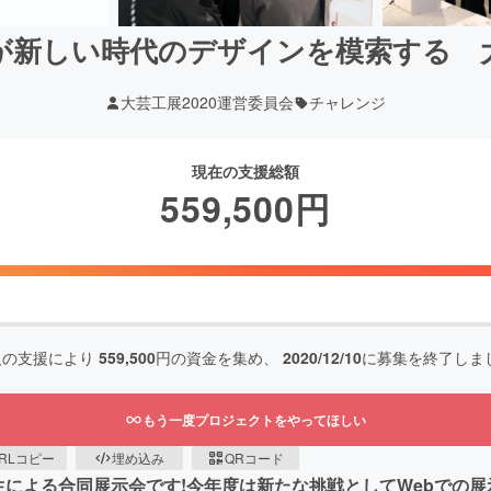
が新しい時代のデザインを模索する 
大芸工展2020運営委員会
チャレンジ
現在の支援総額
559,500
円
人の支援により
559,500
円の資金を集め、
2020/12/10
に募集を終了しま
もう一度プロジェクトをやってほしい
RLコピー
埋め込み
QRコード
生による合同展示会です!今年度は新たな挑戦としてWebでの