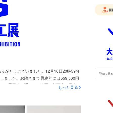
目
りがとうございました。12月10日23時59分
詳細を見
ました。お陰さまで最終的には559,500円
この展示会を通して、全国の芸工大の学生同
もっと見る
をご支援いただいた方々のお気持ちにお応え
皆さまへのリターンは現在準備に取り掛かっ
21年3月末までにはお届けができる見通しで