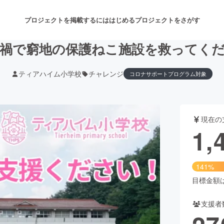
プロジェクトを掲載するには
はじめる
プロジェクトをさがす
禍で窮地の保護ねこ施設を救ってく
ティアハイム小学校
チャレンジ
コロナサポートプログラム対象
注目のリターン
注目の新着プロジェクト
募集終了が近いプロジェクト
も
現在の
音楽
舞台・パフォーマンス
1,
ゲーム・サービス開発
フード・飲食店
141%
書籍・雑誌出版
アニメ・漫画
目標金額は1
支援者
チャレンジ
ビューティー・ヘルスケ