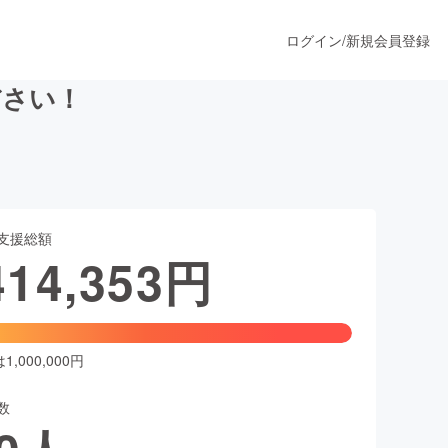
ログイン
/
新規会員登録
ださい！
うすぐ公開されます
支援総額
プロダクト
414,353
円
ファッション
スポーツ
,000,000円
数
ア
ソーシャルグッド