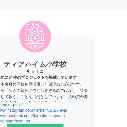
ティアハイム小学校
岡山県
他に31件のプロジェクトを掲載しています
備中央町の廃校を再活用した保護ねこ施設です。
動を「個人の善意に依存しすぎるのではなく、社会
として救う」ことを目的としています。活動資金源
元協力企業とのコラボでクラウドファンディングを
ierheim-ps.jp/
ています。
www.instagram.com/tierheim.p.s/?hl=ja
/www.facebook.com/tierheim.okayama
x.com/tierheim_ps
サイト『ティアハイム小学校 購買部』