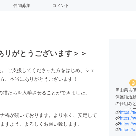
仲間募集
コメント
！ありがとうございます＞＞
した。 ご支援してくださった方をはじめ、シェ
方、本当にありがとうございます！
岡山県吉
の猫たちを入学させることができました。
保護猫活
の仕組み
として地
https://t
ナ禍が続いております。より永く、安定して
毎月行っ
https://
ますよう、よろしくお願い致します。
https:/
https://
また、EC