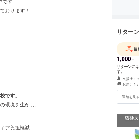
https:/
中です。
保護ねこ
ております！
毎週校舎
ひ遊びに
リターン
目
1,000
円
本CFに
リターンには
小学校に
す。
す。本C
支援者：2
製、転載
お届け予定
禁止致し
校です。
詳細を見
高の環境を生かし、
ィア負担軽減