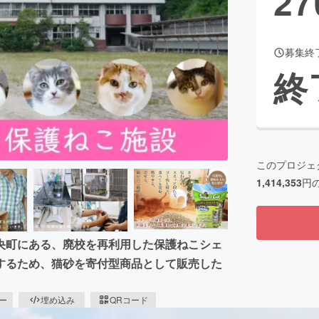
27
募集終
CAMPFIRE for Social Good
CAMPFIRE Creation
終
CAMPFIREふるさと納税
machi-ya
コミュニティ
このプロジェ
1,414,353
円
央町にある、廃校を再利用した保護ねこシェ
するため、猫砂を寄付型商品として販売した
ピー
埋め込み
QRコード