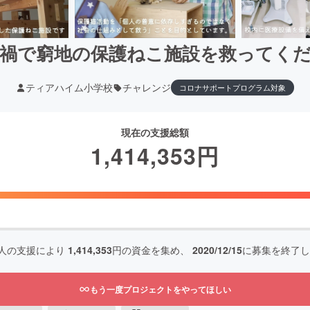
禍で窮地の保護ねこ施設を救ってく
ティアハイム小学校
チャレンジ
コロナサポートプログラム対象
現在の支援総額
1,414,353
円
人の支援により
1,414,353
円の資金を集め、
2020/12/15
に募集を終了し
もう一度プロジェクトをやってほしい