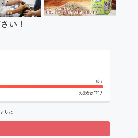
ださい！
終了
支援者数
270
人
ました