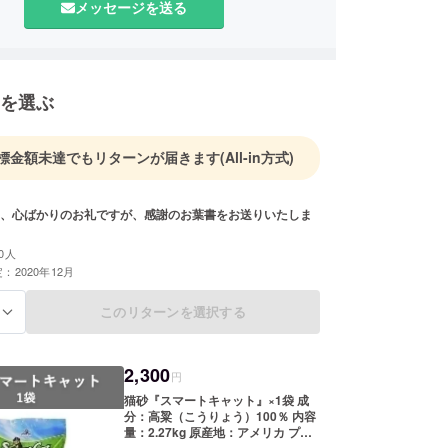
/tierheim-ps.jp/ でお買い物いただくことで、誰でも
メッセージを送る
活動に参加できます。
にて「にちよう定期譲渡会」を開催しています。ぜ
来てください。
を選ぶ
標金額未達でもリターンが届きます
(All-in方式)
掲載されているすべての内容の権利は、ティアハイム
、心ばかりのお礼ですが、感謝のお葉書をお送りいたしま
帰属または著作権者より許諾を得て使用していま
Fの掲載内容の一部およびすべてについて、無断で複
0人
、送信、放送、配布、貸与、翻訳、変造することは
：2020年12月
ます。
このリターンを選択する
る
2,300
円
猫砂『スマートキャット』×1袋 成
分：高粱（こうりょう）100％ 内容
量：2.27kg 原産地：アメリカ プロ
ジェクト終了後は、同猫砂をティア