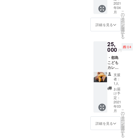
する権
2021
様に５
ンは多
年04
利（40
個のお
少変わ
こ
月
個） ・
芋の
の
る可能
リ
活動報
クッ
タ
性があ
ー
告 ・お
キーサ
ン
りま
詳細を見る
を
礼の
ンドを
選
す。
択
メッ
お届け
す
る
セージ
しま
25,
こちら
す。 送
残り4
のご支
000
料・消
円
援をい
費税込
・都島
ただく
み ※商
こども
こと
品は鋭
カレー
で、上
意改良
食堂様
記とは
中なの
支援
にお芋
別に子
で、お
者：
のクッ
ども食
芋の
1人
キーサ
堂・
クッ
お届
ンドを
フード
キーサ
け予
お届け
パント
定：
ンドの
する権
2021
リーを
デザイ
年03
利（40
開催す
ンは多
こ
月
個） ・
る団体
の
少変わ
リ
活動報
様に10
タ
る可能
ー
告 ・お
個のお
ン
性があ
詳細を見る
を
礼の
芋の
選
りま
択
メッ
クッ
す
す。
る
セージ
キーサ