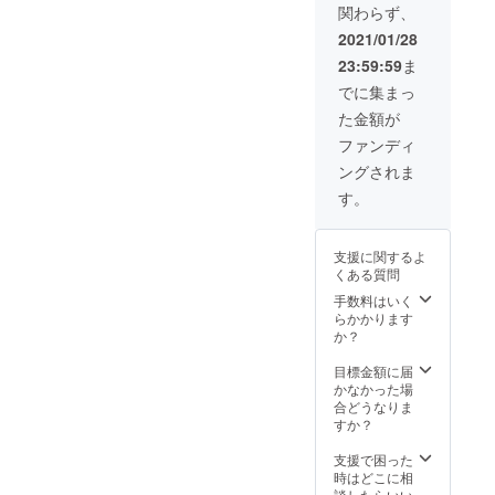
関わらず、
掲載さ
す。 ※
１年
せてい
概要欄
間） ・
2021/01/28
ただき
に差出
活動報
23:59:59
ま
ます。
人名
告 ※掲
（個人
載には
でに集まっ
名・会
審査が
た金額が
社名な
ありま
ど）を
す。 ※
ファンディ
ご記入
スポン
ングされま
くださ
サー枠
い。 ※
の掲載
す。
上記権
につい
利の対
ては
象とな
メール
支援に関するよ
る活動
でご相
くある質問
回の活
談の上
動報告
すすめ
手数料はいく
に差出
ますの
らかかります
人名を
で、ご
か？
掲載さ
連絡の
せてい
つきや
目標金額に届
ただき
すい
かなかった場
ます。
メール
合どうなりま
アドレ
すか？
スを登
録くだ
支援で困った
さい。
時はどこに相
談したらいい