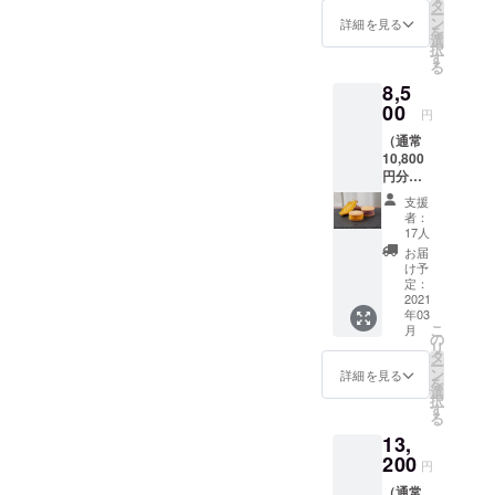
セット
品は鋭
タ
ー
・活動
意改良
ン
詳細を見る
を
報告 こ
中なの
選
択
ちらの
で、お
す
る
ご支援
芋の
8,5
をいた
クッ
だくこ
00
キーサ
円
とで、
ンドの
（通常
子ども
デザイ
10,800
食堂・
ンは多
円分が
フード
少変わ
8,500円
パント
る可能
支援
でお楽
リーを
性があ
者：
しみい
開催す
りま
17人
ただけ
る団体
す。
お届
ます）
様に２
け予
・お芋
個のお
定：
のクッ
2021
芋の
年03
キーサ
クッ
こ
月
ンド４
キーサ
の
リ
個×３
ンドを
タ
ー
セット
お届け
ン
詳細を見る
を
・活動
しま
選
択
報告 こ
す。 ※
す
る
ちらの
送料・
13,
ご支援
消費税
をいた
200
込み ※
円
だくこ
商品は
（通常
とで、