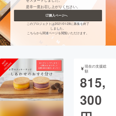
をスタートしました。
是非一度お召し上がりください。
まちづくり・地域活性化
購入ページへ
このプロジェクトは2021/01/28に募集を終了
CAMPFIRE for Social Good
CAMPFIRE Creation
しました。
こちらから関連ページを閲覧いただけます。
CAMPFIREふるさと納税
machi-ya
コミュニティ
現在の支援総
額
815,
300