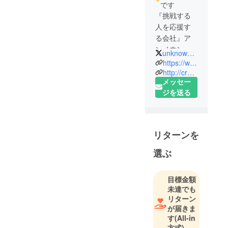
です
『挑戦する
人を応援す
る会社』ア
ンノウン株
unknown_mk1113
式会社で
https://www.instagram.com/omoimono.sweets/
す。
http://crowdfunding.unknown-osaka.com/
メッセー
ジを送る
リターンを
選ぶ
目標金額
未達でも
リターン
が届きま
す
(All-in
方式)