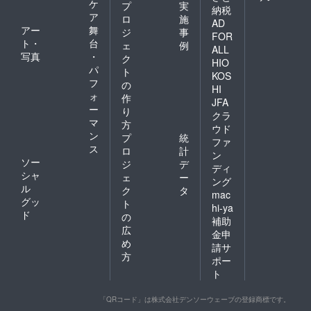
ケ
プ
実
納税
ア
ロ
施
AD
アー
舞
ジ
事
FOR
ト・
台
ェ
例
ALL
写真
・
ク
HIO
パ
ト
KOS
フ
の
HI
ォ
作
JFA
ー
り
クラ
マ
方
ウド
ン
プ
統
ファ
ス
ロ
計
ン
ソー
ジ
デ
ディ
シャ
ェ
ー
ング
ル
ク
タ
mac
グッ
ト
hi-ya
ド
の
補助
広
金申
め
請サ
方
ポー
ト
「QRコード」は株式会社デンソーウェーブの登録商標です。