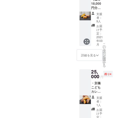
鋭意改
18,000
子ども
良中な
円分が
食堂・
ので、
13,200
フード
お芋の
支援
円でお
パント
クッ
者：
楽しみ
リーを
キーサ
9人
いただ
開催す
ンドの
お届
けま
る団体
デザイ
け予
す） ・
様に３
定：
ンは多
お芋の
2021
個のお
少変わ
年03
クッ
芋の
る可能
こ
月
キーサ
クッ
の
性があ
リ
ンド４
キーサ
タ
りま
ー
個×５
ンドを
ン
す。
詳細を見る
を
セット
お届け
選
択
・活動
しま
す
る
報告 こ
す。 送
25,
ちらの
料・消
残り4
ご支援
000
費税込
円
をいた
み ※商
・京橋
だくこ
品は鋭
こども
とで、
意改良
カレー
子ども
中なの
食堂様
食堂・
で、お
支援
にお芋
フード
芋の
者：
のクッ
パント
クッ
1人
キーサ
リーを
キーサ
お届
ンドを
開催す
ンドの
け予
お届け
る団体
定：
デザイ