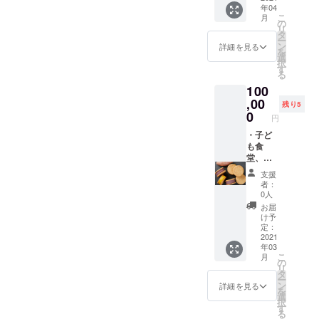
ご記入
ます。
年04
利（40
開催す
くださ
こ
月
個） ・
る団体
の
い。記
リ
活動報
様に10
タ
名不要
ー
告 ・お
個のお
ン
の場合
詳細を見る
を
礼の
芋の
選
は「不
択
メッ
クッ
す
要」と
る
セージ
キーサ
記入く
100
こちら
ンドを
ださ
のご支
,00
お届け
い。 ※
残り5
援をい
しま
0
上記権
円
ただく
す。 ※
利の対
こと
・子ど
備考欄
象とな
で、上
も食
に差出
る活動
記とは
堂、
人名
回の活
別に子
フード
（個人
動報告
支援
ども食
パント
名・会
に差出
者：
堂・
リーを
社名な
人名を
0人
フード
開催す
ど）を
掲載さ
お届
パント
る団体
ご記入
せてい
け予
リーを
様にお
くださ
定：
ただき
開催す
芋の
2021
い。記
ます。
年03
る団体
クッ
名不要
こ
月
様に10
キーサ
の場合
の
リ
個のお
ンドを
は「不
タ
ー
芋の
お届け
要」と
ン
詳細を見る
を
クッ
する権
記入く
選
択
キーサ
利（160
ださ
す
る
ンドを
個） ・
い。 ※