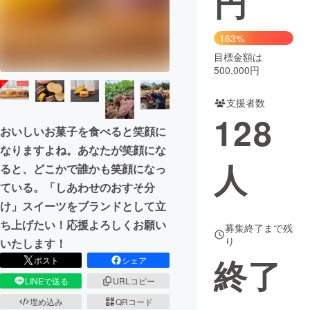
円
163%
目標金額は
500,000円
支援者数
128
おいしいお菓子を食べると笑顔に
なりますよね。あなたが笑顔にな
人
ると、どこかで誰かも笑顔になっ
ている。「しあわせのおすそ分
け」スイーツをブランドとして立
ち上げたい！応援よろしくお願い
募集終了まで残
り
いたします！
終了
ポスト
シェア
LINEで送る
URLコピー
埋め込み
QRコード