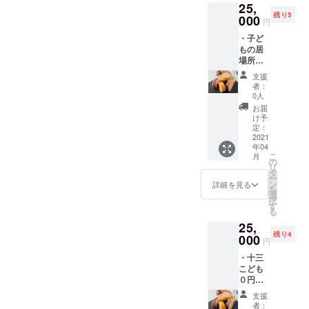
25,
こちら
ンドが
残り5
のご支
000
プレゼ
円
援をい
ントさ
・子ど
ただく
れま
もの居
こと
す。 ※
場所
で、上
備考欄
まーる
記とは
に差出
支援
様にお
別に子
人名
者：
芋の
ども食
（個人
0人
クッ
堂・
名・会
お届
キーサ
フード
社名な
け予
ンドを
パント
定：
ど）を
お届け
2021
リーを
ご記入
年04
する権
開催す
くださ
こ
月
利（40
る団体
の
い。記
リ
個） ・
様に10
タ
名不要
ー
活動報
個のお
ン
の場合
詳細を見る
を
告 ・お
芋の
選
は「不
択
礼の
クッ
す
要」と
る
メッ
キーサ
記入く
25,
セージ
ンドが
ださ
残り4
こちら
000
プレゼ
い。 ※
円
のご支
ントさ
上記権
・十三
援をい
れま
利の対
こども
ただく
す。 ※
象とな
０円食
こと
備考欄
る活動
堂様に
で、上
に差出
回の活
支援
お芋の
記とは
人名
動報告
者：