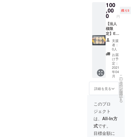
100
お届け
活動報
上記権
しま
告 ・お
,00
利の対
残り3
す。 ※
礼の
象とな
0
円
備考欄
メッ
る活動
に差出
セージ
【法人
回の活
人名
こちら
様限
動報告
（個人
のご支
定】EC
に差出
名・会
援をい
サイト
人名を
支援
社名な
ただく
にスポ
掲載さ
者：
ど）を
こと
ンサー
せてい
0人
ご記入
で、上
様とし
ただき
お届
くださ
記とは
て掲載
ます。
け予
い。記
別に子
させて
定：
名不要
ども食
いただ
2021
年04
の場合
堂、
く権
こ
月
は「不
フード
利。限
の
リ
要」と
パント
定3社
タ
ー
記入く
リーを
・ECサ
ン
詳細を見る
を
ださ
開催す
イトに
選
択
い。 ※
る団体
企業ス
す
る
上記権
様に40
ポン
このプロ
利の対
個のお
サー様
ジェクト
象とな
芋の
として
る活動
クッ
企業ロ
は、
All-In方
回の活
キーサ
ゴ・企
式
です。
動報告
ンドを
業名を
に差出
お届け
掲載
目標金額に
人名を
しま
（期間