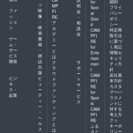
細則
for
ツ
MP
明
プライ
Soci
ファ
映
FI
会
バシー
al
ッ
像
RE
・
ポリ
Goo
ショ
・
ア
相
シー
d
ン
映
カ
談
特定商
CAM
画
デ
会
取引法
PFI
ゲー
書
ミ
に基づ
RE
ム・
籍
ー
く表記
for
サー
・
と
情報セ
Ente
ビス
雑
は
キュリ
rtain
開発
誌
ク
サ
ティ方
men
出
ラ
ポ
針
t
版
ウ
ー
反社基
CAM
ビジ
ビ
ド
ト
本方針
PFI
ネ
ュ
フ
サ
カスタ
RE
ス・
ー
ァ
ー
マーハ
for
起業
テ
ン
ビ
ラスメ
Spor
ィ
デ
ス
ントに
ts
ー
ィ
対する
CAM
・
ン
考え方
PFI
ヘ
グ
クッ
RE
ル
と
キーポ
ふる
ス
は
リシー
さと