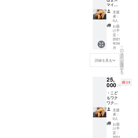
こと
備考欄
る活動
マイル
で、上
に差出
回の活
食堂様
記とは
人名
動報告
支援
にお芋
別に子
（個人
に差出
者：
のクッ
ども食
名・会
0人
人名を
キーサ
堂・
社名な
掲載さ
お届
ンドを
フード
ど）を
け予
せてい
お届け
パント
定：
ご記入
ただき
する権
2021
リーを
くださ
ます。
年04
利（40
開催す
い。記
こ
月
個） ・
る団体
の
名不要
リ
活動報
様に10
タ
の場合
ー
告 ・お
個のお
ン
は「不
詳細を見る
を
礼の
芋の
選
要」と
択
メッ
クッ
す
記入く
る
セージ
キーサ
ださ
25,
こちら
ンドが
い。 ※
残り5
のご支
000
プレゼ
上記権
円
援をい
ントさ
利の対
・こど
ただく
れま
象とな
もワク
こと
す。 ※
る活動
ワク食
で、上
備考欄
回の活
堂様に
記とは
に差出
動報告
支援
お芋の
別に子
人名
に差出
者：
クッ
ども食
（個人
0人
人名を
キーサ
堂・
名・会
掲載さ
お届
ンドを
フード
社名な
け予
せてい
お届け
パント
定：
ど）を
ただき
する権
2021
リーを