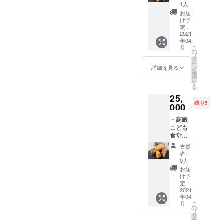
クッ
別に子
（個人
1人
に差出
キーサ
ども食
名・会
人名を
お届
ンドを
堂・
社名な
け予
掲載さ
お届け
フード
定：
ど）を
せてい
する権
2021
パント
ご記入
ただき
年04
利（40
リーを
くださ
ます。
こ
月
個） ・
開催す
の
い。記
リ
活動報
る団体
タ
名不要
ー
告 ・お
様に10
ン
の場合
詳細を見る
を
礼の
個のお
選
は「不
択
メッ
芋の
す
要」と
る
セージ
クッ
記入く
25,
こちら
キーサ
ださ
残り5
のご支
000
ンドを
い。 ※
円
援をい
お届け
上記権
・高殿
ただく
しま
利の対
こども
こと
す。 ※
象とな
食堂あ
で、上
備考欄
る活動
のね様
記とは
に差出
回の活
支援
にお芋
別に子
人名
動報告
者：
のクッ
ども食
（個人
0人
に差出
キーサ
堂・
名・会
人名を
お届
ンドを
フード
社名な
け予
掲載さ
お届け
パント
定：
ど）を
せてい
する権
2021
リーを
ご記入
ただき
年04
利（40
開催す
くださ
ます。
こ
月
個） ・
る団体
の
い。記
リ
活動報
様に10
タ
名不要
ー