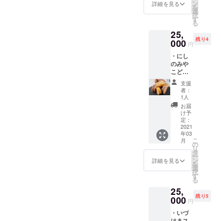
告 ・お
個のお
ン
の場合
詳細を見る
を
礼の
芋の
選
は「不
択
メッ
クッ
す
要」と
る
セージ
キーサ
記入く
25,
こちら
ンドを
ださ
残り4
のご支
000
お届け
い。 ※
円
援をい
しま
上記権
・にし
ただく
す。 ※
利の対
のみや
こと
備考欄
象とな
こども
で、上
に差出
る活動
食堂様
記とは
人名
回の活
支援
にお芋
別に子
（個人
動報告
者：
のクッ
ども食
名・会
1人
に差出
キーサ
堂・
社名な
人名を
お届
ンドを
フード
ど）を
け予
掲載さ
お届け
パント
定：
ご記入
せてい
する権
2021
リーを
くださ
ただき
年03
利（40
開催す
い。記
ます。
こ
月
個） ・
る団体
の
名不要
リ
活動報
様に10
タ
の場合
ー
告 ・お
個のお
ン
は「不
詳細を見る
を
礼の
芋の
選
要」と
択
メッ
クッ
す
記入く
る
セージ
キーサ
ださ
25,
こちら
ンドを
い。 ※
残り5
のご支
000
お届け
上記権
円
援をい
しま
利の対
・いづ
ただく
す。 ※
象とな
はまス