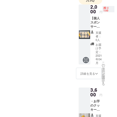
2,0
残り
00
100
円
【個人
スポン
サー】
「しあ
支援
わせの
者：
おすそ
0人
分け」
お届
スイー
け予
ツプロ
定：
ジェク
2021
年04
ト お芋
こ
月
のクッ
の
リ
キーサ
タ
ー
ンドの
ン
詳細を見る
を
継続販
選
択
売用の
す
る
ECサイ
3,6
トに名
前を掲
00
円
載する
・お芋
権利。
のクッ
・ECサ
キーサ
イトス
ンド1
ポン
支援