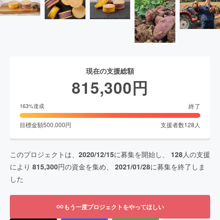
現在の支援総額
815,300
円
終了
163
%達成
目標金額
500,000
円
支援者数
128
人
このプロジェクトは、
2020/12/15
に募集を開始し、
128
人の支援
により
815,300
円の資金を集め、
2021/01/28
に募集を終了しま
した
もう一度プロジェクトをやってほしい