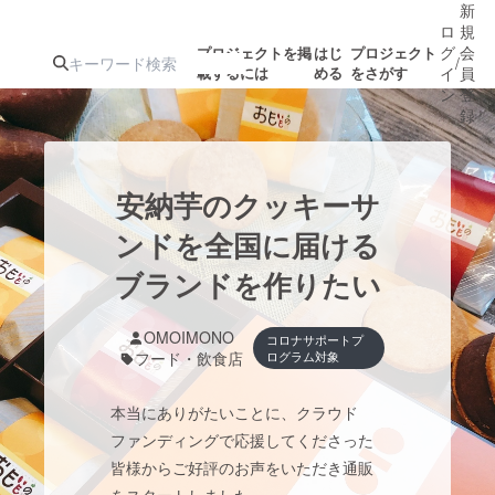
新
ロ
規
グ
会
プロジェクトを掲
はじ
プロジェクト
/
載するには
める
をさがす
イ
員
ン
登
録
人気のプロ
注目のリ
注目の新着プロ
募集終了が近いプ
もうすぐ公開
安納芋のクッキーサ
ジェクト
ターン
ジェクト
ロジェクト
されます
ンドを全国に届ける
ブランドを作りたい
アート・写真
音楽
OMOIMONO
コロナサポートプ
テクノロジー・ガジェット
ゲーム・サ
フード・飲食店
ログラム対象
本当にありがたいことに、クラウド
映像・映画
書籍・雑誌
ファンディングで応援してくださった
皆様からご好評のお声をいただき通販
ビジネス・起業
チャレンジ