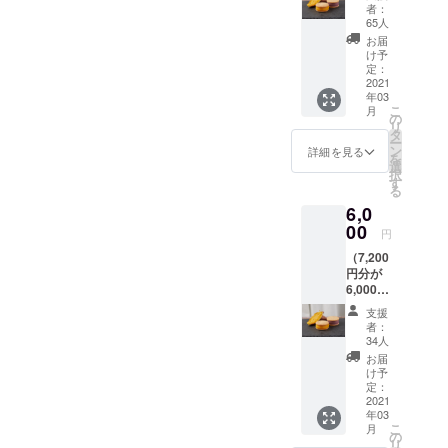
セット4
サーと
者：
個 ・活
してサ
65人
動報告
イト上
お届
こちら
にお名
け予
のご支
前を掲
定：
援をい
2021
載 ・活
年03
ただく
動報告
こ
月
こと
※備考欄
の
リ
で、子
に掲載
タ
ー
ども食
するお
ン
詳細を見る
を
堂・
名前を
選
択
フード
記入く
す
る
パント
ださ
6,0
リーを
い。
開催す
00
円
る団体
（7,200
様に１
円分が
個のお
6,000円
芋の
でお楽
クッ
支援
しみい
キーサ
者：
ただけ
ンドを
34人
ます）
お届け
お届
・お芋
しま
け予
のクッ
す。 送
定：
キーサ
2021
料・消
年03
ンド４
費税込
こ
月
個×２
み ※商
の
リ