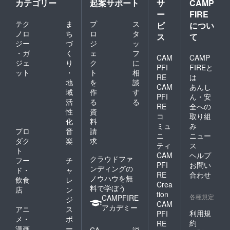
カテゴリー
起案サポート
サ
CAMP
ー
FIRE
テク
ま
プ
ス
ビ
につい
ノロ
ち
ロ
タ
ス
て
ジー
づ
ジ
ッ
・ガ
く
ェ
フ
CAM
CAMP
ジェ
り
ク
に
PFI
FIREと
ット
・
ト
相
RE
は
地
を
談
CAM
あんし
域
作
す
PFI
ん・安
活
る
る
RE
全への
性
資
コ
取り組
化
料
ミュ
み
プロ
音
請
ニ
ニュー
ダク
楽
求
ティ
ス
ト
CAM
ヘルプ
クラウドファ
フー
チ
PFI
お問い
ンディングの
ド・
ャ
RE
合わせ
ノウハウを無
飲食
レ
Crea
料で学ぼう
店
ン
tion
各種規定
CAMPFIRE
ジ
CAM
アカデミー
アニ
ス
利用規
PFI
メ・
ポ
約
RE
漫画
ー
CA
説