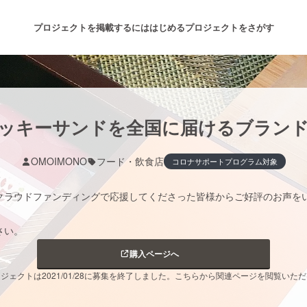
プロジェクトを掲載するには
はじめる
プロジェクトをさがす
注目のリターン
注目の新着プロジェクト
募集終了が近いプロジェクト
も
ッキーサンドを全国に届けるブラン
OMOIMONO
フード・飲食店
コロナサポートプログラム対象
音楽
舞台・パフォーマンス
クラウドファンディングで応援してくださった皆様からご好評のお声を
ゲーム・サービス開発
フード・飲食店
さい。
書籍・雑誌出版
アニメ・漫画
購入ページへ
ジェクトは2021/01/28に募集を終了しました。こちらから関連ページを閲覧いた
チャレンジ
ビューティー・ヘルスケ