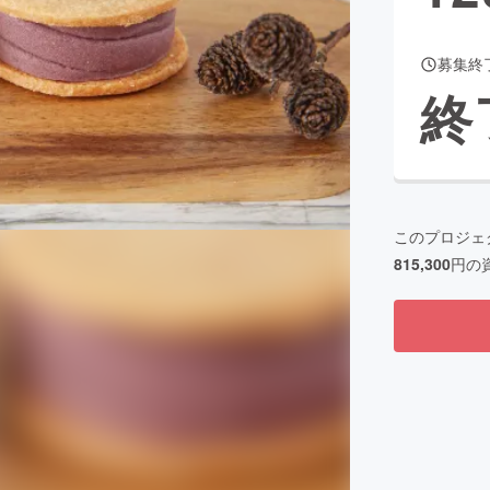
募集終
終
このプロジェ
815,300
円の