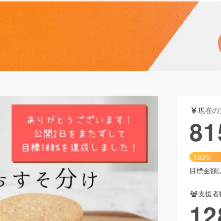
CAMPFIRE for Social Good
CAMPFIRE Creation
CAMPFIREふるさと納税
machi-ya
コミュニティ
現在の
81
163%
目標金額は5
支援者
12