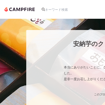
人気のプロジェクト
安納芋のク
アート・写真
本当にありがたいことに、
テクノロジー・ガジェット
した。
是非一度お召し上がりくだ
映像・映画
このプロ
ビジネス・起業