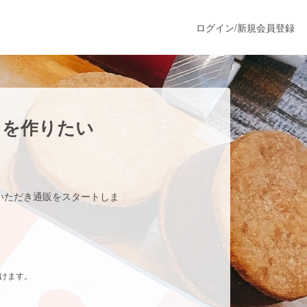
ログイン
/
新規会員登録
うすぐ公開されます
ドを作りたい
プロダクト
いただき通販をスタートしま
ファッション
スポーツ
だけます。
ア
ソーシャルグッド