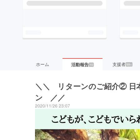
ホーム
支援者
活動報告
99+
10
＼＼ リターンのご紹介② 日
ン ／／
2020/11/26 23:07