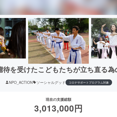
虐待を受けたこどもたちが立ち直る為
NPO_ACTION
ソーシャルグッド
コロナサポートプログラム対象
現在の支援総額
3,013,000
円