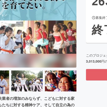
26
募集終
CAMPFIRE for Social Good
CAMPFIRE Creation
終
CAMPFIREふるさと納税
machi-ya
コミュニティ
このプロジェ
3,013,000
円
失業者の増加のみならず、こどもに対する家
もたちに対する精神ケア、そして自立の為の