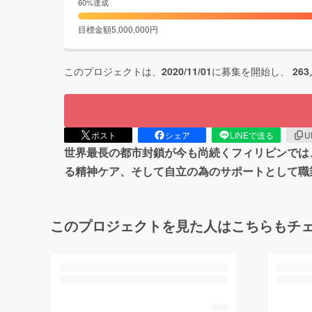
60
%達成
目標金額
5,000,000
円
このプロジェクトは、
2020/11/01
に募集を開始し、
263
ポスト
シェア
LINEで送る
U
世界最長の都市封鎖が今も尚続くフィリピンでは
る精神ケア、そして自立の為のサポートとして職
このプロジェクトを見た人はこちらもチ