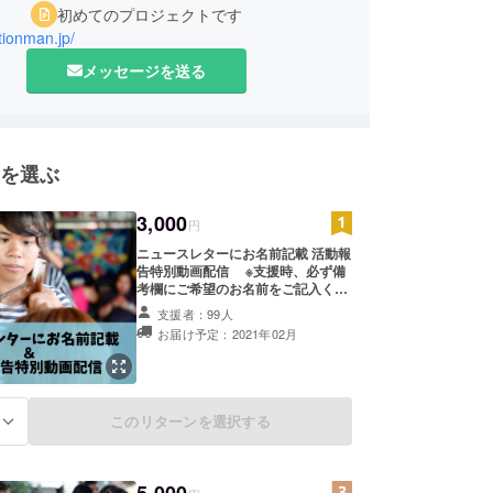
初めてのプロジェクトです
ctionman.jp/
メッセージを送る
を選ぶ
3,000
円
ニュースレターにお名前記載 活動報
告特別動画配信 ※支援時、必ず備
考欄にご希望のお名前をご記入くだ
さい。
支援者：99人
お届け予定：2021年02月
このリターンを選択する
る
5,000