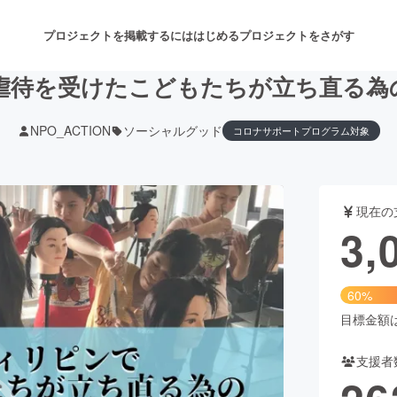
プロジェクトを掲載するには
はじめる
プロジェクトをさがす
虐待を受けたこどもたちが立ち直る為
NPO_ACTION
ソーシャルグッド
コロナサポートプログラム対象
注目のリターン
注目の新着プロジェクト
募集終了が近いプロジェクト
も
現在の
音楽
舞台・パフォーマンス
3,
ゲーム・サービス開発
フード・飲食店
60%
書籍・雑誌出版
アニメ・漫画
目標金額は5
支援者
チャレンジ
ビューティー・ヘルスケ