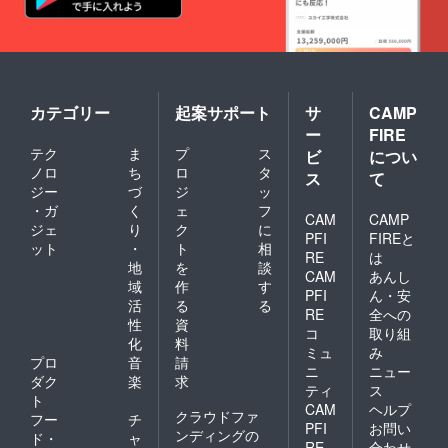
カテゴリー
起案サポート
サ
CAMP
ー
FIRE
テク
ま
プ
ス
ビ
につい
ノロ
ち
ロ
タ
ス
て
ジー
づ
ジ
ッ
・ガ
く
ェ
フ
CAM
CAMP
ジェ
り
ク
に
PFI
FIREと
ット
・
ト
相
RE
は
地
を
談
CAM
あんし
域
作
す
PFI
ん・安
活
る
る
RE
全への
性
資
コ
取り組
化
料
ミュ
み
プロ
音
請
ニ
ニュー
ダク
楽
求
ティ
ス
ト
CAM
ヘルプ
クラウドファ
フー
チ
PFI
お問い
ンディングの
ド・
ャ
RE
合わせ