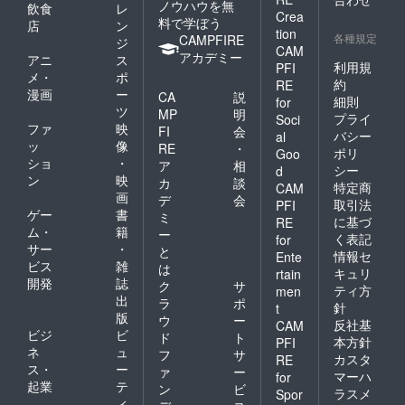
ノウハウを無
飲食
レ
Crea
料で学ぼう
店
ン
tion
各種規定
CAMPFIRE
ジ
CAM
アカデミー
アニ
ス
利用規
PFI
メ・
ポ
約
RE
漫画
ー
CA
説
細則
for
ツ
MP
明
プライ
Soci
ファ
映
FI
会
バシー
al
ッ
像
RE
・
ポリ
Goo
ショ
・
ア
相
シー
d
ン
映
カ
談
特定商
CAM
画
デ
会
取引法
PFI
ゲー
書
ミ
に基づ
RE
ム・
籍
ー
く表記
for
サー
・
と
情報セ
Ente
ビス
雑
は
キュリ
rtain
開発
誌
ク
サ
ティ方
men
出
ラ
ポ
針
t
版
ウ
ー
反社基
CAM
ビジ
ビ
ド
ト
本方針
PFI
ネ
ュ
フ
サ
カスタ
RE
ス・
ー
ァ
ー
マーハ
for
起業
テ
ン
ビ
ラスメ
Spor
ィ