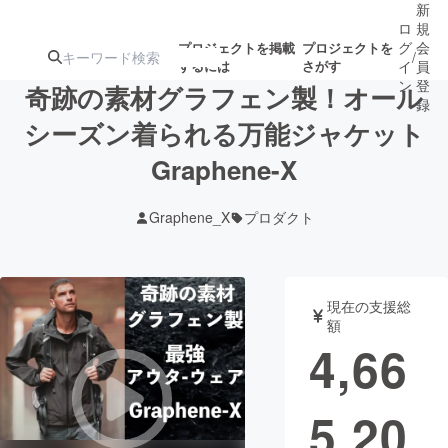
新
ロ
規
グ
会
プロジェクトを掲載
プロジェクトを
/
するには
さがす
イ
員
ン
登
奇跡の素材グラフェン製！オール
録
シーズン着られる万能ジャケット
Graphene-X
人気のプロ
注目のリ
注目の新着プロ
募集終了が近いプ
もうすぐ公開
ジェクト
ターン
ジェクト
ロジェクト
されます
Graphene_X
プロダクト
アート・写真
音楽
現在の支援総
テクノロジー・ガジェット
ゲーム・サ
額
4,66
映像・映画
書籍・雑誌
5,20
ビジネス・起業
チャレンジ