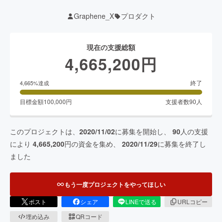
Graphene_X
プロダクト
現在の支援総額
4,665,200
円
終了
4,665
%達成
目標金額
100,000
円
支援者数
90
人
このプロジェクトは、
2020/11/02
に募集を開始し、
90
人の支援
により
4,665,200
円の資金を集め、
2020/11/29
に募集を終了し
ました
もう一度プロジェクトをやってほしい
ポスト
シェア
LINEで送る
URLコピー
埋め込み
QRコード