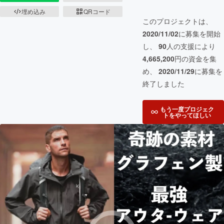
埋め込み
QRコード
このプロジェクトは、
2020/11/02
に募集を開始
し、
90
人の支援により
4,665,200
円の資金を集
め、
2020/11/29
に募集を
終了しました
もう一度プロジェク
トをやってほしい