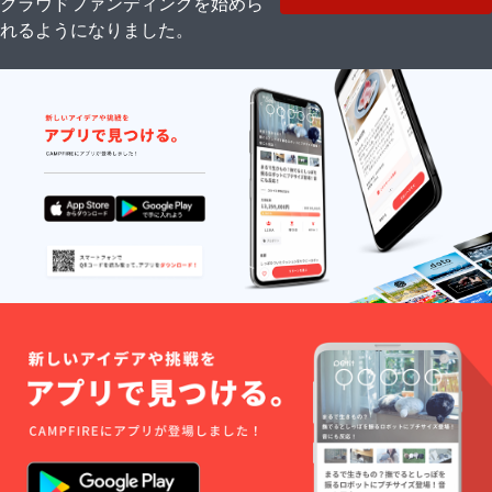
クラウドファンディングを始めら
了承下
さい。
れるようになりました。
・受け
取らな
かった
・入力
した住
所に誤
りが
あった
・住所
変更を
プロ
ジェク
ト実行
者へ連
絡しな
かった