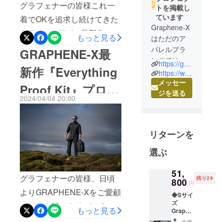
グラフェナーの皆様これ一
トを掲載し
ています
着でOKを追求し続けてきた
Graphene-X
グラフェンXが、最新作でそ
もっと見る
はただのア
の最終系ともいえるテック
パレルブラ
GRAPHENE-X最
ンドではあ
ギアを造り上げました。明
https://graphene-xjapan.com/
新作『Everything
りません。
https://www.instagram.com/graphene_xjapan/
日遂にそのThermAdapt
私たちには
メッセー
Proof Kit』プロ
Jacketの最終キャンペーン
ミッション
ジを送る
2024/04/04 20:00
をCAMPFIREで開始しま
がありま
ジェクトのお知ら
す。それ
す！既にページが用意され
せ！
は、人々の
ています。先端技術・精巧
リターンを
期待を上回
設計・融合素材で全天候対
るウェアに
選ぶ
応！これ一つでOKの男心く
よってグラ
フェンが世
すぐるライフギアその機能
51,
グラフェナーの皆様、日頃
残り29
界にもたら
800
円
性と設計思想を動画で
す変革の火
よりGRAPHENE-Xをご愛顧
◆Sサイ
チェックして下さい。遂に
付け役にな
ズ
いただき誠にありがとうご
もっと見る
Graphe
ることで
グラフェンの高電熱性能を
ざいます。気温も上がり春
ne-X α