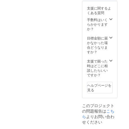
が、万
ます。
以下の
かった
が一足
ご了承
ような
・入力
支援に関するよ
りなく
くださ
支援者
した住
くある質問
なった
い。 ※
様都合
所に誤
場合に
以下の
手数料はいく
により
りが
交換ま
ような
らかかります
再配送
あった
でにお
支援者
か？
または
・住所
時間を
様都合
転送と
変更を
要する
により
目標金額に届
なった
プロ
ことが
再配送
かなかった場
際は、
ジェク
ござい
または
合どうなりま
着払い
ト実行
ますの
転送と
すか？
での配
者へ連
であら
なった
送とな
絡しな
かじめ
際は、
支援で困った
ります
かった
ご了承
着払い
時はどこに相
ので、
くださ
での配
談したらいい
予めご
い。 ※
送とな
ですか？
了承下
価格は
ります
さい。
送料・
ので、
・受け
ヘルプページを
消費税
予めご
取らな
見る
込です
了承下
かった
※配送時
さい。
・入力
期：
・受け
した住
このプロジェクト
2020年
取らな
所に誤
の問題報告は
こち
2月予定
かった
りが
・一部
ら
よりお問い合わ
・入力
あった
のデザ
した住
・住所
せください
イン、
所に誤
変更を