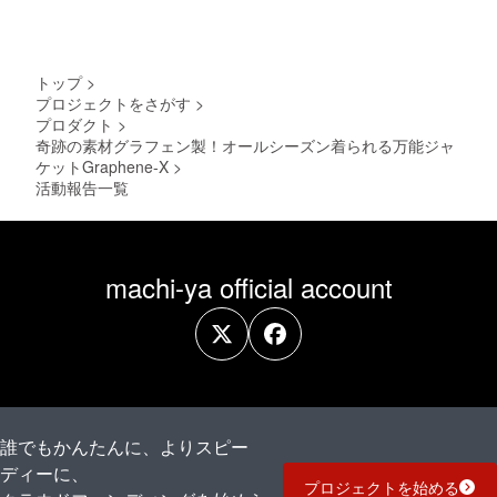
仕様に
りが
プロ
つきま
あった
ジェク
しては
・住所
ト実行
予告な
変更を
者へ連
く変更
プロ
絡しな
トップ
>
になる
ジェク
かった
プロジェクトをさがす
>
場合が
ト実行
プロダクト
>
ござい
者へ連
ます。
奇跡の素材グラフェン製！オールシーズン着られる万能ジャ
絡しな
ご了承
かった
ケットGraphene-X
>
くださ
活動報告一覧
い。 ※
以下の
ような
支援者
様都合
machi-ya official account
により
再配送
または
転送と
なった
際は、
着払い
での配
送とな
誰でもかんたんに、よりスピー
ります
ので、
ディーに、
予めご
プロジェクトを始める