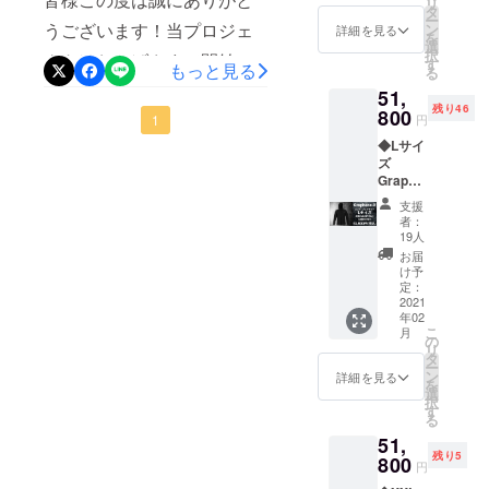
リ
おりま
りましたら再度こちらの活
の在庫
タ
ー
より洗練されたパンツに仕
すの
うございます！当プロジェ
を確保
ン
詳細を見る
を
動レポートにてご案内をさ
で、普
してお
選
上がりました。
択
クトはおかげさまで開始か
段着て
ります
す
もっと見る
せていただきます。ご不明
る
いるも
が、万
GRAPHENE-Xの真骨頂であ
ら順調に支援金額が伸びて
51,
のの一
が一足
な点などございましたら、
残り46
つ下の
800
るハードな環境での使用に
りなく
きており、深く御礼申し上
1
円
サイズ
下記のLINE公式アカウント
なった
特化した一品です。今回は
◆Lサイ
をオス
げます。私たちは「グラ
場合に
よりどうぞお気軽にお申出
ズ
スメし
交換ま
併せて『Everything Proof
フェン」という奇跡の素材
Graphe
ていま
でにお
ください。LINE公式アカウ
ne-X α
す。 ※
時間を
Shirt』も販売いたします。
支援
を世の中にもっと広めると
シリー
サイズ
要する
者：
ントhttps://lin.ee/vgEbvRN
ズジャ
交換が1
様々な環境に対応するため
ことが
19人
ともに、グラフェンを活用
ケット
度まで
また、本日は新商品
ござい
お届
に多数のギミックを備えた
１着 少
可能で
した物づくりにより環境問
ますの
け予
"OMEGA PANTS"について
し大き
す あら
定：
であら
本作は究極の多用途性を備
題に貢献することをミッ
めの作
2021
かじめ
かじめ
ご案内をさせていただきま
年02
りと
サイズ
ご了承
えEPパンツの相棒にふさわ
こ
ションとしています。私た
月
なって
交換用
の
くださ
す。実は今回のαシリーズ
リ
おりま
の在庫
タ
しい革新的なシャツとなっ
い。 ※
ちのミッションに多くの
ー
すの
を確保
ン
ジャケットの販売中も非常
価格は
詳細を見る
を
ています。さらに
で、普
してお
選
方々からご賛同をいただき
送料・
択
に多くのお客様よりパンツ
段着て
ります
す
消費税
る
GRAPHENE-Xシリーズ中
始めておりまして、先日、
いるも
が、万
込です
の販売はないかというご要
51,
のの一
が一足
※配送時
トップクラスの人気を誇
有名メディアのLIFE
残り5
つ下の
800
りなく
期：
円
望をいただいておりまし
サイズ
なった
る、AlphaⅡジャケットの
2020年
HACKER様にも記事をご掲