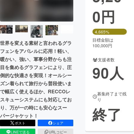
0
円
まちづくり・地域活性化
CAMPFIRE for Social Good
CAMPFIRE Creation
4,665%
CAMPFIREふるさと納税
machi-ya
コミュニティ
目標金額は
世界を変える素材と言われるグラ
100,000円
フェンをアパレルに応用！軽い、
暖かい、強い、軍事分野からも注
支援者数
90
人
目を集めるグラフェンにより、圧
倒的な快適さを実現！オールシー
ズン着られて旅行から普段使いま
で幅広く使えるほか、RECCOレ
募集終了まで残
スキューシステムにも対応してお
り
終了
り、万が一の時にも安心なスー
パージャケット！
ポスト
シェア
LINEで送る
URLコピー