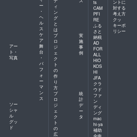
デ
ス
ントに
ts
ー
ィ
対する
CAM
・
ン
考え方
PFI
ヘ
グ
クッ
RE
ル
と
キーポ
ふる
ス
は
リシー
さと
ケ
プ
実
納税
ア
ロ
施
AD
アー
舞
ジ
事
FOR
ト・
台
ェ
例
ALL
写真
・
ク
HIO
パ
ト
KOS
フ
の
HI
ォ
作
JFA
ー
り
クラ
マ
方
ウド
ン
プ
統
ファ
ス
ロ
計
ン
ソー
ジ
デ
ディ
シャ
ェ
ー
ング
ル
ク
タ
mac
グッ
ト
hi-ya
ド
の
補助
広
金申