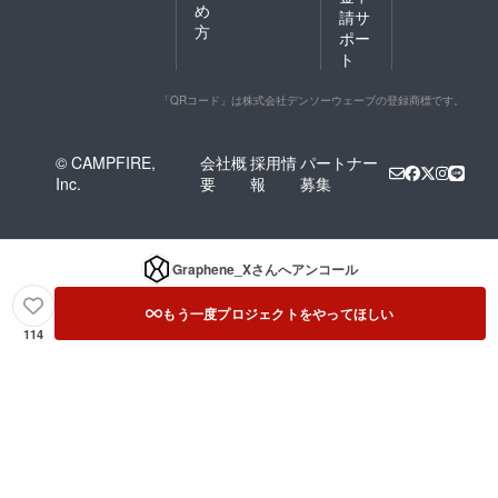
め
請サ
方
ポー
ト
「QRコード」は株式会社デンソーウェーブの登録商標です。
© CAMPFIRE,
会社概
採用情
パートナー
Inc.
要
報
募集
Graphene_X
さんへアンコール
もう一度プロジェクトをやってほしい
114