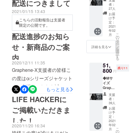
支援
す。またそ
配送につきまして
開放するバッテリー電熱機
シリー
者：
の兆しが見え始めてきまし
れを責任あ
ズジャ
27人
能を搭載しています。アパ
2021/01/15 13:43
ケット
る方法で成
お届
たね。今後ますますアウト
１着 少
け予
レルの歴史を更新し続けて
こちらの活動報告は支援者
し遂げるこ
し大き
定：
ドアが活発になっていくで
限定の公開です。
めの作
2021
とです。
きたブランドの最新作を是
年02
あろう時期に最適な新商品
りと
私たちは創
配送進捗のお知ら
こ
月
非チェックして下さい。詳
なって
の
リ
をご紹介します。国内先行
業以来、二
おりま
タ
ー
しくはLINE公式からチェッ
せ・新商品のご案
すの
酸化炭素排
ン
詳細を見る
販売にて大ヒットを記録し
を
で、普
選
クして下さい。
出量の測
択
段着て
内
す
たGRAPHENE-Xにおいて最
る
定、減少、
いるも
https://lin.ee/Vl3noyuW
2020/12/11 11:35
51,
高のタフネスを誇るOMEGA
のの一
オフセット
残り11
Graphene-X支援者の皆様こ
つ下の
800
円
に取り組ん
パンツ(現Expedition)がさら
サイズ
の度はαシリーズジャケット
◆Mサ
をオス
でいます。
に進化して帰ってきまし
イズ
スメし
にご支援をいただき誠にあ
Graphe
ていま
もっと見る
た。その名も『Everything
ne-X α
す。 ※
りがとうございます。現地
支援
LIFE HACKERに
シリー
Proof Pants』前作では製造
サイズ
者：
ズジャ
工場での製造が完了しまし
交換が1
39人
難度の高さから惜しくも無
ケット
度まで
ご掲載いただきま
お届
て、現在輸送の手続きに
１着 少
可能で
け予
くなった半ズボンへの変形
し大き
す あら
定：
した！
入っております。また具体
めの作
2021
かじめ
機能を備え、各種機能・性
年02
2020/11/20 16:34
りと
サイズ
的なスケジュール感が分か
こ
月
なって
能をブラッシュアップし、
交換用
の
皆様この度は誠にありがと