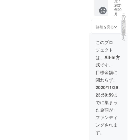
し大き
要する
定：
であら
く変更
送とな
めの作
2021
ことが
かじめ
になる
ります
年02
りと
ござい
ご了承
場合が
ので、
こ
月
なって
ますの
の
くださ
ござい
予めご
リ
おりま
であら
タ
い。 ※
ます。
了承下
ー
すの
かじめ
ン
価格は
詳細を見る
ご了承
さい。
を
で、普
ご了承
選
送料・
くださ
・受け
択
段着て
くださ
す
消費税
い。 ※
取らな
る
いるも
い。 ※
込です
このプロ
以下の
かった
のの一
価格は
※配送時
ような
・入力
ジェクト
つ下の
送料・
期：
支援者
した住
サイズ
消費税
2020年
は、
All-In方
様都合
所に誤
をオス
込です
2月予定
により
りが
式
です。
スメし
※配送時
・一部
再配送
あった
ていま
期：
のデザ
目標金額に
または
・住所
す。 ※
2020年
イン、
転送と
変更を
関わらず、
サイズ
2月予定
仕様に
なった
プロ
交換が1
・一部
つきま
2020/11/29
際は、
ジェク
度まで
のデザ
しては
着払い
ト実行
23:59:59
ま
可能で
イン、
予告な
での配
者へ連
す あら
仕様に
く変更
でに集まっ
送とな
絡しな
かじめ
つきま
になる
ります
かった
た金額が
サイズ
しては
場合が
ので、
交換用
予告な
ござい
ファンディ
予めご
の在庫
く変更
ます。
了承下
ングされま
を確保
になる
ご了承
さい。
してお
場合が
くださ
す。
・受け
ります
ござい
い。 ※
取らな