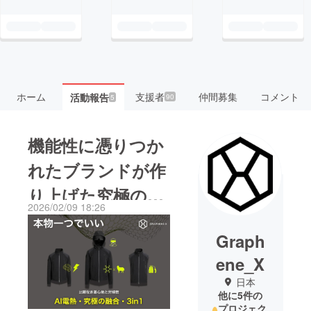
ホーム
支援者
仲間募集
コメント
活動報告
90
5
機能性に憑りつか
れたブランドが作
り上げた究極のAll
2026/02/09 18:26
in Oneジャケッ
Graph
ト、明日受付開始
ene_X
します！
日本
他に5件の
プロジェク