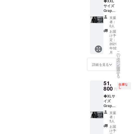
◆XXL
をオス
場合に
た。今回ご案内するのは、
2月予定
サイズ
アップデート版も用意して
スメし
交換ま
載いただきました。
・一部
Graphe
Graphene-Xのこれまでのグ
ていま
でにお
のデザ
います！興味のある方は是
ne-X α
https://www.lifehacker.jp/202
す。 ※
時間を
イン、
支援
ラフェン 活用のノウハウを
シリー
サイズ
要する
仕様に
者：
非チェックしてみてくださ
0/11/machi-ya-graphenex-
ズジャ
交換が1
ことが
0人
つきま
凝縮した最強というのにふ
ケット
度まで
ござい
い！『Everything Proof
しては
お届
review2.htmlぜひこの機会に
１着 ※
可能で
ますの
け予
さわしいパンツです。
予告な
サイズ
Kit』販売ページはこちらか
す あら
定：
であら
グラフェンという素材につ
く変更
交換が1
2021
Makuakeにて本日販売開始
かじめ
かじめ
になる
ら！
年02
度まで
いて、ご興味をお持ちいた
サイズ
ご了承
場合が
こ
月
となりましたので、ご興味
可能で
交換用
の
くださ
ござい
リ
だきましたら、私たちに
す あら
の在庫
タ
い。 ※
ます。
ある方はぜひご覧いただけ
ー
かじめ
を確保
ン
価格は
詳細を見る
ご了承
とってこんなに嬉しいこと
を
サイズ
してお
選
送料・
ましたら幸いです。OMEGA
くださ
択
交換用
ります
す
消費税
はありません。プロジェク
い。 ※
る
の在庫
PANTS販売ページはこちら
が、万
込です
以下の
51,
を確保
トは残り9日となっておりま
が一足
※配送時
ような
在庫な
https://www.makuake.com/pr
してお
800
りなく
し
期：
支援者
円
す。ぜひご家族様、ご友人
ります
なった
2020年
様都合
oject/omega_pants/?
◆XLサ
が、万
場合に
2月予定
により
様にもこちらのプロジェク
イズ
が一足
交換ま
・一部
token=05069e0e80c9f269b5
再配送
Graphe
りなく
でにお
のデザ
トを広めていただけました
または
ne-X α
なった
45be3fcb2ac59d引き続きど
時間を
イン、
転送と
支援
シリー
場合に
ら幸いです。それでは、引
要する
仕様に
者：
なった
うぞよろしくお願いいたし
ズジャ
交換ま
ことが
5人
つきま
際は、
き続きどうぞよろしくお願
ケット
でにお
ござい
しては
お届
着払い
ます。Graphene-X
１着 少
時間を
ますの
け予
予告な
での配
いいたします。Graphene-X