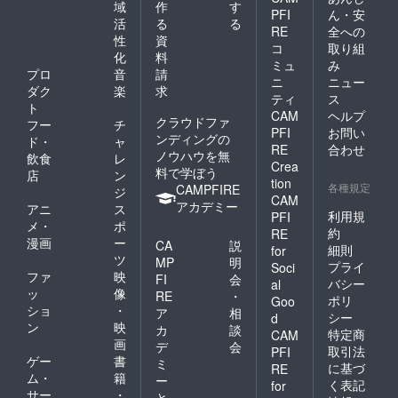
域
作
す
PFI
ん・安
活
る
る
RE
全への
性
資
コ
取り組
化
料
ミュ
み
プロ
音
請
ニ
ニュー
ダク
楽
求
ティ
ス
ト
CAM
ヘルプ
クラウドファ
フー
チ
PFI
お問い
ンディングの
ド・
ャ
RE
合わせ
ノウハウを無
飲食
レ
Crea
料で学ぼう
店
ン
tion
各種規定
CAMPFIRE
ジ
CAM
アカデミー
アニ
ス
利用規
PFI
メ・
ポ
約
RE
漫画
ー
CA
説
細則
for
ツ
MP
明
プライ
Soci
ファ
映
FI
会
バシー
al
ッ
像
RE
・
ポリ
Goo
ショ
・
ア
相
シー
d
ン
映
カ
談
特定商
CAM
画
デ
会
取引法
PFI
ゲー
書
ミ
に基づ
RE
ム・
籍
ー
く表記
for
サー
・
と