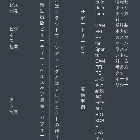
情報セ
Ente
ビス
雑
は
キュリ
rtain
開発
誌
ク
サ
ティ方
men
出
ラ
ポ
針
t
版
ウ
ー
反社基
CAM
ビジ
ビ
ド
ト
本方針
PFI
ネ
ュ
フ
サ
カスタ
RE
ス・
ー
ァ
ー
マーハ
for
起業
テ
ン
ビ
ラスメ
Spor
ィ
デ
ス
ントに
ts
ー
ィ
対する
CAM
・
ン
考え方
PFI
ヘ
グ
クッ
RE
ル
と
キーポ
ふる
ス
は
リシー
さと
ケ
プ
実
納税
ア
ロ
施
AD
アー
舞
ジ
事
FOR
ト・
台
ェ
例
ALL
写真
・
ク
HIO
パ
ト
KOS
フ
の
HI
ォ
作
JFA
ー
り
クラ