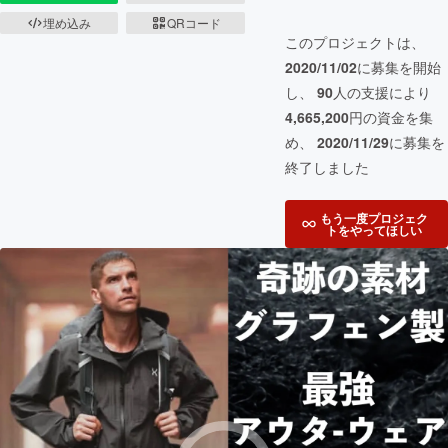
埋め込み
QRコード
このプロジェクトは、
2020/11/02
に募集を開始
し、
90
人の支援により
4,665,200
円の資金を集
め、
2020/11/29
に募集を
終了しました
もう一度プロジェク
トをやってほしい