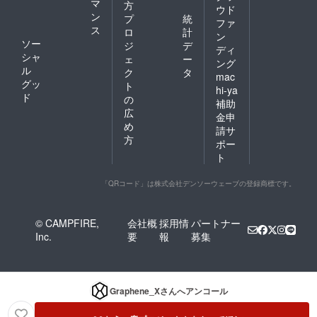
マ
方
ウド
ン
プ
統
ファ
ス
ロ
計
ン
ソー
ジ
デ
ディ
シャ
ェ
ー
ング
ル
ク
タ
mac
グッ
ト
hi-ya
ド
の
補助
広
金申
め
請サ
方
ポー
ト
「QRコード」は株式会社デンソーウェーブの登録商標です。
© CAMPFIRE,
会社概
採用情
パートナー
Inc.
要
報
募集
Graphene_X
さんへアンコール