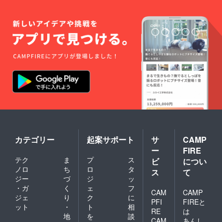
カテゴリー
起案サポート
サ
CAMP
ー
FIRE
テク
ま
プ
ス
ビ
につい
ノロ
ち
ロ
タ
ス
て
ジー
づ
ジ
ッ
・ガ
く
ェ
フ
CAM
CAMP
ジェ
り
ク
に
PFI
FIREと
ット
・
ト
相
RE
は
地
を
談
CAM
あんし