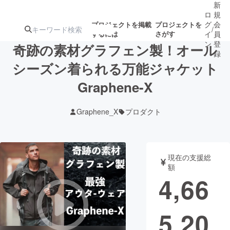
新
ロ
規
グ
会
プロジェクトを掲載
プロジェクトを
/
するには
さがす
イ
員
ン
登
奇跡の素材グラフェン製！オール
録
シーズン着られる万能ジャケット
Graphene-X
人気のプロ
注目のリ
注目の新着プロ
募集終了が近いプ
もうすぐ公開
ジェクト
ターン
ジェクト
ロジェクト
されます
Graphene_X
プロダクト
アート・写真
音楽
現在の支援総
テクノロジー・ガジェット
ゲーム・サ
額
4,66
映像・映画
書籍・雑誌
5,20
ビジネス・起業
チャレンジ