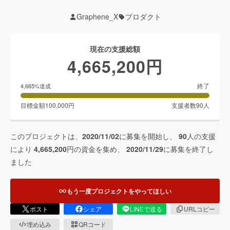
Graphene_X
プロダクト
現在の支援総額
4,665,200
円
終了
4,665
%達成
目標金額
100,000
円
支援者数
90
人
このプロジェクトは、
2020/11/02
に募集を開始し、
90
人の支援
により
4,665,200
円の資金を集め、
2020/11/29
に募集を終了し
ました
もう一度プロジェクトをやってほしい
ポスト
シェア
LINEで送る
URLコピー
埋め込み
QRコード