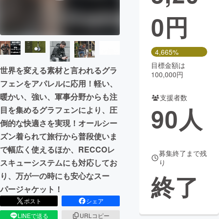
0
円
まちづくり・地域活性化
CAMPFIRE for Social Good
CAMPFIRE Creation
4,665%
CAMPFIREふるさと納税
machi-ya
コミュニティ
目標金額は
世界を変える素材と言われるグラ
100,000円
フェンをアパレルに応用！軽い、
暖かい、強い、軍事分野からも注
支援者数
90
人
目を集めるグラフェンにより、圧
倒的な快適さを実現！オールシー
ズン着られて旅行から普段使いま
で幅広く使えるほか、RECCOレ
募集終了まで残
スキューシステムにも対応してお
り
終了
り、万が一の時にも安心なスー
パージャケット！
ポスト
シェア
LINEで送る
URLコピー