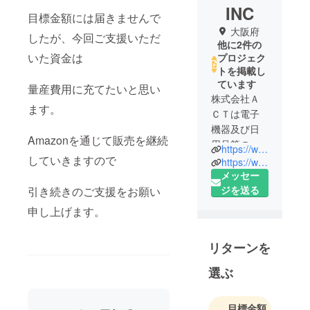
INC
目標金額には届きませんで
大阪府
したが、今回ご支援いただ
他に2件の
いた資金は
プロジェク
トを掲載し
ています
量産費用に充てたいと思い
株式会社Ａ
ます。
ＣＴは電子
機器及び日
Amazonを通じて販売を継続
用品等の開
https://www.amazon.co.jp/dp/B0BSL6HGP1
していきますので
発・販売を
https://www.youtube.com/@BOLCATOR
行うベン
メッセー
チャー企業
ジを送る
引き続きのご支援をお願い
です。
申し上げます。
「ユーザー
の困りごと
リターンを
を解決する
サービスを
選ぶ
提供し、社
会に貢献し
目標金額