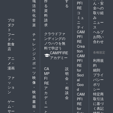
域
作
す
PFI
ん・安
活
る
る
RE
全への
性
資
コ
取り組
化
料
ミュ
み
プロ
音
請
ニ
ニュー
ダク
楽
求
ティ
ス
ト
CAM
ヘルプ
クラウドファ
フー
チ
PFI
お問い
ンディングの
ド・
ャ
RE
合わせ
ノウハウを無
飲食
レ
Crea
料で学ぼう
店
ン
tion
各種規定
CAMPFIRE
ジ
CAM
アカデミー
アニ
ス
利用規
PFI
メ・
ポ
約
RE
漫画
ー
CA
説
細則
for
ツ
MP
明
プライ
Soci
ファ
映
FI
会
バシー
al
ッ
像
RE
・
ポリ
Goo
ショ
・
ア
相
シー
d
ン
映
カ
談
特定商
CAM
画
デ
会
取引法
PFI
ゲー
書
ミ
に基づ
RE
ム・
籍
ー
く表記
for
サー
・
と