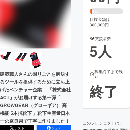
まちづくり・地域活性化
6%
目標金額は
300,000円
CAMPFIRE for Social Good
CAMPFIRE Creation
CAMPFIREふるさと納税
machi-ya
コミュニティ
支援者数
5
人
募集終了まで残
建築職人さんの困りごとを解決す
り
るツールを提供するために立ち上
終了
げたベンチャー企業 「株式会社
ACT」がお届けする第一弾「
GROWGEAR（グローギア） 高
機能 5本指靴下 」靴下生産量日本
一の奈良県で丁寧に作りました！
このプロジェクトは、
ポスト
シェア