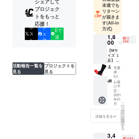
ます」を経
シェアして
未達でも
営理念に、
プロジェク
リターン
ジャンルに
トをもっと
が届きま
拘らず世の
す
(All-in
応援！
LIN
ポ
シ
中のお役に
方式)
Eで
ス
ェ
立てる商品
1,8
送
残り
ト
ア
開発を目指
00
200
る
円
していま
【Mサ
す。
イズ １
足】
活動報告一覧を
プロジェクトを
支援者
支援
様への
見る
見る
者：
お返し
0人
とし
お届
て、第
け予
一弾で
定：
正式発
2021
年01
売予定
こ
月
の
の
リ
「Mサ
タ
ー
イズ 25-
ン
詳細を見る
を
27cm
選
択
（希望
す
る
小売価
3,4
格3,000
残り97