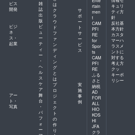
情報セ
Ente
ビス
雑
は
キュリ
rtain
開発
誌
ク
サ
ティ方
men
出
ラ
ポ
針
t
版
ウ
ー
反社基
CAM
ビジ
ビ
ド
ト
本方針
PFI
ネ
ュ
フ
サ
カスタ
RE
ス・
ー
ァ
ー
マーハ
for
起業
テ
ン
ビ
ラスメ
Spor
ィ
デ
ス
ントに
ts
ー
ィ
対する
CAM
・
ン
考え方
PFI
ヘ
グ
クッ
RE
ル
と
キーポ
ふる
ス
は
リシー
さと
ケ
プ
実
納税
ア
ロ
施
AD
アー
舞
ジ
事
FOR
ト・
台
ェ
例
ALL
写真
・
ク
HIO
パ
ト
KOS
フ
の
HI
ォ
作
JFA
ー
り
クラ