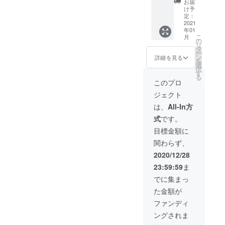
180円込
お届
とし
みとな
け予
て、第
りま
定：
一弾で
2021
す。
年01
正式発
こ
月
売予定
の
リ
の
タ
ー
「Mサ
ン
詳細を見る
を
イズ 25-
選
択
27cm
す
る
（希望
このプロ
小売価
ジェクト
格3,000
円）」
は、
All-In方
を３足
式
です。
ご提供
しま
目標金額に
す。
関わらず、
※メール
便送料
2020/12/28
215円込
23:59:59
ま
みとな
りま
でに集まっ
す。
た金額が
ファンディ
ングされま