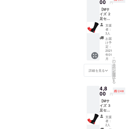
円）」
00
円
を１足
【Mサ
ご提供
イズ ２
しま
足セッ
す。
ト】
※メール
支援
支援者
便送料
者：
様への
180円込
3人
お返し
みとな
お届
とし
りま
け予
て、第
す。
定：
一弾で
2021
年01
正式発
こ
月
売予定
の
リ
の
タ
ー
「Mサ
ン
詳細を見る
を
イズ 25-
選
択
27cm
す
る
（希望
4,8
小売価
残り48
格3,000
00
円
円）」
【Mサ
を２足
イズ ３
ご提供
足セッ
しま
ト】
す。
支援
支援者
※メール
者：
様への
便送料
2人
お返し