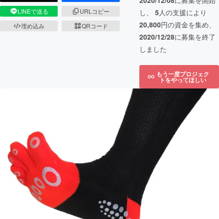
2020/12/08
に募集を開始
LINEで送る
URLコピー
し、
5
人の支援により
20,800
円の資金を集め、
埋め込み
QRコード
2020/12/28
に募集を終了
しました
もう一度プロジェク
トをやってほしい