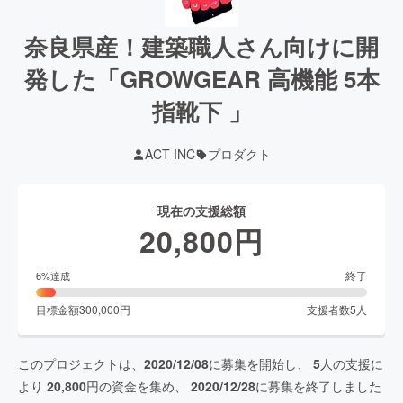
奈良県産！建築職人さん向けに開
発した「GROWGEAR 高機能 5本
指靴下 」
ACT INC
プロダクト
現在の支援総額
20,800
円
終了
6
%達成
目標金額
300,000
円
支援者数
5
人
このプロジェクトは、
2020/12/08
に募集を開始し、
5
人の支援に
より
20,800
円の資金を集め、
2020/12/28
に募集を終了しました