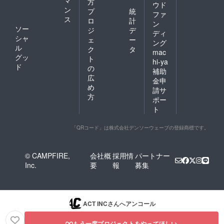
マ
方
ウド
ン
プ
統
ファ
ス
ロ
計
ン
ソー
ジ
デ
ディ
シャ
ェ
ー
ング
ル
ク
タ
mac
グッ
ト
hi-ya
ド
の
補助
広
金申
め
請サ
方
ポー
ト
「QRコード」は株式会社デンソーウェーブの登録商標です。
© CAMPFIRE,
会社概
採用情
パートナー
Inc.
要
報
募集
ACT INC
さんへアンコール
もう一度プロジェクトをやってほしい