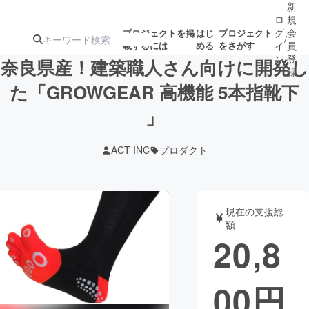
新
ロ
規
グ
会
プロジェクトを掲
はじ
プロジェクト
/
載するには
める
をさがす
イ
員
ン
登
奈良県産！建築職人さん向けに開発し
録
た「GROWGEAR 高機能 5本指靴下
」
人気のプロ
注目のリ
注目の新着プロ
募集終了が近いプ
もうすぐ公開
ジェクト
ターン
ジェクト
ロジェクト
されます
ACT INC
プロダクト
アート・写真
音楽
現在の支援総
テクノロジー・ガジェット
ゲーム・サ
額
20,8
映像・映画
書籍・雑誌
00
円
ビジネス・起業
チャレンジ