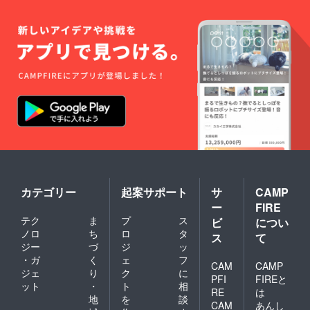
カテゴリー
起案サポート
サ
CAMP
ー
FIRE
テク
ま
プ
ス
ビ
につい
ノロ
ち
ロ
タ
ス
て
ジー
づ
ジ
ッ
・ガ
く
ェ
フ
CAM
CAMP
ジェ
り
ク
に
PFI
FIREと
ット
・
ト
相
RE
は
地
を
談
CAM
あんし