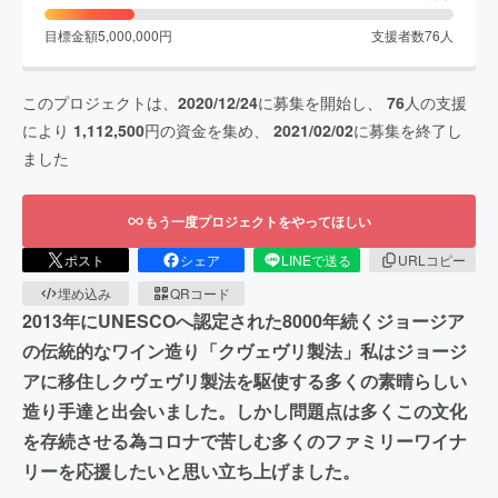
目標金額
5,000,000
円
支援者数
76
人
このプロジェクトは、
2020/12/24
に募集を開始し、
76
人の支援
により
1,112,500
円の資金を集め、
2021/02/02
に募集を終了し
ました
もう一度プロジェクトをやってほしい
ポスト
シェア
LINEで送る
URLコピー
埋め込み
QRコード
2013年にUNESCOへ認定された8000年続くジョージア
の伝統的なワイン造り「クヴェヴリ製法」私はジョージ
アに移住しクヴェヴリ製法を駆使する多くの素晴らしい
造り手達と出会いました。しかし問題点は多くこの文化
を存続させる為コロナで苦しむ多くのファミリーワイナ
リーを応援したいと思い立ち上げました。