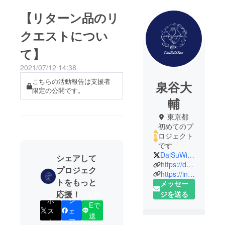
【リターン品のリ
クエストについ
て】
2021/07/12 14:38
こちらの活動報告は支援者
泉谷大
限定の公開です。
輔
東京都
初めてのプ
ロジェクト
です
DaiSuWine
シェアして
https://daisuwine.com
プロジェク
https://instagram.com/daisuwine
トをもっと
メッセー
応援！
ジを送る
LIN
ポ
シ
Eで
ス
ェ
送
ト
ア