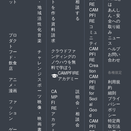
ット
・
ト
相
2022年
RE
は
地
を
談
6月
CAM
あんし
域
作
す
PFI
ん・安
活
る
る
RE
全への
性
資
コ
取り組
化
料
ミュ
み
プロ
音
請
ニ
ニュー
ダク
楽
求
ティ
ス
ト
CAM
ヘルプ
クラウドファ
フー
チ
PFI
お問い
ンディングの
ド・
ャ
RE
合わせ
ノウハウを無
飲食
レ
Crea
料で学ぼう
店
ン
tion
各種規定
CAMPFIRE
ジ
CAM
アカデミー
アニ
ス
利用規
PFI
メ・
ポ
約
RE
漫画
ー
CA
説
細則
for
ツ
MP
明
プライ
Soci
ファ
映
FI
会
バシー
al
ッ
像
RE
・
ポリ
Goo
ショ
・
ア
相
シー
d
ン
映
カ
談
特定商
CAM
画
デ
会
取引法
PFI
ゲー
書
ミ