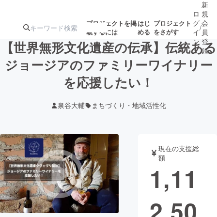
新
ロ
規
グ
会
プロジェクトを掲
はじ
プロジェクト
/
載するには
める
をさがす
イ
員
ン
登
【世界無形文化遺産の伝承】伝統ある
録
ジョージアのファミリーワイナリー
を応援したい！
人気のプロ
注目のリ
注目の新着プロ
募集終了が近いプ
もうすぐ公開
ジェクト
ターン
ジェクト
ロジェクト
されます
泉谷大輔
まちづくり・地域活性化
アート・写真
音楽
現在の支援総
テクノロジー・ガジェット
ゲーム・サ
額
1,11
映像・映画
書籍・雑誌
2,50
ビジネス・起業
チャレンジ