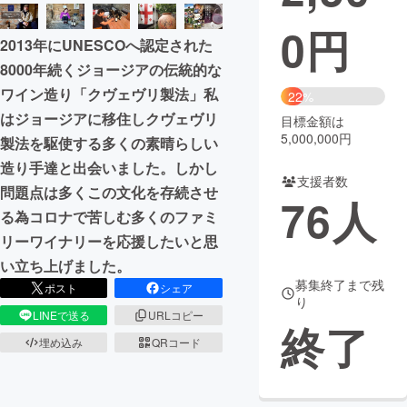
0
円
まちづくり・地域活性化
2013年にUNESCOへ認定された
8000年続くジョージアの伝統的な
CAMPFIRE for Social Good
CAMPFIRE Creation
ワイン造り「クヴェヴリ製法」私
22%
CAMPFIREふるさと納税
machi-ya
コミュニティ
はジョージアに移住しクヴェヴリ
目標金額は
5,000,000円
製法を駆使する多くの素晴らしい
造り手達と出会いました。しかし
支援者数
問題点は多くこの文化を存続させ
76
人
る為コロナで苦しむ多くのファミ
リーワイナリーを応援したいと思
い立ち上げました。
募集終了まで残
ポスト
シェア
り
LINEで送る
URLコピー
終了
埋め込み
QRコード