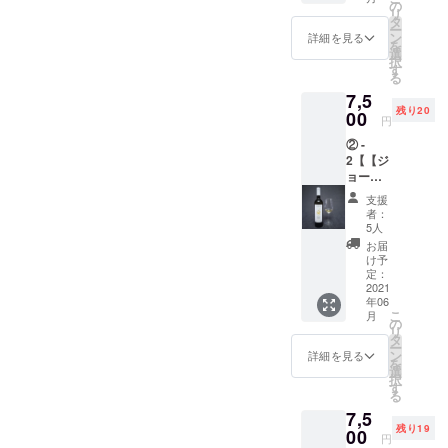
ジアワ
の
リ
インに
タ
ー
関する
ン
詳細を見る
を
写真を
選
択
添付し
す
る
た感謝
7,5
のメー
残り20
ルをご
00
円
提供致
② -
しま
2【【ジ
す。
ョージ
【備
アワイ
考】 ※
支援
ン1本
リター
者：
(白) + ピ
ンとし
5人
アラ1つ
ての商
お届
の購入
品等は
け予
チケッ
ござい
定：
ト】 ・
2021
ませ
年06
DaiSuW
ん。
こ
月
ineが
の
リ
ジョー
タ
ー
ジアで
ン
詳細を見る
を
厳選し
選
択
ました
す
る
ファミ
7,5
リーワ
残り19
イナ
00
円
リーの