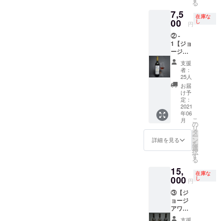
る
ベット
ので、
会(スプ
ineの
の独占
7,5
で備考
その際
ラ)に参
ウェブ
購入権
在庫な
欄にご
はメー
加する
サイト
(本来ス
00
し
円
記入下
ルにて
事は出
に1年間
テンレ
② -
さい。
ご連絡
来ませ
掲載致
スタン
1【ジョ
また、
致しま
ん。 ※
しま
クでし
ージア
不要の
す。 ※
航空券
す。
か醸造
ワイン1
方は備
リター
等の御
【備
されな
支援
本(アン
考欄に
ン開始
手配
考】 ※
いセミ
者：
バー) +
「刻印
予定月
は、お
未成年
ス
25人
ピアラ1
なし」
より、
客様ご
の方は
ウィー
お届
つの購
とご記
Webサ
負担で
ご利用
トワイ
け予
入チ
入下さ
イトに
お願い
いただ
ン"フ
定：
ケッ
2021
い。 ※
てチ
申し上
けませ
ヴァン
年06
ト】 ・
コロナ
ケット
げま
ん。 ※
チカ
こ
月
DaiSuW
の影響
の使用
す。 ※
掲載画
ラ"をド
の
リ
ineが
により
を有効
コロナ
像は参
ライワ
タ
ー
ジョー
リター
に致し
の影響
考です
インに
ン
詳細を見る
を
ジアで
ン開始
ます。
により
ので購
ならな
選
択
厳選し
に変更
※有効期
リター
入して
い様
す
る
ました
が出る
限：
ン開始
いただ
に、丁
15,
ファミ
可能性
2021年
に変更
いた後
寧に時
在庫な
リーワ
000
がござ
6月〜
が出る
にメー
間をか
し
円
イナ
います
2022年
可能性
ルにて
けてク
③【ジ
リーの
ので、
6月
がござ
ヒアリ
ヴェヴ
ョージ
中か
その際
います
ング、
リの世
アワイ
ら、日
はメー
ので、
並びに
話を
ン3本
本初上
ルにて
その際
ワイン
し、
支援