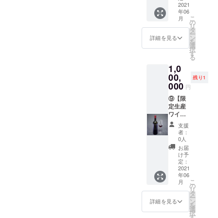
いた方
考】 ※
支援し
ineが
2021
を有効
その際
2021年
年06
にお礼
未成年
て頂い
ジョー
に致し
はメー
6月〜
こ
月
とし
の方は
た方に
ジアで
ます。
の
ルにて
2022年
リ
て、感
ご利用
お礼と
厳選し
※有効期
タ
ご連絡
6月
ー
謝の
いただ
して、
たワイ
限：
ン
致しま
詳細を見る
を
メール
けませ
感謝の
ナリー
2021年
選
す。 ※
択
をご提
ん。 ※
メール
が醸造
6月〜
す
リター
る
供致し
掲載画
をご提
する、
2022年
ン開始
1,0
ます。
像のワ
供致し
日本初
6月
予定月
【備
インは
ます。
上陸の
00,
より、
残り1
考】 ※
参考で
【備
希少価
000
Webサ
円
未成年
す。ワ
考】 ※
値の高
イトに
の方は
インの
通常の
い限定
⑨【限
てチ
ご利用
種類は
ジョー
生産の
定生産
ケット
いただ
お選び
ジアの
クヴェ
ワイン
の使用
けませ
いただ
ガイド
ヴリワ
の独占
を有効
支援
ん。 ※
けませ
では、
インの
購入
に致し
者：
掲載画
ん。 ※
一般の
独占購
権】※法
ます。
0人
像のワ
コロナ
方が収
入権。
人様向
※有効期
お届
インは
の影響
穫祭(ル
・支援
け ・日
限：
け予
参考で
により
トヴェ
してい
本初上
定：
2021年
す。 ※
リター
リ)やそ
ただき
陸 ク
2021
6月〜
年06
ピアラ
ン開始
の後に
ました
ヴェヴ
2022年
こ
月
に刻印
に変更
行われ
法人様
リセミ
の
6月
リ
したい
が出る
るワイ
のお名
ス
タ
ー
お名前
可能性
ナリー
前(任意)
ウィー
ン
詳細を見る
を
をアル
がござ
(マラニ)
を
トワイ
選
択
ファ
います
での宴
DaiSuW
ン100本
す