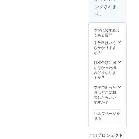
白、赤
ジョー
ターン
【備
ングされま
を1本ず
ジア文
品では
考】 ※
つ)を購
字で刻
なく、
未成年
す。
入する
印し(任
独占購
の方は
事が出
意)ご提
入の権
ご利用
来るチ
供致し
利にな
いただ
支援に関するよ
ケット
ます。
りま
けませ
くある質問
をご提
・支援
す。 ※
ん。 ※
供致し
して頂
手数料はいく
支援し
非常に
ます。
いた方
らかかります
ていた
希少な
・支援
にお礼
か？
だいた
ワイン
して頂
とし
際、必
の為、
いた方
て、感
目標金額に届
ず備考
先着1組
にお礼
謝の
かなかった場
欄にご
様とさ
とし
メール
合どうなりま
希望の
せてい
て、感
をご提
すか？
お名前
ただき
謝の
供致し
をご記
ます。
メール
ます。
支援で困った
入下さ
※コロナ
をご提
【備
時はどこに相
い。
の影響
供致し
考】 ※
談したらいい
により
ます。
未成年
ですか？
リター
【備
の方は
ン開始
考】 ※
ご利用
に変更
ヘルプページを
未成年
いただ
が出る
見る
の方は
けませ
可能性
ご利用
ん。 ※
がござ
いただ
掲載画
います
このプロジェクト
けませ
像のワ
ので、