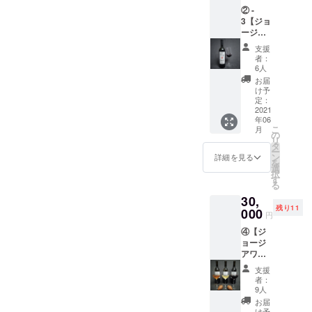
② -
中か
3【ジョ
ら、日
ージア
本初上
ワイン1
陸のク
支援
本(赤) +
ヴェヴ
者：
ピアラ1
リワイ
6人
つの購
ン
お届
入チ
750ml ×
け予
ケッ
1本(白)
定：
ト】 ・
2021
を購入
年06
DaiSuW
する事
こ
月
ineが
が出来
の
リ
ジョー
るチ
タ
ー
ジアで
ケット
ン
詳細を見る
を
厳選し
をご提
選
択
ました
供致し
す
る
ファミ
ます。
30,
リーワ
・ク
残り11
イナ
000
ヴェヴ
円
リーの
リと同
④【ジ
中か
じ土壌
ョージ
ら、日
から出
アワイ
本初上
来た素
ン6本
陸のク
焼きの
支援
セット
ヴェヴ
土器1つ
者：
の購入
リワイ
に、支
9人
チケッ
ン
援して
お届
ト】※ワ
750ml ×
頂いた
け予