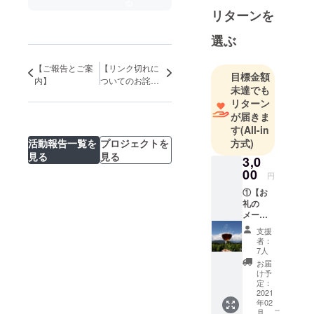
る
リターンを
選ぶ
【ご報告とご案
【リンク切れに
目標金額
内】
ついてのお詫び
未達でも
と訂正】
リターン
が届きま
す
(All-in
活動報告一覧を
プロジェクトを
方式)
見る
見る
3,0
00
円
①【お
礼の
メー
ル】 ・
支援
支援し
者：
て頂い
7人
た方へ
お届
のお礼
け予
とし
定：
て、
2021
年02
ジョー
こ
月