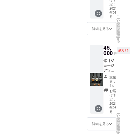
イン1本
1本(赤)
定：
方の名
6000円
2021
を購入
前を
年06
相当 ・
する事
ジョー
こ
月
DaiSuW
が出来
の
ジア文
リ
ineが
るチ
タ
字で刻
ー
ジョー
ケット
ン
印し(任
詳細を見る
を
ジアで
をご提
選
意)ご提
択
厳選し
供致し
す
供致し
る
ました
ます。
ます。
45,
ファミ
・ク
・支援
残り16
リーワ
000
ヴェヴ
して頂
円
イナ
リと同
いた方
⑤【ジ
リーの
じ土壌
にお礼
ョージ
中か
から出
とし
アワイ
ら、日
来た素
て、感
ンフル
本初上
焼きの
謝の
支援
セット
陸のク
土器1つ
メール
者：
の購入
ヴェヴ
に、支
4人
をご提
チケッ
リワイ
援して
供致し
お届
ト】※1
ン
頂いた
け予
ます。
本7000
750ml ×
定：
方の名
【備
円相当
2021
6本セッ
前を
考】 ※
年06
・ク
ト(アン
ジョー
未成年
こ
月
ヴェヴ
バー、
の
ジア文
の方は
リ
リワイ
白、赤
タ
字で刻
ご利用
ー
ン6本
を2本ず
ン
印し(任
詳細を見る
いただ
を
(DaiSu
つ)を購
選
意)ご提
けませ
択
Wineが
入する
す
供致し
ん。 ※