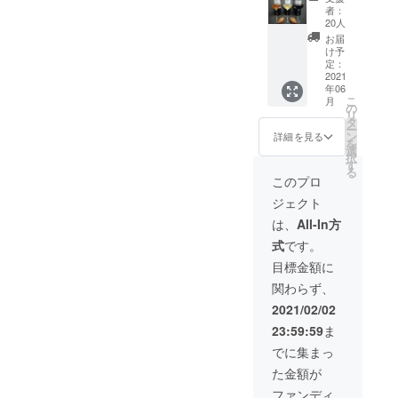
セット
陸のク
ご連絡
はメー
やワイ
ジョー
者：
の購入
ヴェヴ
致しま
ルにて
ナリー
ジアの
20人
チケッ
リワイ
す。 ※
ご連絡
セレク
厳しい
お届
ト】※ワ
ン
リター
致しま
トのサ
検査の
け予
イン1本
750ml ×
定：
ン開始
す。
ポート
中で認
6000円
2021
1本(ア
予定月
をさせ
定され
年06
相当 ・
ンバー)
より、
ていた
たク
こ
月
DaiSuW
を購入
の
Webサ
だきま
ヴェヴ
リ
ineが
する事
タ
イトに
す。 ※
リ製法
ー
ジョー
が出来
ン
てチ
コロナ
による
詳細を見る
を
ジアで
るチ
選
ケット
の影響
フヴァ
択
厳選し
ケット
す
の使用
により
ンチカ
る
ました
をご提
を有効
リター
ラ。) ・
このプロ
ファミ
供致し
に致し
ン開始
支援し
ジェクト
リーワ
ます。
ます。
に変更
ていた
イナ
・ク
※有効期
が出る
だきま
は、
All-In方
リーの
ヴェヴ
限：
可能性
した法
式
です。
中か
リと同
2021年
がござ
人様の
ら、日
じ土壌
6月〜
います
お名前
目標金額に
本初上
から出
2022年
ので、
(任意)を
関わらず、
陸のク
来た素
6月
その際
DaiSuW
ヴェヴ
焼きの
はメー
ineの
2021/02/02
リワイ
土器1つ
ルにて
ウェブ
23:59:59
ま
ン
に、支
ご連絡
サイト
750ml ×
援して
致しま
に1年間
でに集まっ
3本セッ
頂いた
す。 ※
掲載致
た金額が
ト(アン
方の名
ワイン
しま
バー、
前を
がリ
す。
ファンディ