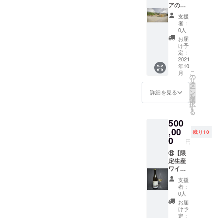
来るチ
ンを1年
アのワ
参考で
お名前
リター
ケット
間に掛
イナ
す。 ※
をアル
ン開始
支援
をご提
けて毎
リーガ
コロナ
ファ
に変更
者：
供致し
月2本が
イド】
の影響
ベット
0人
が出る
ます。)
届く、
・
により
で備考
可能性
お届
・ピア
定期お
DaiSuW
リター
欄にご
け予
がござ
ラ3つ
届け
ineが友
ン開始
定：
記入下
います
(クヴェ
セット
好関係
2021
に変更
さい。
ので、
年10
ヴリと
を購入
を持つ
が出る
また、
その際
こ
月
同じ土
する事
ジョー
可能性
の
不要の
はメー
リ
壌から
が出来
ジアの
がござ
タ
方は備
ルにて
ー
出来た
るチ
ファミ
います
ン
考欄に
詳細を見る
ご連絡
を
素焼き
ケット
リーワ
ので、
選
「刻印
致しま
択
の土器3
をご提
イナ
その際
す
なし」
す。 ※
る
つに、
供致し
リーの
はメー
とご記
リター
500
支援し
ます。
伝統行
ルにて
入下さ
ン開始
て頂い
・支援
事であ
,00
ご連絡
い。 ※
予定月
残り10
た方の
して頂
る収穫
致しま
0
コロナ
より、
円
名前を
いた方
祭(ルト
す。 ※
の影響
Webサ
ジョー
にお礼
ヴェリ)
⑧【限
リター
により
イトに
ジア文
とし
に参加
定生産
ン開始
リター
てチ
字で刻
て、感
し、本
ワイン
予定月
ン開始
ケット
印し(任
謝の
場での
の独占
より、
に変更
の使用
支援
意)ご提
メール
宴会(ス
購入
Webサ
が出る
を有効
者：
供致し
をご提
プラ)に
権】※法
イトに
可能性
0人
に致し
ます。)
供致し
ご招待
人様向
てチ
がござ
ます。
お届
・支援
ます。
致しま
け ・
ケット
います
け予
※有効期
して頂
【備
す。 ・
DaiSuW
の使用
定：
ので、
限：