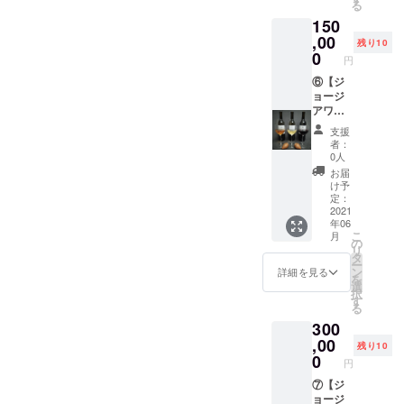
る
ジョー
事が出
ます。
掲載画
150
ジアで
来るチ
・支援
像のワ
厳選し
,00
ケット
して頂
インは
残り10
ました
をご提
0
いた方
参考で
円
ファミ
供致し
にお礼
す。 ※
リーワ
⑥【ジ
ます。
とし
ピアラ
イナ
ョージ
・支援
て、感
に刻印
リーの
アワイ
して頂
謝の
したい
中か
ン定期
いた方
メール
お名前
支援
ら、日
お届け
にお礼
をご提
をアル
者：
本初上
セット
とし
供致し
0人
ファ
陸の希
の購入
て、感
ます。
ベット
お届
少価値
チケッ
謝の
【備
け予
で備考
の高い
ト】 ・
メール
定：
考】 ※
欄にご
少数生
DaiSuW
2021
をご提
未成年
記入下
年06
産のク
ineが
供致し
の方は
さい。
こ
月
ヴェヴ
ジョー
ます。
の
ご利用
また、
リ
リワイ
ジアで
【備
タ
いただ
不要の
ー
ン
厳選し
考】 ※
ン
けませ
詳細を見る
方は備
を
750ml ×
ました
未成年
選
ん。 ※
考欄に
択
6本セッ
ワイナ
の方は
す
掲載画
「刻印
る
ト(アン
リーの
ご利用
像のワ
なし」
300
バー、
中か
いただ
インは
とご記
白、赤
ら、日
,00
けませ
参考で
入下さ
残り10
を2本ず
本初上
ん。 ※
0
す。 ※
い。 ※
円
つ)を購
陸のク
掲載画
ピアラ
コロナ
入する
ヴェヴ
⑦【ジ
像のワ
に刻印
の影響
事が出
リワイ
ョージ
インは
したい
により