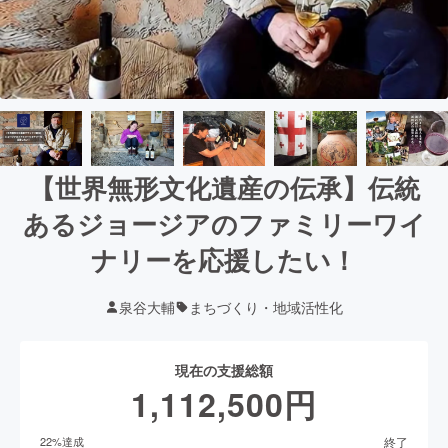
【世界無形文化遺産の伝承】伝統
あるジョージアのファミリーワイ
ナリーを応援したい！
泉谷大輔
まちづくり・地域活性化
現在の支援総額
1,112,500
円
終了
22
%達成