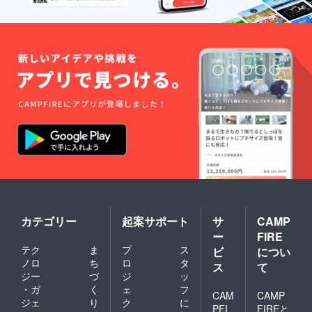
イトに
に変更
てチ
が出る
ケット
可能性
の使用
がござ
を有効
います
に致し
ので、
ます。
その際
※有効期
はメー
限：
ルにて
2021年
ご連絡
6月〜
致しま
2022年
す。 ※
6月
リター
ン開始
予定月
より、
Webサ
イトに
てチ
ケット
カテゴリー
起案サポート
サ
CAMP
の使用
ー
FIRE
を有効
テク
ま
プ
ス
ビ
につい
に致し
ます。
ノロ
ち
ロ
タ
ス
て
※有効期
ジー
づ
ジ
ッ
限：
・ガ
く
ェ
フ
CAM
CAMP
2021年
ジェ
り
ク
に
6月〜
PFI
FIREと