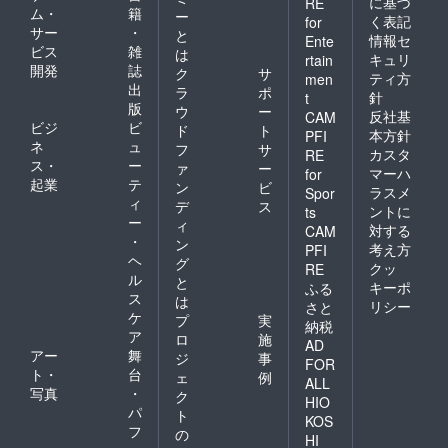
に基づ
RE
ム・
籍
ー
く表記
for
サー
・
と
情報セ
Ente
ビス
雑
は
キュリ
rtain
開発
誌
ク
サ
ティ方
men
出
ラ
ポ
針
t
版
ウ
ー
反社基
CAM
ビジ
ビ
ド
ト
本方針
PFI
ネ
ュ
フ
サ
カスタ
RE
ス・
ー
ァ
ー
マーハ
for
起業
テ
ン
ビ
ラスメ
Spor
ィ
デ
ス
ントに
ts
ー
ィ
対する
CAM
・
ン
考え方
PFI
ヘ
グ
クッ
RE
ル
と
キーポ
ふる
ス
は
リシー
さと
ケ
プ
実
納税
ア
ロ
施
AD
アー
舞
ジ
事
FOR
ト・
台
ェ
例
ALL
写真
・
ク
HIO
パ
ト
KOS
フ
の
HI