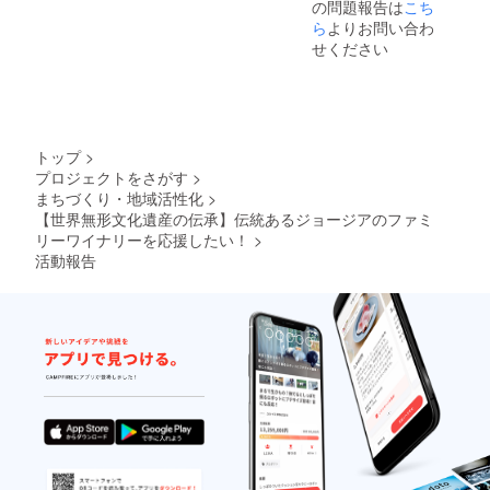
の問題報告は
こち
ん。 ※
インは
その際
掲載画
ら
よりお問い合わ
参考で
はメー
像のワ
す。 ※
ルにて
せください
インは
ピアラ
ご連絡
参考で
に刻印
致しま
す。 ※
したい
す。 ※
コロナ
お名前
ワイン
の影響
をアル
がリ
により
ファ
ターン
トップ
>
リター
ベット
品では
プロジェクトをさがす
>
ン開始
で備考
なく、
まちづくり・地域活性化
>
に変更
欄にご
独占購
が出る
【世界無形文化遺産の伝承】伝統あるジョージアのファミ
記入下
入の権
可能性
さい。
リーワイナリーを応援したい！
>
利にな
がござ
また、
りま
活動報告
います
不要の
す。 ※
ので、
方は備
支援し
その際
考欄に
ていた
はメー
「刻印
だいた
ルにて
なし」
際、必
ご連絡
とご記
ず備考
致しま
入下さ
欄にご
す。 ※
い。 ※
希望の
リター
コロナ
お名前
ン開始
の影響
をご記
予定月
により
入下さ
より、
リター
い。
Webサ
ン開始