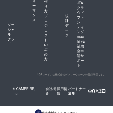
ォ
作
JFA
ー
り
クラ
マ
方
ウド
ン
プ
統
ファ
ス
ロ
計
ン
ソー
ジ
デ
ディ
シャ
ェ
ー
ング
ル
ク
タ
mac
グッ
ト
hi-ya
ド
の
補助
広
金申
め
請サ
方
ポー
ト
「QRコード」は株式会社デンソーウェーブの登録商標です。
© CAMPFIRE,
会社概
採用情
パートナー
Inc.
要
報
募集
泉谷大輔
さんへアンコール