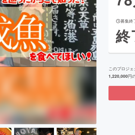
募集終
CAMPFIRE for Social Good
CAMPFIRE Creation
終
CAMPFIREふるさと納税
machi-ya
コミュニティ
このプロジェ
1,220,000
円