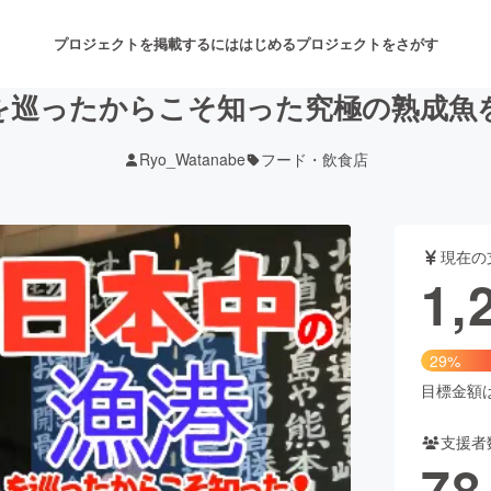
プロジェクトを掲載するには
はじめる
プロジェクトをさがす
を巡ったからこそ知った究極の熟成魚
Ryo_Watanabe
フード・飲食店
注目のリターン
注目の新着プロジェクト
募集終了が近いプロジェクト
も
現在の
音楽
舞台・パフォーマンス
1,
ゲーム・サービス開発
フード・飲食店
29%
書籍・雑誌出版
アニメ・漫画
目標金額は4
支援者
チャレンジ
ビューティー・ヘルスケ
78