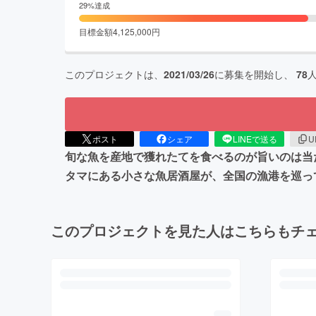
29
%達成
目標金額
4,125,000
円
このプロジェクトは、
2021/03/26
に募集を開始し、
78
ポスト
シェア
LINEで送る
U
旬な魚を産地で獲れたてを食べるのが旨いのは当
タマにある小さな魚居酒屋が、全国の漁港を巡っ
このプロジェクトを見た人はこちらもチ