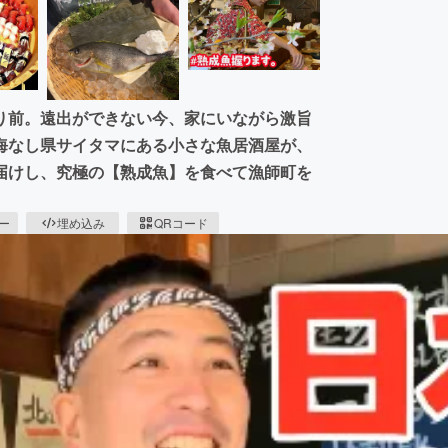
り前。遠出ができない今、家にいながら激旨
海なし県サイタマにある小さな魚居酒屋が、
届けし、究極の【熟成魚】を食べて漁師町を
ピー
埋め込み
QRコード