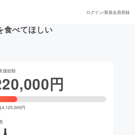
ログイン
/
新規会員登録
を食べてほしい
うすぐ公開されます
支援総額
プロダクト
220,000
円
ファッション
スポーツ
,125,000円
数
ア
ソーシャルグッド
人