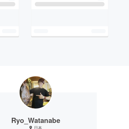
Ryo_Watanabe
日本