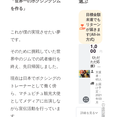
選ぶ
「世界一のボクシングジム
出身
を作る」
マチュピ
チュ観光大
目標金額
未達でも
使
リターン
ペルーSNS
が届きま
広報大使
これが僕の実現させたい夢
す
(All-in
ボクシング
です。
方式)
トレーナー
1,0
00
そのために挑戦していた世
円
大学卒業
《ただ
界中のジムでの武者修行を
後、世界一
ただ応
周。
終え、先日帰国しました。
援》 リ
ターン
27ヵ国目で
支援
なんて
者：
あった南米
現在は日本でボクシングの
いいか
65人
ら頑
ペルーにて
お届
トレーナーとして働く傍
張って
け予
ロックダウ
と言っ
定：
ら、マチュピチュ観光大使
ンに合い、
てくだ
2021
年03
さる
閉鎖中の世
としてメディアに出演しな
こ
月
方、僕
の
界遺産マ
リ
の夢を
がら宣伝活動を行っていま
タ
ー
チュピチュ
応援し
ン
詳細を見る
を
す。
てくだ
選