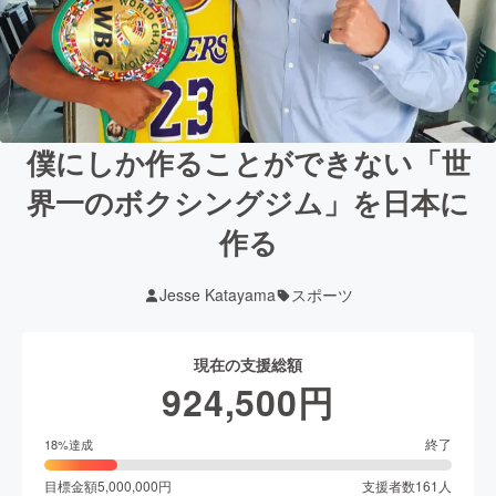
僕にしか作ることができない「世
界一のボクシングジム」を日本に
作る
Jesse Katayama
スポーツ
現在の支援総額
924,500
円
終了
18
%達成
目標金額
5,000,000
円
支援者数
161
人