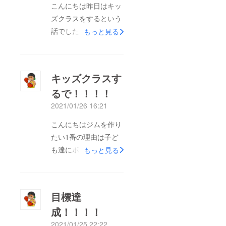
こんにちは昨日はキッ
ズクラスをするという
話でしたが、実は高齢
もっと見る
者に向けたクラスもし
てみたい気持ちがあり
ます！高齢化がすすん
キッズクラスす
でこれからどんどん高
るで！！！！
齢者が増えていきます
2021/01/26 16:21
高齢者といえばゲート
ボールとか卓球のイ
こんにちはジムを作り
メージですが(勝手な
たい1番の理由は子ど
イメージすいません
も達にボクシングを教
もっと見る
笑)ボクシングはどう
えたいから！ですので
ですかね？？おじい
週に何日かはキッズク
ちゃんおばあちゃんが
ラスの時間を作ります
目標達
サンドバッグにパンチ
(毎日したいくらい)ボ
叩き込んでたらめちゃ
成！！！！
クシングの技術だけで
くちゃかっこいいと思
2021/01/25 22:22
はなく挨拶、礼儀など