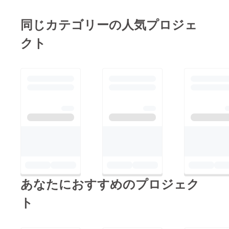
学校を作りたい！子ど
祈ったり奈良テレビの
余裕で強い笑それを見
も達が学校終わりに来
生放送でクラウドファ
同じカテゴリーの人気プロジェ
た時ただ単純にカッコ
て、他の学校の子とか
ウンディングのこと宣
ええ〜と思いましたお
大人達と触れ合える場
クト
伝してちょっと変な空
ばあちゃんでもボクシ
所を目指します！僕自
気にしたり、、、他に
ングできるのかたしか
身もこれまで色んなこ
も数えきれないくらい
に心拍数かあがるので
とをしてきたので子ど
試行錯誤して、ついに
注意も必要ですが、高
も達に伝えれることが
最初の目標に辿り着き
齢者スポーツについて
ありますそれで1つ考
ました！1ヶ月半か
しっかり勉強してプロ
えてるのがキッズクラ
かった、、本当に今支
グラムを作れば高齢者
ス+ヨガクラスを同時
援してくださっている
の方々にもボクシング
進行すること子どもが
104人の方々のおかげ
を楽しんでもらえるな
ボクシングしてる間お
です本当に本当にあり
と確信しましたなので
母さんは待っとかない
がとうございま
週一回だけでも高齢者
といけない、もしくは
あなたにおすすめのプロジェク
す！！！！やっぱり
に向けてのクラスがで
また終わる頃に迎えに
100人の大台に乗った
ト
きたらいいなと考えて
こなければいけないほ
時は大興奮しました笑
いますやるとしたら朝
んじゃその間お母さん
そして残り1ヶ月とい
の時間帯かな？おじい