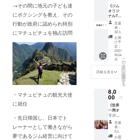
詰め合
ドファ
→その間に地元の子ども達
《ジム
わせま
ウン
オリジ
す！遠
ディン
にボクシングを教え、その
ナルT
い県に
グ終了
シャ
お住ま
次第す
行動が政府に認められ特別
支援
ツ》 当
いの方
ぐ、
者：
ジムオ
や外国
メール
32人
にマチュピチュを独占訪問
リジナ
の方に
でのご
お届
ルのT
おすす
相談を
け予
シャツ
めのリ
定：
承りま
を現在
2021
ターン
す。 (公
年04
作成中
です。※
序良俗
こ
月
です。
郵送費
の
に反す
リ
デザイ
はこち
タ
る内
ー
ンが完
らが負
ン
容、法
詳細を見る
を
成次
担致し
選
令に違
択
第、こ
ます
す
反する
る
ちらの
内容な
8,0
サイト
どはお
・マチュピチュの観光大使
や僕の
00
受けで
円
SNSで
きませ
に就任
《世界
公開致
ん)
一周オ
しま
リジナ
す。カ
・先日帰国し、日本でト
ル写真
ラーは
支援
集》 僕
黒のみ
レーナーとして働きながら
者：
が4年前
となっ
5人
に日本
夢であるジム経営に向けて
ており
お届
を出て