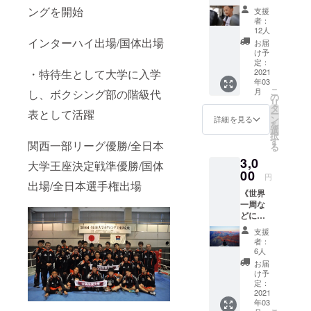
感謝の
チュピチュ
ングを開始
支援
気持ち
者：
を独占。
を動画
12人
に込め
「最初の観
インターハイ出場/国体出場
お届
て送り
け予
光客」とし
ます！
定：
て
YouTub
2021
・特待生として大学に入学
年03
e投稿の
BBC,CNN,N
こ
月
し、ボクシング部の階級代
経験を
の
ewYorkTime
リ
活か
タ
表として活躍
ー
し、編
sなど世界各
ン
詳細を見る
を
集にも
選
国のメディ
択
力を入
す
関西一部リーグ優勝/全日本
る
アに取り上
れて楽
3,0
しい動
げられる。
大学王座決定戦準優勝/国体
画を作
00
円
現在はマ
りま
出場/全日本選手権出場
《世界
チュピチュ
す！備
一周な
考欄に
観光大使・
どにつ
お名前
ペルーSNS
いてご
をカタ
支援
相談の
カナで
広報大使に
者：
りま
ご記入
6人
就任とし
す》
くださ
お届
て、ペ
ワーキ
い。
け予
ングホ
定：
ルー、日本
リ
2021
国内でマ
年03
デー、