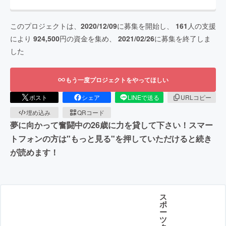
このプロジェクトは、
2020/12/09
に募集を開始し、
161
人の支援
により
924,500
円の資金を集め、
2021/02/26
に募集を終了しま
した
もう一度プロジェクトをやってほしい
ポスト
シェア
LINEで送る
URLコピー
埋め込み
QRコード
夢に向かって奮闘中の26歳に力を貸して下さい！スマー
トフォンの方は"もっと見る"を押していただけると続き
が読めます！
ス
ポ
ー
ツ