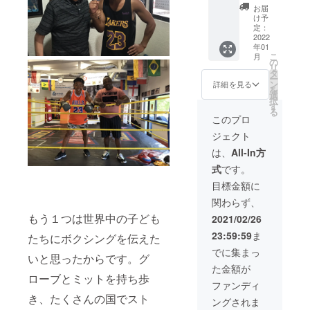
にて要
ページ
ポン
お届
相談。
にバ
サー様
け予
公共の
ナーの
とし
定：
場所で
掲載を
て、リ
2022
年01
の面
させて
ング
こ
月
会。 ※
いただ
コー
の
リ
飲食代
きま
ナーポ
タ
ー
込み ※
す。 ※
ストに
ン
詳細を見る
を
支援者
企業名
ご支援
選
択
様の交
等につ
いただ
す
る
通費は
きまし
きまし
このプロ
支援者
ては、
た企業
ジェクト
様負担
後ほど
名また
でよろ
審査を
は個人
は、
All-In方
しくお
させて
名を掲
式
です。
願いい
いただ
げさせ
たしま
きま
ていた
目標金額に
す。
す。備
だきま
関わらず、
考欄に
す。 ま
企業名
た企業
もう１つは世界中の子ども
2021/02/26
または
様の場
23:59:59
ま
個人名
合、当
たちにボクシングを伝えた
をご記
ジムの
でに集まっ
いと思ったからです。グ
入願い
ホーム
た金額が
ます。
ページ
ローブとミットを持ち歩
にてバ
ファンディ
ナーの
き、たくさんの国でスト
ングされま
掲載も