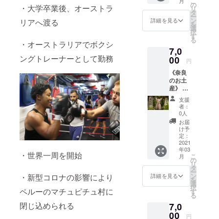
こ
月
海外旅
チュピチュ
の
・大学卒業後、オーストラ
リ
行、世
タ
のPR活動を
ー
界一周
ン
詳細を見る
リアへ渡る
を
行なってい
などに
選
択
ついて
る。
す
る
疑問に
・オーストラリアでボクシ
7,0
思うこ
ングトレーナーとして勤務
とがあ
00
円
ればな
《奈良
んでも
のお土
相談し
産》 奈
て下さ
良で
い！2年
支援
育った
間住ん
者：
僕から
だオー
0人
奈良の
ストラ
お届
お土産
リア、
け予
セット
そして
定：
をお届
2021
旅した
年03
けしま
国々に
・世界一周を開始
こ
月
す！か
ついて
の
リ
わいい
僕の
タ
ー
鹿のマ
知って
ン
・新型コロナの影響により
詳細を見る
を
グネッ
る情報
選
択
トや
ペルーのマチュピチュ村に
なんで
す
る
キーホ
も教え
閉じ込められる
7,0
ルダー
ます。
などを
00
クラウ
円