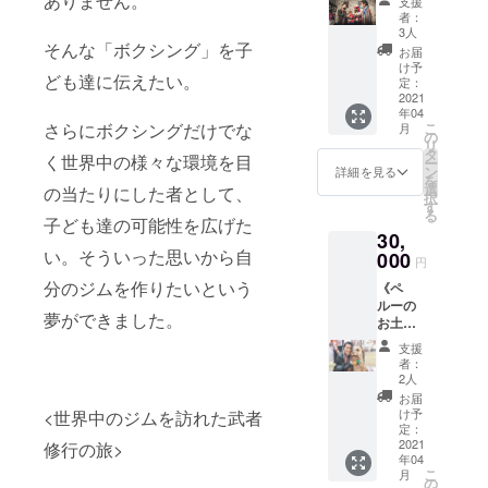
ありません。
支援
チュピ
シング
者：
チュ観
以外の
3人
光大使
そんな「ボクシング」を子
相談な
お届
として
どにも
け予
ども達に伝えたい。
のリ
乗りま
定：
ターン
2021
す。ボ
年04
をご用
クシン
こ
さらにボクシングだけでな
月
意させ
グ未経
の
リ
ていた
験者の
タ
く世界中の様々な環境を目
ー
だきま
方でも
ン
詳細を見る
を
した！
気軽に
選
の当たりにした者として、
択
長い間
ご参加
す
る
ペルー
くださ
子ども達の可能性を広げた
30,
に滞在
い！ ※
い。そういった思いから自
した僕
000
日程、
円
が厳選
時間は
分のジムを作りたいという
《ペ
したペ
メール
ルーの
ルーの
にて要
夢ができました。
お土
お土産
相談
産"極"
セット
支援
》 ペ
をお届
者：
ルーで
けいた
2人
高級品
しま
お届
「アン
す。ペ
け予
<世界中のジムを訪れた武者
デスの
ルーの
定：
宝石」
2021
民芸品
修行の旅>
年04
と言わ
やキー
こ
月
れるそ
ホル
の