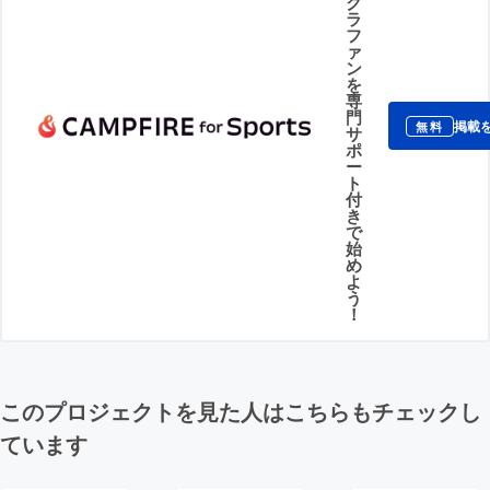
ク
ラ
フ
ァ
ン
を
専
門
掲載
無料
サ
ポ
ー
ト
付
き
で
始
め
よ
う
！
このプロジェクトを見た人はこちらもチェックし
ています