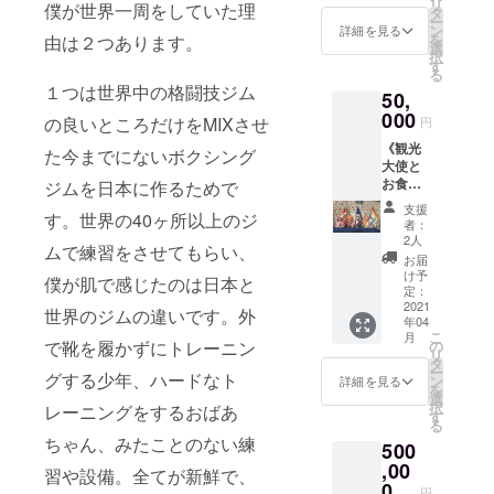
リ
僕が世界一周をしていた理
アルパ
ダーや
タ
ー
カ生地
ポーチ
ン
詳細を見る
を
由は２つあります。
100%で
など、
選
択
作られ
日常生
す
る
たマフ
活でも
１つは世界中の格闘技ジム
50,
ラーや
使いや
手袋な
000
すい物
の良いところだけをMIXさせ
円
どの防
をご用
《観光
寒グッ
意しま
た今までにないボクシング
大使と
ズをお
す。※郵
お食
届けし
ジムを日本に作るためで
送費は
事》 一
ます。
こちら
支援
す。世界の40ヶ所以上のジ
緒にお
カシミ
が負担
者：
食事を
ヤ以上
致しま
2人
ムで練習をさせてもらい、
しなが
の保温
す
お届
らいろ
性と丈
け予
僕が肌で感じたのは日本と
いろな
夫さを
定：
お話を
2021
持つア
世界のジムの違いです。外
年04
しま
ルパカ
こ
月
しょ
生地を
の
で靴を履かずにトレーニン
リ
う！世
是非！
タ
ー
界一周
グする少年、ハードなト
観光大
ン
詳細を見る
を
中や
使おす
選
択
レーニングをするおばあ
オース
すめの
す
る
トラリ
リター
ちゃん、みたことのない練
500
ア、マ
ンで
チュピ
,00
す。
習や設備。全てが新鮮で、
チュ村
0
円