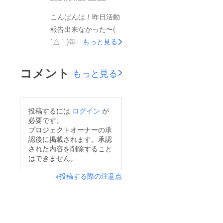
うんですよね笑僕が高
社会に出るために必要
こんばんは！昨日活動
齢者にボクシングをし
なこともみっちり教え
報告出来なかった〜(
てほしいなと思ったの
ます！ボクシングして
´△｀)毎日していこう
もっと見る
が、ロサンゼルスにあ
る人は良い人ばっかな
と思っていたのにく
るワイルドカードボク
んですよほんとに笑殴
そっ笑これからもどう
シングジムに行った時
コメント
もっと見る
られる痛みもわかって
してもできない日以外
ここはあのマニー・
るし、上には上がいる
は毎日していくのでよ
パッキャオのトレー
ことをちゃんとわかっ
ろしくお願いします！
ナー、フレディ・ロー
投稿するには
ログイン
が
てるからですかね？※
今日は皆さんにご報告
チさんが営むボクシン
必要です。
僕個人の意見一見弱そ
が！最初に掲げた目標
プロジェクトオーナーの承
グジムです僕は2日
うだけども礼儀がちゃ
認後に掲載されます。承認
総支援額10% &amp;
間、ここで練習させて
んとしてる人は強い
された内容を削除すること
支援者数100人達成い
もらいましたそのジム
はできません。
し、そこをちゃんとし
たしました！！！！い
にいた70〜80歳？く
てないオラオラ系が弱
※投稿する際の注意点
やーここまで長かっ
らいのおばあちゃんど
いこれほんまにボクシ
た、、英語verとスペ
んな動きするんやろと
ングあるある笑イメー
イン語ver作ったり激
思って見てたらまあ動
ジとしてはもう一つの
レアさんでて伸びると
く動くその辺の男より