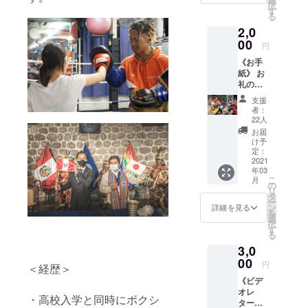
に7ヶ月間取
択
さる
す
り残され
る
方、プ
2,0
ロジェ
る。
クト終
00
村の子ども
円
了後、
達にボクシ
《お手
全力の
紙》 お
お礼
ングを教え
礼の気
メール
生活してい
持ちを
を送ら
支援
綴った
ると、偶然
せてい
者：
お手紙
ただき
22人
が重なりペ
を書か
ます！
お届
ルー国内で
せてい
け予
ただき
定：
「最後の観
ます！
2021
光客」と話
年03
世界一
こ
月
題に。
周中の
の
リ
写真も
タ
「彼に遺跡
ー
ランダ
ン
詳細を見る
を見せてあ
を
ムで一
選
択
枚つい
げて」とい
す
る
てきま
う声がペ
3,0
す！※郵
ルー政府に
送費は
00
円
＜経歴＞
こちら
殺到し、歴
《ビデ
が負担
史上初めて
オレ
致しま
・高校入学と同時にボクシ
ター》
世界遺産マ
す