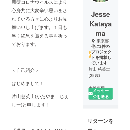
新型コロナウイルスにより
心身共に大変辛い思いをさ
Jesse
れている方々に心よりお見
Kataya
舞い申し上げます。１日も
ma
早く終息を迎える事を祈っ
東京都
ております。
他に2件の
プロジェク
トを掲載し
ています
片山 慈英士
＜自己紹介＞
(28歳)
はじめまして！
大阪府堺市
メッセー
生まれ奈良
片山慈英士(かたやま じぇ
ジを送る
県奈良市育
しー)と申します！
ち
祖父が南米
リターンを
トリニダー
ド・トバゴ