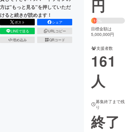
円
方は"もっと見る"を押していただ
まちづくり・地域活性化
けると続きが読めます！
18%
ポスト
シェア
目標金額は
CAMPFIRE for Social Good
CAMPFIRE Creation
LINEで送る
URLコピー
5,000,000円
CAMPFIREふるさと納税
machi-ya
コミュニティ
埋め込み
QRコード
支援者数
161
人
募集終了まで残
り
終了