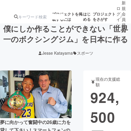
新
ロ
規
グ
会
プロジェクトを掲
はじ
プロジェクト
/
載するには
める
をさがす
イ
員
ン
登
僕にしか作ることができない「世界
録
一のボクシングジム」を日本に作る
人気のプロ
注目のリ
注目の新着プロ
募集終了が近いプ
もうすぐ公開
Jesse Katayama
スポーツ
ジェクト
ターン
ジェクト
ロジェクト
されます
アート・写真
音楽
現在の支援総
額
924,
テクノロジー・ガジェット
ゲーム・サ
500
映像・映画
書籍・雑誌
夢に向かって奮闘中の26歳に力を
ビジネス・起業
チャレンジ
貸して下さい！スマートフォンの