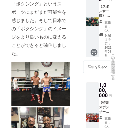
でのこ
「ボクシング」というス
と、ボ
《スポ
クシン
ンサー
ポーツにまだまだ可能性を
グトー
様》 当
感じました。そして日本で
クなど
ジムの
支援
なんで
スポン
者：
の「ボクシング」のイメー
も話し
サー様
0人
ます！
とし
お届
ジをより良いものに変える
もし海
て、リ
け予
外生活
ング
定：
ことができると確信しまし
や海外
コー
2022
年01
旅行に
ナーポ
た。
こ
月
ついて
ストに
の
リ
ご相談
ご支援
タ
ー
などが
いただ
ン
詳細を見る
を
あれば
きまし
選
択
のりま
た企業
す
る
す！場
名また
1,0
所は関
は個人
西圏内
名を掲
00,
でした
げさせ
000
円
らどこ
ていた
でも飛
だきま
《特別
んでい
す。 ま
スポン
きま
た企業
サー
す！ 日
様の場
様》 当
支援
程は
合、
ジムの
者：
メール
ホーム
特別ス
0人