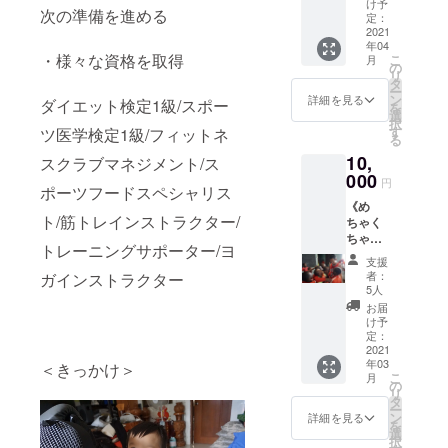
ます。
け予
次の準備を進める
から見
サイズ
定：
てきた
2021
は大人
年04
たくさ
S/M/L/X
・様々な資格を取得
こ
月
んの景
L/XXLか
の
リ
色や関
らお選
タ
ー
わって
びいた
ン
詳細を見る
ダイエット検定1級/スポー
を
きた人
だけま
選
択
たちの
す。備
す
ツ医学検定1級/フィットネ
る
一部を
考欄に
10,
一冊に
スクラブマネジメント/ス
サイズ
まとめ
000
をお書
円
ポーツフードスペシャリス
まし
きくだ
《め
た。こ
さい。
ト/筋トレインストラクター/
ちゃく
の一冊
郵送も
ちゃ支
から僕
しくは
トレーニングサポーター/ヨ
援》 大
の経験
ジム設
支援
きなリ
をより
立後に
者：
ガインストラクター
ターン
多くの
直接ジ
5人
はいら
方に共
ムでの
お届
ないけ
有して
お渡し
け予
どたく
いただ
定：
になり
さん支
2021
けたら
ます。※
年03
援した
＜きっかけ＞
いいな
郵送費
こ
月
いと
と思い
の
はこち
リ
思って
ます。
タ
らが負
ー
くれた
世界中
ン
担致し
詳細を見る
を
方への
の子ど
選
ます
択
枠で
も達の