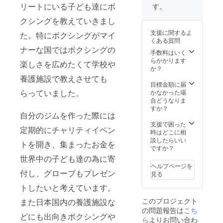
させて
リートにいる子ども達にボ
す。
いただ
きま
クシングを教えていきまし
す。 ま
支援に関するよ
た。特にボクシングがマイ
た、1名
くある質問
様が永
ナーな国ではボクシングの
久会員
手数料はいく
様とし
らかかります
楽しさを広めたくて学校や
てジム
か？
をご利
養護施設で教えさせても
用いた
目標金額に届
だけま
らっていました。
かなかった場
す。(ジ
合どうなりま
ムが存
すか？
自分のジムを作った際には
続する
限り) ※
支援で困った
定期的にチャリティイベン
企業名
時はどこに相
等につ
談したらいい
トを開き、集まったお金を
きまし
ですか？
ては、
世界中の子ども達の為に寄
後ほど
ヘルプページを
審査を
付し、グローブもプレゼン
見る
させて
いただ
トしたいと考えています。
きま
このプロジェクト
また日本国内の養護施設な
す。備
の問題報告は
こち
考欄に
どにも出向きボクシングや
企業名
ら
よりお問い合わ