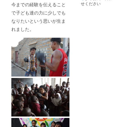
または
せください
今までの経験を伝えること
個人名
をご記
で子ども達の力に少しでも
入願い
ます。
なりたいという思いが生ま
れました。